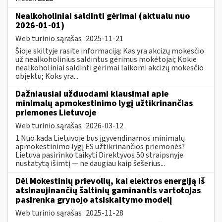
Nealkoholiniai saldinti gėrimai (aktualu nuo
2026-01-01)
Web turinio sąrašas
2025-11-21
Šioje skiltyje rasite informaciją: Kas yra akcizų mokesčio
už nealkoholinius saldintus gėrimus mokėtojai; Kokie
nealkoholiniai saldinti gėrimai laikomi akcizų mokesčio
objektu; Koks yra...
Dažniausiai užduodami klausimai apie
minimalų apmokestinimo lygį užtikrinančias
priemones Lietuvoje
Web turinio sąrašas
2026-03-12
1.Nuo kada Lietuvoje bus įgyvendinamos minimalų
apmokestinimo lygį ES užtikrinančios priemonės?
Lietuva pasirinko taikyti Direktyvos 50 straipsnyje
nustatytą išimtį — ne daugiau kaip šešerius...
Dėl Mokestinių prievolių, kai elektros energiją iš
atsinaujinančių šaltinių gaminantis vartotojas
pasirenka grynojo atsiskaitymo modelį
Web turinio sąrašas
2025-11-28