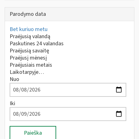
Parodymo data
Bet kuriuo metu
Praėjusią valandą
Paskutines 24 valandas
Praėjusią savaitę
Praėjusį mėnesį
Praėjusiais metais
Laikotarpyje…
Nuo
Iki
Paieška