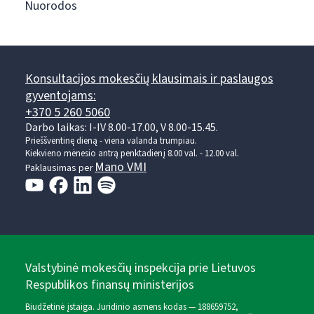
Nuorodos
Konsultacijos mokesčių klausimais ir paslaugos
gyventojams:
+370 5 260 5060
Darbo laikas: I-IV 8.00-17.00, V 8.00-15.45.
Prieššventinę dieną - viena valanda trumpiau.
Kiekvieno mėnesio antrą penktadienį 8.00 val. - 12.00 val.
Mano VMI
Paklausimas per
Valstybinė mokesčių inspekcija prie Lietuvos
Respublikos finansų ministerijos
Biudžetinė įstaiga. Juridinio asmens kodas — 188659752,