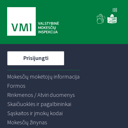
Prisijungti
Mokesčių mokėtojų informacija
Formos
Rinkmenos / Atviri duomenys
Skaičiuoklės ir pagalbininkai
Sąskaitos ir įmokų kodai
Mokesčių žinynas