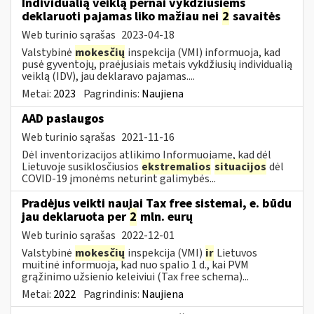
Individualią veiklą pernai vykdžiusiems
deklaruoti pajamas liko mažiau nei
2
savaitės
Web turinio sąrašas
2023-04-18
Valstybinė
mokesčių
inspekcija (VMI) informuoja, kad
pusė gyventojų, praėjusiais metais vykdžiusių individualią
veiklą (IDV), jau deklaravo pajamas....
Metai:
2023
Pagrindinis:
Naujiena
AAD paslaugos
Web turinio sąrašas
2021-11-16
Dėl inventorizacijos atlikimo Informuojame, kad dėl
Lietuvoje susiklosčiusios
ekstremalios
situacijos
dėl
COVID-19 įmonėms neturint galimybės...
Pradėjus veikti naujai Tax free sistemai, e. būdu
jau deklaruota per
2
mln. eurų
Web turinio sąrašas
2022-12-01
Valstybinė
mokesčių
inspekcija (VMI)
ir
Lietuvos
muitinė informuoja, kad nuo spalio 1 d., kai PVM
grąžinimo užsienio keleiviui (Tax free schema)...
Metai:
2022
Pagrindinis:
Naujiena