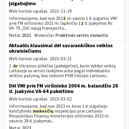
įsigaliojimo
Web turinio sąrašas
2021-11-19
Informuojame, kad nuo 202
2
m. sausio 1 d. įsigalios VMI
prie FM viršininko 2021 m. lapkričio 1
2
d. įsakymas Nr.
VA-79 „Dėl naują transporto...
Metai:
2021
Mokesčiai:
Pridėtinės vertės mokestis
Aktualūs klausimai dėl savarankiškos veiklos
ukrainiečiams
Web turinio sąrašas
2022-03-21
1.
Ar
Ukrainos piliečiai (pabėgėliai), kurie vykdys veiklą
Lietuvoje su verslo liudijimu arba pagal individualios
veiklos pažymą, bus laikomi PVM tikslais Lietuvos...
Dėl VMI prie FM viršininko 2004 m. balandžio 28
d. įsakymo VA-64 pakeitimo
Web turinio sąrašas
2023-03-02
Informuojame, kad nuo 2023 m. kovo 1 d. įsigaliojo
Valstybinės
mokesčių
inspekcijos prie Lietuvos
Respublikos finansų ministerijos viršininko 2023 m.
vasario 28 d. įsakymas...
Metai:
2023