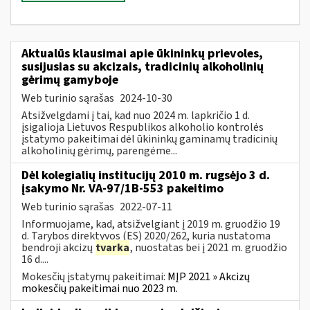
Aktualūs klausimai apie ūkininkų prievoles,
susijusias su akcizais, tradicinių alkoholinių
gėrimų gamyboje
Web turinio sąrašas
2024-10-30
Atsižvelgdami į tai, kad nuo 2024 m. lapkričio 1 d.
įsigalioja Lietuvos Respublikos alkoholio kontrolės
įstatymo pakeitimai dėl ūkininkų gaminamų tradicinių
alkoholinių gėrimų, parengėme...
Dėl kolegialių institucijų 2010 m. rugsėjo 3 d.
įsakymo Nr. VA-97/1B-553 pakeitimo
Web turinio sąrašas
2022-07-11
Informuojame, kad, atsižvelgiant į 2019 m. gruodžio 19
d. Tarybos direktyvos (ES) 2020/262, kuria nustatoma
bendroji akcizų
tvarka
, nuostatas bei į 2021 m. gruodžio
16 d....
Mokesčių įstatymų pakeitimai:
MĮP 2021 » Akcizų
mokesčių pakeitimai nuo 2023 m.