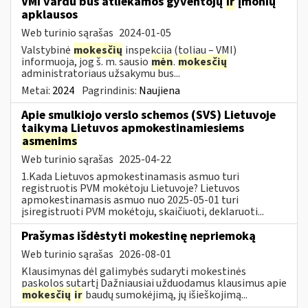
VMI vardu bus atliekamos gyventojų
ir
įmonių
apklausos
Web turinio sąrašas
2024-01-05
Valstybinė
mokesčių
inspekcija (toliau – VMI)
informuoja, jog š. m. sausio
mėn
.
mokesčių
administratoriaus užsakymu bus...
Metai:
2024
Pagrindinis:
Naujiena
Apie smulkiojo verslo schemos (SVS) Lietuvoje
taikymą Lietuvos apmokestinamiesiems
asmenims
Web turinio sąrašas
2025-04-22
1.Kada Lietuvos apmokestinamasis asmuo turi
registruotis PVM mokėtoju Lietuvoje? Lietuvos
apmokestinamasis asmuo nuo 2025-05-01 turi
įsiregistruoti PVM mokėtoju, skaičiuoti, deklaruoti...
Prašymas išdėstyti mokestinę nepriemoką
Web turinio sąrašas
2026-08-01
Klausimynas dėl galimybės sudaryti mokestinės
paskolos sutartį Dažniausiai užduodamus klausimus apie
mokesčių
ir
baudų sumokėjimą, jų išieškojimą...