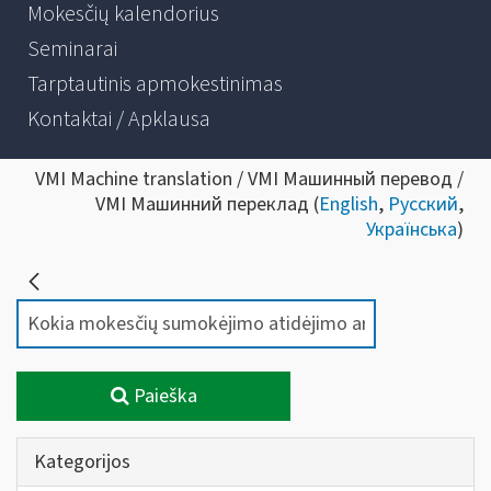
Mokesčių kalendorius
Seminarai
Tarptautinis apmokestinimas
Kontaktai / Apklausa
VMI Machine translation / VMI Машинный перевод /
VMI Машинний переклад (
English
,
Русский
,
Українська
)
Paieška
Kategorijos