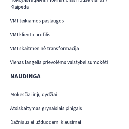
Консультации в International House Vilnius /
Klaipėda
VMI teikiamos paslaugos
VMI kliento profilis
VMI skaitmeninė transformacija
Vienas langelis prievolėms valstybei sumokėti
NAUDINGA
Mokesčiai ir jų dydžiai
Atsiskaitymas grynaisiais pinigais
Dažniausiai užduodami klausimai