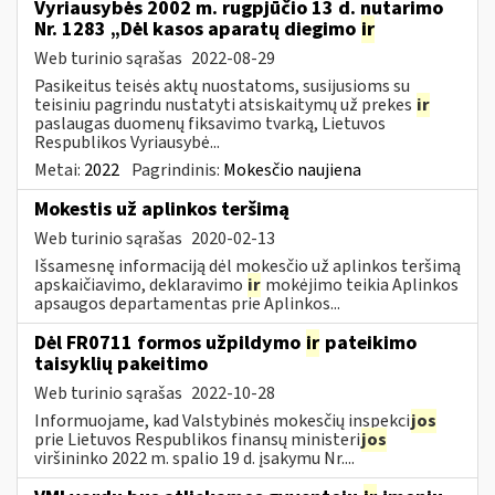
Vyriausybės 2002 m. rugpjūčio 13 d. nutarimo
Nr. 1283 „Dėl kasos aparatų diegimo
ir
Web turinio sąrašas
2022-08-29
Pasikeitus teisės aktų nuostatoms, susijusioms su
teisiniu pagrindu nustatyti atsiskaitymų už prekes
ir
paslaugas duomenų fiksavimo tvarką, Lietuvos
Respublikos Vyriausybė...
Metai:
2022
Pagrindinis:
Mokesčio naujiena
Mokestis už aplinkos teršimą
Web turinio sąrašas
2020-02-13
Išsamesnę informaciją dėl mokesčio už aplinkos teršimą
apskaičiavimo, deklaravimo
ir
mokėjimo teikia Aplinkos
apsaugos departamentas prie Aplinkos...
Dėl FR0711 formos užpildymo
ir
pateikimo
taisyklių pakeitimo
Web turinio sąrašas
2022-10-28
Informuojame, kad Valstybinės mokesčių inspekci
jos
prie Lietuvos Respublikos finansų ministeri
jos
viršininko 2022 m. spalio 19 d. įsakymu Nr....