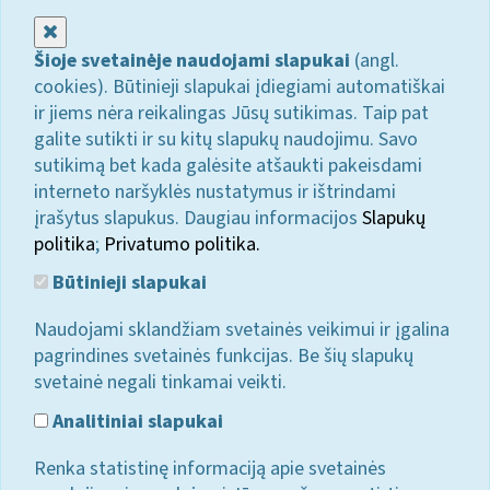
Uždaryti
Šioje svetainėje naudojami slapukai
(angl.
cookies). Būtinieji slapukai įdiegiami automatiškai
ir jiems nėra reikalingas Jūsų sutikimas. Taip pat
galite sutikti ir su kitų slapukų naudojimu. Savo
sutikimą bet kada galėsite atšaukti pakeisdami
interneto naršyklės nustatymus ir ištrindami
įrašytus slapukus. Daugiau informacijos
Slapukų
politika
;
Privatumo politika.
Būtinieji slapukai
Naudojami sklandžiam svetainės veikimui ir įgalina
pagrindines svetainės funkcijas. Be šių slapukų
svetainė negali tinkamai veikti.
Analitiniai slapukai
Renka statistinę informaciją apie svetainės