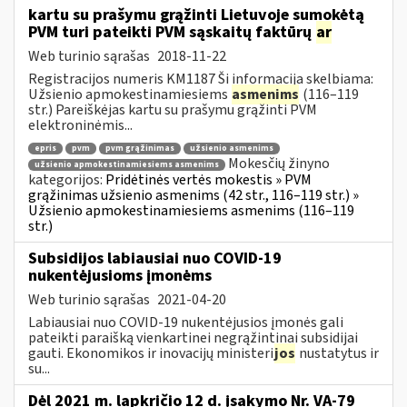
kartu su prašymu grąžinti Lietuvoje sumokėtą
PVM turi pateikti PVM sąskaitų faktūrų
ar
Web turinio sąrašas
2018-11-22
Registracijos numeris KM1187 Ši informacija skelbiama:
Užsienio apmokestinamiesiems
asmenims
(116–119
str.) Pareiškėjas kartu su prašymu grąžinti PVM
elektroninėmis...
epris
pvm
pvm grąžinimas
užsienio asmenims
Mokesčių žinyno
užsienio apmokestinamiesiems asmenims
kategorijos:
Pridėtinės vertės mokestis » PVM
grąžinimas užsienio asmenims (42 str., 116–119 str.) »
Užsienio apmokestinamiesiems asmenims (116–119
str.)
Subsidijos labiausiai nuo COVID-19
nukentėjusioms įmonėms
Web turinio sąrašas
2021-04-20
Labiausiai nuo COVID-19 nukentėjusios įmonės gali
pateikti paraišką vienkartinei negrąžintinai subsidijai
gauti. Ekonomikos ir inovacijų ministeri
jos
nustatytus ir
su...
Dėl 2021 m. lapkričio 12 d. įsakymo Nr. VA-79