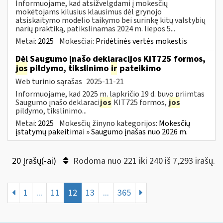
Informuojame, kad atsižvelgdami į mokesčių
mokėtojams kilusius klausimus dėl grynojo
atsiskaitymo modelio taikymo bei surinkę kitų valstybių
narių praktiką, patikslinamas 2024 m. liepos 5...
Metai:
2025
Mokesčiai:
Pridėtinės vertės mokestis
Dėl Saugumo įnašo deklaracijos KIT725 formos,
jos
pildymo, tikslinimo
ir
pateikimo
Web turinio sąrašas
2025-11-21
Informuojame, kad 2025 m. lapkričio 19 d. buvo priimtas
Saugumo įnašo deklaraci
jos
KIT725 formos,
jos
pildymo, tikslinimo...
Metai:
2025
Mokesčių žinyno kategorijos:
Mokesčių
įstatymų pakeitimai » Saugumo įnašas nuo 2026 m.
20 Įrašų(-ai)
Rodoma nuo 221 iki 240 iš 7,293 irašų.
1
...
11
12
13
...
365