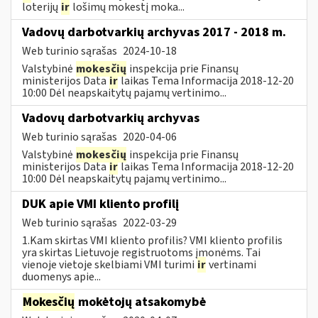
loterijų
ir
lošimų mokestį moka...
Vadovų darbotvarkių archyvas 2017 - 2018 m.
Web turinio sąrašas
2024-10-18
Valstybinė
mokesčių
inspekcija prie Finansų
ministerijos Data
ir
laikas Tema Informacija 2018-12-20
10:00 Dėl neapskaitytų pajamų vertinimo...
Vadovų darbotvarkių archyvas
Web turinio sąrašas
2020-04-06
Valstybinė
mokesčių
inspekcija prie Finansų
ministerijos Data
ir
laikas Tema Informacija 2018-12-20
10:00 Dėl neapskaitytų pajamų vertinimo...
DUK apie VMI kliento profilį
Web turinio sąrašas
2022-03-29
1.Kam skirtas VMI kliento profilis? VMI kliento profilis
yra skirtas Lietuvoje registruotoms įmonėms. Tai
vienoje vietoje skelbiami VMI turimi
ir
vertinami
duomenys apie...
Mokesčių
mokėtojų atsakomybė