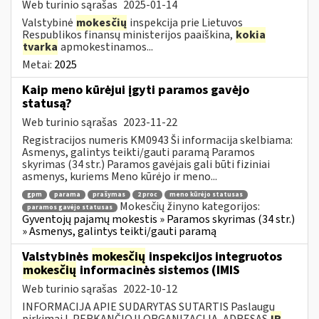
Web turinio sąrašas
2025-01-14
Valstybinė
mokesčių
inspekcija prie Lietuvos
Respublikos finansų ministerijos paaiškina,
kokia
tvarka
apmokestinamos...
Metai:
2025
Kaip meno kūrėjui įgyti paramos gavėjo
statusą?
Web turinio sąrašas
2023-11-22
Registracijos numeris KM0943 Ši informacija skelbiama:
Asmenys, galintys teikti/gauti paramą Paramos
skyrimas (34 str.) Paramos gavėjais gali būti fiziniai
asmenys, kuriems Meno kūrėjo ir meno...
gpm
parama
prašymas
2 proc
meno kūrėjo statusas
Mokesčių žinyno kategorijos:
paramos gavėjo statusas
Gyventojų pajamų mokestis » Paramos skyrimas (34 str.)
» Asmenys, galintys teikti/gauti paramą
Valstybinės
mokesčių
inspekcijos integruotos
mokesčių
informacinės sistemos (IMIS
Web turinio sąrašas
2022-10-12
INFORMACIJA APIE SUDARYTAS SUTARTIS Paslaugų
pirkimai I. PERKANČIOJI ORGANIZACIJA, ADRESAS
IR