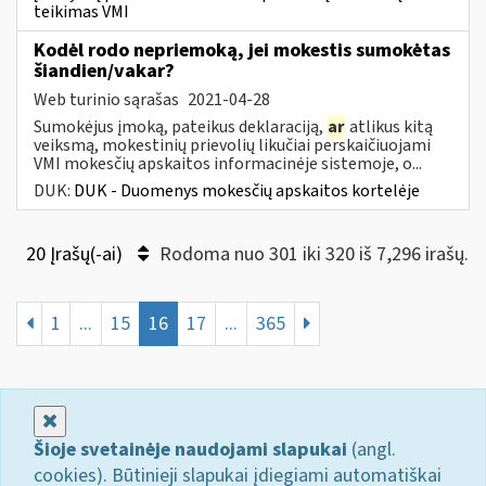
teikimas VMI
Kodėl rodo nepriemoką, jei mokestis sumokėtas
šiandien/vakar?
Web turinio sąrašas
2021-04-28
Sumokėjus įmoką, pateikus deklaraciją,
ar
atlikus kitą
veiksmą, mokestinių prievolių likučiai perskaičiuojami
VMI mokesčių apskaitos informacinėje sistemoje, o...
DUK:
DUK - Duomenys mokesčių apskaitos kortelėje
20 Įrašų(-ai)
Rodoma nuo 301 iki 320 iš 7,296 irašų.
1
...
15
16
17
...
365
Uždaryti
Šioje svetainėje naudojami slapukai
(angl.
cookies). Būtinieji slapukai įdiegiami automatiškai