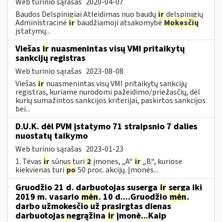
Web turinio sąrašas
2020-04-07
Baudos Delspinigiai Atleidimas nuo baudų
ir
delspinigių
Administracinė
ir
baudžiamoji atsakomybė
Mokesčių
įstatymų...
Viešas
ir
nuasmenintas visų VMI pritaikytų
sankcijų registras
Web turinio sąrašas
2023-08-08
Viešas
ir
nuasmenintas visų VMI pritaikytų sankcijų
registras, kuriame nurodomi pažeidimo/priežasčių, dėl
kurių sumažintos sankcijos kriterijai, paskirtos sankcijos
bei...
D.U.K. dėl PVM įstatymo 71 straipsnio 7 dalies
nuostatų taikymo
Web turinio sąrašas
2023-01-23
1. Tėvas
ir
sūnus turi
2
įmones, „A“
ir
„B“, kuriose
kiekvienas turi
po
50 proc. akcijų. Įmonės...
Gruodžio 21 d. darbuotojas suserga
ir
serga iki
2019 m. vasario
mėn
. 10 d....Gruodžio
mėn
.
darbo užmokesčio už prasirgtas dienas
darbuotojas negrąžina
ir
įmonė...Kaip