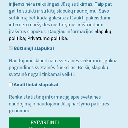
ir jiems nėra reikalingas Jūsų sutikimas. Taip pat
galite sutikti ir su kitų slapukų naudojimu. Savo
sutikimą bet kada galėsite atšaukti pakeisdami
interneto naršyklės nustatymus ir ištrindami
įrašytus slapukus. Daugiau informacijos
Slapukų
politika
;
Privatumo politika.
Būtinieji slapukai
Naudojami sklandžiam svetainės veikimui ir įgalina
pagrindines svetainės funkcijas. Be šių slapukų
svetainė negali tinkamai veikti.
Analitiniai slapukai
Renka statistinę informaciją apie svetainės
naudojimą ir naudojami Jūsų naršymo patirties
gerinimui.
PATVIRTINTI