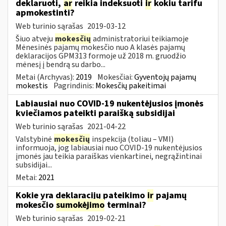
deklaruoti,
ar
reikia indeksuoti
ir
kokiu tarifu
apmokestinti?
Web turinio sąrašas
2019-03-12
Šiuo atveju
mokesčių
administratoriui teikiamoje
Mėnesinės pajamų mokesčio nuo A klasės pajamų
deklaracijos GPM313 formoje už 2018 m. gruodžio
mėnesį į bendrą su darbo...
Metai (Archyvas):
2019
Mokesčiai:
Gyventojų pajamų
mokestis
Pagrindinis:
Mokesčių pakeitimai
Labiausiai nuo COVID-19 nukentėjusios įmonės
kviečiamos pateikti paraišką subsidijai
Web turinio sąrašas
2021-04-22
Valstybinė
mokesčių
inspekcija (toliau – VMI)
informuoja, jog labiausiai nuo COVID-19 nukentėjusios
įmonės jau teikia paraiškas vienkartinei, negrąžintinai
subsidijai...
Metai:
2021
Kokie yra deklaracijų pateikimo
ir
pajamų
mokesčio
sumokėjimo
terminai?
Web turinio sąrašas
2019-02-21