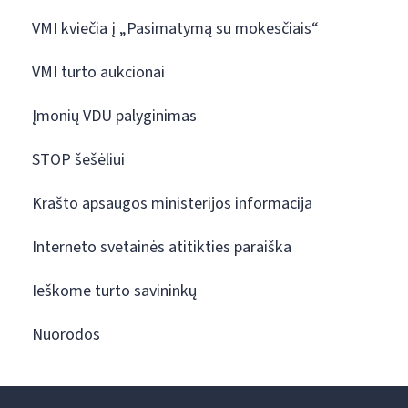
VMI kviečia į „Pasimatymą su mokesčiais“
VMI turto aukcionai
Įmonių VDU palyginimas
STOP šešėliui
Krašto apsaugos ministerijos informacija
Interneto svetainės atitikties paraiška
Ieškome turto savininkų
Nuorodos