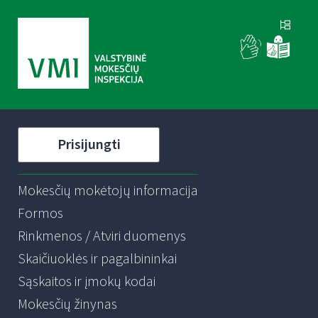
Prisijungti
Mokesčių mokėtojų informacija
Formos
Rinkmenos / Atviri duomenys
Skaičiuoklės ir pagalbininkai
Sąskaitos ir įmokų kodai
Mokesčių žinynas