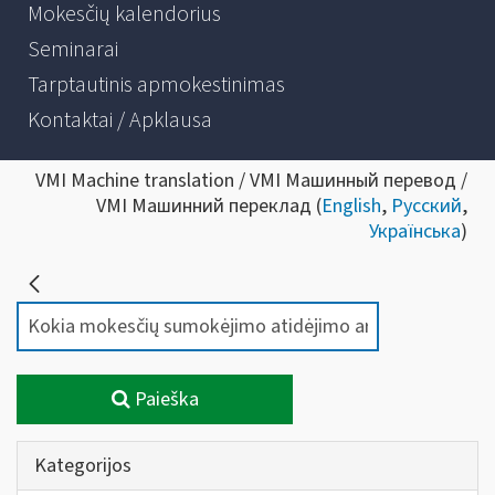
Mokesčių kalendorius
Seminarai
Tarptautinis apmokestinimas
Kontaktai / Apklausa
VMI Machine translation / VMI Машинный перевод /
VMI Машинний переклад (
English
,
Русский
,
Українська
)
Paieška
Kategorijos