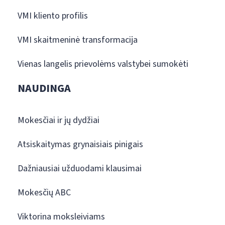
VMI kliento profilis
VMI skaitmeninė transformacija
Vienas langelis prievolėms valstybei sumokėti
NAUDINGA
Mokesčiai ir jų dydžiai
Atsiskaitymas grynaisiais pinigais
Dažniausiai užduodami klausimai
Mokesčių ABC
Viktorina moksleiviams