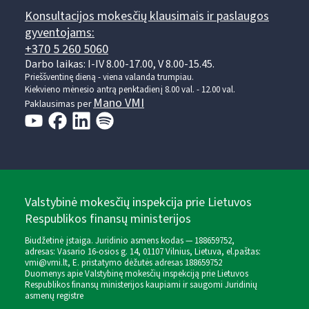
Konsultacijos mokesčių klausimais ir paslaugos
gyventojams:
+370 5 260 5060
Darbo laikas: I-IV 8.00-17.00, V 8.00-15.45.
Prieššventinę dieną - viena valanda trumpiau.
Kiekvieno mėnesio antrą penktadienį 8.00 val. - 12.00 val.
Mano VMI
Paklausimas per
Valstybinė mokesčių inspekcija prie Lietuvos
Respublikos finansų ministerijos
Biudžetinė įstaiga. Juridinio asmens kodas — 188659752,
adresas: Vasario 16-osios g. 14, 01107 Vilnius, Lietuva, el.paštas:
vmi@vmi.lt
, E. pristatymo dėžutės adresas 188659752
Duomenys apie Valstybinę mokesčių inspekciją prie Lietuvos
Respublikos finansų ministerijos kaupiami ir saugomi Juridinių
asmenų registre