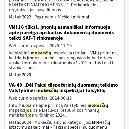
KONTAKTINIAI DUOMENYS: I.1. Perkančiosios
organizacijos pavadinimas...
Metai:
2022
Pagrindinis:
Viešieji pirkimai
VMI 16 tūkst. įmonių asmeniškai informuoja
apie pareigą apskaitos dokumentų duomenis
teikti SAF-T rinkmenoje
Web turinio sąrašas
2020-11-24
Valstybinė
mokesčių
inspekcija (toliau – VMI) primena,
kad dalis įmonių turi būti pasirengusios buhalterinės
apskaitos dokumentų duomenis už 2019 metus teikti
standartinėje...
Metai:
2020
VA-49 „Dėl Taksi dispečerinių duomenų teikimo
Valstybinei
mokesčių
inspekcijai taisyklių
Web turinio sąrašas
2024-06-19
Informuojame apie priimtą Valstybinės
mokesčių
inspekci
jos
prie Lietuvos Respublikos finansų
ministeri
jos
viršininko 2024...
Metai:
2024
Mokesčių žinyno kategorijos:
Mokesčių
įstatymų pakeitimai » Taksi dispečerinių duomenų