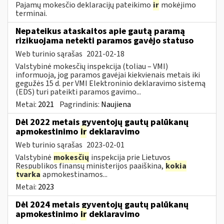
Pajamų mokesčio deklaracijų pateikimo
ir
mokėjimo
terminai.
Nepateikus ataskaitos apie gautą paramą
rizikuojama netekti paramos gavėjo statuso
Web turinio sąrašas
2021-02-18
Valstybinė mokesčių inspekcija (toliau – VMI)
informuoja, jog paramos gavėjai kiekvienais metais iki
gegužės 15 d. per VMI Elektroninio deklaravimo sistemą
(EDS) turi pateikti paramos gavimo...
Metai:
2021
Pagrindinis:
Naujiena
Dėl 2022 metais gyventojų gautų palūkanų
apmokestinimo
ir
deklaravimo
Web turinio sąrašas
2023-02-01
Valstybinė
mokesčių
inspekcija prie Lietuvos
Respublikos finansų ministerijos paaiškina,
kokia
tvarka
apmokestinamos...
Metai:
2023
Dėl 2024 metais gyventojų gautų palūkanų
apmokestinimo
ir
deklaravimo