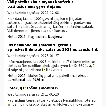
VMI pateiks klausimynus kauferius
pasirašiusiems gyventojams
Web turinio sąrašas
2021-12-06
Kiek daugiau nei 1000 gyventojų, kurie įsigydami
automobilį sudarė užsienietišką pirkimo-pardavimo
sutartį (pasirašė vadinamąjį kauferį), netrukus sulauks
VMI dėmesio – jiems bus siunčiamas...
Metai:
2021
Pagrindinis:
Naujiena
Dėl nealkoholinių saldintų gėrimų
apmokestinimo akcizais nuo 2026 m. sausio 1 d.
Web turinio sąrašas
2025-06-27
Informuojame, kad 2025 m. birželio 17 d. buvo priimtas
Lietuvos Respublikos akcizų įstatymo Nr. IX-569 1,
2
, 3
straipsnių pakeitimo
ir
II skyriaus...
Metai:
2025
Mokesčių įstatymų pakeitimai:
Akcizų
pakeitimai nuo 2026 m.
Loterijų
ir
lošimų mokestis
Web turinio sąrašas
2020-02-10
Pagrindinis teisės aktas - Lietuvos Respublikos loterijų
ir
lošimų mokesčio įstatymas. Mokesčio mokėtojai —