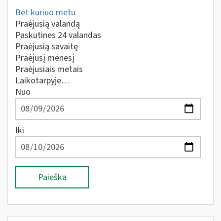
Bet kuriuo metu
Praėjusią valandą
Paskutines 24 valandas
Praėjusią savaitę
Praėjusį mėnesį
Praėjusiais metais
Laikotarpyje…
Nuo
Iki
Paieška