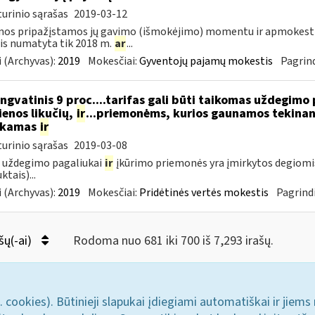
urinio sąrašas
2019-03-12
mos pripažįstamos jų gavimo (išmokėjimo) momentu ir apmokes
is numatyta tik 2018 m.
ar
...
 (Archyvas):
2019
Mokesčiai:
Gyventojų pajamų mokestis
Pagrind
ngvatinis 9 proc....tarifas gali būti taikomas uždegimo
enos likučių,
ir
...priemonėms, kurios gaunamos tekinant
ukamas
ir
urinio sąrašas
2019-03-08
 uždegimo pagaliukai
ir
įkūrimo priemonės yra įmirkytos degiomi
ktais)...
 (Archyvas):
2019
Mokesčiai:
Pridėtinės vertės mokestis
Pagrindi
šų(-ai)
Rodoma nuo 681 iki 700 iš 7,293 irašų.
. cookies). Būtinieji slapukai įdiegiami automatiškai ir jiems