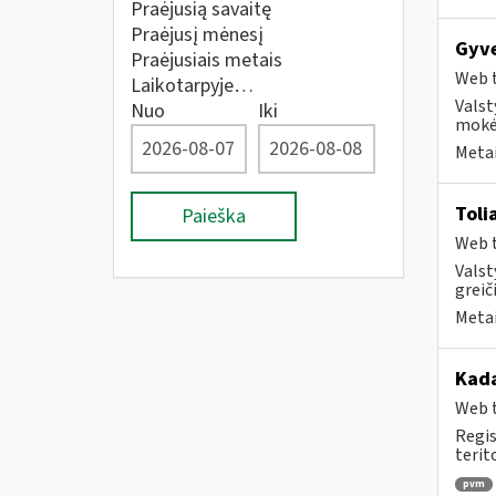
Praėjusią savaitę
Praėjusį mėnesį
Gyv
Praėjusiais metais
Web t
Laikotarpyje…
Valst
Nuo
Iki
mokė
Metai
Toli
Paieška
Web t
Valst
greiči
Metai
Kad
Web t
Regis
terit
pvm