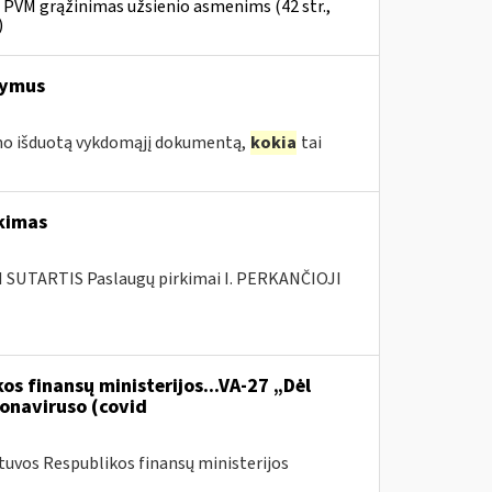
» PVM grąžinimas užsienio asmenims (42 str.,
)
šymus
smo išduotą vykdomąjį dokumentą,
kokia
tai
rkimas
SUTARTIS Paslaugų pirkimai I. PERKANČIOJI
os finansų ministerijos...VA-27 „Dėl
onaviruso (covid
etuvos Respublikos finansų ministerijos