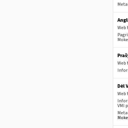
Metai
Angl
Web t
Pagri
Mokes
Praš
Web t
Infor
Dėl 
Web t
Infor
VMI p
Metai
Mokes