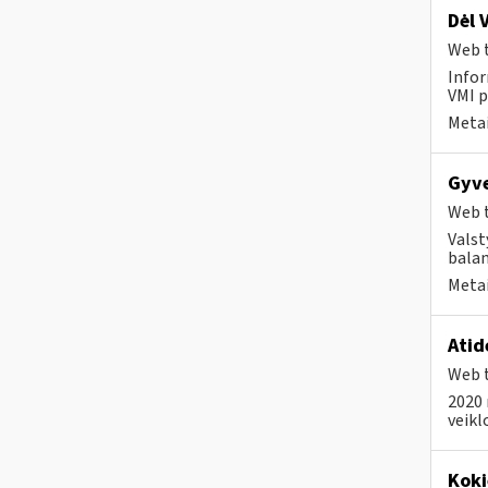
Dėl 
Web t
Infor
VMI p
Metai
Gyve
Web t
Valst
bala
Metai
Atid
Web t
2020 
veikl
Koki