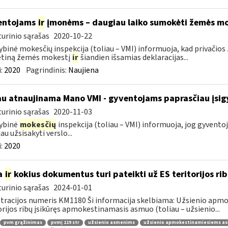
entojams
ir
įmonėms – daugiau laiko sumokėti žemės mo
urinio sąrašas
2020-10-22
ybinė mokesčių inspekcija (toliau – VMI) informuoja, kad privači
tiną žemės mokestį
ir
šiandien išsamias deklaracijas...
:
2020
Pagrindinis:
Naujiena
au atnaujinama Mano VMI - gyventojams paprasčiau įsigyt
urinio sąrašas
2020-11-03
ybinė
mokesčių
inspekcija (toliau – VMI) informuoja, jog gyventoj
au užsisakyti verslo...
:
2020
a
ir
kokius dokumentus turi pateikti už ES teritorijos r
urinio sąrašas
2024-01-01
tracijos numeris KM1180 Ši informacija skelbiama: Užsienio apm
orijos ribų įsikūręs apmokestinamasis asmuo (toliau – užsienio...
pvm grąžinimas
pvmį 119 str
užsienio asmenims
užsienio apmokestinamiesiems a