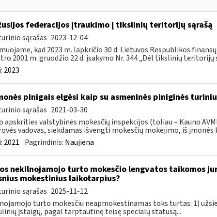
Rusijos federacijos įtraukimo į tikslinių teritorijų sąrašą
urinio sąrašas
2023-12-04
muojame, kad 2023 m. lapkričio 30 d. Lietuvos Respublikos finans
tro 2001 m. gruodžio 22 d. įsakymo Nr. 344 „Dėl tikslinių teritorijų s
:
2023
monės pinigais elgėsi kaip su asmeninės piniginės turiniu
urinio sąrašas
2021-03-30
 apskrities valstybinės mokesčių inspekcijos (toliau – Kauno AVMI
ovės vadovas, siekdamas išvengti mokesčių mokėjimo, iš įmonės ka
:
2021
Pagrindinis:
Naujiena
os nekilnojamojo turto mokesčio lengvatos taikomos ju
snius mokestinius laikotarpius?
urinio sąrašas
2025-11-12
nojamojo turto mokesčiu neapmokestinamas toks turtas: 1) užsie
linių įstaigų, pagal tarptautinę teisę specialų statusą...