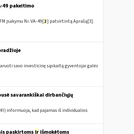
VA-49 pakeitimo
FM įsakymu Nr. VA-49[
2
] patvirtintą Aprašą[3].
pradžioje
aruoti savo investicinę sąskaitą gyventojai galės
 pusė savarankiškai dirbančiųjų
MI) informuoja, kad pajamas iš individualios
ais paskirtoms
ir
išmokėtoms