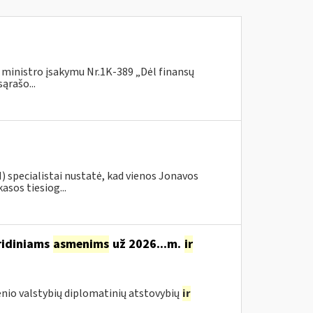
ų ministro įsakymu Nr.1K-389 „Dėl finansų
ąrašo...
) specialistai nustatė, kad vienos Jonavos
sos tiesiog...
ridiniams
asmenims
už 2026...m.
ir
nio valstybių diplomatinių atstovybių
ir