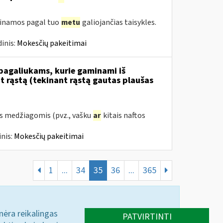
tinamos pagal tuo
metu
galiojančias taisykles.
inis:
Mokesčių pakeitimai
 pagaliukams, kurie gaminami iš
 rąstą (tekinant rąstą gautas plaušas
s medžiagomis (pvz., vašku
ar
kitais naftos
nis:
Mokesčių pakeitimai
1
...
34
35
36
...
365
 nėra reikalingas
PATVIRTINTI