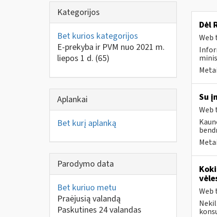
Kategorijos
Dėl 
Bet kurios kategorijos
Web t
E-prekyba ir PVM nuo 2021 m.
Infor
liepos 1 d.
(65)
minis
Metai
Su į
Aplankai
Web t
Kauno
Bet kurį aplanką
bendr
Metai
Parodymo data
Koki
vėle
Bet kuriuo metu
Web t
Praėjusią valandą
Nekil
Paskutines 24 valandas
konsu