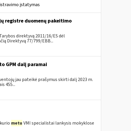
istravimo įstatymas
ų registre duomenų pakeitimo
Tarybos direktyvą 2011/16/ES dėl
ią Direktyvą 77/799/EBB...
ėto GPM dalį paramai
ventojų jau pateikė prašymus skirti dalį 2023 m.
s 455...
 kurio
metu
VMI specialistai lankysis mokyklose