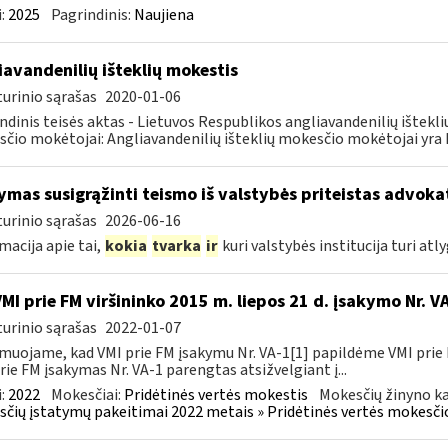
:
2025
Pagrindinis:
Naujiena
iavandenilių išteklių mokestis
urinio sąrašas
2020-01-06
ndinis teisės aktas - Lietuvos Respublikos angliavandenilių ištekl
čio mokėtojai: Angliavandenilių išteklių mokesčio mokėtojai yra L
ymas susigrąžinti teismo iš valstybės priteistas advokat
urinio sąrašas
2026-06-16
macija apie tai,
kokia
tvarka
ir
kuri valstybės institucija turi atly
VMI prie FM viršininko 2015 m. liepos 21 d. įsakymo Nr. 
urinio sąrašas
2022-01-07
muojame, kad VMI prie FM įsakymu Nr. VA-1[1] papildėme VMI prie 
rie FM įsakymas Nr. VA-1 parengtas atsižvelgiant į...
:
2022
Mokesčiai:
Pridėtinės vertės mokestis
Mokesčių žinyno ka
čių įstatymų pakeitimai 2022 metais » Pridėtinės vertės mokesči