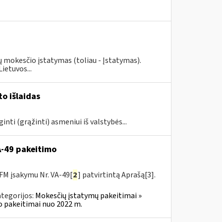
ių mokesčio įstatymas (toliau - Įstatymas).
ietuvos...
o išlaidas
ginti (grąžinti) asmeniui iš valstybės...
VA-49 pakeitimo
FM įsakymu Nr. VA-49[
2
] patvirtintą Aprašą[3].
tegorijos:
Mokesčių įstatymų pakeitimai »
o pakeitimai nuo 2022 m.