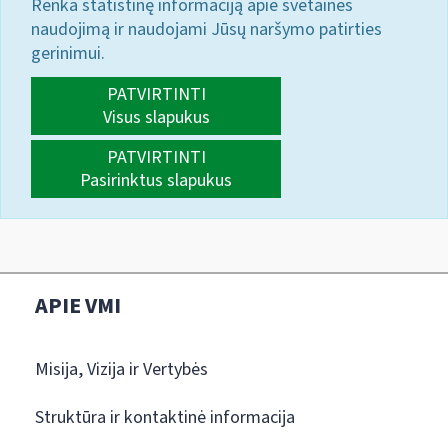
Renka statistinę informaciją apie svetainės
naudojimą ir naudojami Jūsų naršymo patirties
gerinimui.
PATVIRTINTI
Visus slapukus
PATVIRTINTI
Pasirinktus slapukus
APIE VMI
Misija, Vizija ir Vertybės
Struktūra ir kontaktinė informacija