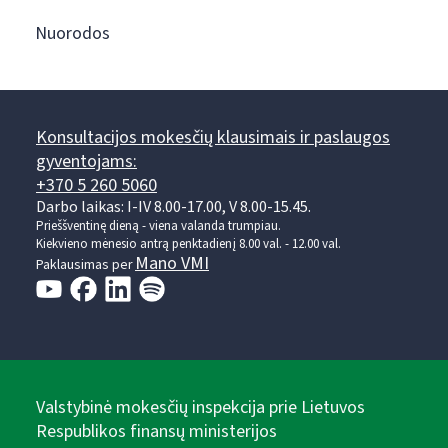
Nuorodos
Konsultacijos mokesčių klausimais ir paslaugos
gyventojams:
+370 5 260 5060
Darbo laikas: I-IV 8.00-17.00, V 8.00-15.45.
Prieššventinę dieną - viena valanda trumpiau.
Kiekvieno mėnesio antrą penktadienį 8.00 val. - 12.00 val.
Mano VMI
Paklausimas per
Valstybinė mokesčių inspekcija prie Lietuvos
Respublikos finansų ministerijos