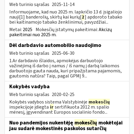
Web turinio sąrašas
2025-11-14
Informuojame, kad nuo 2025 m. lapkričio 13 d. įsigaliojo
nauji[1] banderolių, skirtų kai kurių[
2
] apdoroto tabako
bei kaitinamojo tabako ženklinimui, pavyzdžiai...
Metai:
2025
Mokesčių įstatymų pakeitimai:
Akcizų
pakeitimai nuo 2025 m.
Dėl darbdavio automobilio naudojimo
Web turinio sąrašas
2025-06-30
1.Ar darbdavio išlaidos, apmokėjus darbuotojo
važinėjimą iš darbo į namus / iš namų į darbą laikomos
darbuotojo gauta nauda, kuri pripažįstama pajamomis,
gautomis natūra? Taip, pagal GPMĮ 9...
Kokybės vadyba
Web turinio sąrašas
2020-02-25
Kokybės vadybos sistema Valstybinėje
mokesčių
inspekcijoje įdiegta
ir
sertifikuota 2012 m. spalio
mėnesį, įgyvendinant Europos socialinio fondo...
Nuo pandemijos nukentėję
mokesčių
mokėtojai
jau sudarė mokestinės paskolos sutarčių