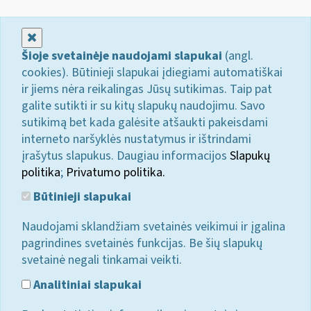
Uždaryti
Šioje svetainėje naudojami slapukai
(angl.
cookies). Būtinieji slapukai įdiegiami automatiškai
ir jiems nėra reikalingas Jūsų sutikimas. Taip pat
galite sutikti ir su kitų slapukų naudojimu. Savo
sutikimą bet kada galėsite atšaukti pakeisdami
interneto naršyklės nustatymus ir ištrindami
įrašytus slapukus. Daugiau informacijos
Slapukų
politika
;
Privatumo politika.
Būtinieji slapukai
Naudojami sklandžiam svetainės veikimui ir įgalina
pagrindines svetainės funkcijas. Be šių slapukų
svetainė negali tinkamai veikti.
Analitiniai slapukai