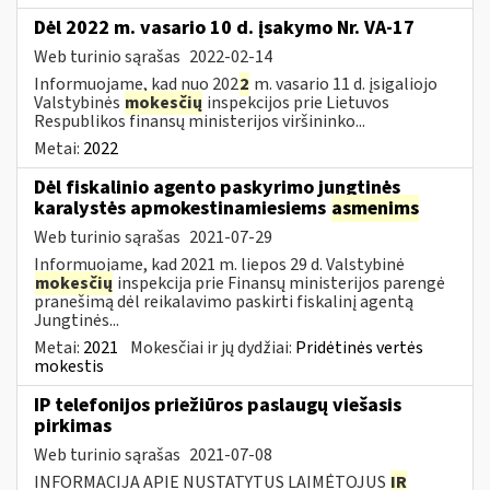
Dėl 2022 m. vasario 10 d. įsakymo Nr. VA-17
Web turinio sąrašas
2022-02-14
Informuojame, kad nuo 202
2
m. vasario 11 d. įsigaliojo
Valstybinės
mokesčių
inspekcijos prie Lietuvos
Respublikos finansų ministerijos viršininko...
Metai:
2022
Dėl fiskalinio agento paskyrimo jungtinės
karalystės apmokestinamiesiems
asmenims
Web turinio sąrašas
2021-07-29
Informuojame, kad 2021 m. liepos 29 d. Valstybinė
mokesčių
inspekcija prie Finansų ministerijos parengė
pranešimą dėl reikalavimo paskirti fiskalinį agentą
Jungtinės...
Metai:
2021
Mokesčiai ir jų dydžiai:
Pridėtinės vertės
mokestis
IP telefonijos priežiūros paslaugų viešasis
pirkimas
Web turinio sąrašas
2021-07-08
INFORMACIJA APIE NUSTATYTUS LAIMĖTOJUS
IR