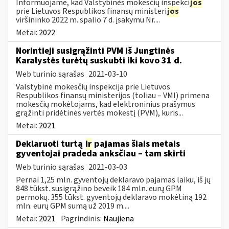
Informuojame, kad Valstybinės mokesčių inspekci
jos
prie Lietuvos Respublikos finansų ministeri
jos
viršininko 2022 m. spalio 7 d. įsakymu Nr....
Metai:
2022
Norintieji susigrąžinti PVM iš Jungtinės
Karalystės turėtų suskubti iki kovo 31 d.
Web turinio sąrašas
2021-03-10
Valstybinė mokesčių inspekcija prie Lietuvos
Respublikos finansų ministerijos (toliau – VMI) primena
mokesčių mokėtojams, kad elektroninius prašymus
grąžinti pridėtinės vertės mokestį (PVM), kuris...
Metai:
2021
Deklaruoti turtą
ir
pajamas šiais metais
gyventojai pradeda anksčiau – tam skirti
Web turinio sąrašas
2021-03-03
Pernai 1,25 mln. gyventojų deklaravo pajamas laiku, iš jų
848 tūkst. susigrąžino beveik 184 mln. eurų GPM
permokų. 355 tūkst. gyventojų deklaravo mokėtiną 192
mln. eurų GPM sumą už 2019 m....
Metai:
2021
Pagrindinis:
Naujiena