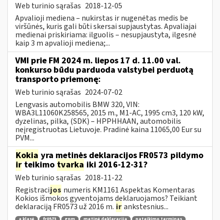
Web turinio sąrašas
2018-12-05
Apvalioji mediena – nukirstas ir nugenėtas medis be
viršūnės, kuris gali būti skersai supjaustytas. Apvaliajai
medienai priskiriama: ilguolis – nesupjaustyta, ilgesnė
kaip 3 m apvalioji mediena;...
VMI prie FM 2024 m. liepos 17 d. 11.00 val.
konkurso būdu parduoda valstybei perduotą
transporto priemonę:
Web turinio sąrašas
2024-07-02
Lengvasis automobilis BMW 320, VIN:
WBA3L11060K258565, 2015 m., M1-AC, 1995 cm3, 120 kW,
dyzelinas, pilka, (SDK) – HPPHHAAN, automobilis
neįregistruotas Lietuvoje. Pradinė kaina 11065,00 Eur su
PVM...
Kokia
yra metinės deklaracijos FR0573 pildymo
ir
teikimo
tvarka
iki 2016-12-31?
Web turinio sąrašas
2018-11-22
Registraci
jos
numeris KM1161 Aspektas Komentaras
Kokios išmokos gyventojams deklaruojamos? Teikiant
deklaraciją FR0573 už 2016 m.
ir
ankstesnius...
a klasė
fr0573
gpm
metinė deklaracija
pateikimo terminas