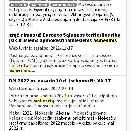
Mokesčių žinyno
gpmį 24 str
užpildymas
pateikimo būdai
kategorijos:
Gyventojų pajamų mokestis » Įmonių
deklaracijų ir pažymų teikimas VMI ir gyventojams (V
skyrius) » Metinė A klasės pajamų deklaracija FR0573 (iki
2017-12-31)
grąžinimas už Europos Sąjungos teritorijos ribų
įsikūrusiems apmokestinamiesiems
asmenims
Web turinio sąrašas
2021-11-17
Paslaugos pavadinimas Pridėtines vertės mokesčio
(toliau - PVM ) grąžinimas už Europos Sąjungos (toliau –
ES) teritorijos ribų įsikūrusiems apmokestinamiesiems
asmenims
....
Dėl 2022 m. vasario 10 d. įsakymo Nr. VA-17
Web turinio sąrašas
2022-02-14
Informuojame, kad nuo 202
2
m. vasario 11 d. įsigaliojo
Valstybinės
mokesčių
inspekcijos prie Lietuvos
Respublikos finansų ministerijos viršininko...
Metai:
2022
Mokesčiai:
Akcizai
Mokesčių žinyno
kategorijos:
Mokesčių įstatymų pakeitimai » Mokesčių
įstatymų pakeitimai 2022 metais » Akcizų pakeitimai
2022 m.