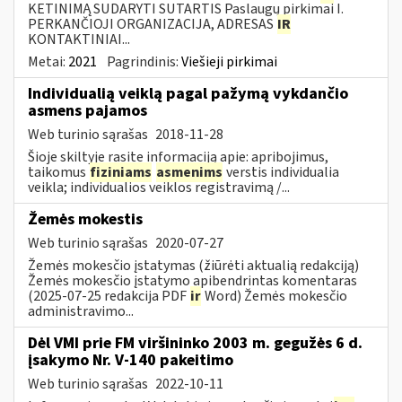
KETINIMĄ SUDARYTI SUTARTIS Paslaugų pirkimai I.
PERKANČIOJI ORGANIZACIJA, ADRESAS
IR
KONTAKTINIAI...
Metai:
2021
Pagrindinis:
Viešieji pirkimai
Individualią veiklą pagal pažymą vykdančio
asmens pajamos
Web turinio sąrašas
2018-11-28
Šioje skiltyje rasite informaciją apie: apribojimus,
taikomus
fiziniams
asmenims
verstis individualia
veikla; individualios veiklos registravimą /...
Žemės mokestis
Web turinio sąrašas
2020-07-27
Žemės mokesčio įstatymas (žiūrėti aktualią redakciją)
Žemės mokesčio įstatymo apibendrintas komentaras
(2025-07-25 redakcija PDF
ir
Word) Žemės mokesčio
administravimo...
Dėl VMI prie FM viršininko 2003 m. gegužės 6 d.
įsakymo Nr. V-140 pakeitimo
Web turinio sąrašas
2022-10-11