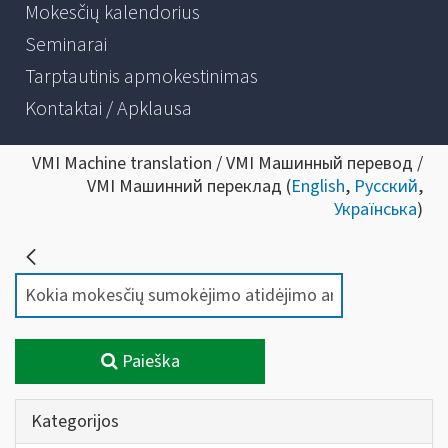
Mokesčių kalendorius
Seminarai
Tarptautinis apmokestinimas
Kontaktai / Apklausa
VMI Machine translation / VMI Машинный перевод /
VMI Машинний переклад (
English
,
Русский
,
Українська
)
Paieška
Kategorijos