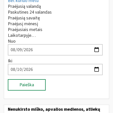
Bet kuriuo metu
Praėjusią valandą
Paskutines 24 valandas
Praėjusią savaitę
Praėjusį mėnesį
Praėjusiais metais
Laikotarpyje…
Nuo
Iki
Paieška
Nenukirsto miško, apvalios medienos, atliekų