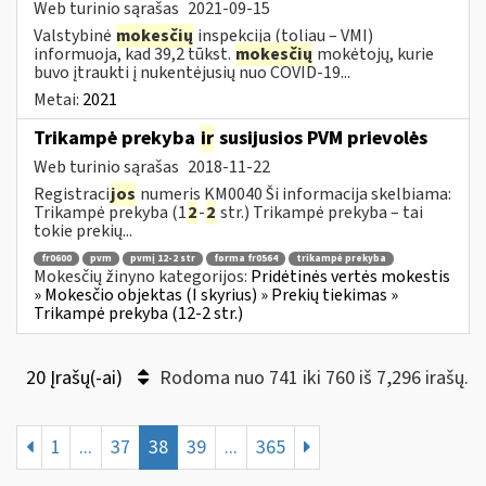
Web turinio sąrašas
2021-09-15
Valstybinė
mokesčių
inspekcija (toliau – VMI)
informuoja, kad 39,2 tūkst.
mokesčių
mokėtojų, kurie
buvo įtraukti į nukentėjusių nuo COVID-19...
Metai:
2021
Trikampė prekyba
ir
susijusios PVM prievolės
Web turinio sąrašas
2018-11-22
Registraci
jos
numeris KM0040 Ši informacija skelbiama:
Trikampė prekyba (1
2
-
2
str.) Trikampė prekyba – tai
tokie prekių...
fr0600
pvm
pvmį 12-2 str
forma fr0564
trikampė prekyba
Mokesčių žinyno kategorijos:
Pridėtinės vertės mokestis
» Mokesčio objektas (I skyrius) » Prekių tiekimas »
Trikampė prekyba (12-2 str.)
20 Įrašų(-ai)
Rodoma nuo 741 iki 760 iš 7,296 irašų.
1
...
37
38
39
...
365