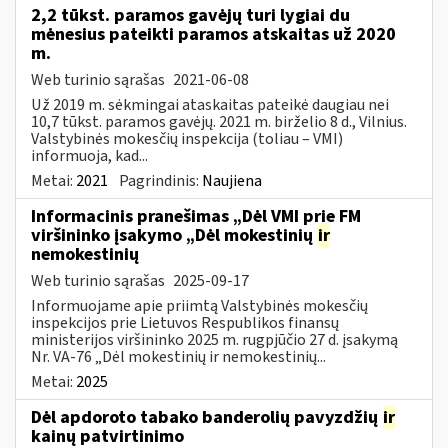
2,2 tūkst. paramos gavėjų turi lygiai du
mėnesius pateikti paramos atskaitas už 2020
m.
Web turinio sąrašas
2021-06-08
Už 2019 m. sėkmingai ataskaitas pateikė daugiau nei
10,7 tūkst. paramos gavėjų. 2021 m. birželio 8 d., Vilnius.
Valstybinės mokesčių inspekcija (toliau – VMI)
informuoja, kad...
Metai:
2021
Pagrindinis:
Naujiena
Informacinis pranešimas „Dėl VMI prie FM
viršininko įsakymo „Dėl mokestinių
ir
nemokestinių
Web turinio sąrašas
2025-09-17
Informuojame apie priimtą Valstybinės mokesčių
inspekcijos prie Lietuvos Respublikos finansų
ministerijos viršininko 2025 m. rugpjūčio 27 d. įsakymą
Nr. VA-76 „Dėl mokestinių ir nemokestinių...
Metai:
2025
Dėl apdoroto tabako banderolių pavyzdžių
ir
kainų patvirtinimo