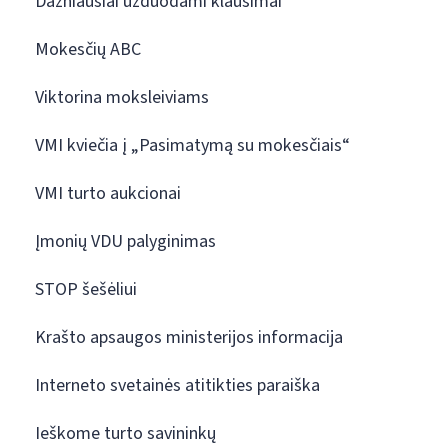
Dažniausiai užduodami klausimai
Mokesčių ABC
Viktorina moksleiviams
VMI kviečia į „Pasimatymą su mokesčiais“
VMI turto aukcionai
Įmonių VDU palyginimas
STOP šešėliui
Krašto apsaugos ministerijos informacija
Interneto svetainės atitikties paraiška
Ieškome turto savininkų