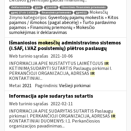
deklaravimas
gpm
gpm308
išvestinės finansinės priemonės
Mokesčių
gpmį 17 str 1 d 30 p
finansinės priemonės
gpm311
žinyno kategorijos:
Gyventojų pajamų mokestis » Kitos
pajamos / išmokos (pagal abėcėlę) » Turto pardavimo
pajamos » Finansinių priemonių » Mokesčio
sumokėjimas ir deklaravimas
Išmaniosios
mokesčių
administravimo sistemos
(i.SAF, i.VAZ posistemių) plėtros paslaugų
Web turinio sąrašas
2021-10-06
INFORMACIJA APIE NUSTATYTUS LAIMĖTOJUS
IR
KETINIMĄ SUDARYTI SUTARTIS Paslaugų pirkimai I.
PERKANČIOJI ORGANIZACIJA, ADRESAS
IR
KONTAKTINIAI...
Metai:
2021
Pagrindinis:
Viešieji pirkimai
Informacija apie sudarytas sutartis
Web turinio sąrašas
2022-02-11
INFORMACIJA APIE SUDARYTAS SUTARTIS Paslaugų
pirkimai I. PERKANČIOJI ORGANIZACIJA, ADRESAS
IR
KONTAKTINIAI DUOMENYS: I.1. Perkančiosios
organizacijos pavadinimas...