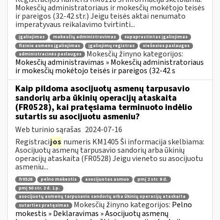
Mokesčių administratoriaus ir mokesčių mokėtojo teisės
ir pareigos (32-42 str.) Jeigu teisės aktai nenumato
imperatyvaus reikalavimo tvirtinti...
įgaliojimas
mokesčių administravimas
supaprastintas įgaliojimas
fizinio asmens įgaliojimas
įgaliojimų registras
viešosios paslaugos
Mokesčių žinyno kategorijos:
administracinės paslaugos
Mokesčių administravimas » Mokesčių administratoriaus
ir mokesčių mokėtojo teisės ir pareigos (32-42 s
Kaip pildoma asocijuotų asmenų tarpusavio
sandorių arba ūkinių operacijų ataskaita
(FR0528), kai pratęsiama terminuoto indėlio
sutartis su asocijuotu asmeniu?
Web turinio sąrašas
2024-07-16
Registraci
jos
numeris KM1405 Ši informacija skelbiama:
Asocijuotų asmenų tarpusavio sandorių arba ūkinių
operacijų ataskaita (FR0528) Jeigu vieneto su asocijuotu
asmeniu...
fr0528
pelno mokestis
asocijuotas asmuo
pmį 2 str. 8 d.
pmį 50 str. 2 d. 1 p.
asocijuotų asmenų tarpusavio sandorių arba ūkinių operacijų ataskaita
Mokesčių žinyno kategorijos:
Pelno
sutarties pratęsimas
mokestis » Deklaravimas » Asocijuotų asmenų