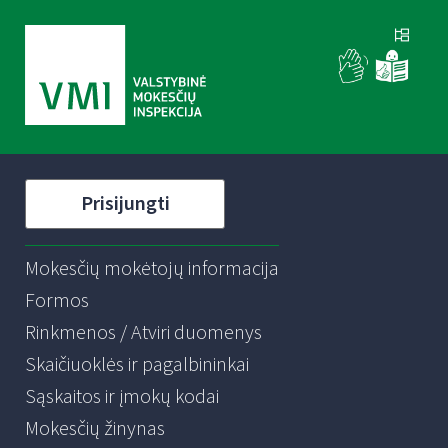
Prisijungti
Mokesčių mokėtojų informacija
Formos
Rinkmenos / Atviri duomenys
Skaičiuoklės ir pagalbininkai
Sąskaitos ir įmokų kodai
Mokesčių žinynas