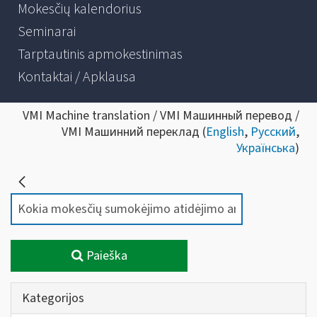
Mokesčių kalendorius
Seminarai
Tarptautinis apmokestinimas
Kontaktai / Apklausa
VMI Machine translation / VMI Машинный перевод /
VMI Машинний переклад (
English
,
Русский
,
Українська
)
Paieška
Kategorijos