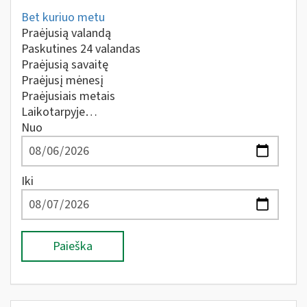
Bet kuriuo metu
Praėjusią valandą
Paskutines 24 valandas
Praėjusią savaitę
Praėjusį mėnesį
Praėjusiais metais
Laikotarpyje…
Nuo
Iki
Paieška