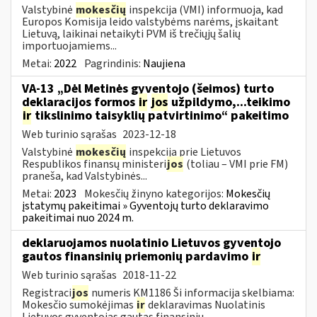
Valstybinė
mokesčių
inspekcija (VMI) informuoja, kad
Europos Komisija leido valstybėms narėms, įskaitant
Lietuvą, laikinai netaikyti PVM iš trečiųjų šalių
importuojamiems...
Metai:
2022
Pagrindinis:
Naujiena
VA-13 „Dėl Metinės gyventojo (šeimos) turto
deklaracijos formos
ir
jos
užpildymo,...teikimo
ir
tikslinimo taisyklių patvirtinimo“ pakeitimo
Web turinio sąrašas
2023-12-18
Valstybinė
mokesčių
inspekcija prie Lietuvos
Respublikos finansų ministeri
jos
(toliau – VMI prie FM)
praneša, kad Valstybinės...
Metai:
2023
Mokesčių žinyno kategorijos:
Mokesčių
įstatymų pakeitimai » Gyventojų turto deklaravimo
pakeitimai nuo 2024 m.
deklaruojamos nuolatinio Lietuvos gyventojo
gautos finansinių priemonių pardavimo
ir
Web turinio sąrašas
2018-11-22
Registraci
jos
numeris KM1186 Ši informacija skelbiama:
Mokesčio sumokėjimas
ir
deklaravimas Nuolatinis
Lietuvos gyventojas gautas finansinių...