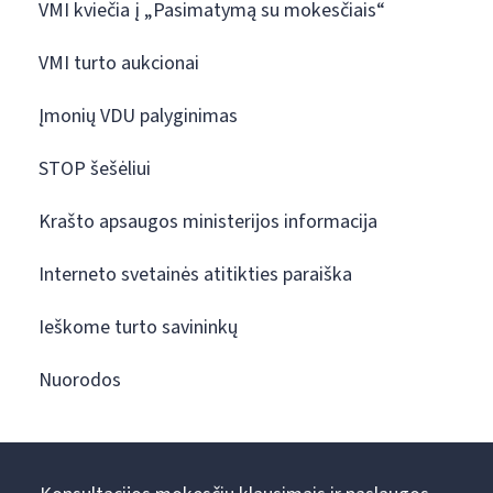
VMI kviečia į „Pasimatymą su mokesčiais“
VMI turto aukcionai
Įmonių VDU palyginimas
STOP šešėliui
Krašto apsaugos ministerijos informacija
Interneto svetainės atitikties paraiška
Ieškome turto savininkų
Nuorodos