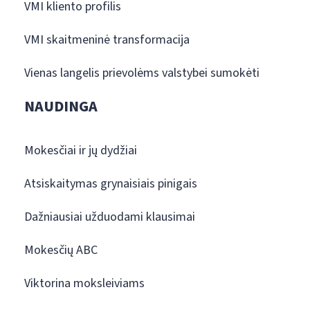
VMI kliento profilis
VMI skaitmeninė transformacija
Vienas langelis prievolėms valstybei sumokėti
NAUDINGA
Mokesčiai ir jų dydžiai
Atsiskaitymas grynaisiais pinigais
Dažniausiai užduodami klausimai
Mokesčių ABC
Viktorina moksleiviams