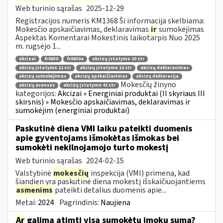
Web turinio sąrašas
2025-12-29
Registracijos numeris KM1368 Ši informacija skelbiama:
Mokesčio apskaičiavimas, deklaravimas
ir
sumokėjimas
Aspektas Komentarai Mokestinis laikotarpis Nuo 2025
m. rugsėjo 1...
akcizai
fr0630
fr0630a
akcizų įstatymo 10 str
akcizų įstatymo 11 str
akcizų įstatymo 12 str
akcizų deklaravimas
akcizų sumokėjimas
akcizų apskaičiavimas
akcizų deklaracija
Mokesčių žinyno
akcizų avansas
akcizų įstatymo 41 str
kategorijos:
Akcizai » Energiniai produktai (II skyriaus III
skirsnis) » Mokesčio apskaičiavimas, deklaravimas ir
sumokėjim (energiniai produktai)
Paskutinė diena VMI laiku pateikti duomenis
apie gyventojams išmokėtas išmokas bei
sumokėti nekilnojamojo turto mokestį
Web turinio sąrašas
2024-02-15
Valstybinė
mokesčių
inspekcija (VMI) primena, kad
šiandien yra paskutinė diena mokestį išskaičiuojantiems
asmenims
pateikti detalius duomenis apie...
Metai:
2024
Pagrindinis:
Naujiena
Ar
galima atimti visą sumokėtų įmokų sumą?