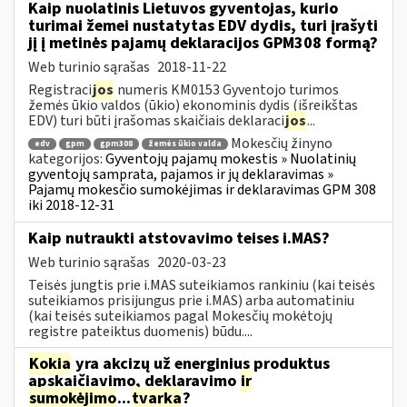
Kaip nuolatinis Lietuvos gyventojas, kurio
turimai žemei nustatytas EDV dydis, turi įrašyti
jį į metinės pajamų deklaracijos GPM308 formą?
Web turinio sąrašas
2018-11-22
Registraci
jos
numeris KM0153 Gyventojo turimos
žemės ūkio valdos (ūkio) ekonominis dydis (išreikštas
EDV) turi būti įrašomas skaičiais deklaraci
jos
...
Mokesčių žinyno
edv
gpm
gpm308
žemės ūkio valda
kategorijos:
Gyventojų pajamų mokestis » Nuolatinių
gyventojų samprata, pajamos ir jų deklaravimas »
Pajamų mokesčio sumokėjimas ir deklaravimas GPM 308
iki 2018-12-31
Kaip nutraukti atstovavimo teises i.MAS?
Web turinio sąrašas
2020-03-23
Teisės jungtis prie i.MAS suteikiamos rankiniu (kai teisės
suteikiamos prisijungus prie i.MAS) arba automatiniu
(kai teisės suteikiamos pagal Mokesčių mokėtojų
registre pateiktus duomenis) būdu....
Kokia
yra akcizų už energinius produktus
apskaičiavimo, deklaravimo
ir
sumokėjimo
...
tvarka
?