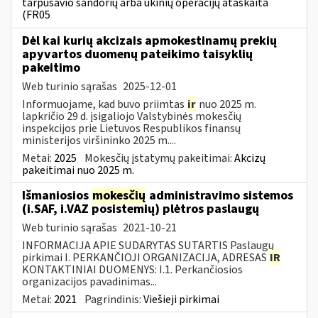
tarpusavio sandorių arba ūkinių operacijų ataskaita
(FR05
Dėl kai kurių akcizais apmokestinamų prekių
apyvartos duomenų pateikimo taisyklių
pakeitimo
Web turinio sąrašas
2025-12-01
Informuojame, kad buvo priimtas
ir
nuo 2025 m.
lapkričio 29 d. įsigaliojo Valstybinės mokesčių
inspekcijos prie Lietuvos Respublikos finansų
ministerijos viršininko 2025 m....
Metai:
2025
Mokesčių įstatymų pakeitimai:
Akcizų
pakeitimai nuo 2025 m.
Išmaniosios
mokesčių
administravimo sistemos
(i.SAF, i.VAZ posistemių) plėtros paslaugų
Web turinio sąrašas
2021-10-21
INFORMACIJA APIE SUDARYTAS SUTARTIS Paslaugų
pirkimai I. PERKANČIOJI ORGANIZACIJA, ADRESAS
IR
KONTAKTINIAI DUOMENYS: I.1. Perkančiosios
organizacijos pavadinimas...
Metai:
2021
Pagrindinis:
Viešieji pirkimai