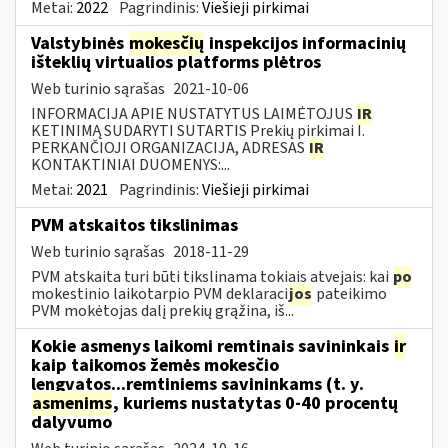
Metai:
2022
Pagrindinis:
Viešieji pirkimai
Valstybinės
mokesčių
inspekcijos informacinių
išteklių virtualios platforms plėtros
Web turinio sąrašas
2021-10-06
INFORMACIJA APIE NUSTATYTUS LAIMĖTOJUS
IR
KETINIMĄ SUDARYTI SUTARTIS Prekių pirkimai I.
PERKANČIOJI ORGANIZACIJA, ADRESAS
IR
KONTAKTINIAI DUOMENYS:...
Metai:
2021
Pagrindinis:
Viešieji pirkimai
PVM atskaitos tikslinimas
Web turinio sąrašas
2018-11-29
PVM atskaita turi būti tikslinama tokiais atvejais: kai
po
mokestinio laikotarpio PVM deklaraci
jos
pateikimo
PVM mokėtojas dalį prekių grąžina, iš...
Kokie asmenys laikomi remtinais savininkais
ir
kaip taikomos žemės mokesčio
lengvatos...remtiniems savininkams (t. y.
asmenims
, kuriems nustatytas 0-40 procentų
dalyvumo