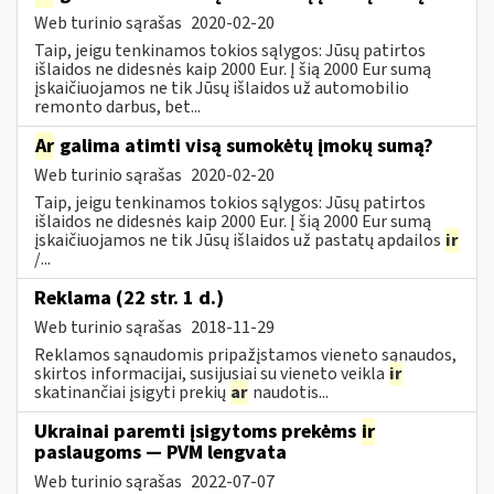
Web turinio sąrašas
2020-02-20
Taip, jeigu tenkinamos tokios sąlygos: Jūsų patirtos
išlaidos ne didesnės kaip 2000 Eur. Į šią 2000 Eur sumą
įskaičiuojamos ne tik Jūsų išlaidos už automobilio
remonto darbus, bet...
Ar
galima atimti visą sumokėtų įmokų sumą?
Web turinio sąrašas
2020-02-20
Taip, jeigu tenkinamos tokios sąlygos: Jūsų patirtos
išlaidos ne didesnės kaip 2000 Eur. Į šią 2000 Eur sumą
įskaičiuojamos ne tik Jūsų išlaidos už pastatų apdailos
ir
/...
Reklama (22 str. 1 d.)
Web turinio sąrašas
2018-11-29
Reklamos sąnaudomis pripažįstamos vieneto sąnaudos,
skirtos informacijai, susijusiai su vieneto veikla
ir
skatinančiai įsigyti prekių
ar
naudotis...
Ukrainai paremti įsigytoms prekėms
ir
paslaugoms — PVM lengvata
Web turinio sąrašas
2022-07-07