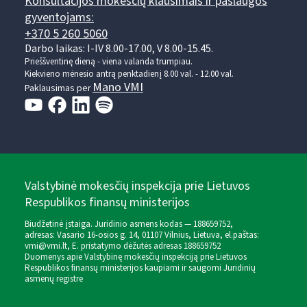
Konsultacijos mokesčių klausimais ir paslaugos
gyventojams:
+370 5 260 5060
Darbo laikas: I-IV 8.00-17.00, V 8.00-15.45.
Prieššventinę dieną - viena valanda trumpiau.
Kiekvieno mėnesio antrą penktadienį 8.00 val. - 12.00 val.
Mano VMI
Paklausimas per
Valstybinė mokesčių inspekcija prie Lietuvos
Respublikos finansų ministerijos
Biudžetinė įstaiga. Juridinio asmens kodas — 188659752,
adresas: Vasario 16-osios g. 14, 01107 Vilnius, Lietuva, el.paštas:
vmi@vmi.lt
, E. pristatymo dėžutės adresas 188659752
Duomenys apie Valstybinę mokesčių inspekciją prie Lietuvos
Respublikos finansų ministerijos kaupiami ir saugomi Juridinių
asmenų registre