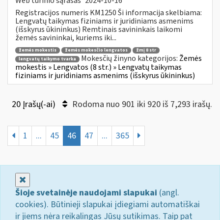
Web turinio sąrašas
2024-10-16
Registracijos numeris KM1250 Ši informacija skelbiama:
Lengvatų taikymas fiziniams ir juridiniams asmenims
(išskyrus ūkininkus) Remtinais savininkais laikomi
žemės savininkai, kuriems iki...
žemės mokestis
žemės mokesčio lengvatos
žmį 8 str
Mokesčių žinyno kategorijos:
Žemės
lengvatų taikymo tvarka
mokestis » Lengvatos (8 str.) » Lengvatų taikymas
fiziniams ir juridiniams asmenims (išskyrus ūkininkus)
20 Įrašų(-ai)
Rodoma nuo 901 iki 920 iš 7,293 irašų.
1
...
45
46
47
...
365
Uždaryti
Šioje svetainėje naudojami slapukai
(angl.
cookies). Būtinieji slapukai įdiegiami automatiškai
ir jiems nėra reikalingas Jūsų sutikimas. Taip pat