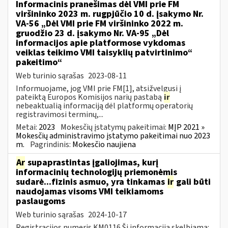
Informacinis pranešimas dėl VMI prie FM
viršininko 2023 m. rugpjūčio 10 d. įsakymo Nr.
VA-56 „Dėl VMI prie FM viršininko 2022 m.
gruodžio 23 d. įsakymo Nr. VA-95 „Dėl
informacijos apie platformose vykdomas
veiklas teikimo VMI taisyklių patvirtinimo“
pakeitimo“
Web turinio sąrašas
2023-08-11
Informuojame, jog VMI prie FM[1], atsižvelgusi į
pateiktą Europos Komisijos narių pastabą
ir
nebeaktualią informaciją dėl platformų operatorių
registravimosi terminų,...
Metai:
2023
Mokesčių įstatymų pakeitimai:
MĮP 2021 »
Mokesčių administravimo įstatymo pakeitimai nuo 2023
m.
Pagrindinis:
Mokesčio naujiena
Ar
supaprastintas įgaliojimas, kurį
informacinių technologijų priemonėmis
sudarė...fizinis asmuo, yra tinkamas
ir
gali būti
naudojamas visoms VMI teikiamoms
paslaugoms
Web turinio sąrašas
2024-10-17
Registracijos numeris KM0116 Ši informacija skelbiama: