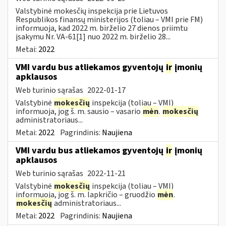
Valstybinė mokesčių inspekcija prie Lietuvos
Respublikos finansų ministerijos (toliau – VMI prie FM)
informuoja, kad 2022 m. birželio 27 dienos priimtu
įsakymu Nr. VA-61[1] nuo 2022 m. birželio 28...
Metai:
2022
VMI vardu bus atliekamos gyventojų
ir
įmonių
apklausos
Web turinio sąrašas
2022-01-17
Valstybinė
mokesčių
inspekcija (toliau – VMI)
informuoja, jog š. m. sausio – vasario
mėn
.
mokesčių
administratoriaus...
Metai:
2022
Pagrindinis:
Naujiena
VMI vardu bus atliekamos gyventojų
ir
įmonių
apklausos
Web turinio sąrašas
2022-11-21
Valstybinė
mokesčių
inspekcija (toliau – VMI)
informuoja, jog š. m. lapkričio – gruodžio
mėn
.
mokesčių
administratoriaus...
Metai:
2022
Pagrindinis:
Naujiena