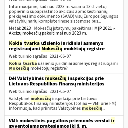
Informuojame, kad nuo 2023 m. vasario 13 d. vietoj
popierinio supaprastinto akcizais apmokestinamų
prekių vežimo dokumento (SAAD) visų Europos Sąjungos
valstybių narių kompiuterinėse sistemose bus...
Metai:
2023
Mokesčių įstatymų pakeitimai:
MĮP 2021 »
Akcizų mokesčių pakeitimai nuo 2023 m.
Kokia
tvarka
užsienio juridiniai asmenys
registruojami
Mokesčių
mokėtojų registre
Web turinio sąrašas
2021-06-07
Kokia
tvarka
užsienio juridiniai asmenys registruojami
Mokesčių
mokėtojų registre?
Dėl Valstybinės
mokesčių
inspekcijos prie
Lietuvos Respublikos finansų ministerijos
Web turinio sąrašas
2021-05-07
Valstybinė
mokesčių
inspekcija prie Lietuvos
Respublikos finansų ministerijos (toliau — VMI prie FM)
informuoja, kad priimtas Valstybinės
mokesčių
...
VMI: mokestinės pagalbos priemonės verslui
ir
gyventojams pratęsiamos iki š. m.