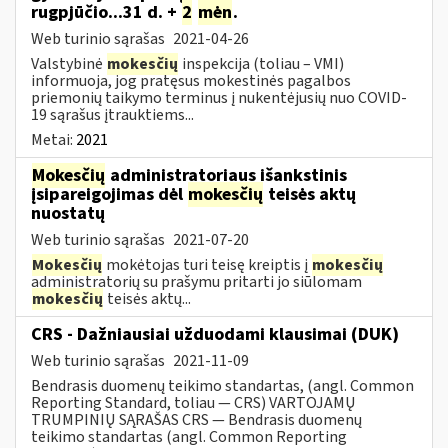
rugpjūčio...31 d. +
2
mėn
.
Web turinio sąrašas
2021-04-26
Valstybinė
mokesčių
inspekcija (toliau – VMI)
informuoja, jog pratęsus mokestinės pagalbos
priemonių taikymo terminus į nukentėjusių nuo COVID-
19 sąrašus įtrauktiems...
Metai:
2021
Mokesčių
administratoriaus išankstinis
įsipareigojimas dėl
mokesčių
teisės aktų
nuostatų
Web turinio sąrašas
2021-07-20
Mokesčių
mokėtojas turi teisę kreiptis į
mokesčių
administratorių su prašymu pritarti jo siūlomam
mokesčių
teisės aktų...
CRS - Dažniausiai užduodami klausimai (DUK)
Web turinio sąrašas
2021-11-09
Bendrasis duomenų teikimo standartas, (angl. Common
Reporting Standard, toliau — CRS) VARTOJAMŲ
TRUMPINIŲ SĄRAŠAS CRS — Bendrasis duomenų
teikimo standartas (angl. Common Reporting