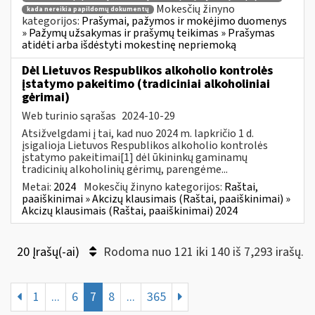
Mokesčių žinyno
kada nereikia papildomų dokumentų
kategorijos:
Prašymai, pažymos ir mokėjimo duomenys
» Pažymų užsakymas ir prašymų teikimas » Prašymas
atidėti arba išdėstyti mokestinę nepriemoką
Dėl Lietuvos Respublikos alkoholio kontrolės
įstatymo pakeitimo (tradiciniai alkoholiniai
gėrimai)
Web turinio sąrašas
2024-10-29
Atsižvelgdami į tai, kad nuo 2024 m. lapkričio 1 d.
įsigalioja Lietuvos Respublikos alkoholio kontrolės
įstatymo pakeitimai[1] dėl ūkininkų gaminamų
tradicinių alkoholinių gėrimų, parengėme...
Metai:
2024
Mokesčių žinyno kategorijos:
Raštai,
paaiškinimai » Akcizų klausimais (Raštai, paaiškinimai) »
Akcizų klausimais (Raštai, paaiškinimai) 2024
20 Įrašų(-ai)
Rodoma nuo 121 iki 140 iš 7,293 irašų.
1
...
6
7
8
...
365