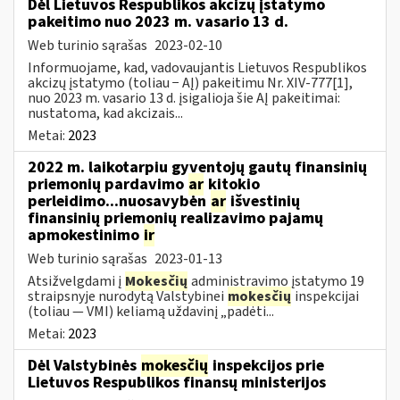
Dėl Lietuvos Respublikos akcizų įstatymo
pakeitimo nuo 2023 m. vasario 13 d.
Web turinio sąrašas
2023-02-10
Informuojame, kad, vadovaujantis Lietuvos Respublikos
akcizų įstatymo (toliau − AĮ) pakeitimu Nr. XIV-777[1],
nuo 2023 m. vasario 13 d. įsigalioja šie AĮ pakeitimai:
nustatoma, kad akcizais...
Metai:
2023
2022 m. laikotarpiu gyventojų gautų finansinių
priemonių pardavimo
ar
kitokio
perleidimo...nuosavybėn
ar
išvestinių
finansinių priemonių realizavimo pajamų
apmokestinimo
ir
Web turinio sąrašas
2023-01-13
Atsižvelgdami į
Mokesčių
administravimo įstatymo 19
straipsnyje nurodytą Valstybinei
mokesčių
inspekcijai
(toliau — VMI) keliamą uždavinį „padėti...
Metai:
2023
Dėl Valstybinės
mokesčių
inspekcijos prie
Lietuvos Respublikos finansų ministerijos