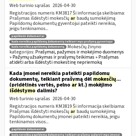
Web turinio sąrašas
2026-04-30
Registracijos numeris KM3817 Ši informacija skelbiama:
Prašymas išdėstyti mokesčių
ar
baudų sumokėjimą
Papildomų dokumentų gyventojui pateikti nereikia,
jeigu tenkinamos...
papildomi dokumentai
kada nereikia papildomų dokumentų teikiant mps prašymą gyventojui
Mokesčių žinyno
kada nereikia papildomų dokumentų
kategorijos:
Prašymai, pažymos ir mokėjimo duomenys
» Pažymų užsakymas ir prašymų teikimas » Prašymas
atidėti arba išdėstyti mokestinę nepriemoką
Kada įmonei nereikia pateikti papildomų
dokumentų, teikiant prašymą dėl
mokesčių
...
(pridėtinės vertės, pelno
ar
kt.) mokėjimo
išdėstymo
dalimis?
Web turinio sąrašas
2026-04-30
Registracijos numeris KM3819 Ši informacija skelbiama:
Prašymas išdėstyti mokesčių
ar
baudų sumokėjimą
Papildomų dokumentų įmonei pateikti nereikia, jeigu
tenkinamos visos...
papildomi dokumentai
kada nereikia papildomų dokumentų teikiant prašymą sudaryti mps įmonei