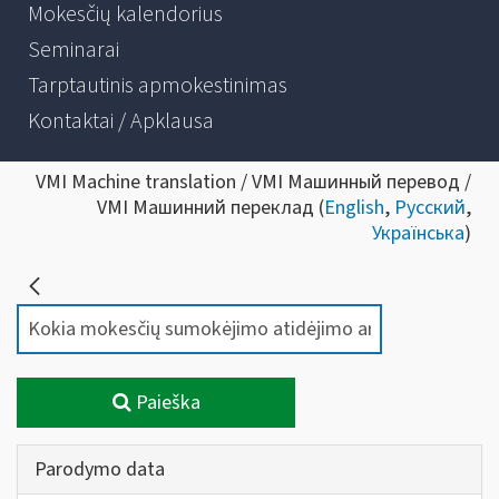
Mokesčių kalendorius
Seminarai
Tarptautinis apmokestinimas
Kontaktai / Apklausa
VMI Machine translation / VMI Машинный перевод /
VMI Машинний переклад (
English
,
Русский
,
Українська
)
Paieška
Parodymo data