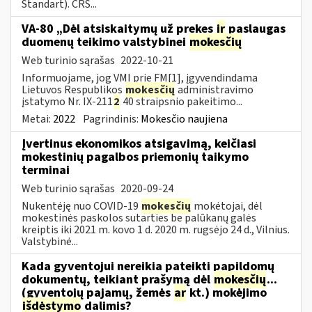
Standart). CRS...
VA-80 „Dėl atsiskaitymų už prekes
ir
paslaugas
duomenų teikimo valstybinei
mokesčių
Web turinio sąrašas
2022-10-21
Informuojame, jog VMI prie FM[1], įgyvendindama
Lietuvos Respublikos
mokesčių
administravimo
įstatymo Nr. IX-211
2
40 straipsnio pakeitimo...
Metai:
2022
Pagrindinis:
Mokesčio naujiena
Įvertinus ekonomikos atsigavimą, keičiasi
mokestinių pagalbos priemonių taikymo
terminai
Web turinio sąrašas
2020-09-24
Nukentėję nuo COVID-19
mokesčių
mokėtojai, dėl
mokestinės paskolos sutarties be palūkanų galės
kreiptis iki 2021 m. kovo 1 d. 2020 m. rugsėjo 24 d., Vilnius.
Valstybinė...
Kada gyventojui nereikia pateikti papildomų
dokumentų, teikiant prašymą dėl
mokesčių
...
(gyventojų pajamų, žemės
ar
kt.) mokėjimo
išdėstymo
dalimis?