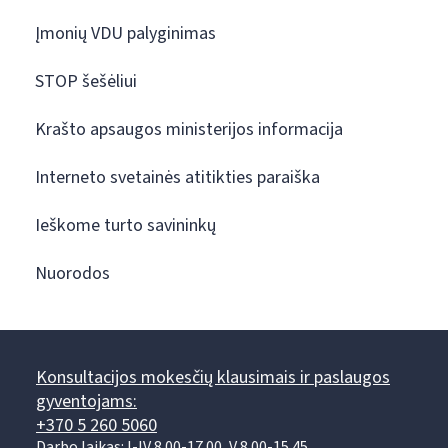
Įmonių VDU palyginimas
STOP šešėliui
Krašto apsaugos ministerijos informacija
Interneto svetainės atitikties paraiška
Ieškome turto savininkų
Nuorodos
Konsultacijos mokesčių klausimais ir paslaugos
gyventojams:
+370 5 260 5060
Darbo laikas: I-IV 8.00-17.00, V 8.00-15.45.