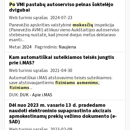
Po
VMI pastabų autoserviso pelnas šoktelėjo
dvigubai
Web turinio sąrašas
2024-07-23
Panevėžio apskrities valstybinė
mokesčių
inspekcija
(Panevėžio AVMI) atlikusi vieno Aukštaitijos autoserviso
stebėseną nustatė, kad įmonė dvejus metus deklaravo
esanti...
Metai:
2024
Pagrindinis:
Naujiena
Kam automatiškai suteikiamos teisės jungtis
prie i.MAS?
Web turinio sąrašas
2021-04-30
Automatiškai i.MAS atstovavimo teisės suteikiamos:
save atstovaujantiems
fiziniams
asmenims
;
fiziniams
...
DUK:
DUK - Apie i.MAS
Dėl nuo 2023 m. vasario 13 d. pradedamo
naudoti elektroninio supaprastinto akcizais
apmokestinamų prekių vežimo dokumento (e-
SAD)
Web turinio sąrašas
2023-02-09