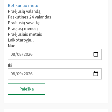
Bet kuriuo metu
Praėjusią valandą
Paskutines 24 valandas
Praėjusią savaitę
Praėjusį mėnesį
Praėjusiais metais
Laikotarpyje…
Nuo
Iki
Paieška