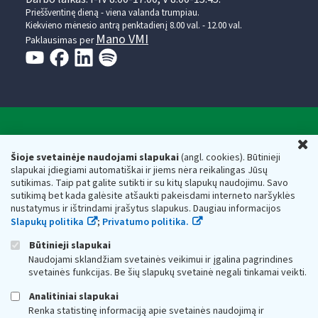
Prieššventinę dieną - viena valanda trumpiau.
Kiekvieno mėnesio antrą penktadienį 8.00 val. - 12.00 val.
Mano VMI
Paklausimas per
Valstybinė mokesčių inspekcija prie Lietuvos
U
Respublikos finansų ministerijos
Šioje svetainėje naudojami slapukai
(angl. cookies). Būtinieji
slapukai įdiegiami automatiškai ir jiems nėra reikalingas Jūsų
Biudžetinė įstaiga. Juridinio asmens kodas — 188659752,
sutikimas. Taip pat galite sutikti ir su kitų slapukų naudojimu. Savo
adresas: Vasario 16-osios g. 14, 01107 Vilnius, Lietuva, el.paštas:
sutikimą bet kada galėsite atšaukti pakeisdami interneto naršyklės
vmi@vmi.lt
, E. pristatymo dėžutės adresas 188659752
nustatymus ir ištrindami įrašytus slapukus. Daugiau informacijos
Duomenys apie Valstybinę mokesčių inspekciją prie Lietuvos
Slapukų politika
;
Privatumo politika.
Respublikos finansų ministerijos kaupiami ir saugomi Juridinių
asmenų registre
Būtinieji slapukai
Naudojami sklandžiam svetainės veikimui ir įgalina pagrindines
svetainės funkcijas. Be šių slapukų svetainė negali tinkamai veikti.
Analitiniai slapukai
Renka statistinę informaciją apie svetainės naudojimą ir