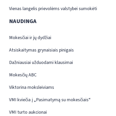
Vienas langelis prievolėms valstybei sumokėti
NAUDINGA
Mokesčiai ir jų dydžiai
Atsiskaitymas grynaisiais pinigais
Dažniausiai užduodami klausimai
Mokesčių ABC
Viktorina moksleiviams
VMI kviečia į „Pasimatymą su mokesčiais“
VMI turto aukcionai