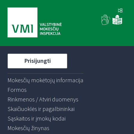
Prisijungti
Mokesčių mokėtojų informacija
Formos
Rinkmenos / Atviri duomenys
Skaičiuoklės ir pagalbininkai
Sąskaitos ir įmokų kodai
Mokesčių žinynas