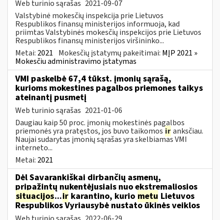
Web turinio sąrašas
2021-09-07
Valstybinė mokesčių inspekcija prie Lietuvos
Respublikos finansų ministerijos informuoja, kad
priimtas Valstybinės mokesčių inspekcijos prie Lietuvos
Respublikos finansų ministerijos viršininko...
Metai:
2021
Mokesčių įstatymų pakeitimai:
MĮP 2021 »
Mokesčiu administravimo įstatymas
VMI paskelbė 67,4 tūkst. įmonių sąrašą,
kurioms mokestines pagalbos priemones taikys
ateinantį pusmetį
Web turinio sąrašas
2021-01-06
Daugiau kaip 50 proc. įmonių mokestinės pagalbos
priemonės yra pratęstos, jos buvo taikomos
ir
anksčiau.
Naujai sudarytas įmonių sąrašas yra skelbiamas VMI
interneto...
Metai:
2021
Dėl Savarankiškai dirbančių asmenų,
pripažintų nukentėjusiais nuo ekstremaliosios
situacijos
...
ir
karantino, kurio
metu
Lietuvos
Respublikos Vyriausybė nustato ūkinės veiklos
Web turinio sąrašas
2022-06-29