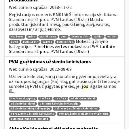
Web turinio sąrašas
2018-11-22
Registracijos numeris KM0156 Ši informacija skelbiama:
Standartinis 21 proc. PVM tarifas (19 str.) Maisto
produktai (įskaitant mėsą, paukštieną, žuvį, vaisius,
daržoves) ir / ar jų tiekimo...
daržovės
mėsa
paukštiena
pvm
standartinis
tarifai
vaisiai
Mokesčių žinyno
žuvis
pvmį 19 str
21 proc
pvm tarifas
kategorijos:
Pridėtinės vertės mokestis » PVM tarifai »
Standartinis 21 proc. PVM tarifas (19 str.)
PVM grąžinimas užsienio keleiviams
Web turinio sąrašas
2022-09-09
Užsienio keleiviai, kurių nuolatinė gyvenamoji vieta yra
už Europos Sąjungos (ES) ribų, gali susigrąžinti Lietuvoje
sumokėtą PVM už įsigytas prekes, jei
jos
išgabenamos
iš...
tax free shopping
taxfree
tax free
užsienio keleiviai
užsienio keleiviui
užsienio keleivių deklaracija
užsienio keleivių deklaracijų
deklaracija užsienio keleiviams
0 proc. pvm užsienio keleiviams
pvm grąžinimas užsienio keleiviams
pvm grąžinimas keleiviams