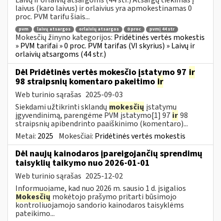
laivus (karo laivus) ir orlaivius yra apmokestinamas 0
proc. PVM tarifu šiais...
pvm
laivų atsargos
orlaivių atsargos
0 proc
pvmį 44 str
Mokesčių žinyno kategorijos:
Pridėtinės vertės mokestis
» PVM tarifai » 0 proc. PVM tarifas (VI skyrius) » Laivų ir
orlaivių atsargoms (44 str.)
Dėl Pridėtinės vertės mokesčio įstatymo 97
ir
98 straipsnių komentaro pakeitimo
ir
Web turinio sąrašas
2025-09-03
Siekdami užtikrinti sklandų
mokesčių
įstatymų
įgyvendinimą, parengėme PVM įstatymo[1] 97
ir
98
straipsnių apibendrinto paaiškinimo (komentaro)...
Metai:
2025
Mokesčiai:
Pridėtinės vertės mokestis
Dėl naujų kainodaros įpareigojančių sprendimų
taisyklių taikymo nuo 2026-01-01
Web turinio sąrašas
2025-12-02
Informuojame, kad nuo 2026 m. sausio 1 d. įsigalios
Mokesčių
mokėtojo prašymo pritarti būsimojo
kontroliuojamojo sandorio kainodaros taisyklėms
pateikimo...