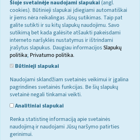
Šioje svetainėje naudojami slapukai
(angl.
cookies). Būtinieji slapukai įdiegiami automatiškai
ir jiems nėra reikalingas Jūsų sutikimas. Taip pat
galite sutikti ir su kitų slapukų naudojimu. Savo
sutikimą bet kada galėsite atšaukti pakeisdami
interneto naršyklės nustatymus ir ištrindami
įrašytus slapukus. Daugiau informacijos
Slapukų
politika
;
Privatumo politika.
Būtinieji slapukai
Naudojami sklandžiam svetainės veikimui ir įgalina
pagrindines svetainės funkcijas. Be šių slapukų
svetainė negali tinkamai veikti.
Analitiniai slapukai
Renka statistinę informaciją apie svetainės
naudojimą ir naudojami Jūsų naršymo patirties
gerinimui.