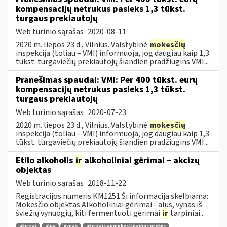
kompensacijų netrukus pasieks 1,3 tūkst.
turgaus prekiautojų
Web turinio sąrašas
2020-08-11
2020 m. liepos 23 d., Vilnius. Valstybinė
mokesčių
inspekcija (toliau – VMI) informuoja, jog daugiau kaip 1,3
tūkst. turgaviečių prekiautojų šiandien pradžiugins VMI...
Pranešimas spaudai: VMI: Per 400 tūkst. eurų
kompensacijų netrukus pasieks 1,3 tūkst.
turgaus prekiautojų
Web turinio sąrašas
2020-07-23
2020 m. liepos 23 d., Vilnius. Valstybinė
mokesčių
inspekcija (toliau – VMI) informuoja, jog daugiau kaip 1,3
tūkst. turgaviečių prekiautojų šiandien pradžiugins VMI...
Etilo alkoholis
ir
alkoholiniai gėrimai – akcizų
objektas
Web turinio sąrašas
2018-11-22
Registracijos numeris KM1251 Ši informacija skelbiama:
Mokesčio objektas Alkoholiniai gėrimai - alus, vynas iš
šviežių vynuogių, kiti fermentuoti gėrimai
ir
tarpiniai...
akcizai
alus
vynas
akcizais apmokestinamos prekės