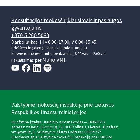
Konsultacijos mokesčių klausimais ir paslaugos
gyventojams:
+370 5 260 5060
Darbo laikas: I-IV 8.00-17.00, V 8.00-15.45.
Prieššventinę dieną - viena valanda trumpiau.
Kiekvieno mėnesio antrą penktadienį 8.00 val. - 12.00 val.
Mano VMI
Paklausimas per
Valstybinė mokesčių inspekcija prie Lietuvos
Respublikos finansų ministerijos
Biudžetinė įstaiga. Juridinio asmens kodas — 188659752,
adresas: Vasario 16-osios g. 14, 01107 Vilnius, Lietuva, el.paštas:
vmi@vmi.lt
, E. pristatymo dėžutės adresas 188659752
Duomenys apie Valstybinę mokesčių inspekciją prie Lietuvos