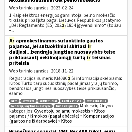
Aktualūs klausimai dėl pelno mokesčio
Web turinio sąrašas
2023-02-24
1.Kaip elektros energijos gamintojai pelno mokesčio
tikslais pripažįsta pagal Lietuvos Respublikos įstatymo
„Dėl Reglamento (ES) 202
2
/1854 įgyvendinimo“ (toliau
–...
Ar
apmokestinamos sutuoktinio gautos
pajamos, jei sutuoktiniai skiriasi
ir
dalijasi...bendrąja jungtine nuosavybės teise
priklausantį nekilnojamąjį turtą
ir
teismas
priteisia
Web turinio sąrašas
2018-11-22
Registracijos numeris KM086
2
Ši informacija skelbiama:
Kitos Turto tarp sutuoktinių padalijimas yra jų turimo,
bendrosios jungtinės nuosavybės teise priklausančio,
esamo...
gpm
skyrybos
sutuoktiniai
gpmį 2 str 14 d
kompensacija
Mokesčių žinyno
bendroji jungtinė nuosavybė
turto dalijimas
kategorijos:
Gyventojų pajamų mokestis » Kitos
pajamos / išmokos (pagal abėcėlę) » Kompensacijos
(gautos ne iš darbdavio) » Kitos
Pranešimas spaudai: VMI: Per 400 tūkst. eurų