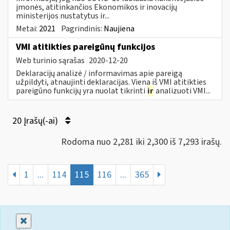
įmonės, atitinkančios Ekonomikos ir inovacijų
ministerijos nustatytus ir...
Metai:
2021
Pagrindinis:
Naujiena
VMI atitikties pareigūnų funkcijos
Web turinio sąrašas
2020-12-20
Deklaracijų analizė / informavimas apie pareigą
užpildyti, atnaujinti deklaracijas. Viena iš VMI atitikties
pareigūno funkcijų yra nuolat tikrinti
ir
analizuoti VMI...
20 Įrašų(-ai)
Rodoma nuo 2,281 iki 2,300 iš 7,293 irašų.
1
...
114
115
116
...
365
Uždaryti