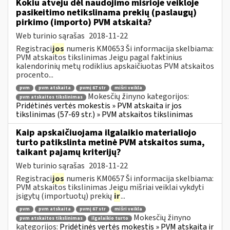
Kokiu atveju dėl naudojimo mišrioje veikloje
pasikeitimo netikslinama prekių (paslaugų)
pirkimo (importo) PVM atskaita?
Web turinio sąrašas
2018-11-22
Registraci
jos
numeris KM0653 Ši informacija skelbiama:
PVM atskaitos tikslinimas Jeigu pagal faktinius
kalendorinių metų rodiklius apskaičiuotas PVM atskaitos
procento...
pvm
pvm atskaita
pvmį 67 str
mišri veikla
Mokesčių žinyno kategorijos:
pvm atskaitos tikslinimas
Pridėtinės vertės mokestis » PVM atskaita ir jos
tikslinimas (57-69 str.) » PVM atskaitos tikslinimas
Kaip apskaičiuojama ilgalaikio materialiojo
turto patikslinta metinė PVM atskaitos suma,
taikant pajamų kriterijų?
Web turinio sąrašas
2018-11-22
Registraci
jos
numeris KM0657 Ši informacija skelbiama:
PVM atskaitos tikslinimas Jeigu mišriai veiklai vykdyti
įsigytų (importuotų) prekių
ir
...
pvm
pvm atskaita
pvmį 67 str
mišri veikla
Mokesčių žinyno
pvm atskaitos tikslinimas
ilgalaikio turto
kategorijos:
Pridėtinės vertės mokestis » PVM atskaita ir