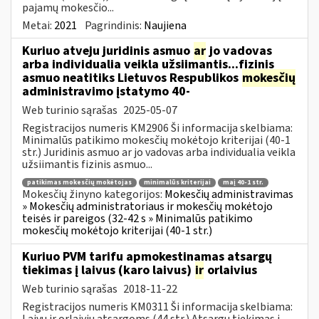
pajamų mokesčio...
Metai:
2021
Pagrindinis:
Naujiena
Kuriuo atveju juridinis asmuo
ar
jo vadovas
arba individualia veikla užsiimantis...fizinis
asmuo neatitiks Lietuvos Respublikos
mokesčių
administravimo įstatymo 40-
Web turinio sąrašas
2025-05-07
Registracijos numeris KM2906 Ši informacija skelbiama:
Minimalūs patikimo mokesčių mokėtojo kriterijai (40-1
str.) Juridinis asmuo ar jo vadovas arba individualia veikla
užsiimantis fizinis asmuo...
patikimas mokesčių mokėtojas
minimalūs kriterijai
maį 40-1 str.
Mokesčių žinyno kategorijos:
Mokesčių administravimas
» Mokesčių administratoriaus ir mokesčių mokėtojo
teisės ir pareigos (32-42 s » Minimalūs patikimo
mokesčių mokėtojo kriterijai (40-1 str.)
Kuriuo PVM tarifu apmokestinamas atsargų
tiekimas į laivus (karo laivus)
ir
orlaivius
Web turinio sąrašas
2018-11-22
Registracijos numeris KM0311 Ši informacija skelbiama:
Laivų ir orlaivių atsargoms (44 str.) Atsargų tiekimas į