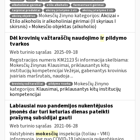
alkoholiniai gėrimai
etilo alkoholis
fermentuoti gėrimai
tarpiniai produktai
akcizų įstatymo 2 str
akcizų įstatymo 3 str
Mokesčių žinyno kategorijos:
Akcizai »
akcizų objektas
Etilo alkoholis ir alkoholiniai gėrimai (II skyriaus I
skirsnis) » Mokesčio objektas (alkoholio)
Dėl krovinių važtaraščių naudojimo
ir
pildymo
tvarkos
Web turinio sąrašas
2025-09-18
Registracijos numeris KM2123 Ši informacija skelbiama:
Mokesčių žinynas Klausimai, priklausantys kitų
institucijų kompetencijai Vežėjai, gabenantys krovinius
įvairiais maršrutais, naudoja ...
Mokesčių žinyno
krovinių važtaraščiai
pildymo tvarka
kategorijos:
Klausimai, priklausantys kitų institucijų
kompetencijai
Labiausiai nuo pandemijos nukentėjusios
įmonės dar turi keturias dienas pateikti
prašymą subsidijai gauti
Web turinio sąrašas
2021-06-28
Valstybinės
mokesčių
inspekcija (toliau – VMI)
informuoja, jog nuo COVID-19 labiausia nukentėjusios