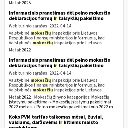
Metai:
2025
Informacinis pranešimas dėl pelno mokesčio
deklaracijos formų
ir
taisyklių pakeitimo
Web turinio sąrašas
2022-04-14
Valstybinė
mokesčių
inspekcija prie Lietuvos
Respublikos finansų ministerijos informuoja, kad
Valstybinės
mokesčių
inspekcijos prie Lietuvos...
Metai:
2022
Informacinis pranešimas dėl pelno mokesčio
deklaracijos formų
ir
taisyklių pakeitimo
Web turinio sąrašas
2022-04-14
Valstybinė
mokesčių
inspekcija prie Lietuvos
Respublikos finansų ministerijos informuoja, kad
Valstybinės
mokesčių
inspekcijos prie Lietuvos...
Metai:
2022
Mokesčių žinyno kategorijos:
Mokesčių
įstatymų pakeitimai » Mokesčių įstatymų pakeitimai
2022 metais » Pelno mokesčio pakeitimai nuo 2022 m.
Koks PVM tarifas taikomas mėsai, žuviai,
vaisiams, daržovėms
ir
kitiems maisto
produktams