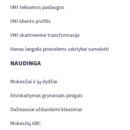
VMI teikiamos paslaugos
VMI kliento profilis
VMI skaitmeninė transformacija
Vienas langelis prievolėms valstybei sumokėti
NAUDINGA
Mokesčiai ir jų dydžiai
Atsiskaitymas grynaisiais pinigais
Dažniausiai užduodami klausimai
Mokesčių ABC