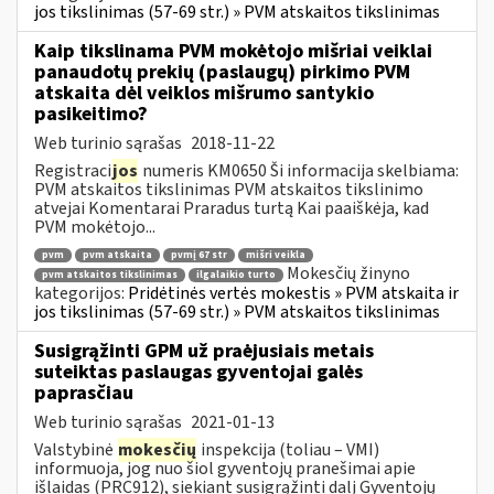
jos tikslinimas (57-69 str.) » PVM atskaitos tikslinimas
Kaip tikslinama PVM mokėtojo mišriai veiklai
panaudotų prekių (paslaugų) pirkimo PVM
atskaita dėl veiklos mišrumo santykio
pasikeitimo?
Web turinio sąrašas
2018-11-22
Registraci
jos
numeris KM0650 Ši informacija skelbiama:
PVM atskaitos tikslinimas PVM atskaitos tikslinimo
atvejai Komentarai Praradus turtą Kai paaiškėja, kad
PVM mokėtojo...
pvm
pvm atskaita
pvmį 67 str
mišri veikla
Mokesčių žinyno
pvm atskaitos tikslinimas
ilgalaikio turto
kategorijos:
Pridėtinės vertės mokestis » PVM atskaita ir
jos tikslinimas (57-69 str.) » PVM atskaitos tikslinimas
Susigrąžinti GPM už praėjusiais metais
suteiktas paslaugas gyventojai galės
paprasčiau
Web turinio sąrašas
2021-01-13
Valstybinė
mokesčių
inspekcija (toliau – VMI)
informuoja, jog nuo šiol gyventojų pranešimai apie
išlaidas (PRC912), siekiant susigrąžinti dalį Gyventojų