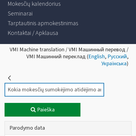
Mokesčių kalendorius
Seminarai
Tarptautinis apmokestinimas
Kontaktai / Apklausa
VMI Machine translation / VMI Машинный перевод /
VMI Машинний переклад (
English
,
Русский
,
Українська
)
Paieška
Parodymo data