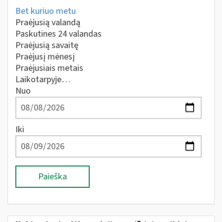
Bet kuriuo metu
Praėjusią valandą
Paskutines 24 valandas
Praėjusią savaitę
Praėjusį mėnesį
Praėjusiais metais
Laikotarpyje…
Nuo
Iki
Paieška