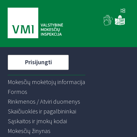
Prisijungti
Mokesčių mokėtojų informacija
Formos
Rinkmenos / Atviri duomenys
Skaičiuoklės ir pagalbininkai
Sąskaitos ir įmokų kodai
Mokesčių žinynas