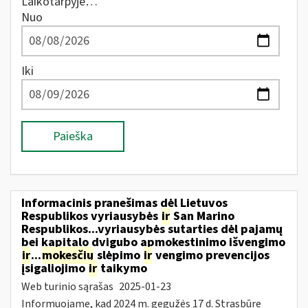
Laikotarpyje…
Nuo
Iki
Paieška
Informacinis pranešimas dėl Lietuvos
Respublikos vyriausybės
ir
San Marino
Respublikos...vyriausybės sutarties dėl pajamų
bei kapitalo dvigubo apmokestinimo išvengimo
ir
...
mokesčių
slėpimo
ir
vengimo prevencijos
įsigaliojimo
ir
taikymo
Web turinio sąrašas
2025-01-23
Informuojame, kad 2024 m. gegužės 17 d. Strasbūre