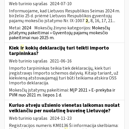
Web turinio sąrašas
2024-07-10
Informuojame, kad Lietuvos Respublikos Seimas 2024 m.
birželio 25 d. priėmė Lietuvos Respublikos gyventojų
pajamų mokesčio įstatymo Nr. IX-1007
2
, 8, 16, 17, 21...
Metai:
2024
Mokesčių žinyno kategorijos:
Mokesčių
įstatymų pakeitimai » Gyventojų pajamų mokesčio
pakeitimai nuo 2025 m.
Kiek
ir
kokių deklaracijų turi teikti importo
tarpininkas?
Web turinio sąrašas
2021-06-16
Importo tarpininkas teikia tiek deklaracijų, kiek turi
įregistravęs Importo schemos dalyvių. Kitaip tariant, už
kiekvieną atstovaujamąjį turi būti teikiama atskira OSS
Importo deklaracija.
Mokesčių įstatymų pakeitimai:
MĮP 2021 » E-prekyba ir
PVM nuo 2021 m. liepos 1 d.
Kuriuo atveju užsienio vienetas laikomas nuolat
veikiančiu per nuolatinę buveinę Lietuvoje?
Web turinio sąrašas
2024-11-23
Registracijos numeris KM0136 Ši informacija skelbiama: