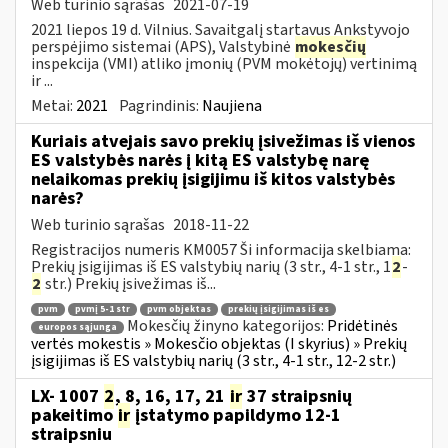
Web turinio sąrašas
2021-07-19
2021 liepos 19 d. Vilnius. Savaitgalį startavus Ankstyvojo
perspėjimo sistemai (APS), Valstybinė
mokesčių
inspekcija (VMI) atliko įmonių (PVM mokėtojų) vertinimą
ir ...
Metai:
2021
Pagrindinis:
Naujiena
Kuriais atvejais savo prekių įsivežimas iš vienos
ES valstybės narės į kitą ES valstybę narę
nelaikomas prekių įsigijimu iš kitos valstybės
narės?
Web turinio sąrašas
2018-11-22
Registracijos numeris KM0057 Ši informacija skelbiama:
Prekių įsigijimas iš ES valstybių narių (3 str., 4-1 str., 1
2
-
2
str.) Prekių įsivežimas iš...
pvm
pvmį 5-1 str
pvm objektas
prekių įsigijimas iš es
Mokesčių žinyno kategorijos:
Pridėtinės
europos sąjunga
vertės mokestis » Mokesčio objektas (I skyrius) » Prekių
įsigijimas iš ES valstybių narių (3 str., 4-1 str., 12-2 str.)
LX- 1007
2
, 8, 16, 17, 21
ir
37 straipsnių
pakeitimo
ir
įstatymo papildymo 12-1
straipsniu