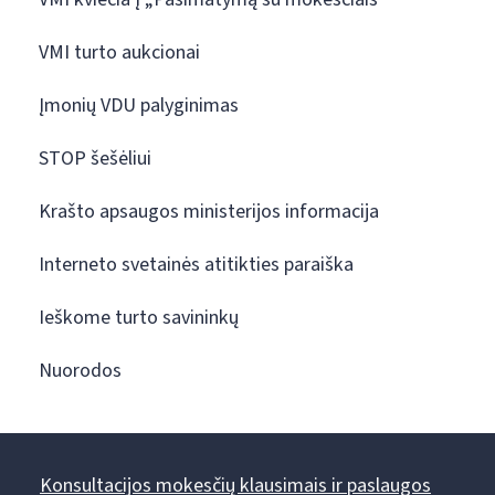
VMI turto aukcionai
Įmonių VDU palyginimas
STOP šešėliui
Krašto apsaugos ministerijos informacija
Interneto svetainės atitikties paraiška
Ieškome turto savininkų
Nuorodos
Konsultacijos mokesčių klausimais ir paslaugos