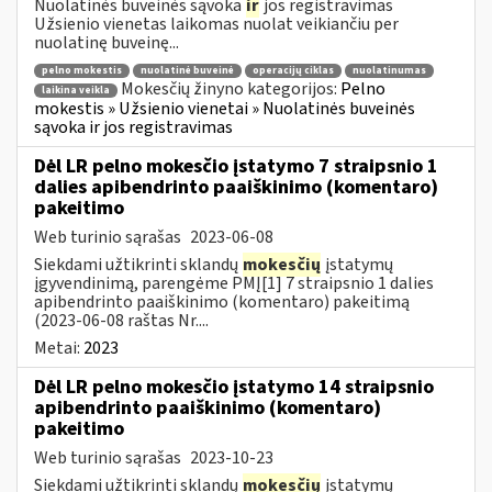
Nuolatinės buveinės sąvoka
ir
jos registravimas
Užsienio vienetas laikomas nuolat veikiančiu per
nuolatinę buveinę...
pelno mokestis
nuolatinė buveinė
operacijų ciklas
nuolatinumas
Mokesčių žinyno kategorijos:
Pelno
laikina veikla
mokestis » Užsienio vienetai » Nuolatinės buveinės
sąvoka ir jos registravimas
Dėl LR pelno mokesčio įstatymo 7 straipsnio 1
dalies apibendrinto paaiškinimo (komentaro)
pakeitimo
Web turinio sąrašas
2023-06-08
Siekdami užtikrinti sklandų
mokesčių
įstatymų
įgyvendinimą, parengėme PMĮ[1] 7 straipsnio 1 dalies
apibendrinto paaiškinimo (komentaro) pakeitimą
(2023-06-08 raštas Nr....
Metai:
2023
Dėl LR pelno mokesčio įstatymo 14 straipsnio
apibendrinto paaiškinimo (komentaro)
pakeitimo
Web turinio sąrašas
2023-10-23
Siekdami užtikrinti sklandų
mokesčių
įstatymų