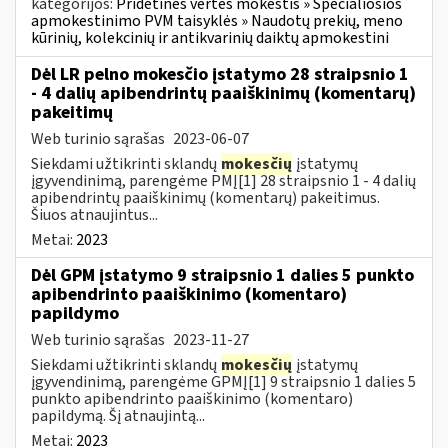
kategorijos:
Pridėtinės vertės mokestis » Specialiosios
apmokestinimo PVM taisyklės » Naudotų prekių, meno
kūrinių, kolekcinių ir antikvarinių daiktų apmokestini
Dėl LR pelno mokesčio įstatymo 28 straipsnio 1
- 4 dalių apibendrintų paaiškinimų (komentarų)
pakeitimų
Web turinio sąrašas
2023-06-07
Siekdami užtikrinti sklandų
mokesčių
įstatymų
įgyvendinimą, parengėme PMĮ[1] 28 straipsnio 1 - 4 dalių
apibendrintų paaiškinimų (komentarų) pakeitimus.
Šiuos atnaujintus...
Metai:
2023
Dėl GPM įstatymo 9 straipsnio 1 dalies 5 punkto
apibendrinto paaiškinimo (komentaro)
papildymo
Web turinio sąrašas
2023-11-27
Siekdami užtikrinti sklandų
mokesčių
įstatymų
įgyvendinimą, parengėme GPMĮ[1] 9 straipsnio 1 dalies 5
punkto apibendrinto paaiškinimo (komentaro)
papildymą. Šį atnaujintą...
Metai:
2023