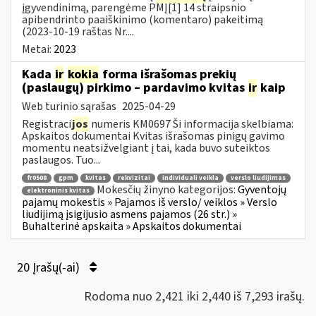
įgyvendinimą, parengėme PMĮ[1] 14 straipsnio
apibendrinto paaiškinimo (komentaro) pakeitimą
(2023-10-19 raštas Nr....
Metai:
2023
Kada
ir
kokia
forma išrašomas prekių
(paslaugų) pirkimo – pardavimo kvitas
ir
kaip
Web turinio sąrašas
2025-04-29
Registraci
jos
numeris KM0697 Ši informacija skelbiama:
Apskaitos dokumentai Kvitas išrašomas pinigų gavimo
momentu neatsižvelgiant į tai, kada buvo suteiktos
paslaugos. Tuo...
fr0508
gpm
kvitas
rekvizitai
individuali veikla
verslo liudijimas
Mokesčių žinyno kategorijos:
Gyventojų
elektroninis kvitas
pajamų mokestis » Pajamos iš verslo/ veiklos » Verslo
liudijimą įsigijusio asmens pajamos (26 str.) »
Buhalterinė apskaita » Apskaitos dokumentai
20 Įrašų(-ai)
Rodoma nuo 2,421 iki 2,440 iš 7,293 irašų.