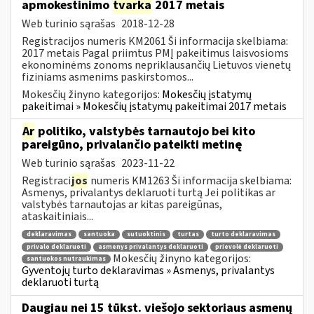
apmokestinimo
tvarka
2017 metais
Web turinio sąrašas
2018-12-28
Registracijos numeris KM2061 Ši informacija skelbiama:
2017 metais Pagal priimtus PMĮ pakeitimus laisvosioms
ekonominėms zonoms nepriklausančių Lietuvos vienetų
fiziniams asmenims paskirstomos...
Mokesčių žinyno kategorijos:
Mokesčių įstatymų
pakeitimai » Mokesčių įstatymų pakeitimai 2017 metais
Ar
politiko, valstybės tarnautojo bei kito
pareigūno, privalančio pateikti metinę
Web turinio sąrašas
2023-11-22
Registraci
jos
numeris KM1263 Ši informacija skelbiama:
Asmenys, privalantys deklaruoti turtą Jei politikas ar
valstybės tarnautojas ar kitas pareigūnas,
ataskaitiniais...
deklaravimas
santuoka
sutuoktinis
turtas
turto deklaravimas
privalo deklaruoti
asmenys privalantys deklaruoti
prievolė deklaruoti
Mokesčių žinyno kategorijos:
santuokos nutraukimas
Gyventojų turto deklaravimas » Asmenys, privalantys
deklaruoti turtą
Daugiau nei 15 tūkst. viešojo sektoriaus asmenų