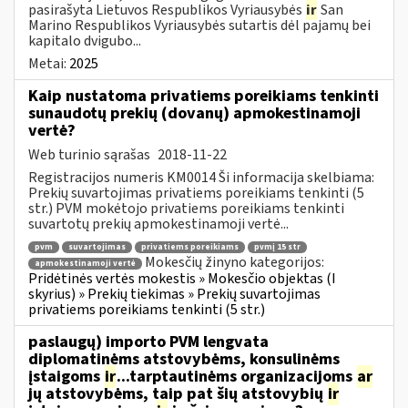
pasirašyta Lietuvos Respublikos Vyriausybės
ir
San
Marino Respublikos Vyriausybės sutartis dėl pajamų bei
kapitalo dvigubo...
Metai:
2025
Kaip nustatoma privatiems poreikiams tenkinti
sunaudotų prekių (dovanų) apmokestinamoji
vertė?
Web turinio sąrašas
2018-11-22
Registracijos numeris KM0014 Ši informacija skelbiama:
Prekių suvartojimas privatiems poreikiams tenkinti (5
str.) PVM mokėtojo privatiems poreikiams tenkinti
suvartotų prekių apmokestinamoji vertė...
pvm
suvartojimas
privatiems poreikiams
pvmį 15 str
Mokesčių žinyno kategorijos:
apmokestinamoji vertė
Pridėtinės vertės mokestis » Mokesčio objektas (I
skyrius) » Prekių tiekimas » Prekių suvartojimas
privatiems poreikiams tenkinti (5 str.)
paslaugų) importo PVM lengvata
diplomatinėms atstovybėms, konsulinėms
įstaigoms
ir
...tarptautinėms organizacijoms
ar
jų atstovybėms, taip pat šių atstovybių
ir