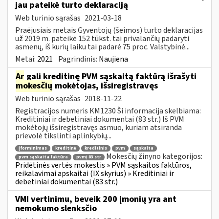
jau pateikė turto deklaraciją
Web turinio sąrašas
2021-03-18
Praėjusiais metais Gyventojų (šeimos) turto deklaracijas
už 2019 m. pateikė 152 tūkst. tai privalančių padaryti
asmenų, iš kurių laiku tai padarė 75 proc. Valstybinė...
Metai:
2021
Pagrindinis:
Naujiena
Ar
gali kreditinę PVM sąskaitą faktūrą išrašyti
mokesčių
mokėtojas, išsiregistravęs
Web turinio sąrašas
2018-11-22
Registracijos numeris KM1230 Ši informacija skelbiama:
Kreditiniai ir debetiniai dokumentai (83 str.) Iš PVM
mokėtojų išsiregistravęs asmuo, kuriam atsiranda
prievolė tikslinti aplinkybių...
įforminimas
kreditinė
kreditinis
pvm
sąskaita
Mokesčių žinyno kategorijos:
pvm sąskaita faktūra
pvmį 83 str
Pridėtinės vertės mokestis » PVM sąskaitos faktūros,
reikalavimai apskaitai (IX skyrius) » Kreditiniai ir
debetiniai dokumentai (83 str.)
VMI vertinimu, beveik 200 įmonių yra ant
nemokumo slenksčio