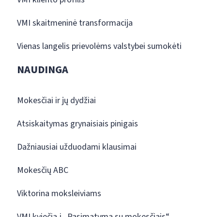
VMI skaitmeninė transformacija
Vienas langelis prievolėms valstybei sumokėti
NAUDINGA
Mokesčiai ir jų dydžiai
Atsiskaitymas grynaisiais pinigais
Dažniausiai užduodami klausimai
Mokesčių ABC
Viktorina moksleiviams
VMI kviečia į „Pasimatymą su mokesčiais“