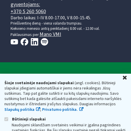
gyventojams:
+370 5 260 5060
Darbo laikas: I-IV 8.00-17.00, V 8.00-15.45.
Prieššventinę dieną - viena valanda trumpiau.
Kiekvieno mėnesio antrą penktadienį 8.00 val. - 12.00 val.
Mano VMI
Paklausimas per
Valstybinė mokesčių inspekcija prie Lietuvos
U
Respublikos finansų ministerijos
Šioje svetainėje naudojami slapukai
(angl. cookies). Būtinieji
slapukai įdiegiami automatiškai ir jiems nėra reikalingas Jūsų
Biudžetinė įstaiga. Juridinio asmens kodas — 188659752,
sutikimas. Taip pat galite sutikti ir su kitų slapukų naudojimu. Savo
adresas: Vasario 16-osios g. 14, 01107 Vilnius, Lietuva, el.paštas:
sutikimą bet kada galėsite atšaukti pakeisdami interneto naršyklės
vmi@vmi.lt
, E. pristatymo dėžutės adresas 188659752
nustatymus ir ištrindami įrašytus slapukus. Daugiau informacijos
Duomenys apie Valstybinę mokesčių inspekciją prie Lietuvos
Slapukų politika
;
Privatumo politika.
Respublikos finansų ministerijos kaupiami ir saugomi Juridinių
asmenų registre
Būtinieji slapukai
Naudojami sklandžiam svetainės veikimui ir įgalina pagrindines
svetainės funkcijas. Be šių slapukų svetainė negali tinkamai veikti.