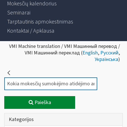
Mokesčių kalendorius
Seminarai
Tarptautinis apmokestinimas
Kontaktai / Apklausa
VMI Machine translation / VMI Машинный перевод /
VMI Машинний переклад (
English
,
Русский
,
Українська
)
Paieška
Kategorijos