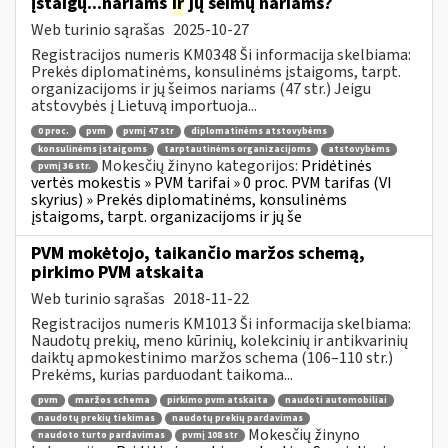
įstaigų...nariams
ir
jų šeimų nariams?
Web turinio sąrašas
2025-10-27
Registracijos numeris KM0348 Ši informacija skelbiama:
Prekės diplomatinėms, konsulinėms įstaigoms, tarpt.
organizacijoms ir jų šeimos nariams (47 str.) Jeigu
atstovybės į Lietuvą importuoja...
0 proc.
pvm
pvmį 47 str
diplomatinėms atstovybėms
konsulinėms įstaigoms
tarptautinėms organizacijoms
atstovybėms
Mokesčių žinyno kategorijos:
Pridėtinės
pvmį 36 str.
vertės mokestis » PVM tarifai » 0 proc. PVM tarifas (VI
skyrius) » Prekės diplomatinėms, konsulinėms
įstaigoms, tarpt. organizacijoms ir jų še
PVM mokėtojo, taikančio maržos schemą,
pirkimo PVM atskaita
Web turinio sąrašas
2018-11-22
Registracijos numeris KM1013 Ši informacija skelbiama:
Naudotų prekių, meno kūrinių, kolekcinių ir antikvarinių
daiktų apmokestinimo maržos schema (106–110 str.)
Prekėms, kurias parduodant taikoma...
pvm
maržos schema
pirkimo pvm atskaita
naudoti automobiliai
naudotų prekių tiekimas
naudotų prekių pardavimas
Mokesčių žinyno
naudoto turto pardavimas
pvmį 108 str