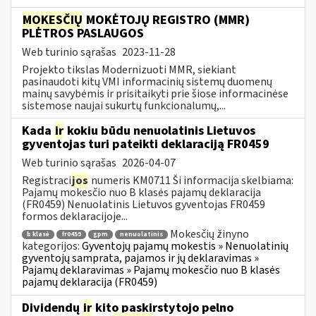
MOKESČIŲ
MOKĖTOJŲ REGISTRO (MMR)
PLĖTROS PASLAUGOS
Web turinio sąrašas
2023-11-28
Projekto tikslas Modernizuoti MMR, siekiant
pasinaudoti kitų VMI informacinių sistemų duomenų
mainų savybėmis ir prisitaikyti prie šiose informacinėse
sistemose naujai sukurtų funkcionalumų,...
Kada
ir
kokiu būdu nenuolatinis Lietuvos
gyventojas turi pateikti deklaraciją FR0459
Web turinio sąrašas
2026-04-07
Registraci
jos
numeris KM0711 Ši informacija skelbiama:
Pajamų mokesčio nuo B klasės pajamų deklaracija
(FR0459) Nenuolatinis Lietuvos gyventojas FR0459
formos deklaracijoje...
Mokesčių žinyno
b klasė
fr0459
gpm
nenuolatinis
kategorijos:
Gyventojų pajamų mokestis » Nenuolatinių
gyventojų samprata, pajamos ir jų deklaravimas »
Pajamų deklaravimas » Pajamų mokesčio nuo B klasės
pajamų deklaracija (FR0459)
Dividendų
ir
kito paskirstytojo pelno