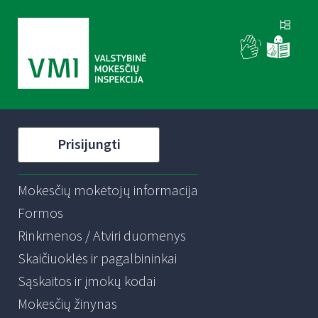
Prisijungti
Mokesčių mokėtojų informacija
Formos
Rinkmenos / Atviri duomenys
Skaičiuoklės ir pagalbininkai
Sąskaitos ir įmokų kodai
Mokesčių žinynas