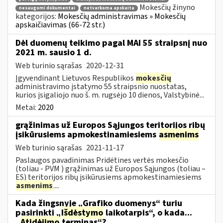
Mokesčių žinyno
nesaugomi dokumentai
netvarkoma apskaita
kategorijos:
Mokesčių administravimas » Mokesčių
apskaičiavimas (66-72 str.)
Dėl duomenų teikimo pagal MAI 55 straipsnį nuo
2021 m. sausio 1 d.
Web turinio sąrašas
2020-12-31
Įgyvendinant Lietuvos Respublikos
mokesčių
administravimo įstatymo 55 straipsnio nuostatas,
kurios įsigaliojo nuo š. m. rugsėjo 10 dienos, Valstybinė...
Metai:
2020
grąžinimas už Europos Sąjungos teritorijos ribų
įsikūrusiems apmokestinamiesiems
asmenims
Web turinio sąrašas
2021-11-17
Paslaugos pavadinimas Pridėtines vertės mokesčio
(toliau - PVM ) grąžinimas už Europos Sąjungos (toliau –
ES) teritorijos ribų įsikūrusiems apmokestinamiesiems
asmenims
....
Kada žingsnyje „Grafiko duomenys“ turiu
pasirinkti „
Išdėstymo
laikotarpis“, o kada...
„
Atidėjimo
terminas“?