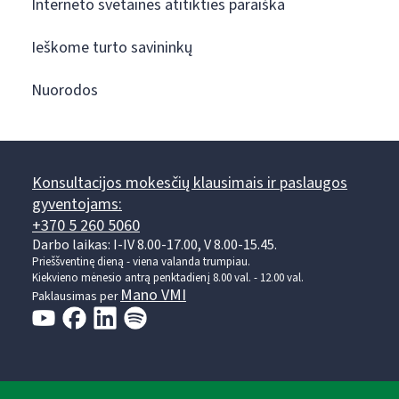
Interneto svetainės atitikties paraiška
Ieškome turto savininkų
Nuorodos
Konsultacijos mokesčių klausimais ir paslaugos
gyventojams:
+370 5 260 5060
Darbo laikas: I-IV 8.00-17.00, V 8.00-15.45.
Prieššventinę dieną - viena valanda trumpiau.
Kiekvieno mėnesio antrą penktadienį 8.00 val. - 12.00 val.
Mano VMI
Paklausimas per