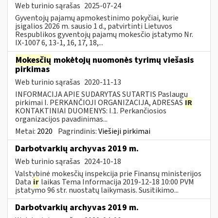
Web turinio sąrašas
2025-07-24
Gyventojų pajamų apmokestinimo pokyčiai, kurie
įsigalios 2026 m. sausio 1 d., patvirtinti Lietuvos
Respublikos gyventojų pajamų mokesčio įstatymo Nr.
IX-1007 6, 13-1, 16, 17, 18,...
Mokesčių
mokėtojų nuomonės tyrimų viešasis
pirkimas
Web turinio sąrašas
2020-11-13
INFORMACIJA APIE SUDARYTAS SUTARTIS Paslaugų
pirkimai I. PERKANČIOJI ORGANIZACIJA, ADRESAS
IR
KONTAKTINIAI DUOMENYS: I.1. Perkančiosios
organizacijos pavadinimas...
Metai:
2020
Pagrindinis:
Viešieji pirkimai
Darbotvarkių archyvas 2019 m.
Web turinio sąrašas
2024-10-18
Valstybinė mokesčių inspekcija prie Finansų ministerijos
Data
ir
laikas Tema Informacija 2019-12-18 10:00 PVM
įstatymo 96 str. nuostatų laikymasis. Susitikimo...
Darbotvarkių archyvas 2019 m.