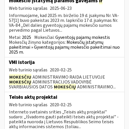
mokesčio įstatymą paramos gavėjams
ir
Web turinio sąrašas
2025-06-23
Informuojame, kad 2025 m. birželio 19 d. įsakymu Nr. VA-
57[1] buvo pakeistas 2023 m. lapkričio 17 d. įsakymas Nr.
VA-84 „Dėl dalies gyventojų pajamų mokesčio sumos
pervedimo pagal Lietuvos...
Metai:
2025
Mokesčiai:
Gyventojų pajamų mokestis
Mokesčių žinyno kategorijos:
Mokesčių įstatymų
pakeitimai » Gyventojų pajamų mokesčio pakeitimai nuo
2025 m.
VMI istorija
Web turinio sąrašas
2020-02-25
MOKESČIŲ
ADMINISTRAVIMO RAIDA LIETUVOJE
MOKESČIŲ
ADMINISTRACIJOS VADOVYBĖ
SVARBIAUSIOS DATOS
MOKESČIŲ
ADMINISTRAVIMO...
Teisės aktų projektai
Web turinio sąrašas
2020-02-25
Interneto svetainės srities „Teisės aktų projektai"
sudaro: „Išvadoms gauti pateikti teisės aktų projektai" -
pateikta nuoroda į Lietuvos Respublikos Seimo teisės
aktų informacinės sistemos (toliau...