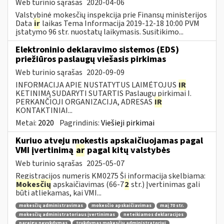
Web turinio sąrašas
2020-04-06
Valstybinė mokesčių inspekcija prie Finansų ministerijos
Data
ir
laikas Tema Informacija 2019-12-18 10:00 PVM
įstatymo 96 str. nuostatų laikymasis. Susitikimo...
Elektroninio deklaravimo sistemos (EDS)
priežiūros paslaugų viešasis pirkimas
Web turinio sąrašas
2020-09-09
INFORMACIJA APIE NUSTATYTUS LAIMĖTOJUS
IR
KETINIMĄ SUDARYTI SUTARTIS Paslaugų pirkimai I.
PERKANČIOJI ORGANIZACIJA, ADRESAS
IR
KONTAKTINIAI...
Metai:
2020
Pagrindinis:
Viešieji pirkimai
Kuriuo atveju mokestis apskaičiuojamas pagal
VMI įvertinimą
ar
pagal kitų valstybės
Web turinio sąrašas
2025-05-07
Registracijos numeris KM0275 Ši informacija skelbiama:
Mokesčių
apskaičiavimas (66-7
2
str.) Įvertinimas gali
būti atliekamas, kai VMI...
mokesčių administravimas
mokesčio apskaičiavimas
maį 70 str.
mokesčių administratoriaus įvertinimas
neteikiamos deklaracijos
pareigų nevykdymas
trukdymas mokesčių administratoriui