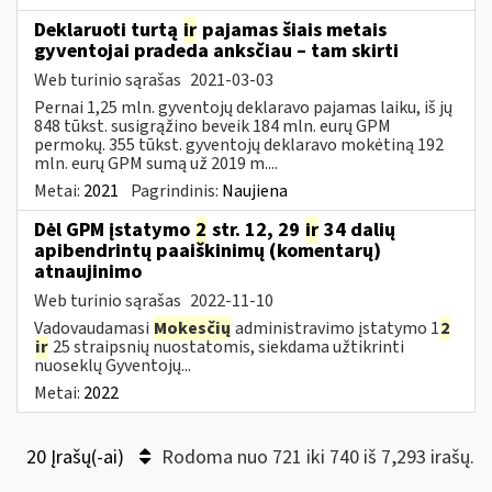
Deklaruoti turtą
ir
pajamas šiais metais
gyventojai pradeda anksčiau – tam skirti
Web turinio sąrašas
2021-03-03
Pernai 1,25 mln. gyventojų deklaravo pajamas laiku, iš jų
848 tūkst. susigrąžino beveik 184 mln. eurų GPM
permokų. 355 tūkst. gyventojų deklaravo mokėtiną 192
mln. eurų GPM sumą už 2019 m....
Metai:
2021
Pagrindinis:
Naujiena
Dėl GPM įstatymo
2
str. 12, 29
ir
34 dalių
apibendrintų paaiškinimų (komentarų)
atnaujinimo
Web turinio sąrašas
2022-11-10
Vadovaudamasi
Mokesčių
administravimo įstatymo 1
2
ir
25 straipsnių nuostatomis, siekdama užtikrinti
nuoseklų Gyventojų...
Metai:
2022
20 Įrašų(-ai)
Rodoma nuo 721 iki 740 iš 7,293 irašų.