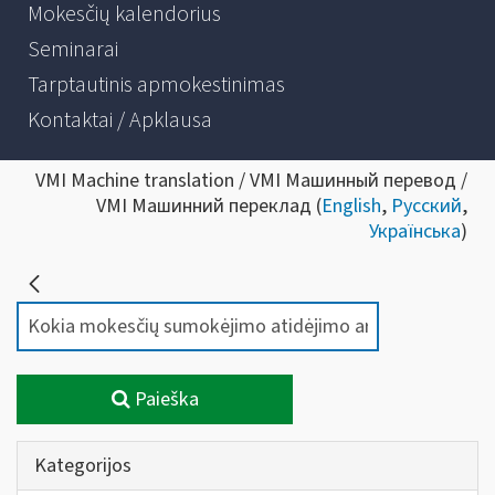
Mokesčių kalendorius
Seminarai
Tarptautinis apmokestinimas
Kontaktai / Apklausa
VMI Machine translation / VMI Машинный перевод /
VMI Машинний переклад (
English
,
Русский
,
Українська
)
Paieška
Kategorijos