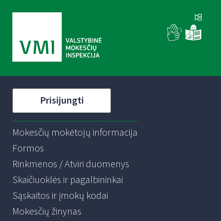
Prisijungti
Mokesčių mokėtojų informacija
Formos
Rinkmenos / Atviri duomenys
Skaičiuoklės ir pagalbininkai
Sąskaitos ir įmokų kodai
Mokesčių žinynas