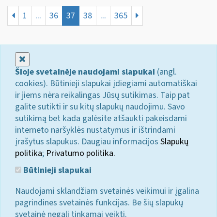
1
...
36
37
38
...
365
Uždaryti
Šioje svetainėje naudojami slapukai
(angl.
cookies). Būtinieji slapukai įdiegiami automatiškai
ir jiems nėra reikalingas Jūsų sutikimas. Taip pat
galite sutikti ir su kitų slapukų naudojimu. Savo
sutikimą bet kada galėsite atšaukti pakeisdami
interneto naršyklės nustatymus ir ištrindami
įrašytus slapukus. Daugiau informacijos
Slapukų
politika
;
Privatumo politika.
Būtinieji slapukai
Naudojami sklandžiam svetainės veikimui ir įgalina
pagrindines svetainės funkcijas. Be šių slapukų
svetainė negali tinkamai veikti.