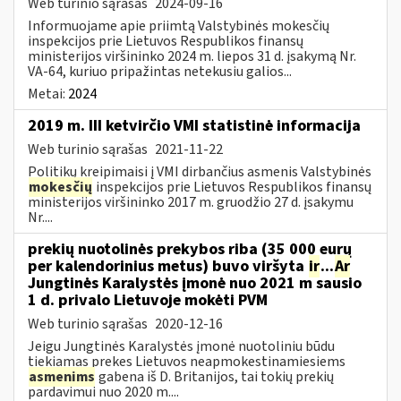
Web turinio sąrašas
2024-09-16
Informuojame apie priimtą Valstybinės mokesčių
inspekcijos prie Lietuvos Respublikos finansų
ministerijos viršininko 2024 m. liepos 31 d. įsakymą Nr.
VA-64, kuriuo pripažintas netekusiu galios...
Metai:
2024
2019 m. III ketvirčio VMI statistinė informacija
Web turinio sąrašas
2021-11-22
Politikų kreipimaisi į VMI dirbančius asmenis Valstybinės
mokesčių
inspekcijos prie Lietuvos Respublikos finansų
ministerijos viršininko 2017 m. gruodžio 27 d. įsakymu
Nr....
prekių nuotolinės prekybos riba (35 000 eurų
per kalendorinius metus) buvo viršyta
ir
...
Ar
Jungtinės Karalystės įmonė nuo 2021 m sausio
1 d. privalo Lietuvoje mokėti PVM
Web turinio sąrašas
2020-12-16
Jeigu Jungtinės Karalystės įmonė nuotoliniu būdu
tiekiamas prekes Lietuvos neapmokestinamiesiems
asmenims
gabena iš D. Britanijos, tai tokių prekių
pardavimui nuo 2020 m....