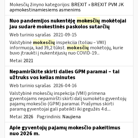
Mokesčių žinyno kategorijos:
BREXIT » BREXIT PVM JK
apmokestinamiesiems asmenims
Nuo pandemijos nukentėję
mokesčių
mokėtojai
jau sudarė mokestinės paskolos sutarčių
Web turinio sąrašas
2021-09-15
Valstybinė
mokesčių
inspekcija (toliau – VMI)
informuoja, kad 39,2 tūkst.
mokesčių
mokėtojų, kurie
buvo įtraukti į nukentėjusių nuo COVID-19...
Metai:
2021
Nepamirškite skirti dalies GPM paramai – tai
užtruks vos kelias minutes
Web turinio sąrašas
2026-04-16
Valstybinė mokesčių inspekcija (VMI) primena
gyventojams nepamiršti skirti dalį sumokėto gyventojų
pajamų mokesčio (GPM) paramai. Prašymus skirti
paramą gyventojai gali pateikti iki gegužės 4 d....
Metai:
2026
Pagrindinis:
Naujiena
Apie gyventojų pajamų mokesčio pakeitimus
nuo 2026 m.