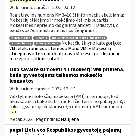
Web turinio sąrašas
2025-03-12
Registracijos numeris KM3410 Ši informacija skelbiama:
Mokesčių atidėjimo ir mokėjimo dalimis sutartis
Mokestines nepriemokas galima atidėti ir išdėstyti, o
baudas už Administracinius nusižengimus...
nepriemokos
sutartis
mokestinės nepriemokos išdėstymas
Mokesčių žinyno kategorijos:
atidėti baudą
išdėstyti baudą
VMI elektroninės sistemos » Mano VMI » Mokesčių
atidėjimas ir termino keitimas » Mokesčių atidėjimo ir
mokėjimo dalimis sutartis
Liko savaitė sumokėti NT mokestį: VMI primena,
kada gyventojams taikomos mokesčio
lengvatos
Web turinio sąrašas
2022-12-07
Valstybinė mokesčių inspekcija (VMI) informuoja, kad
likus savaitei laiko iki NT mokesčio termino pabaigos 8,9
tūkst. gyventojų deklaravo 3,6 mln. eurų. VMI duomenims
d
ar
...
Metai:
2022
Pagrindinis:
Naujiena
pagal Lietuvos Respublikos gyventojų pajamų