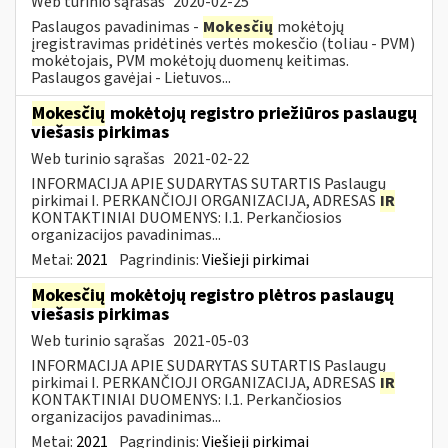
Web turinio sąrašas
2020-02-25
Paslaugos pavadinimas -
Mokesčių
mokėtojų
įregistravimas pridėtinės vertės mokesčio (toliau - PVM)
mokėtojais, PVM mokėtojų duomenų keitimas.
Paslaugos gavėjai - Lietuvos...
Mokesčių
mokėtojų registro priežiūros paslaugų
viešasis pirkimas
Web turinio sąrašas
2021-02-22
INFORMACIJA APIE SUDARYTAS SUTARTIS Paslaugų
pirkimai I. PERKANČIOJI ORGANIZACIJA, ADRESAS
IR
KONTAKTINIAI DUOMENYS: I.1. Perkančiosios
organizacijos pavadinimas...
Metai:
2021
Pagrindinis:
Viešieji pirkimai
Mokesčių
mokėtojų registro plėtros paslaugų
viešasis pirkimas
Web turinio sąrašas
2021-05-03
INFORMACIJA APIE SUDARYTAS SUTARTIS Paslaugų
pirkimai I. PERKANČIOJI ORGANIZACIJA, ADRESAS
IR
KONTAKTINIAI DUOMENYS: I.1. Perkančiosios
organizacijos pavadinimas...
Metai:
2021
Pagrindinis:
Viešieji pirkimai