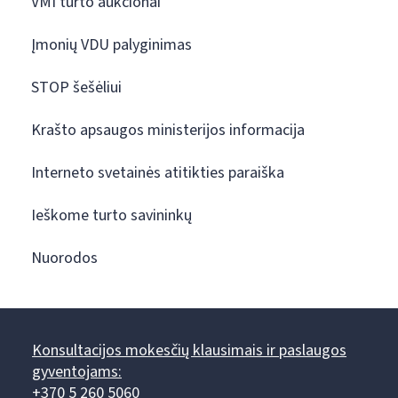
VMI turto aukcionai
Įmonių VDU palyginimas
STOP šešėliui
Krašto apsaugos ministerijos informacija
Interneto svetainės atitikties paraiška
Ieškome turto savininkų
Nuorodos
Konsultacijos mokesčių klausimais ir paslaugos
gyventojams:
+370 5 260 5060