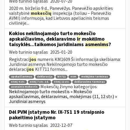
Web turinio sąrašas
2020-07-20
2020 m. birželio 9 d., Panevėžys. Panevėžio apskrities
valstybinė
mokesčių
inspekcija (toliau – Panevėžio
AVMI) informuoja, kad Lietuvos apeliacinis teismas
civilinėje...
Kokios nekilnojamojo turto mokesčio
apskaičiavimo, deklaravimo
ir
mokėjimo
taisyklės...taikomos juridiniams
asmenims
?
Web turinio sąrašas
2025-01-20
Registraci
jos
numeris KM1609 Ši informacija skelbiama:
Juridiniai asmenys Nekilnojamojo turto mokesčio
deklaraci
jos
KIT711 formos...
apskaičiavimas
deklaracija
kit711
ntm
mokėjimo terminas
ntmį 4 str.
ntmį 7 str. 2 d.
ntmį 12 str.
deklaravimo terminas
Mokesčių žinyno kategorijos:
avansinis mokestis
Nekilnojamojo turto mokestis » Mokesčio
apskaičiavimas, deklaravimas, mokėjimas (11, 12 str.) »
Juridiniai asmenys
Dėl PVM įstatymo Nr. IX-751 19 straipsnio
pakeitimo įstatymo
Web turinio sąrašas
2022-12-07