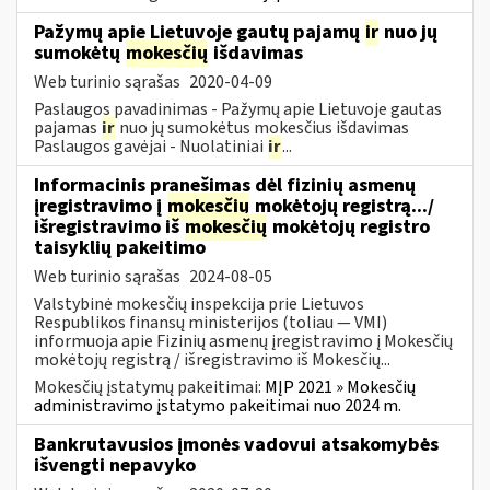
Pažymų apie Lietuvoje gautų pajamų
ir
nuo jų
sumokėtų
mokesčių
išdavimas
Web turinio sąrašas
2020-04-09
Paslaugos pavadinimas - Pažymų apie Lietuvoje gautas
pajamas
ir
nuo jų sumokėtus mokesčius išdavimas
Paslaugos gavėjai - Nuolatiniai
ir
...
Informacinis pranešimas dėl fizinių asmenų
įregistravimo į
mokesčių
mokėtojų registrą.../
išregistravimo iš
mokesčių
mokėtojų registro
taisyklių pakeitimo
Web turinio sąrašas
2024-08-05
Valstybinė mokesčių inspekcija prie Lietuvos
Respublikos finansų ministerijos (toliau — VMI)
informuoja apie Fizinių asmenų įregistravimo į Mokesčių
mokėtojų registrą / išregistravimo iš Mokesčių...
Mokesčių įstatymų pakeitimai:
MĮP 2021 » Mokesčių
administravimo įstatymo pakeitimai nuo 2024 m.
Bankrutavusios įmonės vadovui atsakomybės
išvengti nepavyko