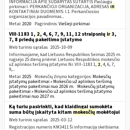
INFORMACIJA APIE SUDARYTAS SUTARTIS Paslaugų
pirkimai I. PERKANČIOJI ORGANIZACIJA, ADRESAS
IR
KONTAKTINIAI DUOMENYS: I.1. Perkančiosios
organizacijos pavadinimas...
Metai:
2020
Pagrindinis:
Viešieji pirkimai
VIII-1183 1,
2
, 4, 6, 7, 9, 11, 12 straipsnių
ir
3,
7, 8 priedų pakeitimo įstatymo
Web turinio sąrašas
2025-10-09
Informuojame, kad Lietuvos Respublikos Seimas 2025 m.
rugsėjo 25 dieną priėmė: Lietuvos Respublikos mokesčio
už aplinkos teršimą įstatymo Nr. VIII-1183 1,
2
, 4, 6, 7,
9,...
Metai:
2025
Mokesčių žinyno kategorijos:
Mokesčių
įstatymų pakeitimai » Mokesčio už aplinkos teršimą
įstatymo pakeitimai nuo 2026 m.
Mokesčių įstatymų
pakeitimai » Mokesčio už aplinkos teršimą įstatymo
pakeitimai nuo 2027 m.
Ką turiu pasirinkti, kad klaidingai sumokėta
suma būtų įskaityta kitam
mokesčių
mokėtojui
Web turinio sąrašas
2025-03-12
Registracijos numeris KM3411 Ši informacija skelbiama: