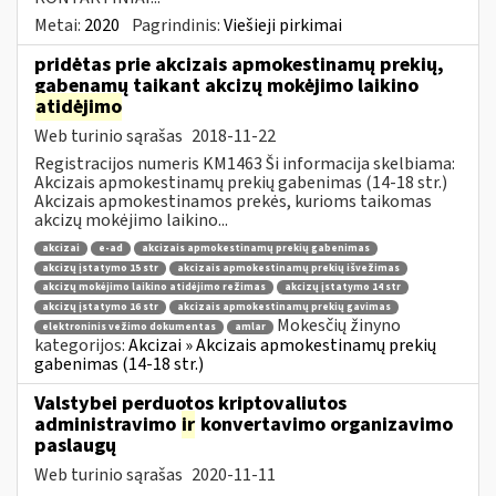
Metai:
2020
Pagrindinis:
Viešieji pirkimai
pridėtas prie akcizais apmokestinamų prekių,
gabenamų taikant akcizų mokėjimo laikino
atidėjimo
Web turinio sąrašas
2018-11-22
Registracijos numeris KM1463 Ši informacija skelbiama:
Akcizais apmokestinamų prekių gabenimas (14-18 str.)
Akcizais apmokestinamos prekės, kurioms taikomas
akcizų mokėjimo laikino...
akcizai
e-ad
akcizais apmokestinamų prekių gabenimas
akcizų įstatymo 15 str
akcizais apmokestinamų prekių išvežimas
akcizų mokėjimo laikino atidėjimo režimas
akcizų įstatymo 14 str
akcizų įstatymo 16 str
akcizais apmokestinamų prekių gavimas
Mokesčių žinyno
elektroninis vežimo dokumentas
amlar
kategorijos:
Akcizai » Akcizais apmokestinamų prekių
gabenimas (14-18 str.)
Valstybei perduotos kriptovaliutos
administravimo
ir
konvertavimo organizavimo
paslaugų
Web turinio sąrašas
2020-11-11