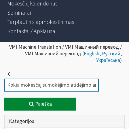
Mokesčių kalendorius
Seminarai
Tarptautinis apmokestinimas
Kontaktai / Apklausa
VMI Machine translation / VMI Машинный перевод /
VMI Машинний переклад (
English
,
Русский
,
Українська
)
Paieška
Kategorijos