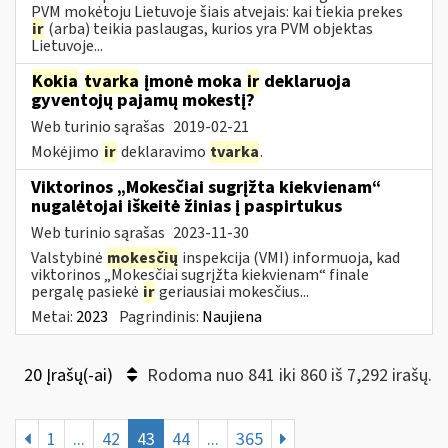
PVM mokėtoju Lietuvoje šiais atvejais: kai tiekia prekes
ir
(arba) teikia paslaugas, kurios yra PVM objektas
Lietuvoje...
Kokia
tvarka
įmonė moka
ir
deklaruoja
gyventojų pajamų mokestį?
Web turinio sąrašas
2019-02-21
Mokėjimo
ir
deklaravimo
tvarka
.
Viktorinos „Mokesčiai sugrįžta kiekvienam“
nugalėtojai iškeitė žinias į paspirtukus
Web turinio sąrašas
2023-11-30
Valstybinė
mokesčių
inspekcija (VMI) informuoja, kad
viktorinos „Mokesčiai sugrįžta kiekvienam“ finale
pergalę pasiekė
ir
geriausiai mokesčius...
Metai:
2023
Pagrindinis:
Naujiena
20 Įrašų(-ai)
Rodoma nuo 841 iki 860 iš 7,292 irašų.
1
...
42
43
44
...
365