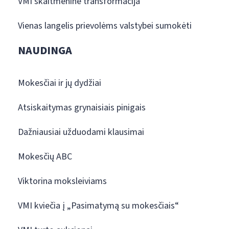
VMI skaitmeninė transformacija
Vienas langelis prievolėms valstybei sumokėti
NAUDINGA
Mokesčiai ir jų dydžiai
Atsiskaitymas grynaisiais pinigais
Dažniausiai užduodami klausimai
Mokesčių ABC
Viktorina moksleiviams
VMI kviečia į „Pasimatymą su mokesčiais“