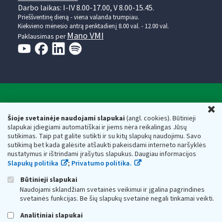
Darbo laikas: I-IV 8.00-17.00, V 8.00-15.45.
Prieššventinę dieną - viena valanda trumpiau.
Kiekvieno mėnesio antrą penktadienį 8.00 val. - 12.00 val.
Mano VMI
Paklausimas per
Valstybinė mokesčių inspekcija prie Lietuvos
U
Respublikos finansų ministerijos
Šioje svetainėje naudojami slapukai
(angl. cookies). Būtinieji
slapukai įdiegiami automatiškai ir jiems nėra reikalingas Jūsų
Biudžetinė įstaiga. Juridinio asmens kodas — 188659752,
sutikimas. Taip pat galite sutikti ir su kitų slapukų naudojimu. Savo
adresas: Vasario 16-osios g. 14, 01107 Vilnius, Lietuva, el.paštas:
sutikimą bet kada galėsite atšaukti pakeisdami interneto naršyklės
vmi@vmi.lt
, E. pristatymo dėžutės adresas 188659752
nustatymus ir ištrindami įrašytus slapukus. Daugiau informacijos
Duomenys apie Valstybinę mokesčių inspekciją prie Lietuvos
Slapukų politika
;
Privatumo politika.
Respublikos finansų ministerijos kaupiami ir saugomi Juridinių
asmenų registre
Būtinieji slapukai
Naudojami sklandžiam svetainės veikimui ir įgalina pagrindines
svetainės funkcijas. Be šių slapukų svetainė negali tinkamai veikti.
Analitiniai slapukai