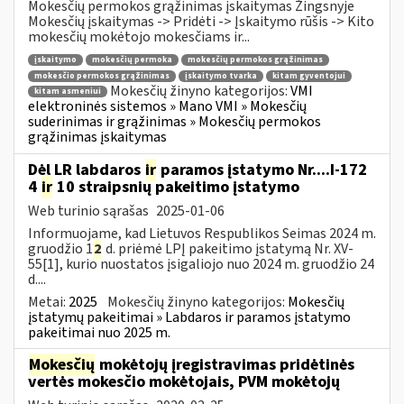
Mokesčių permokos grąžinimas įskaitymas Žingsnyje
Mokesčių įskaitymas -> Pridėti -> Įskaitymo rūšis -> Kito
mokesčių mokėtojo mokesčiams ir...
įskaitymo
mokesčių permoka
mokesčių permokos grąžinimas
mokesčio permokos grąžinimas
įskaitymo tvarka
kitam gyventojui
Mokesčių žinyno kategorijos:
VMI
kitam asmeniui
elektroninės sistemos » Mano VMI » Mokesčių
suderinimas ir grąžinimas » Mokesčių permokos
grąžinimas įskaitymas
Dėl LR labdaros
ir
paramos įstatymo Nr....I-172
4
ir
10 straipsnių pakeitimo įstatymo
Web turinio sąrašas
2025-01-06
Informuojame, kad Lietuvos Respublikos Seimas 2024 m.
gruodžio 1
2
d. priėmė LPĮ pakeitimo įstatymą Nr. XV-
55[1], kurio nuostatos įsigaliojo nuo 2024 m. gruodžio 24
d....
Metai:
2025
Mokesčių žinyno kategorijos:
Mokesčių
įstatymų pakeitimai » Labdaros ir paramos įstatymo
pakeitimai nuo 2025 m.
Mokesčių
mokėtojų įregistravimas pridėtinės
vertės mokesčio mokėtojais, PVM mokėtojų