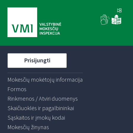
Prisijungti
Mokesčių mokėtojų informacija
Formos
Rinkmenos / Atviri duomenys
Skaičiuoklės ir pagalbininkai
Sąskaitos ir įmokų kodai
Mokesčių žinynas