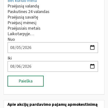
Bet kuriuo metu
Praėjusią valandą
Paskutines 24 valandas
Praėjusią savaitę
Praėjusį mėnesį
Praėjusiais metais
Laikotarpyje…
Nuo
Iki
Paieška
Apie akcijų pardavimo pajamų apmokestinimą