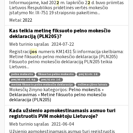
Informuojame, kad 202
2
m. lapkričio 2
2
d. buvo priimtas
Lietuvos Respublikos pridėtinės vertės mokesčio
įstatymo Nr. IX-751 19 straipsnio pakeitimo...
Metai:
2022
Kas teikia metinę fiksuoto pelno mokesčio
deklaraciją (PLN205)?
Web turinio sąrašas
2024-07-22
Registraci
jos
numeris KM1431 Ši informacija skelbiama:
Metinė fiksuoto pelno mokesčio deklaracija (PLN205)
Fiksuoto pelno mokesčio deklaraciją PLN205 teikia
Lietuvos...
pelno mokestis
fiksuotas pelno mokestis
pmį 51 str. 2 d.
pmį 50 str. 1 d. 6 p.
pmį 51 str. 1 d.
metinė fiksuoto pelno mokesčio deklaracija
vežimas jūros laivais
Mokesčių žinyno kategorijos:
Pelno mokestis »
Deklaravimas » Metinė fiksuoto pelno mokesčio
deklaracija (PLN205)
Kada užsienio apmokestinamasis asmuo turi
registruotis PVM mokėtoju Lietuvoje?
Web turinio sąrašas
2021-06-04
Užsienio apmokestinamasis asmuo turi registruotis