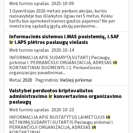
Web turinio sąrašas
2025-10-09
1.Gyventojas 2026 metais parduos akcijas, kurios
nuosavybėje bus išlaikytos ilgiau nei 5 metus. Kokiu
tarifu bus apmokestinamos gautos pajamos? Ne per
investicinę sąskaitą įgytų akcijų pardavimo...
Informacinės sistemos i.MAS posistemių, i.SAF
ir
i.APS plėtros paslaugų viešasis
Web turinio sąrašas
2020-10-14
INFORMACIJA APIE SUDARYTĄ SUTARTĮ Paslaugų
pirkimai I. PERKANČIOJI ORGANIZACIJA, ADRESAS
IR
KONTAKTINIAI DUOMENYS: I.1. Perkančiosios
organizacijos pavadinimas...
Metai:
2020
Pagrindinis:
Viešieji pirkimai
Valstybei perduotos kriptovaliutos
administravimo
ir
konvertavimo organizavimo
paslaugų
Web turinio sąrašas
2020-10-23
INFORMACIJA APIE NUSTATYTUS LAIMĖTOJUS
IR
KETINIMĄ SUDARYTI SUTARTIS Paslaugų pirkimai I.
PERKANČIOJI ORGANIZACIJA, ADRESAS
IR
KONTAKTINIAI...