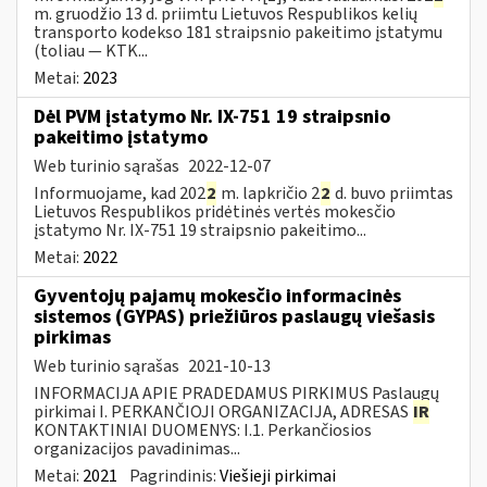
m. gruodžio 13 d. priimtu Lietuvos Respublikos kelių
transporto kodekso 181 straipsnio pakeitimo įstatymu
(toliau — KTK...
Metai:
2023
Dėl PVM įstatymo Nr. IX-751 19 straipsnio
pakeitimo įstatymo
Web turinio sąrašas
2022-12-07
Informuojame, kad 202
2
m. lapkričio 2
2
d. buvo priimtas
Lietuvos Respublikos pridėtinės vertės mokesčio
įstatymo Nr. IX-751 19 straipsnio pakeitimo...
Metai:
2022
Gyventojų pajamų mokesčio informacinės
sistemos (GYPAS) priežiūros paslaugų viešasis
pirkimas
Web turinio sąrašas
2021-10-13
INFORMACIJA APIE PRADEDAMUS PIRKIMUS Paslaugų
pirkimai I. PERKANČIOJI ORGANIZACIJA, ADRESAS
IR
KONTAKTINIAI DUOMENYS: I.1. Perkančiosios
organizacijos pavadinimas...
Metai:
2021
Pagrindinis:
Viešieji pirkimai