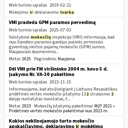
Web turinio sąrašas
2019-02-21
Mokėjimo
ir
deklaravimo
tvarka
.
VMI pradeda GPM paramos pervedimą
Web turinio sąrašas
2025-07-03
Valstybinė
mokesčių
inspekcija (VMI) informuoja, kad
nuo šiandien paramos gavėjus pasieks pirmosios
gyventojų skirtos pajamų mokesčio (GPM) sumos.
Naujausiais duomenimis...
Metai:
2025
Pagrindinis:
Naujiena
Dėl VMI prie FM viršininko 2004 m. kovo 5 d.
įsakymo Nr. VA-30 pakeitimo
Web turinio sąrašas
2023-11-15
Informuojame, kad atsižvelgiant į Lietuvos Respublikos
pridėtinės vertės mokesčio įstatymo 13
2
straipsnio
2
dalyje nustatytas nuostatas, t....
Metai:
2023
Mokesčių įstatymų pakeitimai:
MĮP 2021 »
Pridetinės vertės mokesčio pakeitimai nuo 2023 m.
Kokios nekilnojamojo turto mokesčio
apskaičiavimo, deklaravimo
ir
mokėjimo