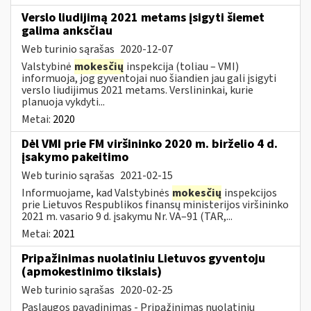
Verslo liudijimą 2021 metams įsigyti šiemet
galima anksčiau
Web turinio sąrašas
2020-12-07
Valstybinė
mokesčių
inspekcija (toliau – VMI)
informuoja, jog gyventojai nuo šiandien jau gali įsigyti
verslo liudijimus 2021 metams. Verslininkai, kurie
planuoja vykdyti...
Metai:
2020
Dėl VMI prie FM viršininko 2020 m. birželio 4 d.
įsakymo pakeitimo
Web turinio sąrašas
2021-02-15
Informuojame, kad Valstybinės
mokesčių
inspekcijos
prie Lietuvos Respublikos finansų ministerijos viršininko
2021 m. vasario 9 d. įsakymu Nr. VA–91 (TAR,...
Metai:
2021
Pripažinimas nuolatiniu Lietuvos gyventoju
(apmokestinimo tikslais)
Web turinio sąrašas
2020-02-25
Paslaugos pavadinimas - Pripažinimas nuolatiniu