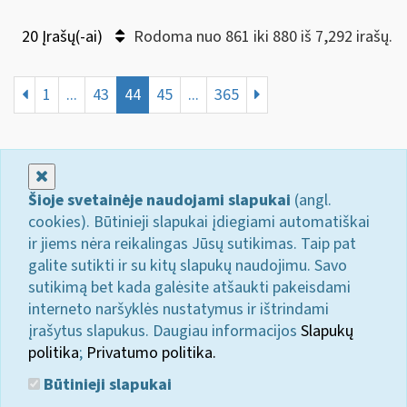
20 Įrašų(-ai)
Rodoma nuo 861 iki 880 iš 7,292 irašų.
1
...
43
44
45
...
365
Uždaryti
Šioje svetainėje naudojami slapukai
(angl.
cookies). Būtinieji slapukai įdiegiami automatiškai
ir jiems nėra reikalingas Jūsų sutikimas. Taip pat
galite sutikti ir su kitų slapukų naudojimu. Savo
sutikimą bet kada galėsite atšaukti pakeisdami
interneto naršyklės nustatymus ir ištrindami
įrašytus slapukus. Daugiau informacijos
Slapukų
politika
;
Privatumo politika.
Būtinieji slapukai