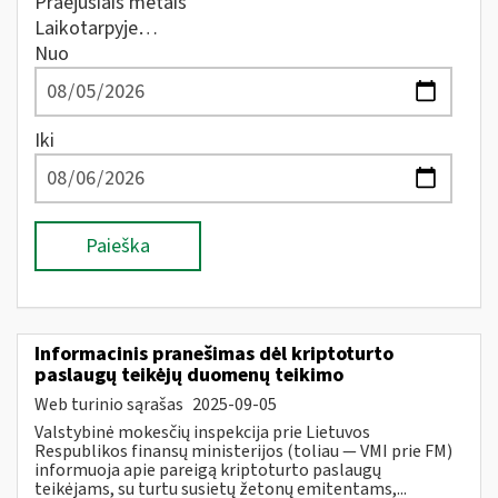
Praėjusiais metais
Laikotarpyje…
Nuo
Iki
Paieška
Informacinis pranešimas dėl kriptoturto
paslaugų teikėjų duomenų teikimo
Web turinio sąrašas
2025-09-05
Valstybinė mokesčių inspekcija prie Lietuvos
Respublikos finansų ministerijos (toliau — VMI prie FM)
informuoja apie pareigą kriptoturto paslaugų
teikėjams, su turtu susietų žetonų emitentams,...