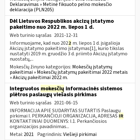
Deklaravimas » Metinė fiksuoto pelno mokesčio
deklaracija (PLN205)
Dėl Lietuvos Respublikos akcizų įstatymo
pakeitimo nuo 2022 m. liepos 1 d.
Web turinio sąrašas
2021-12-31
Informuojame, kad nuo 202
2
m. liepos 1 d. įsigalioja
Akcizų įstatymo pakeitimo įstatymas[1], kurio tikslas
nustatyti 2019 m. gruodžio 3 d. priimto Akcizų įstatymo
nuostatų,...
Mokesčių žinyno kategorijos:
Mokesčių įstatymų
pakeitimai » Mokesčių įstatymų pakeitimai 2022 metais
» Akcizų pakeitimai 2022 m.
Integruotos
mokesčių
informacinės sistemos
plėtros paslaugų viešasis pirkimas
Web turinio sąrašas
2021-06-15
INFORMACIJA APIE SUDARYTAS SUTARTIS Paslaugų
pirkimai I. PERKANČIOJI ORGANIZACIJA, ADRESAS
IR
KONTAKTINIAI DUOMENYS: I.1. Perkančiosios
organizacijos pavadinimas...
Metai:
2021
Pagrindinis:
Viešieji pirkimai