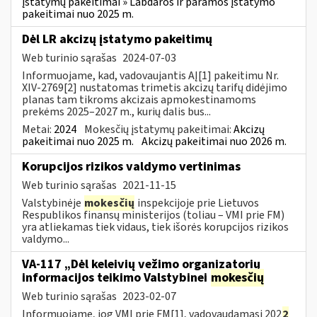
įstatymų pakeitimai » Labdaros ir paramos įstatymo
pakeitimai nuo 2025 m.
Dėl LR akcizų įstatymo pakeitimų
Web turinio sąrašas
2024-07-03
Informuojame, kad, vadovaujantis AĮ[1] pakeitimu Nr.
XIV-2769[2] nustatomas trimetis akcizų tarifų didėjimo
planas tam tikroms akcizais apmokestinamoms
prekėms 2025–2027 m., kurių dalis bus...
Metai:
2024
Mokesčių įstatymų pakeitimai:
Akcizų
pakeitimai nuo 2025 m.
Akcizų pakeitimai nuo 2026 m.
Korupcijos rizikos valdymo vertinimas
Web turinio sąrašas
2021-11-15
Valstybinėje
mokesčių
inspekcijoje prie Lietuvos
Respublikos finansų ministerijos (toliau – VMI prie FM)
yra atliekamas tiek vidaus, tiek išorės korupcijos rizikos
valdymo...
VA-117 „Dėl keleivių vežimo organizatorių
informacijos teikimo Valstybinei
mokesčių
Web turinio sąrašas
2023-02-07
Informuojame, jog VMI prie FM[1], vadovaudamasi 202
2