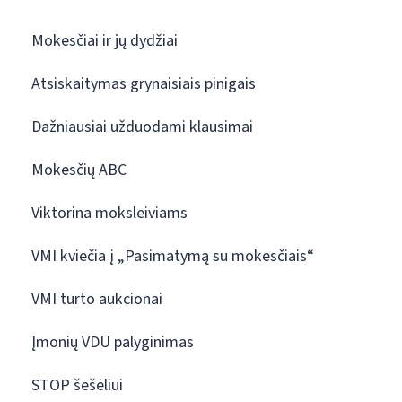
Mokesčiai ir jų dydžiai
Atsiskaitymas grynaisiais pinigais
Dažniausiai užduodami klausimai
Mokesčių ABC
Viktorina moksleiviams
VMI kviečia į „Pasimatymą su mokesčiais“
VMI turto aukcionai
Įmonių VDU palyginimas
STOP šešėliui