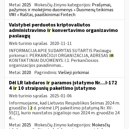
Metai:
2025
Mokesčių žinyno kategorijos:
Prašymai,
pažymos ir mokėjimo duomenys » Duomenų teikimas
VMI » Raštai, paaiškinimai Fintech
Valstybei perduotos kriptovaliutos
administravimo
ir
konvertavimo organizavimo
paslaugų
Web turinio sąrašas
2020-11-11
INFORMACIJA APIE SUDARYTAS SUTARTIS Paslaugų
pirkimai I. PERKANČIOJI ORGANIZACIJA, ADRESAS
IR
KONTAKTINIAI DUOMENYS: I.1. Perkančiosios
organizacijos pavadinimas...
Metai:
2020
Pagrindinis:
Viešieji pirkimai
Dėl LR labdaros
ir
paramos įstatymo Nr....I-172
4
ir
10 straipsnių pakeitimo įstatymo
Web turinio sąrašas
2025-01-06
Informuojame, kad Lietuvos Respublikos Seimas 2024 m.
gruodžio 1
2
d. priėmė LPĮ pakeitimo įstatymą Nr. XV-
55[1], kurio nuostatos įsigaliojo nuo 2024 m. gruodžio 24
d....
Metai:
2025
Mokesčių žinyno kategorijos:
Mokesčių