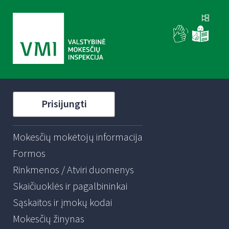
Prisijungti
Mokesčių mokėtojų informacija
Formos
Rinkmenos / Atviri duomenys
Skaičiuoklės ir pagalbininkai
Sąskaitos ir įmokų kodai
Mokesčių žinynas