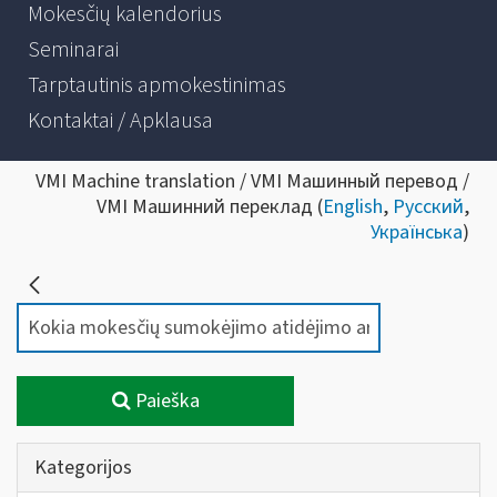
Mokesčių kalendorius
Seminarai
Tarptautinis apmokestinimas
Kontaktai / Apklausa
VMI Machine translation / VMI Машинный перевод /
VMI Машинний переклад (
English
,
Русский
,
Українська
)
Paieška
Kategorijos