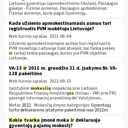
Lietuvos gyventoju (apmokestinimo tikslais). Paslaugos
gavėjai - Fiziniai asmenys. Paslaugos apibūdinimas:
Fiziniai asmenys, kurie pagal Gyventojų...
Kada užsienio apmokestinamasis asmuo turi
registruotis PVM mokėtoju Lietuvoje?
Web turinio sąrašas
2021-06-04
Užsienio apmokestinamasis asmuo turi registruotis
PVM mokėtoju Lietuvoje šiais atvejais: kai tiekia prekes
ir
(arba) teikia paslaugas, kurios yra PVM objektas
Lietuvoje...
VA-13
ir
2015 m. gruodžio 31 d. įsakymo Nr. VA-
128 pakeitimo
Web turinio sąrašas
2022-09-15
Valstybinė
mokesčių
inspekcija prie Lietuvos
Respublikos finansų ministeri
jos
(toliau – VMI prie FM)
parengė informacinį pranešimą dėl Valstybinės...
Metai:
2022
Mokesčių žinyno kategorijos:
Gyventojų
turto deklaravimo įstatymo pakeitimai nuo 2022m.
Kokia
tvarka
įmonė moka
ir
deklaruoja
gyventojų pajamų mokestį?