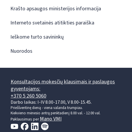
Krašto apsaugos ministerijos informacija
Interneto svetainės atitikties paraiška
Ieškome turto savininkų
Nuorodos
Konsultacijos mokesčių klausimais ir paslaugos
gyventojams:
+370 5 260 5060
Darbo laikas: I-IV 8.00-17.00, V 8.00-15.45.
Prieššventinę dieną - viena valanda trumpiau.
Kiekvieno mėnesio antrą penktadienį 8.00 val. - 12.00 val.
Mano VMI
Paklausimas per