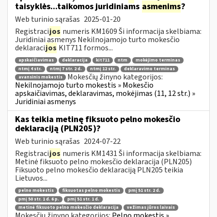
taisyklės...taikomos juridiniams
asmenims
?
Web turinio sąrašas
2025-01-20
Registraci
jos
numeris KM1609 Ši informacija skelbiama:
Juridiniai asmenys Nekilnojamojo turto mokesčio
deklaraci
jos
KIT711 formos...
apskaičiavimas
deklaracija
kit711
ntm
mokėjimo terminas
ntmį 4 str.
ntmį 7 str. 2 d.
ntmį 12 str.
deklaravimo terminas
Mokesčių žinyno kategorijos:
avansinis mokestis
Nekilnojamojo turto mokestis » Mokesčio
apskaičiavimas, deklaravimas, mokėjimas (11, 12 str.) »
Juridiniai asmenys
Kas teikia metinę fiksuoto pelno mokesčio
deklaraciją (PLN205)?
Web turinio sąrašas
2024-07-22
Registraci
jos
numeris KM1431 Ši informacija skelbiama:
Metinė fiksuoto pelno mokesčio deklaracija (PLN205)
Fiksuoto pelno mokesčio deklaraciją PLN205 teikia
Lietuvos...
pelno mokestis
fiksuotas pelno mokestis
pmį 51 str. 2 d.
pmį 50 str. 1 d. 6 p.
pmį 51 str. 1 d.
metinė fiksuoto pelno mokesčio deklaracija
vežimas jūros laivais
Mokesčių žinyno kategorijos:
Pelno mokestis »