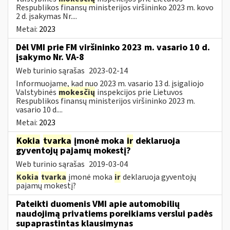
Respublikos finansų ministerijos viršininko 2023 m. kovo
2 d. įsakymas Nr....
Metai:
2023
Dėl VMI prie FM viršininko 2023 m. vasario 10 d.
įsakymo Nr. VA-8
Web turinio sąrašas
2023-02-14
Informuojame, kad nuo 2023 m. vasario 13 d. įsigaliojo
Valstybinės
mokesčių
inspekcijos prie Lietuvos
Respublikos finansų ministerijos viršininko 2023 m.
vasario 10 d....
Metai:
2023
Kokia
tvarka
įmonė moka
ir
deklaruoja
gyventojų pajamų mokestį?
Web turinio sąrašas
2019-03-04
Kokia
tvarka
įmonė moka
ir
deklaruoja gyventojų
pajamų mokestį?
Pateikti duomenis VMI apie automobilių
naudojimą privatiems poreikiams verslui padės
supaprastintas klausimynas