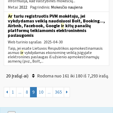
informuoja, kad Valstybinės mokesčių...
Metai:
2022
Pagrindinis:
Mokesčio naujiena
Ar
turiu registruotis PVM mokėtoju, jei
vykdydamas veiklą naudojuosi Bolt, Booking...,
Airbnb, Facebook, Google
ir
kitų panašių
platformų teikiamomis elektroninėmis
paslaugomis
Web turinio sąrašas
2025-04-30
Taip, jei esate Lietuvos Respublikos apmokestinamasis
asmuo
ir
vykdydamas ekonominę veiklą įsigyjate
elektronines paslaugas iš užsienio apmokestinamųjų
asmenų (pvz., Bolt,...
20 Įrašų(-ai)
Rodoma nuo 161 iki 180 iš 7,293 irašų.
1
...
8
9
10
...
365