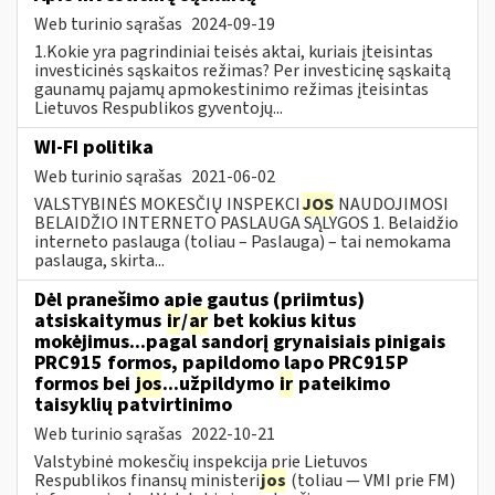
Web turinio sąrašas
2024-09-19
1.Kokie yra pagrindiniai teisės aktai, kuriais įteisintas
investicinės sąskaitos režimas? Per investicinę sąskaitą
gaunamų pajamų apmokestinimo režimas įteisintas
Lietuvos Respublikos gyventojų...
WI-FI politika
Web turinio sąrašas
2021-06-02
VALSTYBINĖS MOKESČIŲ INSPEKCI
JOS
NAUDOJIMOSI
BELAIDŽIO INTERNETO PASLAUGA SĄLYGOS 1. Belaidžio
interneto paslauga (toliau – Paslauga) – tai nemokama
paslauga, skirta...
Dėl pranešimo apie gautus (priimtus)
atsiskaitymus
ir
/
ar
bet kokius kitus
mokėjimus...pagal sandorį grynaisiais pinigais
PRC915 formos, papildomo lapo PRC915P
formos bei
jos
...užpildymo
ir
pateikimo
taisyklių patvirtinimo
Web turinio sąrašas
2022-10-21
Valstybinė mokesčių inspekcija prie Lietuvos
Respublikos finansų ministeri
jos
(toliau ― VMI prie FM)