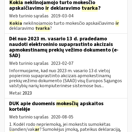
Kokia
nekilnojamojo turto mokesčio
apskaičiavimo
ir
deklaravimo
tvarka
?
Web turinio sąrašas
2019-03-04
Kokia
nekilnojamojo turto mokesčio apskaičiavimo
ir
deklaravimo
tvarka
?
Dėl nuo 2023 m. vasario 13 d. pradedamo
naudoti elektroninio supaprastinto akcizais
apmokestinamų prekių vežimo dokumento (e-
SAD)
Web turinio sąrašas
2023-02-07
Informuojame, kad nuo 2023 m. vasario 13 d. vietoj
popierinio supaprastinto akcizais apmokestinamų
prekių vežimo dokumento (SAAD) visų Europos Sąjungos
valstybių narių kompiuterinėse sistemose bus...
Metai:
2023
DUK apie duomenis
mokesčių
apskaitos
kortelėje
Web turinio sąrašas
2020-08-05
1. Kodėl rodo nepriemoką, jei mokestis sumokėtas
šiandien/vak
ar
? Sumokėjus įmoką, pateikus deklaraciją,