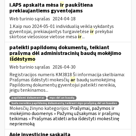
i.APS apskaita mėsa
ir
paukštiena
prekiaujantiems gyventojams
Web turinio sąrašas
2024-04-18
1.Kaip nuo 2024-05-01 individualią veiklą vykdantys
gyventojai, prekiaujantys turgavietėse
ir
prekybai
skirtose viešosiose vietose mėsa
ir
...
pateikti papildomų dokumentų, teikiant
prašymą dėl administracinių baudų mokėjimo
išdėstymo
Web turinio sąrašas
2026-04-30
Registracijos numeris KM3818 Ši informacija skelbiama:
Prašymas išdėstyti mokesčių
ar
baudų sumokėjimą
Papildomų dokumentų gyventojui pateikti nereikia,
jeigu tenkinamos...
papildomi dokumentai
mps dėl an baudų
kada nereikia papildomų dokumentų teikiant mps prašymą dėl an baudos
Mokesčių žinyno kategorijos:
Prašymai, pažymos ir
mokėjimo duomenys » Pažymų užsakymas ir prašymų
teikimas » Prašymas atidėti arba išdėstyti mokestinę
nepriemoką
Apie investicinę sąskaitą