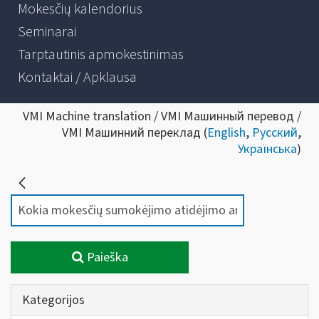
Mokesčių kalendorius
Seminarai
Tarptautinis apmokestinimas
Kontaktai / Apklausa
VMI Machine translation / VMI Машинный перевод /
VMI Машинний переклад (
English
,
Русский
,
Українська
)
Paieška
Kategorijos