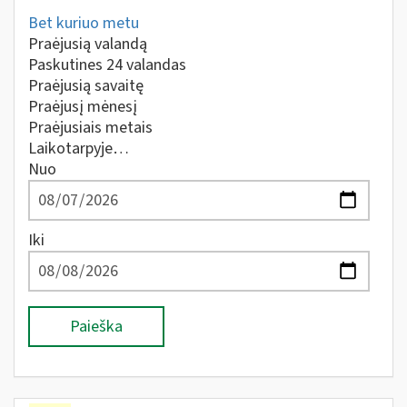
Bet kuriuo metu
Praėjusią valandą
Paskutines 24 valandas
Praėjusią savaitę
Praėjusį mėnesį
Praėjusiais metais
Laikotarpyje…
Nuo
Iki
Paieška