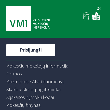
Prisijungti
Mokesčių mokėtojų informacija
Formos
Rinkmenos / Atviri duomenys
Skaičiuoklės ir pagalbininkai
Sąskaitos ir įmokų kodai
Mokesčių žinynas