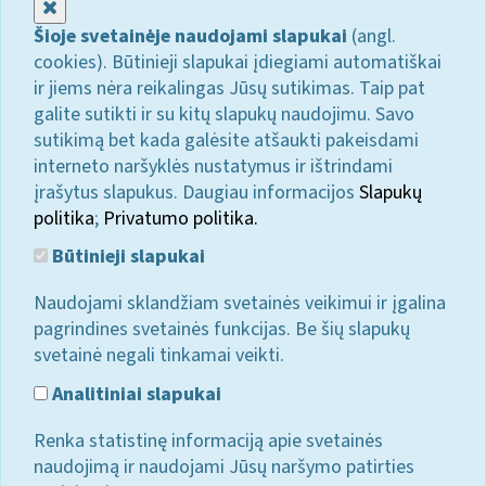
Uždaryti
Šioje svetainėje naudojami slapukai
(angl.
cookies). Būtinieji slapukai įdiegiami automatiškai
ir jiems nėra reikalingas Jūsų sutikimas. Taip pat
galite sutikti ir su kitų slapukų naudojimu. Savo
sutikimą bet kada galėsite atšaukti pakeisdami
interneto naršyklės nustatymus ir ištrindami
įrašytus slapukus. Daugiau informacijos
Slapukų
politika
;
Privatumo politika.
Būtinieji slapukai
Naudojami sklandžiam svetainės veikimui ir įgalina
pagrindines svetainės funkcijas. Be šių slapukų
svetainė negali tinkamai veikti.
Analitiniai slapukai
Renka statistinę informaciją apie svetainės
naudojimą ir naudojami Jūsų naršymo patirties