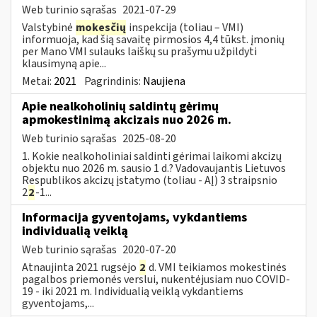
Web turinio sąrašas
2021-07-29
Valstybinė
mokesčių
inspekcija (toliau – VMI)
informuoja, kad šią savaitę pirmosios 4,4 tūkst. įmonių
per Mano VMI sulauks laiškų su prašymu užpildyti
klausimyną apie...
Metai:
2021
Pagrindinis:
Naujiena
Apie nealkoholinių saldintų gėrimų
apmokestinimą akcizais nuo 2026 m.
Web turinio sąrašas
2025-08-20
1. Kokie nealkoholiniai saldinti gėrimai laikomi akcizų
objektu nuo 2026 m. sausio 1 d.? Vadovaujantis Lietuvos
Respublikos akcizų įstatymo (toliau - AĮ) 3 straipsnio
2
2
-1...
Informacija gyventojams, vykdantiems
individualią veiklą
Web turinio sąrašas
2020-07-20
Atnaujinta 2021 rugsėjo
2
d. VMI teikiamos mokestinės
pagalbos priemonės verslui, nukentėjusiam nuo COVID-
19 - iki 2021 m. Individualią veiklą vykdantiems
gyventojams,...