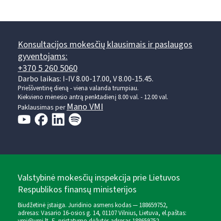
Konsultacijos mokesčių klausimais ir paslaugos
gyventojams:
+370 5 260 5060
Darbo laikas: I-IV 8.00-17.00, V 8.00-15.45.
Prieššventinę dieną - viena valanda trumpiau.
Kiekvieno mėnesio antrą penktadienį 8.00 val. - 12.00 val.
Mano VMI
Paklausimas per
Valstybinė mokesčių inspekcija prie Lietuvos
Respublikos finansų ministerijos
Biudžetinė įstaiga. Juridinio asmens kodas — 188659752,
adresas: Vasario 16-osios g. 14, 01107 Vilnius, Lietuva, el.paštas: