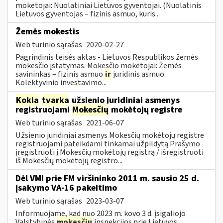
mokėtojai: Nuolatiniai Lietuvos gyventojai. (Nuolatinis
Lietuvos gyventojas – fizinis asmuo, kuris...
Žemės mokestis
Web turinio sąrašas
2020-02-27
Pagrindinis teisės aktas - Lietuvos Respublikos žemės
mokesčio įstatymas. Mokesčio mokėtojai: Žemės
savininkas – fizinis asmuo
ir
juridinis asmuo.
Kolektyvinio investavimo...
Kokia
tvarka
užsienio juridiniai asmenys
registruojami
Mokesčių
mokėtojų registre
Web turinio sąrašas
2021-06-07
Užsienio juridiniai asmenys Mokesčių mokėtojų registre
registruojami pateikdami tinkamai užpildytą Prašymo
įregistruoti į Mokesčių mokėtojų registrą / išregistruoti
iš Mokesčių mokėtojų registro...
Dėl VMI prie FM viršininko 2011 m. sausio 25 d.
įsakymo VA-16 pakeitimo
Web turinio sąrašas
2023-03-07
Informuojame, kad nuo 2023 m. kovo 3 d. įsigaliojo
Valstybinės
mokesčių
inspekcijos prie Lietuvos