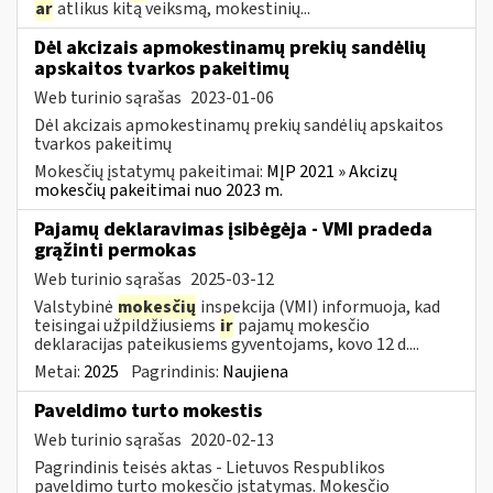
ar
atlikus kitą veiksmą, mokestinių...
Dėl akcizais apmokestinamų prekių sandėlių
apskaitos tvarkos pakeitimų
Web turinio sąrašas
2023-01-06
Dėl akcizais apmokestinamų prekių sandėlių apskaitos
tvarkos pakeitimų
Mokesčių įstatymų pakeitimai:
MĮP 2021 » Akcizų
mokesčių pakeitimai nuo 2023 m.
Pajamų deklaravimas įsibėgėja - VMI pradeda
grąžinti permokas
Web turinio sąrašas
2025-03-12
Valstybinė
mokesčių
inspekcija (VMI) informuoja, kad
teisingai užpildžiusiems
ir
pajamų mokesčio
deklaracijas pateikusiems gyventojams, kovo 12 d....
Metai:
2025
Pagrindinis:
Naujiena
Paveldimo turto mokestis
Web turinio sąrašas
2020-02-13
Pagrindinis teisės aktas - Lietuvos Respublikos
paveldimo turto mokesčio įstatymas. Mokesčio