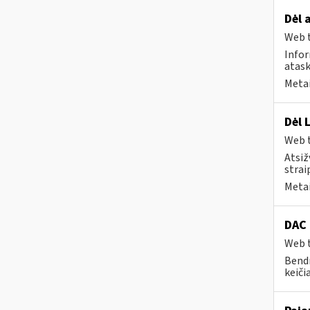
Dėl 
Web t
Infor
atas
Metai
Dėl 
Web t
Atsiž
strai
Metai
DAC
Web t
Bendr
keiči