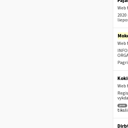
Paja
Web t
2020 
liepo
Moke
Web t
INFO
ORGA
Pagri
Koki
Web t
Regis
vykda
pvm
tiksl
Dirb