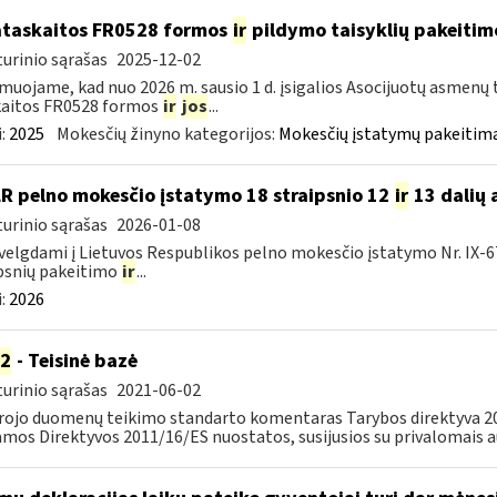
ataskaitos FR0528 formos
ir
pildymo taisyklių pakeitim
urinio sąrašas
2025-12-02
muojame, kad nuo 2026 m. sausio 1 d. įsigalios Asocijuotų asmenų 
kaitos FR0528 formos
ir
jos
...
:
2025
Mokesčių žinyno kategorijos:
Mokesčių įstatymų pakeitima
LR pelno mokesčio įstatymo 18 straipsnio 12
ir
13 dalių 
urinio sąrašas
2026-01-08
velgdami į Lietuvos Respublikos pelno mokesčio įstatymo Nr. IX-675 5
psnių pakeitimo
ir
...
:
2026
2
- Teisinė bazė
urinio sąrašas
2021-06-02
ojo duomenų teikimo standarto komentaras Tarybos direktyva 2014/
amos Direktyvos 2011/16/ES nuostatos, susijusios su privalomais a