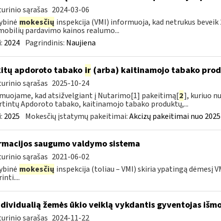
urinio sąrašas
2024-03-06
ybinė
mokesčių
inspekcija (VMI) informuoja, kad netrukus beveik
obilių pardavimo kainos realumo...
:
2024
Pagrindinis:
Naujiena
kitų apdoroto tabako
ir
(arba) kaitinamojo tabako produ
urinio sąrašas
2025-10-24
muojame, kad atsižvelgiant į Nutarimo[1] pakeitimą[
2
], kuriuo n
rtintų Apdoroto tabako, kaitinamojo tabako produktų,...
:
2025
Mokesčių įstatymų pakeitimai:
Akcizų pakeitimai nuo 2025
rmacijos saugumo valdymo sistema
urinio sąrašas
2021-06-02
ybinė
mokesčių
inspekcija (toliau – VMI) skiria ypatingą dėmesį
inti....
dividualią žemės ūkio veiklą vykdantis gyventojas i
urinio sąrašas
2024-11-22