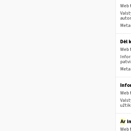
Web t
Valst
autom
Metai
Dėl 
Web t
Infor
patvi
Metai
Info
Web t
Valst
užtikr
Ar
in
Web t