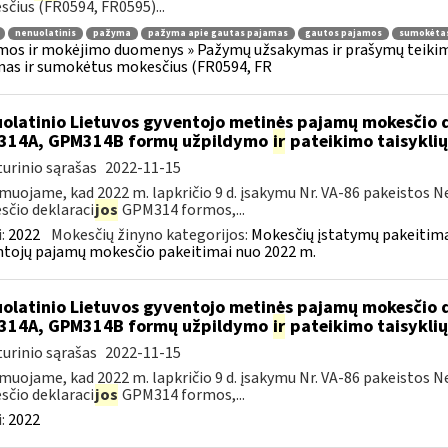
čius (FR0594, FR0595)...
nenuolatinis
pažyma
pažyma apie gautas pajamas
gautos pajamos
sumokėtas
os ir mokėjimo duomenys » Pažymų užsakymas ir prašymų teikim
as ir sumokėtus mokesčius (FR0594, FR
olatinio Lietuvos gyventojo metinės pajamų mokesčio 
314A, GPM314B formų užpildymo
ir
pateikimo taisyklių
urinio sąrašas
2022-11-15
muojame, kad 2022 m. lapkričio 9 d. įsakymu Nr. VA-86 pakeistos 
čio deklaraci
jos
GPM314 formos,...
:
2022
Mokesčių žinyno kategorijos:
Mokesčių įstatymų pakeitima
tojų pajamų mokesčio pakeitimai nuo 2022 m.
olatinio Lietuvos gyventojo metinės pajamų mokesčio 
314A, GPM314B formų užpildymo
ir
pateikimo taisyklių
urinio sąrašas
2022-11-15
muojame, kad 2022 m. lapkričio 9 d. įsakymu Nr. VA-86 pakeistos 
čio deklaraci
jos
GPM314 formos,...
:
2022