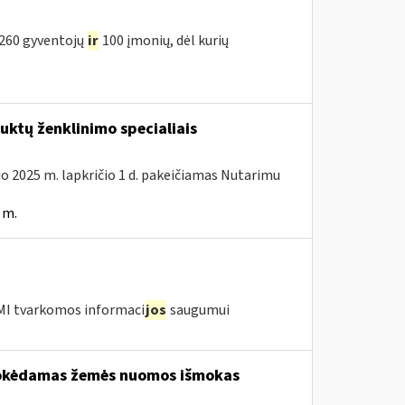
 260 gyventojų
ir
100 įmonių, dėl kurių
ktų ženklinimo specialiais
uo 2025 m. lapkričio 1 d. pakeičiamas Nutarimu
 m.
 VMI tvarkomos informaci
jos
saugumui
šmokėdamas žemės nuomos išmokas