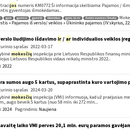
traci
jos
numeris KM0772 Ši informacija skelbiama: Pajamos / iš
ntis gyventojas išmokėdamas...
Mokes
ė
gpm
gpm312
gpm313
ūkininkas
gpmį 22 str
žemės nuomos išmoka
tis » Pajamos iš verslo/ veiklos » Ūkininko pajamos (IV skyrius, 22, 
verslo liudijimo išdavimo
ir
/
ar
individualios veiklos įre
urinio sąrašas
2022-03-17
ybinė
mokesčių
inspekcija prie Lietuvos Respublikos finansų min
liojus Lietuvos Respublikos vidaus reikalų ministro 2022...
:
2022
ra sumos augo 5 kartus, supaprastinta kuro vartojimo 
urinio sąrašas
2024-03-20
ybinė
mokesčių
inspekcija (VMI) informuoja, kad už praėjusius m
m., augo beveik 5 kartus (nuo 58 mln. iki 272 mln....
:
2024
Pagrindinis:
Naujiena
savaitę laiko VMI perves 20,1 mln. eurų paramos gavėja