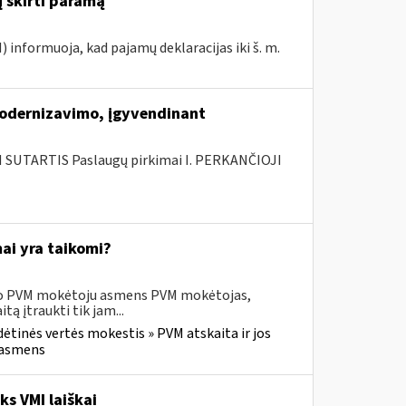
į skirti paramą
I) informuoja, kad pajamų deklaracijas iki š. m.
modernizavimo, įgyvendinant
SUTARTIS Paslaugų pirkimai I. PERKANČIOJI
ai yra taikomi?
usio PVM mokėtoju asmens PVM mokėtojas,
 įtraukti tik jam...
dėtinės vertės mokestis » PVM atskaita ir jos
u asmens
s VMI laiškai