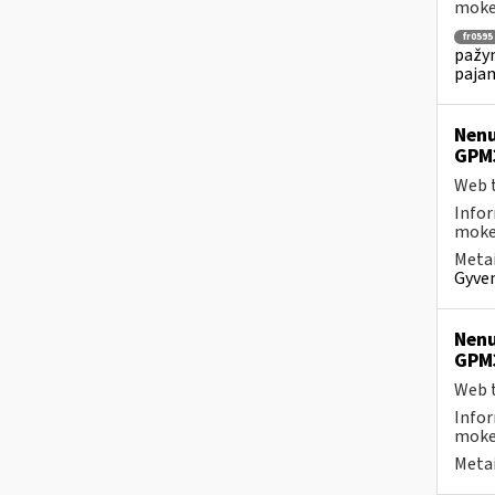
mokes
fr0595
pažym
pajam
Nenu
GPM
Web t
Infor
mokes
Metai
Gyven
Nenu
GPM
Web t
Infor
mokes
Metai