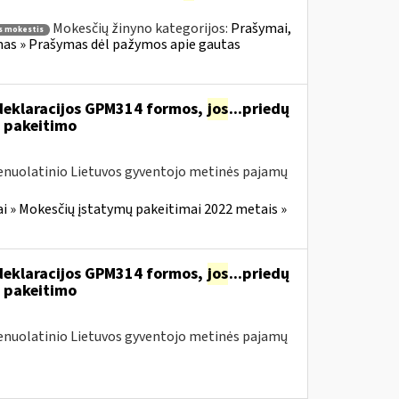
Mokesčių žinyno kategorijos:
Prašymai,
 mokestis
as » Prašymas dėl pažymos apie gautas
deklaracijos GPM314 formos,
jos
...priedų
 pakeitimo
Nenuolatinio Lietuvos gyventojo metinės pajamų
i » Mokesčių įstatymų pakeitimai 2022 metais »
deklaracijos GPM314 formos,
jos
...priedų
 pakeitimo
Nenuolatinio Lietuvos gyventojo metinės pajamų