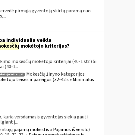
 pervedė pirmąją gyventojų skirtą paramą nuo
...
a individualia veikla
okesčių
mokėtojo kriterijus?
imo mokesčių mokėtojo kriterijai (40-1 str.) Ši
 (40-1...
Mokesčių žinyno kategorijos:
ėtojo kriterijai
ėtojo teisės ir pareigos (32-42 s » Minimalūs
a, kuria versdamasis gyventojas siekia gauti
iant į...
entojų pajamų mokestis » Pajamos iš verslo/
0, 18, 22, 23, » Pajamų apmokestinimas ir