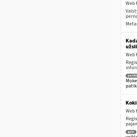
Web t
Valst
perna
Metai
Kada
užsi
Web t
Regis
infor
patik
Mokes
patik
Koki
Web t
Regis
pajam
gpm
veikl