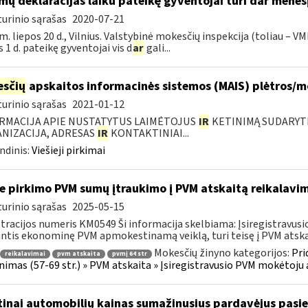
mų deklaracijas laiku pateikę gyventojai turi dar mėnes
urinio sąrašas
2020-07-21
m. liepos 20 d., Vilnius. Valstybinė mokesčių inspekcija (toliau – VM
s 1 d. pateikę gyventojai vis d
ar
gali...
sčių
apskaitos informacinės sistemos (MAIS) plėtros/
urinio sąrašas
2021-01-12
RMACIJA APIE NUSTATYTUS LAIMĖTOJUS
IR
KETINIMĄ SUDARYTI 
NIZACIJA, ADRESAS
IR
KONTAKTINIAI...
ndinis:
Viešieji pirkimai
e pirkimo PVM sumų įtraukimo į PVM atskaitą reikalavim
urinio sąrašas
2025-05-15
tracijos numeris KM0549 Ši informacija skelbiama: Įsiregistrav
ntis ekonominę PVM apmokestinamą veiklą, turi teisę į PVM atskaitą
Mokesčių žinyno kategorijos:
Pri
reikalavimai
pvm atskaita
pvmį 64 str
inimas (57-69 str.) » PVM atskaita » Įsiregistravusio PVM mokėtoj
tinai automobilių kainas sumažinusius pardavėjus pasiek