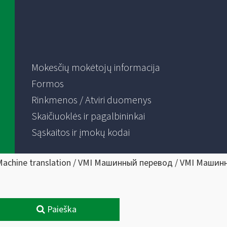
Mokesčių mokėtojų informacija
Formos
Rinkmenos / Atviri duomenys
Skaičiuoklės ir pagalbininkai
Sąskaitos ir įmokų kodai
Machine translation / VMI Машинный перевод / VMI Машин
Paieška