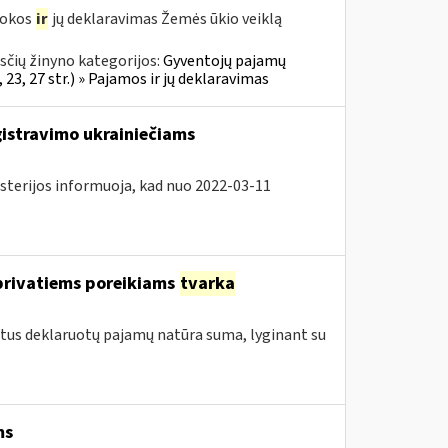
mokos
ir
jų deklaravimas Žemės ūkio veiklą
čių žinyno kategorijos:
Gyventojų pajamų
23, 27 str.) » Pajamos ir jų deklaravimas
gistravimo ukrainiečiams
isterijos informuoja, kad nuo 2022-03-11
privatiems poreikiams
tvarka
etus deklaruotų pajamų natūra suma, lyginant su
ms