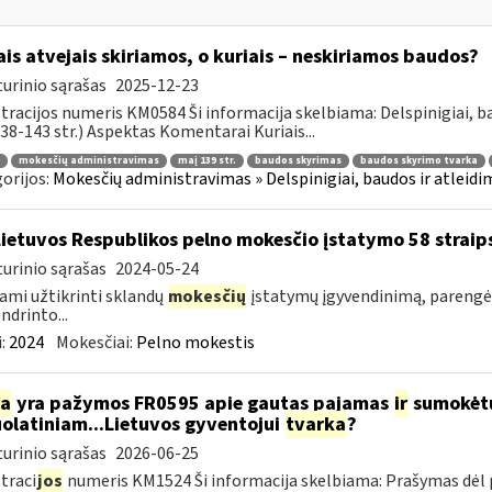
ais atvejais skiriamos, o kuriais – neskiriamos baudos?
urinio sąrašas
2025-12-23
tracijos numeris KM0584 Ši informacija skelbiama: Delspinigiai, 
 138-143 str.) Aspektas Komentarai Kuriais...
mokesčių administravimas
maį 139 str.
baudos skyrimas
baudos skyrimo tvarka
orijos:
Mokesčių administravimas » Delspinigiai, baudos ir atleidima
Lietuvos Respublikos pelno mokesčio įstatymo 58 straip
urinio sąrašas
2024-05-24
ami užtikrinti sklandų
mokesčių
įstatymų įgyvendinimą, parengė
ndrinto...
:
2024
Mokesčiai:
Pelno mokestis
ia
yra pažymos FR0595 apie gautas pajamas
ir
sumokėtu
olatiniam...Lietuvos gyventojui
tvarka
?
urinio sąrašas
2026-06-25
traci
jos
numeris KM1524 Ši informacija skelbiama: Prašymas dėl