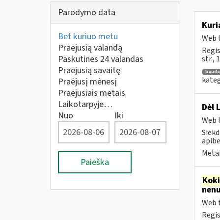
Parodymo data
Kuri
Bet kuriuo metu
Web t
Praėjusią valandą
Regis
Paskutines 24 valandas
str.,
Praėjusią savaitę
bauda
kateg
Praėjusį mėnesį
Praėjusiais metais
Laikotarpyje…
Dėl 
Nuo
Iki
Web t
Siekd
apibe
Metai
Paieška
Kok
nenu
Web t
Regis