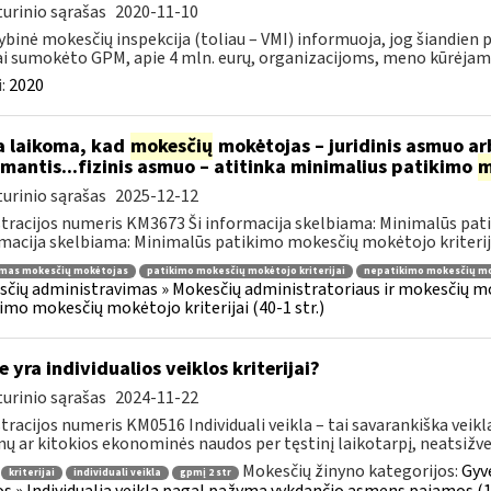
urinio sąrašas
2020-11-10
ybinė mokesčių inspekcija (toliau – VMI) informuoja, jog šiandien
i sumokėto GPM, apie 4 mln. eurų, organizacijoms, meno kūrėjams,
:
2020
 laikoma, kad
mokesčių
mokėtojas – juridinis asmuo arb
imantis...fizinis asmuo – atitinka minimalius patikimo
m
urinio sąrašas
2025-12-12
tracijos numeris KM3673 Ši informacija skelbiama: Minimalūs patik
macija skelbiama: Minimalūs patikimo mokesčių mokėtojo kriterijai
imas mokesčių mokėtojas
patikimo mokesčių mokėtojo kriterijai
nepatikimo mokesčių mok
čių administravimas » Mokesčių administratoriaus ir mokesčių mok
imo mokesčių mokėtojo kriterijai (40-1 str.)
e yra individualios veiklos kriterijai?
urinio sąrašas
2024-11-22
tracijos numeris KM0516 Individuali veikla – tai savarankiška veikl
ų ar kitokios ekonominės naudos per tęstinį laikotarpį, neatsižvelg
Mokesčių žinyno kategorijos:
Gyv
kriterijai
individuali veikla
gpmį 2 str
os » Individualią veiklą pagal pažymą vykdančio asmens pajamos (1