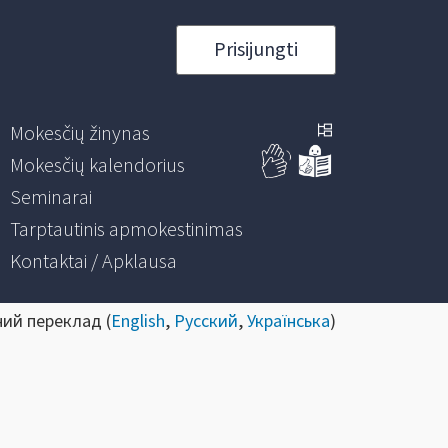
Prisijungti
Mokesčių žinynas
Mokesčių kalendorius
Seminarai
Tarptautinis apmokestinimas
Kontaktai / Apklausa
ний переклад (
English
,
Русский
,
Українська
)