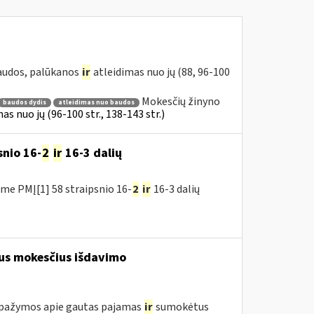
baudos, palūkanos
ir
atleidimas nuo jų (88, 96-100
Mokesčių žinyno
baudos dydis
atleidimas nuo baudos
s nuo jų (96-100 str., 138-143 str.)
snio 16-
2
ir
16-3 dalių
me PMĮ[1] 58 straipsnio 16-
2
ir
16-3 dalių
s mokesčius išdavimo
 pažymos apie gautas pajamas
ir
sumokėtus