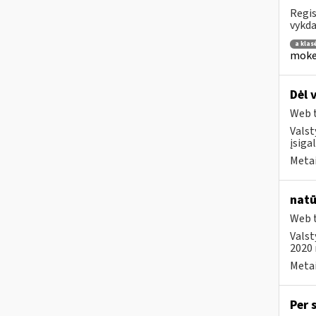
Regis
vykda
a klas
mokes
Dėl 
Web t
Valst
įsiga
Metai
natū
Web t
Valst
2020 
Metai
Per 