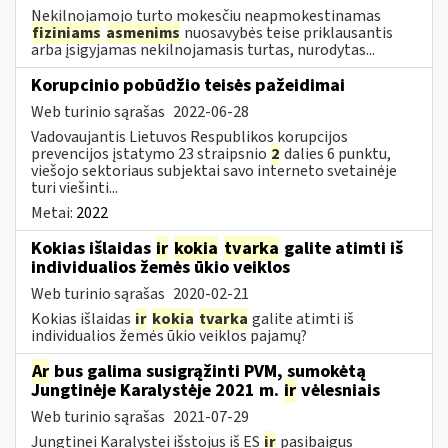
Nekilnojamojo turto mokesčiu neapmokestinamas
fiziniams
asmenims
nuosavybės teise priklausantis
arba įsigyjamas nekilnojamasis turtas, nurodytas...
Korupcinio pobūdžio teisės pažeidimai
Web turinio sąrašas
2022-06-28
Vadovaujantis Lietuvos Respublikos korupcijos
prevencijos įstatymo 23 straipsnio
2
dalies 6 punktu,
viešojo sektoriaus subjektai savo interneto svetainėje
turi viešinti...
Metai:
2022
Kokias išlaidas
ir
kokia
tvarka
galite atimti iš
individualios žemės ūkio veiklos
Web turinio sąrašas
2020-02-21
Kokias išlaidas
ir
kokia
tvarka
galite atimti iš
individualios žemės ūkio veiklos pajamų?
Ar
bus galima susigrąžinti PVM, sumokėtą
Jungtinėje Karalystėje 2021 m.
ir
vėlesniais
Web turinio sąrašas
2021-07-29
Jungtinei Karalystei išstojus iš ES
ir
pasibaigus