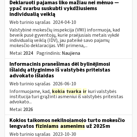
Deklaruoti pajamas liko mažiau nei mėnuo —
ypač svarbu suskubti vykdžiusiems
individualią veiklą
Web turinio sąrašas
2024-04-10
Valstybinė mokesčių inspekcija (VMI) informuoja, kad
beveik pusė gyventojų, kurie praėjusiais metais vykdė
individualią veiklą (IDV), jau pateikė savo pajamų
mokesčio deklaracijas. VMI primena,...
Metai:
2024
Pagrindinis:
Naujiena
Informacinis pranešimas dėl bylinėjimosi
išlaidų atlyginimo iš valstybės priteistas
advokato išlaidas
Web turinio sąrašas
2026-06-10
Informuojame, kad,
kokia
tvarka
ir
kuri valstybės
institucija turi grąžinti asmeniui iš valstybės priteistas
advokato...
Metai:
2026
Kokios taikomos nekilnojamojo turto mokesčio
lengvatos
fiziniams
asmenims
už 2025m
Web turinio sąrašas
2023-10-30