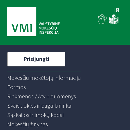
Prisijungti
Mokesčių mokėtojų informacija
Formos
Rinkmenos / Atviri duomenys
Skaičiuoklės ir pagalbininkai
Sąskaitos ir įmokų kodai
Mokesčių žinynas