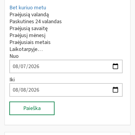
Bet kuriuo metu
Praėjusią valandą
Paskutines 24 valandas
Praėjusią savaitę
Praėjusį mėnesį
Praėjusiais metais
Laikotarpyje…
Nuo
Iki
Paieška