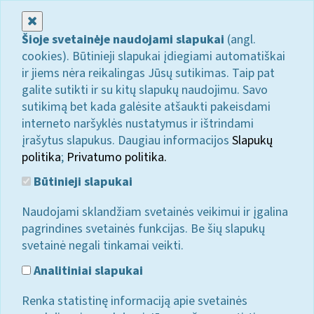
Uždaryti
Šioje svetainėje naudojami slapukai
(angl.
cookies). Būtinieji slapukai įdiegiami automatiškai
ir jiems nėra reikalingas Jūsų sutikimas. Taip pat
galite sutikti ir su kitų slapukų naudojimu. Savo
sutikimą bet kada galėsite atšaukti pakeisdami
interneto naršyklės nustatymus ir ištrindami
įrašytus slapukus. Daugiau informacijos
Slapukų
politika
;
Privatumo politika.
Būtinieji slapukai
Naudojami sklandžiam svetainės veikimui ir įgalina
pagrindines svetainės funkcijas. Be šių slapukų
svetainė negali tinkamai veikti.
Analitiniai slapukai
Renka statistinę informaciją apie svetainės