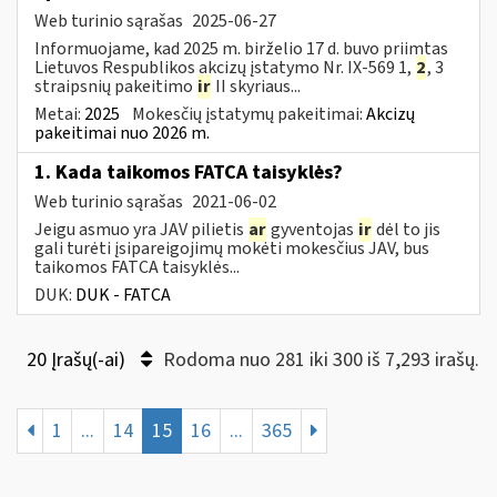
Web turinio sąrašas
2025-06-27
Informuojame, kad 2025 m. birželio 17 d. buvo priimtas
Lietuvos Respublikos akcizų įstatymo Nr. IX-569 1,
2
, 3
straipsnių pakeitimo
ir
II skyriaus...
Metai:
2025
Mokesčių įstatymų pakeitimai:
Akcizų
pakeitimai nuo 2026 m.
1. Kada taikomos FATCA taisyklės?
Web turinio sąrašas
2021-06-02
Jeigu asmuo yra JAV pilietis
ar
gyventojas
ir
dėl to jis
gali turėti įsipareigojimų mokėti mokesčius JAV, bus
taikomos FATCA taisyklės...
DUK:
DUK - FATCA
20 Įrašų(-ai)
Rodoma nuo 281 iki 300 iš 7,293 irašų.
1
...
14
15
16
...
365