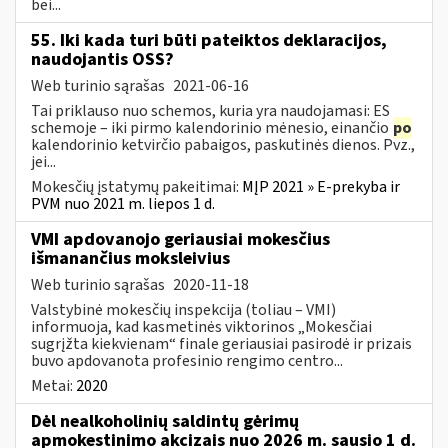
bei...
55. Iki kada turi būti pateiktos deklaracijos,
naudojantis OSS?
Web turinio sąrašas
2021-06-16
Tai priklauso nuo schemos, kuria yra naudojamasi: ES
schemoje – iki pirmo kalendorinio mėnesio, einančio
po
kalendorinio ketvirčio pabaigos, paskutinės dienos. Pvz.,
jei...
Mokesčių įstatymų pakeitimai:
MĮP 2021 » E-prekyba ir
PVM nuo 2021 m. liepos 1 d.
VMI apdovanojo geriausiai mokesčius
išmanančius moksleivius
Web turinio sąrašas
2020-11-18
Valstybinė mokesčių inspekcija (toliau – VMI)
informuoja, kad kasmetinės viktorinos „Mokesčiai
sugrįžta kiekvienam“ finale geriausiai pasirodė ir prizais
buvo apdovanota profesinio rengimo centro...
Metai:
2020
Dėl nealkoholinių saldintų gėrimų
apmokestinimo akcizais nuo 2026 m. sausio 1 d.