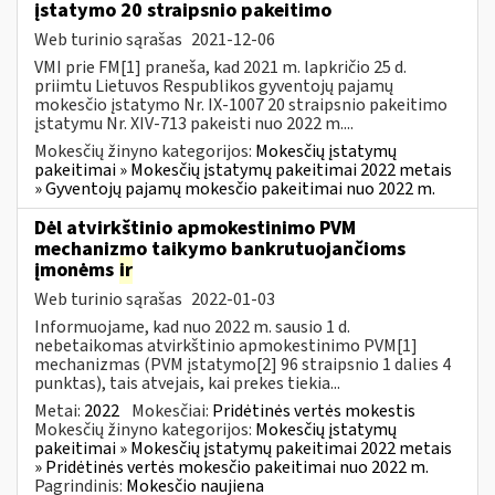
įstatymo 20 straipsnio pakeitimo
Web turinio sąrašas
2021-12-06
VMI prie FM[1] praneša, kad 2021 m. lapkričio 25 d.
priimtu Lietuvos Respublikos gyventojų pajamų
mokesčio įstatymo Nr. IX-1007 20 straipsnio pakeitimo
įstatymu Nr. XIV-713 pakeisti nuo 2022 m....
Mokesčių žinyno kategorijos:
Mokesčių įstatymų
pakeitimai » Mokesčių įstatymų pakeitimai 2022 metais
» Gyventojų pajamų mokesčio pakeitimai nuo 2022 m.
Dėl atvirkštinio apmokestinimo PVM
mechanizmo taikymo bankrutuojančioms
įmonėms
ir
Web turinio sąrašas
2022-01-03
Informuojame, kad nuo 2022 m. sausio 1 d.
nebetaikomas atvirkštinio apmokestinimo PVM[1]
mechanizmas (PVM įstatymo[2] 96 straipsnio 1 dalies 4
punktas), tais atvejais, kai prekes tiekia...
Metai:
2022
Mokesčiai:
Pridėtinės vertės mokestis
Mokesčių žinyno kategorijos:
Mokesčių įstatymų
pakeitimai » Mokesčių įstatymų pakeitimai 2022 metais
» Pridėtinės vertės mokesčio pakeitimai nuo 2022 m.
Pagrindinis:
Mokesčio naujiena