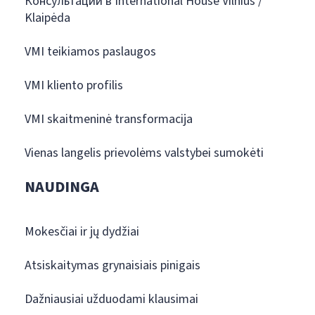
Консультации в International House Vilnius /
Klaipėda
VMI teikiamos paslaugos
VMI kliento profilis
VMI skaitmeninė transformacija
Vienas langelis prievolėms valstybei sumokėti
NAUDINGA
Mokesčiai ir jų dydžiai
Atsiskaitymas grynaisiais pinigais
Dažniausiai užduodami klausimai