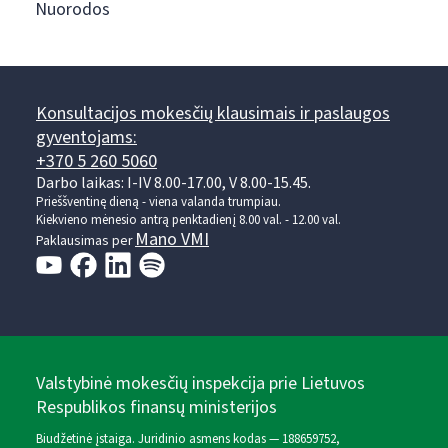
Nuorodos
Konsultacijos mokesčių klausimais ir paslaugos
gyventojams:
+370 5 260 5060
Darbo laikas: I-IV 8.00-17.00, V 8.00-15.45.
Prieššventinę dieną - viena valanda trumpiau.
Kiekvieno mėnesio antrą penktadienį 8.00 val. - 12.00 val.
Mano VMI
Paklausimas per
Valstybinė mokesčių inspekcija prie Lietuvos
Respublikos finansų ministerijos
Biudžetinė įstaiga. Juridinio asmens kodas — 188659752,