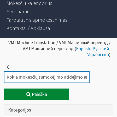
Mokesčių kalendorius
Seminarai
Tarptautinis apmokestinimas
Kontaktai / Apklausa
VMI Machine translation / VMI Машинный перевод /
VMI Машинний переклад (
English
,
Русский
,
Українська
)
Paieška
Kategorijos