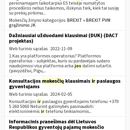
pereinamajam laikotarpiui ES teisėje numatytos
procedūros nebus taikomos, išskyrus tiek, kiek tai susiję
su prekių pirkimu...
Mokesčių žinyno kategorijos:
BREXIT » BREXIT PVM
grąžinimo JK
Dažniausiai užduodami klausimai (DUK) (DAC7
projektas)
Web turinio sąrašas
2022-11-09
1.Kas yra platformos operatorius? Platformos
operatorius – subjektas, kuris su pardavėjais sudaro
naudojimosi visa platforma arba
jos
dalimi sutartis
(pavyzdžiui, Pigu,...
Konsultacijos
mokesčių
klausimais
ir
paslaugos
gyventojams
Web turinio sąrašas
2024-02-05
Konsultacijos
ir
paslaugos gyventojams telefonu: +370
5 260 5060 Neturint galimybės pasinaudoti
elektroninėmis
ir
telefonu teikiamomis...
Informacinis pranešimas dėl Lietuvos
Respublikos gyventojų pajamų mokesčio