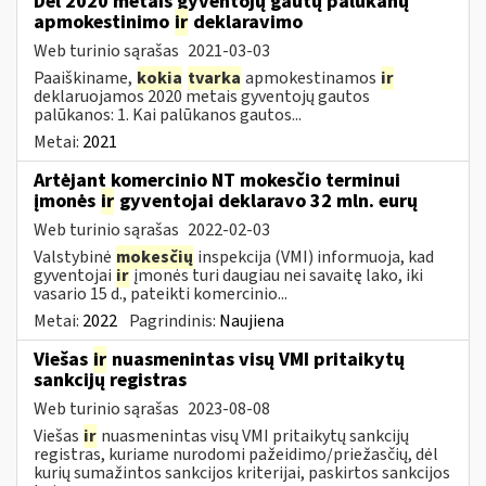
Dėl 2020 metais gyventojų gautų palūkanų
apmokestinimo
ir
deklaravimo
Web turinio sąrašas
2021-03-03
Paaiškiname,
kokia
tvarka
apmokestinamos
ir
deklaruojamos 2020 metais gyventojų gautos
palūkanos: 1. Kai palūkanos gautos...
Metai:
2021
Artėjant komercinio NT mokesčio terminui
įmonės
ir
gyventojai deklaravo 32 mln. eurų
Web turinio sąrašas
2022-02-03
Valstybinė
mokesčių
inspekcija (VMI) informuoja, kad
gyventojai
ir
įmonės turi daugiau nei savaitę lako, iki
vasario 15 d., pateikti komercinio...
Metai:
2022
Pagrindinis:
Naujiena
Viešas
ir
nuasmenintas visų VMI pritaikytų
sankcijų registras
Web turinio sąrašas
2023-08-08
Viešas
ir
nuasmenintas visų VMI pritaikytų sankcijų
registras, kuriame nurodomi pažeidimo/priežasčių, dėl
kurių sumažintos sankcijos kriterijai, paskirtos sankcijos