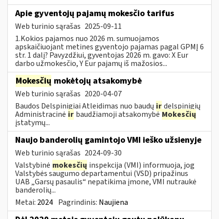
Apie gyventojų pajamų mokesčio tarifus
Web turinio sąrašas
2025-09-11
1.Kokios pajamos nuo 2026 m. sumuojamos
apskaičiuojant metines gyventojo pajamas pagal GPMĮ 6
str. 1 dalį? Pavyzdžiui, gyventojas 2026 m. gavo: X Eur
darbo užmokesčio, Y Eur pajamų iš mažosios...
Mokesčių
mokėtojų atsakomybė
Web turinio sąrašas
2020-04-07
Baudos Delspinigiai Atleidimas nuo baudų
ir
delspinigių
Administracinė
ir
baudžiamoji atsakomybė
Mokesčių
įstatymų...
Naujo banderolių gamintojo VMI ieško užsienyje
Web turinio sąrašas
2024-09-30
Valstybinė
mokesčių
inspekcija (VMI) informuoja, jog
Valstybės saugumo departamentui (VSD) pripažinus
UAB „Garsų pasaulis“ nepatikima įmone, VMI nutraukė
banderolių...
Metai:
2024
Pagrindinis:
Naujiena