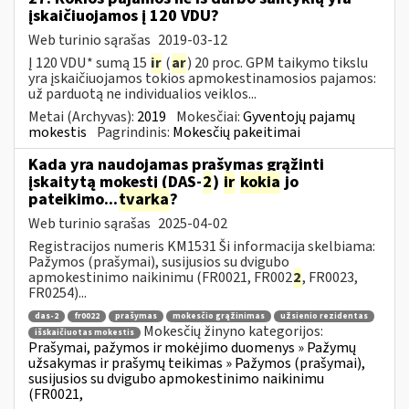
įskaičiuojamos į 120 VDU?
Web turinio sąrašas
2019-03-12
Į 120 VDU* sumą 15
ir
(
ar
) 20 proc. GPM taikymo tikslu
yra įskaičiuojamos tokios apmokestinamosios pajamos:
už parduotą ne individualios veiklos...
Metai (Archyvas):
2019
Mokesčiai:
Gyventojų pajamų
mokestis
Pagrindinis:
Mokesčių pakeitimai
Kada yra naudojamas prašymas grąžinti
įskaitytą mokestį (DAS-
2
)
ir
kokia
jo
pateikimo...
tvarka
?
Web turinio sąrašas
2025-04-02
Registracijos numeris KM1531 Ši informacija skelbiama:
Pažymos (prašymai), susijusios su dvigubo
apmokestinimo naikinimu (FR0021, FR002
2
, FR0023,
FR0254)...
das-2
fr0022
prašymas
mokesčio grąžinimas
užsienio rezidentas
Mokesčių žinyno kategorijos:
išskaičiuotas mokestis
Prašymai, pažymos ir mokėjimo duomenys » Pažymų
užsakymas ir prašymų teikimas » Pažymos (prašymai),
susijusios su dvigubo apmokestinimo naikinimu
(FR0021,