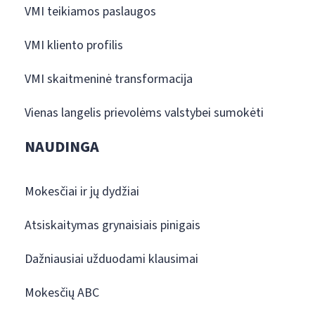
VMI teikiamos paslaugos
VMI kliento profilis
VMI skaitmeninė transformacija
Vienas langelis prievolėms valstybei sumokėti
NAUDINGA
Mokesčiai ir jų dydžiai
Atsiskaitymas grynaisiais pinigais
Dažniausiai užduodami klausimai
Mokesčių ABC