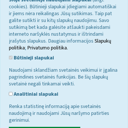
cookies). Būtinieji slapukai įdiegiami automatiškai
ir jiems nėra reikalingas Jūsų sutikimas. Taip pat
galite sutikti ir su kitų slapukų naudojimu. Savo
sutikimą bet kada galėsite atšaukti pakeisdami
interneto naršyklės nustatymus ir ištrindami
įrašytus slapukus. Daugiau informacijos
Slapukų
politika
;
Privatumo politika.
Būtinieji slapukai
Naudojami sklandžiam svetainės veikimui ir įgalina
pagrindines svetainės funkcijas. Be šių slapukų
svetainė negali tinkamai veikti.
Analitiniai slapukai
Renka statistinę informaciją apie svetainės
naudojimą ir naudojami Jūsų naršymo patirties
gerinimui.