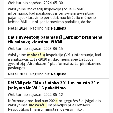
Web turinio sąrašas
2024-05-30
Valstybinė mokesčių inspekcija (toliau – VMI)
informuoja, kad pasibaigus intensyviam gyventojų
pajamų deklaravimo periodui, nuo birželio mėnesio
keičiasi VMI klientų aptarnavimo padalinių darbo...
Metai:
2024
Pagrindinis:
Naujiena
Dalis gyventojų pajamas iš „Airbnb“ prisimena
tik sulaukę klausimų iš VMI
Web turinio sąrašas
2023-06-15
Valstybinė
mokesčių
inspekcija (VMI) informuoja, kad
išanalizavus 2019-2020 m. duomenis apie Lietuvos
gyventojų „Airbnb.com“ platformai už tarpininkavimo
paslaugas...
Metai:
2023
Pagrindinis:
Naujiena
Dėl VMI prie FM viršininko 2011 m. sausio 25 d.
įsakymo Nr. VA-16 pakeitimo
Web turinio sąrašas
2022-05-12
Informuojame, kad nuo 202
2
m. gegužės 5 d. įsigaliojo
Valstybinės
mokesčių
inspekcijos prie Lietuvos
Respublikos finansų ministerijos viršininko...