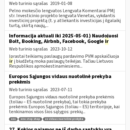
Web turinio sąrašas
2019-01-08
Pelno mokesčio lengvatos Lengvata Komentarai PMĮ
str. Investicinio projekto lengvata Vienetas, vykdantis
investicinį projektą (t. y. atliekantis investicijas į ilgalaikį
turtą, skirtą naujų,...
Informacija aktuali iki 2025-05-01) Naudojuosi
Bolt, Booking, Airbnb, Facebook, Google
ir
Web turinio sąrašas
2023-10-12
Įprastai teikiamų paslaugų pardavimo PVM apskaičiuoja
ir
į biudžetą moka paslaugų teikėjas. Tačiau Lietuvos
Respublikos apmokestinamiesiems...
Europos Sąjungos vidaus nuotolinė prekyba
prekėmis
Web turinio sąrašas
2023-07-11
Europos Sąjungos vidaus nuotolinė prekyba prekėmis
(toliau – ES nuotolinė prekyba), tai tokia prekyba
prekėmis Europos Sąjungos (toliau – ES) teritorijoje, kai
tenkinamos visos šios sąlygos: prekių...
oss
one stop shop
es vidaus nuotolinė prekyba
27. Kokios pajamos ne iš darbo santykių yra