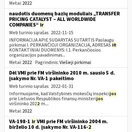
Metai:
2022
naudotis duomenų bazių moduliais „TRANSFER
PRICING CATALYST – ALL WORLDWIDE
COMPANIES“
ir
Web turinio sąrašas
2022-11-15
INFORMACIJA APIE SUDARYTAS SUTARTIS Paslaugų
pirkimai I. PERKANČIOJI ORGANIZACIJA, ADRESAS
IR
KONTAKTINIAI DUOMENYS: I.1. Perkančiosios
organizacijos pavadinimas...
Metai:
2022
Pagrindinis:
Viešieji pirkimai
Dėl VMI prie FM viršininko 2010 m. sausio 5 d.
įsakymo Nr. VA-1 pakeitimo
Web turinio sąrašas
2022-01-31
Informuojame, kad Valstybinės mokesčių inspekci
jos
prie Lietuvos Respublikos finansų ministeri
jos
viršininko 202
2
m....
Metai:
2022
VA-198-1
ir
VMI prie FM viršininko 2004 m.
birželio 10 d. įsakymo Nr. VA-116-
2