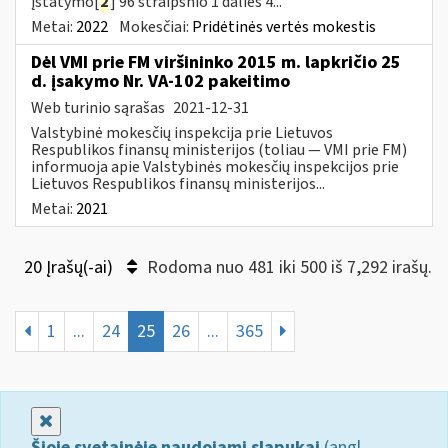
įstatymo[
2
] 96 straipsnio 1 dalies 4...
Metai:
2022
Mokesčiai:
Pridėtinės vertės mokestis
Dėl VMI prie FM viršininko 2015 m. lapkričio 25
d. įsakymo Nr. VA-102 pakeitimo
Web turinio sąrašas
2021-12-31
Valstybinė mokesčių inspekcija prie Lietuvos
Respublikos finansų ministerijos (toliau ― VMI prie FM)
informuoja apie Valstybinės mokesčių inspekcijos prie
Lietuvos Respublikos finansų ministerijos...
Metai:
2021
20 Įrašų(-ai)
Rodoma nuo 481 iki 500 iš 7,292 irašų.
1
...
24
25
26
...
365
Uždaryti
Šioje svetainėje naudojami slapukai
(angl.