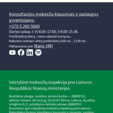
Konsultacijos mokesčių klausimais ir paslaugos
gyventojams:
+370 5 260 5060
Darbo laikas: I-IV 8.00-17.00, V 8.00-15.45.
Prieššventinę dieną - viena valanda trumpiau.
Kiekvieno mėnesio antrą penktadienį 8.00 val. - 12.00 val.
Mano VMI
Paklausimas per
Valstybinė mokesčių inspekcija prie Lietuvos
Respublikos finansų ministerijos
Biudžetinė įstaiga. Juridinio asmens kodas — 188659752,
adresas: Vasario 16-osios g. 14, 01107 Vilnius, Lietuva, el.paštas:
vmi@vmi.lt
, E. pristatymo dėžutės adresas 188659752
Duomenys apie Valstybinę mokesčių inspekciją prie Lietuvos
Respublikos finansų ministerijos kaupiami ir saugomi Juridinių