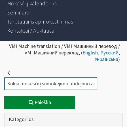
Mokesčių kalendorius
Seminarai
Tarptautinis apmokestinimas
Kontaktai / Apklausa
VMI Machine translation / VMI Машинный перевод /
VMI Машинний переклад (
English
,
Русский
,
Українська
)
Paieška
Kategorijos