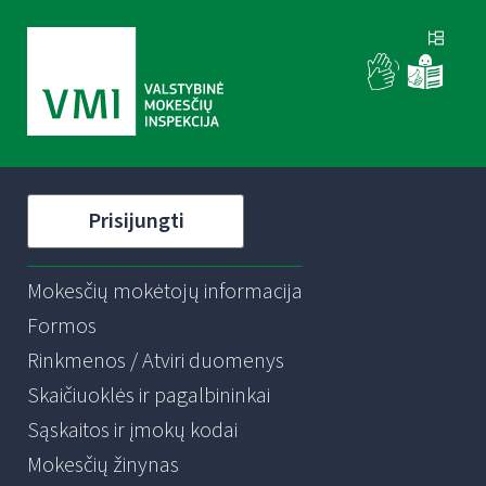
Prisijungti
Mokesčių mokėtojų informacija
Formos
Rinkmenos / Atviri duomenys
Skaičiuoklės ir pagalbininkai
Sąskaitos ir įmokų kodai
Mokesčių žinynas