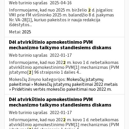
Web turinio sąrašas
2025-04-16
Informuojame, kad nuo 2025 m. birželio
2
d. įsigalios:
VMI prie FM viršininko 2025 m. balandžio 8 d. įsakymas
Nr. VA-28[1], kuriuo pakeistos ir nauja redakcija
išdėstytos...
Metai:
2025
Dėl atvirkštinio apmokestinimo PVM
mechanizmo taikymo standiesiems diskams
Web turinio sąrašas
2022-01-17
Informuojame, kad nuo 202
2
m. kovo 1 d. nebetaikomas
atvirkštinio apmokestinimo PVM[1] mechanizmas (PVM
įstatymo[
2
] 96 straipsnio 1 dalies 4...
Mokesčių žinyno kategorijos:
Mokesčių įstatymų
pakeitimai » Mokesčių įstatymų pakeitimai 2022 metais
» Pridėtinės vertės mokesčio pakeitimai nuo 2022 m.
Dėl atvirkštinio apmokestinimo PVM
mechanizmo taikymo standiesiems diskams
Web turinio sąrašas
2022-01-17
Informuojame, kad nuo 202
2
m. kovo 1 d. nebetaikomas
atvirkštinio apmokestinimo PVM[1] mechanizmas (PVM