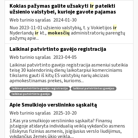
Kokias pažymas galite užsakyti
ir
pateikti
užsienio valstybei, kurioje gavote pajamas
Web turinio sąrašas
2024-01-30
Nuo 2023-11-01 užsienio valstybių, t. y. Vokietijos
ir
Nyderlandų
ir
kt.,
mokesčių
administratorių parengtų
pažymų apie...
Laikinai patvirtinto gavėjo registracija
Web turinio sąrašas
2023-04-05
Laikinai patvirtinto gavėjo registracija asmeniui suteikia
teisę 30 kalendorinių dienų laikotarpiui komerciniams
tikslams gauti iš kitų ES valstybių narių akcizais
apmokestinamas prekes, kurioms...
laikinai patvirtinto gavėjo registracija
laikinai patvirtintas gavėjas
laikinai patvirtinto gavėjo
Apie Smulkiojo verslininko sąskaitą
Web turinio sąrašas
2025-10-20
1.Kas yra smulkiojo verslininko sąskaita? Finansų
įstaigoje atidaryta individualią veiklą vykdančio asmens
(išskyrus fizinius asmenis, įsigijusius verslo liudijimus,
vykdančius žemės ūkio veiklą,...