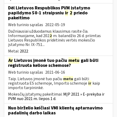
Dėl Lietuvos Respublikos PVM įstatymo
papildymo 50-1 straipsniu
ir
2
priedo
pakeitimo
Web turinio sąrašas
2022-05-19
Dažniausiai užduodamus klausimus rasite čia.
Informuojame, kad 202
2
m. balandžio 26 d. priimtas
Lietuvos Respublikos pridėtinės vertės mokesčio
įstatymo Nr. IX-751...
Metai:
2022
Ar
Lietuvos įmonė tuo pačiu
metu
gali būti
registruota keliose schemose?
Web turinio sąrašas
2021-06-16
Taip. Lietuvos įmonė tuo pačiu
metu
gali būti
registruota ES schemoje, Importo schemoje
ir
kaip
importo tarpininkė.
Mokesčių įstatymų pakeitimai:
MĮP 2021 » E-prekyba ir
PVM nuo 2021 m. liepos 1 d.
Nuo birželio keičiasi VMI klientų aptarnavimo
padalinių darbo laikas