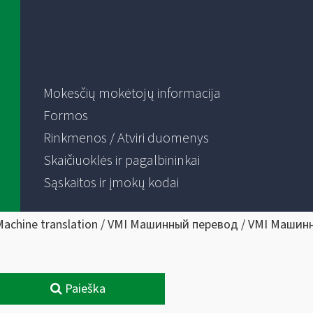
Mokesčių mokėtojų informacija
Formos
Rinkmenos / Atviri duomenys
Skaičiuoklės ir pagalbininkai
Sąskaitos ir įmokų kodai
Machine translation / VMI Машинный перевод / VMI Машин
Paieška