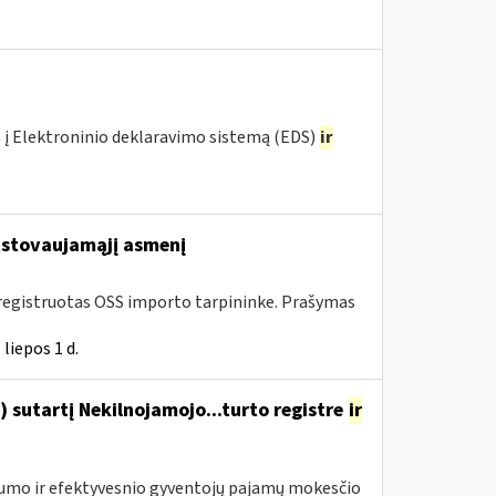
 į Elektroninio deklaravimo sistemą (EDS)
ir
stovaujamąjį asmenį
 įregistruotas OSS importo tarpininke. Prašymas
liepos 1 d.
 sutartį Nekilnojamojo...turto registre
ir
drumo ir efektyvesnio gyventojų pajamų mokesčio