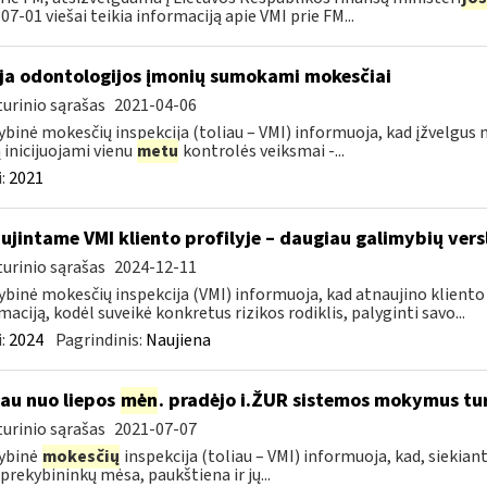
07-01 viešai teikia informaciją apie VMI prie FM...
ja odontologijos įmonių sumokami mokesčiai
urinio sąrašas
2021-04-06
ybinė mokesčių inspekcija (toliau – VMI) informuoja, kad įžvelg
ą inicijuojami vienu
metu
kontrolės veiksmai -...
:
2021
ujintame VMI kliento profilyje – daugiau galimybių vers
urinio sąrašas
2024-12-11
ybinė mokesčių inspekcija (VMI) informuoja, kad atnaujino kliento pr
maciją, kodėl suveikė konkretus rizikos rodiklis, palyginti savo...
:
2024
Pagrindinis:
Naujiena
jau nuo liepos
mėn
. pradėjo i.ŽUR sistemos mokymus tu
urinio sąrašas
2021-07-07
ybinė
mokesčių
inspekcija (toliau – VMI) informuoja, kad, siekiant
 prekybininkų mėsa, paukštiena ir jų...