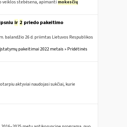
 veiklos stebėsena, apimanti
mokesčių
ipsniu
ir
2
priedo pakeitimo
m. balandžio 26 d. priimtas Lietuvos Respublikos
įstatymų pakeitimai 2022 metais » Pridėtinės
tarpiu aktyviai naudojasi sukčiai, kurie
2016–2025 metų antikorupcinę programą, nuo