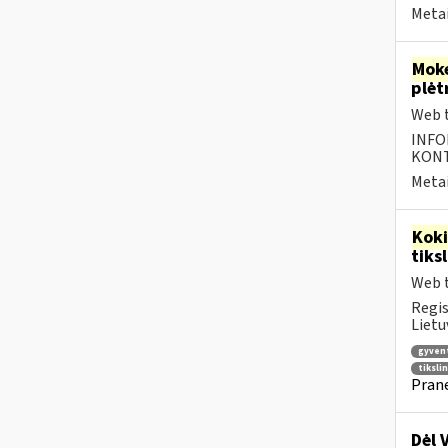
Metai
Moke
plėt
Web t
INFO
KONTA
Metai
Kok
tiks
Web t
Regis
Lietu
gyven
tiksli
Prane
Dėl 