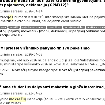
iu būdu
ir
kada turi būti pateikta metinė gyventojams i
ės pajamoms, deklaracija (GPM312)?
urinio sąrašas
2026-04-14
traci
jos
numeris KM1079 Ši informacija skelbiama: Metinė pajam
ama tik elektroniniu būdu, naudojantis elektroninio...
gpm
gpm312
pateikimo terminas
gpmį 24 str
pateikimo būdas
metinė a ir b kl
tojų pajamų mokestis » Įmonių deklaracijų ir pažymų teikimas VMI
racija GPM312
VMI prie FM viršininko įsakymo Nr. 178 pakeitimo
urinio sąrašas
2026-04-03
muojame, kad nuo 2026 m. balandžio 1 d. įsigalioja Valstybinės mo
sų ministerijos viršininko 2026 m. kovo 31 d. įsakymas Nr. VA-25 „Dėl
:
2026
Mokesčių žinyno kategorijos:
Mokesčių įstatymų pakeitima
m.
čiame studentus dalyvauti mokestinio ginčo inscenizaci
urinio sąrašas
2021-04-27
ybinė
mokesčių
inspekcija (toliau – VMI) kartu Verslo konsultac
a visus teisės...