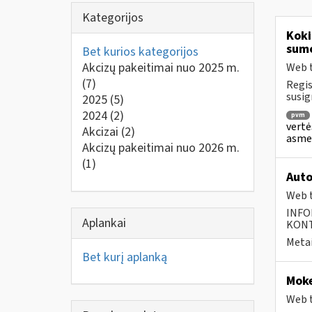
Kategorijos
Koki
sum
Bet kurios kategorijos
Akcizų pakeitimai nuo 2025 m.
Web t
(7)
Regis
susig
2025
(5)
2024
(2)
pvm
vertė
Akcizai
(2)
asmen
Akcizų pakeitimai nuo 2026 m.
(1)
Auto
Web t
INFO
Aplankai
KONTA
Metai
Bet kurį aplanką
Moke
Web t