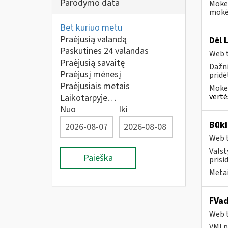
Parodymo data
Mokes
mokėt
Bet kuriuo metu
Praėjusią valandą
Dėl 
Paskutines 24 valandas
Web t
Praėjusią savaitę
Dažni
Praėjusį mėnesį
pridė
Praėjusiais metais
Mokes
vertė
Laikotarpyje…
Nuo
Iki
Būki
Web t
Valst
Paieška
prisi
Metai
FVad
Web t
VMI p