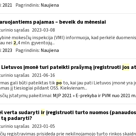
:
2021
Pagrindinis:
Naujiena
aruojantiems pajamas – beveik du mėnesiai
urinio sąrašas
2023-03-08
ybinė mokesčių inspekcija (VMI) informuoja, kad perkėlė duomenis
au nei
2
,4 mln. gyventojų...
:
2023
Pagrindinis:
Naujiena
 Lietuvos įmonė turi pateikti prašymą įregistruoti
jos
at
urinio sąrašas
2021-06-16
mas gali būti pateiktas tik
po
to, kai jau pati Lietuvos įmonė yra
amas jį tiesiogiai pildant OSS. Kiekvienam...
čių įstatymų pakeitimai:
MĮP 2021 » E-prekyba ir PVM nuo 2021 m. 
l verta sudaryti
ir
įregistruoti turto nuomos (panaudos)
 tą padaryti?
urinio sąrašas
2023-01-05
čių registravimas prisideda prie nekilnojamojo turto rinkos skai