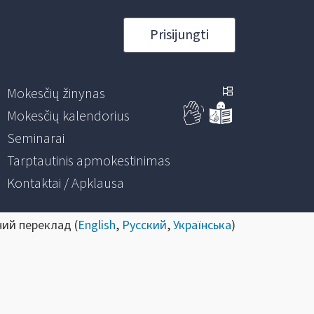
Prisijungti
Mokesčių žinynas
Mokesčių kalendorius
Seminarai
Tarptautinis apmokestinimas
Kontaktai / Apklausa
ний переклад (
English
,
Русский
,
Українська
)