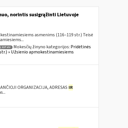
uo, norintis susigrąžinti Lietuvoje
okestinamiesiems asmenims (116–119 str.) Teisė
amiesiems...
Mokesčių žinyno kategorijos:
Pridėtinės
 117 str
 str.) » Užsienio apmokestinamiesiems
KANČIOJI ORGANIZACIJA, ADRESAS
IR
...