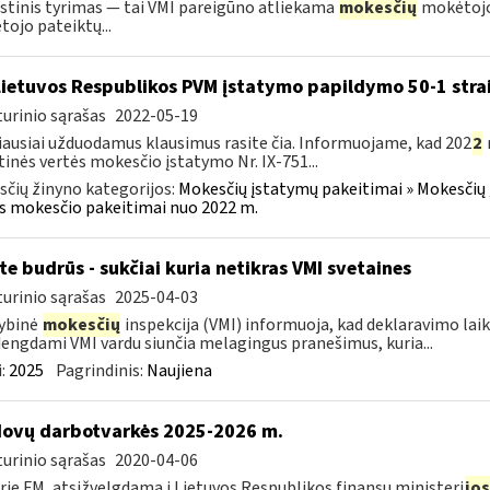
tinis tyrimas — tai VMI pareigūno atliekama
mokesčių
mokėtojo
ojo pateiktų...
Lietuvos Respublikos PVM įstatymo papildymo 50-1 stra
urinio sąrašas
2022-05-19
ausiai užduodamus klausimus rasite čia. Informuojame, kad 202
2
tinės vertės mokesčio įstatymo Nr. IX-751...
čių žinyno kategorijos:
Mokesčių įstatymų pakeitimai » Mokesčių 
s mokesčio pakeitimai nuo 2022 m.
te budrūs - sukčiai kuria netikras VMI svetaines
urinio sąrašas
2025-04-03
ybinė
mokesčių
inspekcija (VMI) informuoja, kad deklaravimo laiko
dengdami VMI vardu siunčia melagingus pranešimus, kuria...
:
2025
Pagrindinis:
Naujiena
ovų darbotvarkės 2025-2026 m.
urinio sąrašas
2020-04-06
rie FM, atsižvelgdama į Lietuvos Respublikos finansų ministeri
jos