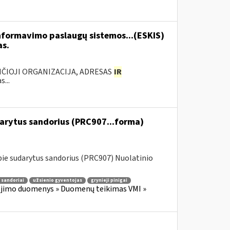
formavimo paslaugų sistemos...(ESKIS)
as.
ANČIOJI ORGANIZACIJA, ADRESAS
IR
...
darytus sandorius (PRC907...forma)
ie sudarytus sandorius (PRC907) Nuolatinio
 sandoriai
užsienio gyventojas
grynieji pinigai
jimo duomenys » Duomenų teikimas VMI »