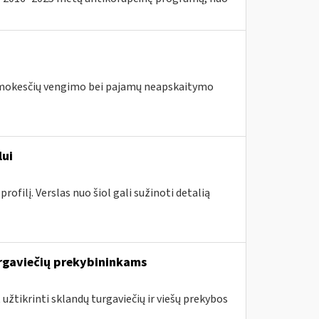
us mokesčių vengimo bei pajamų neapskaitymo
lui
ofilį. Verslas nuo šiol gali sužinoti detalią
rgaviečių prekybininkams
 užtikrinti sklandų turgaviečių ir viešų prekybos