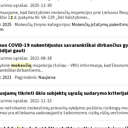
urinio sąrašas
2025-12-30
muojame, kad Valstybinės mokesčių inspekcijos prie Lietuvos Respu
žio 2
2
d. įsakymu Nr. VA-129 „Dėl Valstybinės...
:
2025
Mokesčių žinyno kategorijos:
Mokesčių įstatymų pakeitima
m.
nuo COVID-19 nukentėjusius savarankiškai dirbančius gyv
idijai gauti
urinio sąrašas
2021-08-18
ybinė
mokesčių
inspekcija (toliau – VMI) informuoja, kad Ekono
ankiškai dirbantiems...
:
2021
Pagrindinis:
Naujiena
uojamų tikrinti ūkio subjektų sąrašų sudarymo kriterija
urinio sąrašas
2021-11-15
o netinkamo mokestinių prievolių vykdymo požiūriu rizikingų m
imui yra atliekama vadovaujantis taikomomis rizikų rūšių vertinimo