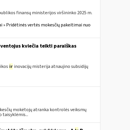
blikos finansų ministerijos viršininko 2025 m.
i » Pridėtinės vertės mokesčių pakeitimai nuo
entojus kviečia teikti paraiškas
mikos
ir
inovacijų misterija atnaujino subsidijų
i
okesčių mokėtojų atranka kontrolės veiksmų
 taisyklėmis...