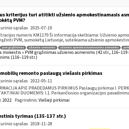
us kriterijus turi atitikti užsienio apmokestinamasis asm
okėtą PVM?
urinio sąrašas
2025-07-10
tracijos numeris KM1170 Ši informacija skelbiama: Užsienio apm
rąžinti PVM, sumokėtą Lietuvoje, suteikiama užsienio apmokestin
pvm grąžinimas
užsienio asmenims
užsienio apmokestinamiesiems asmenims
pvmį
s mokestis » PVM grąžinimas užsienio asmenims (42 str., 116–119
ims (116–119 str.)
mobilių remonto paslaugų viešasis pirkimas
urinio sąrašas
2022-05-11
RMACIJA APIE PRADEDAMUS PIRKIMUS Paslaugų pirkimai I. PER
KTINIAI DUOMENYS: I.1. Perkančiosios organizacijos pavadinimas
:
2022
Pagrindinis:
Viešieji pirkimai
stinis tyrimas (135-137 str.)
urinio sąrašas
2018-11-28