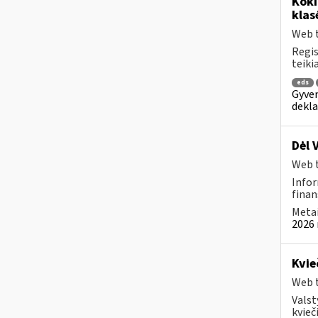
Kok
klas
Web t
Regis
teiki
eds
Gyven
dekla
Dėl 
Web t
Infor
finan
Metai
2026 
Kvie
Web t
Valst
kvieči