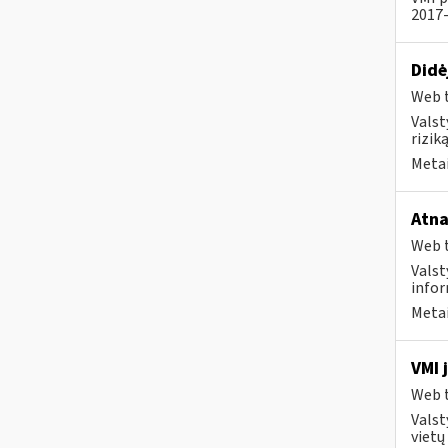
2017-
Didė
Web t
Valst
rizik
Metai
Atna
Web t
Valst
infor
Metai
VMI 
Web t
Valst
vietų