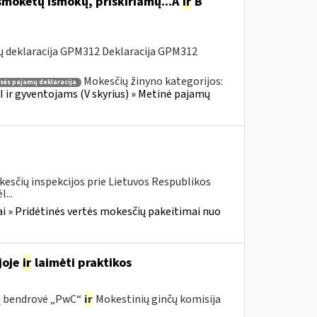
šmokėtų išmokų, priskiriamų...A
ir
B
ų deklaracija GPM312 Deklaracija GPM312
Mokesčių žinyno kategorijos:
asės pajamų deklaracija
 ir gyventojams (V skyrius) » Metinė pajamų
kesčių inspekcijos prie Lietuvos Respublikos
...
i » Pridėtinės vertės mokesčių pakeitimai nuo
joje
ir
laimėti praktikos
ijų bendrovė „PwC“
ir
Mokestinių ginčų komisija