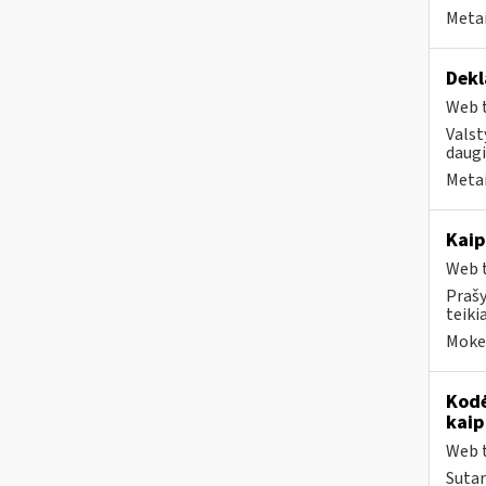
Metai
Dekl
Web t
Valst
daugi
Metai
Kaip
Web t
Prašy
teiki
Mokes
Kodė
kaip
Web t
Sutar