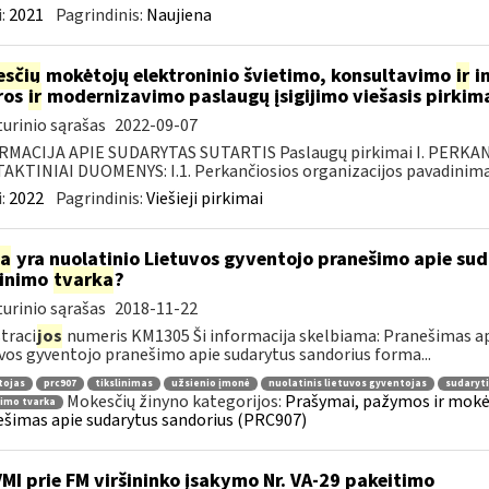
:
2021
Pagrindinis:
Naujiena
sčių
mokėtojų elektroninio švietimo, konsultavimo
ir
in
ros
ir
modernizavimo paslaugų įsigijimo viešasis pirkim
urinio sąrašas
2022-09-07
RMACIJA APIE SUDARYTAS SUTARTIS Paslaugų pirkimai I. PERK
KTINIAI DUOMENYS: I.1. Perkančiosios organizacijos pavadinimas
:
2022
Pagrindinis:
Viešieji pirkimai
ia
yra nuolatinio Lietuvos gyventojo pranešimo apie su
linimo
tvarka
?
urinio sąrašas
2018-11-22
traci
jos
numeris KM1305 Ši informacija skelbiama: Pranešimas ap
vos gyventojo pranešimo apie sudarytus sandorius forma...
tojas
prc907
tikslinimas
užsienio įmonė
nuolatinis lietuvos gyventojas
sudaryti
Mokesčių žinyno kategorijos:
Prašymai, pažymos ir mokė
nimo tvarka
šimas apie sudarytus sandorius (PRC907)
VMI prie FM viršininko įsakymo Nr. VA-29 pakeitimo