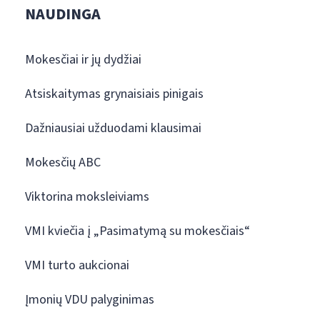
NAUDINGA
Mokesčiai ir jų dydžiai
Atsiskaitymas grynaisiais pinigais
Dažniausiai užduodami klausimai
Mokesčių ABC
Viktorina moksleiviams
VMI kviečia į „Pasimatymą su mokesčiais“
VMI turto aukcionai
Įmonių VDU palyginimas