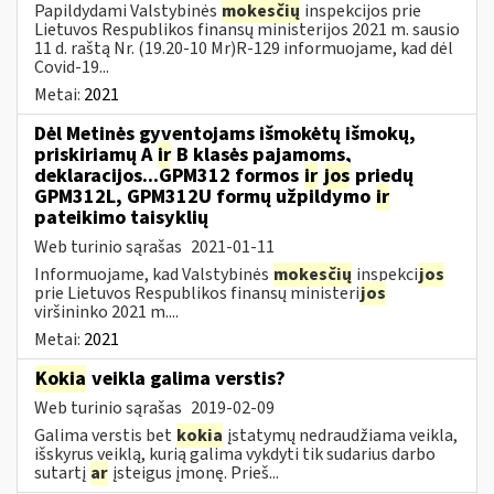
Papildydami Valstybinės
mokesčių
inspekcijos prie
Lietuvos Respublikos finansų ministerijos 2021 m. sausio
11 d. raštą Nr. (19.20-10 Mr)R-129 informuojame, kad dėl
Covid-19...
Metai:
2021
Dėl Metinės gyventojams išmokėtų išmokų,
priskiriamų A
ir
B klasės pajamoms,
deklaracijos...GPM312 formos
ir
jos
priedų
GPM312L, GPM312U formų užpildymo
ir
pateikimo taisyklių
Web turinio sąrašas
2021-01-11
Informuojame, kad Valstybinės
mokesčių
inspekci
jos
prie Lietuvos Respublikos finansų ministeri
jos
viršininko 2021 m....
Metai:
2021
Kokia
veikla galima verstis?
Web turinio sąrašas
2019-02-09
Galima verstis bet
kokia
įstatymų nedraudžiama veikla,
išskyrus veiklą, kurią galima vykdyti tik sudarius darbo
sutartį
ar
įsteigus įmonę. Prieš...