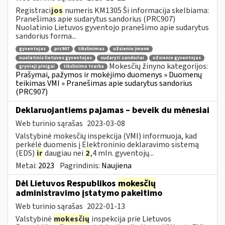
Registraci
jos
numeris KM1305 Ši informacija skelbiama:
Pranešimas apie sudarytus sandorius (PRC907)
Nuolatinio Lietuvos gyventojo pranešimo apie sudarytus
sandorius forma...
gyventojas
prc907
tikslinimas
užsienio įmonė
nuolatinis lietuvos gyventojas
sudaryti sandoriai
užsienio gyventojas
Mokesčių žinyno kategorijos:
grynieji pinigai
tikslinimo tvarka
Prašymai, pažymos ir mokėjimo duomenys » Duomenų
teikimas VMI » Pranešimas apie sudarytus sandorius
(PRC907)
Deklaruojantiems pajamas – beveik du mėnesiai
Web turinio sąrašas
2023-03-08
Valstybinė mokesčių inspekcija (VMI) informuoja, kad
perkėlė duomenis į Elektroninio deklaravimo sistemą
(EDS)
ir
daugiau nei
2
,4 mln. gyventojų...
Metai:
2023
Pagrindinis:
Naujiena
Dėl Lietuvos Respublikos
mokesčių
administravimo įstatymo pakeitimo
Web turinio sąrašas
2022-01-13
Valstybinė
mokesčių
inspekcija prie Lietuvos