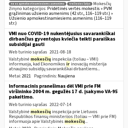
Mokesčių
ne es apmokestinamiesiems asmenims
trečiosios šalys
žinyno kategorijos:
Pridėtinės vertės mokestis » PVM
grąžinimas užsienio asmenims (42 str., 116–119 str.) »
Užsienio apmokestinamiesiems asmenims (116–119
str.)
VMI nuo COVID-19 nukentėjusius savarankiškai
dirbančius gyventojus kviečia teikti paraiškas
subsidijai gauti
Web turinio sąrašas
2021-08-18
Valstybinė
mokesčių
inspekcija (toliau – VMI)
informuoja, kad Ekonomikos
ir
inovacijų misterija
atnaujino subsidijų savarankiškai dirbantiems...
Metai:
2021
Pagrindinis:
Naujiena
Informacinis pranešimas dėl VMI prie FM
viršininko 2004 m. gegužės 17 d. įsakymo VA-95
pakeitimo.
Web turinio sąrašas
2022-07-14
Valstybinė
mokesčių
inspekcija prie Lietuvos
Respublikos finansų ministerijos (toliau ― VMI prie FM)
informuoja apie Valstybinės
mokesčių
...