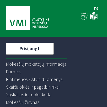
Prisijungti
Mokesčių mokėtojų informacija
Formos
Rinkmenos / Atviri duomenys
Skaičiuoklės ir pagalbininkai
Sąskaitos ir įmokų kodai
Mokesčių žinynas