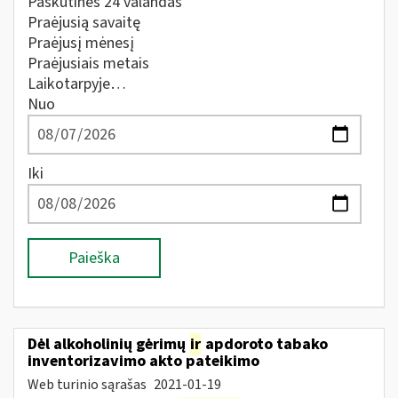
Paskutines 24 valandas
Praėjusią savaitę
Praėjusį mėnesį
Praėjusiais metais
Laikotarpyje…
Nuo
Iki
Paieška
Dėl alkoholinių gėrimų
ir
apdoroto tabako
inventorizavimo akto pateikimo
Web turinio sąrašas
2021-01-19