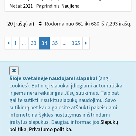
Metai:
2021
Pagrindinis:
Naujiena
20 Įrašų(-ai)
Rodoma nuo 661 iki 680 iš 7,293 irašų.
1
...
33
34
35
...
365
Uždaryti
Šioje svetainėje naudojami slapukai
(angl.
cookies). Būtinieji slapukai įdiegiami automatiškai
ir jiems nėra reikalingas Jūsų sutikimas. Taip pat
galite sutikti ir su kitų slapukų naudojimu. Savo
sutikimą bet kada galėsite atšaukti pakeisdami
interneto naršyklės nustatymus ir ištrindami
įrašytus slapukus. Daugiau informacijos
Slapukų
politika
;
Privatumo politika.