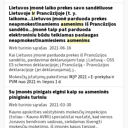
Lietuvos įmonė laiko prekes savo sandėliuose
Lietuvoje
ir
Prancūzijoje (t. y.
laikoma...Lietuvos įmonė parduoda prekes
neapmokestinamiems
asmenims
iš Prancūzijos
sandėlio...įmonė taip pat parduoda
elektroniniu būdu teikiamas paslaugas
neapmokestinamiesiems
asmenims
Web turinio sąrašas
2021-06-16
Kai Lietuvos įmonė parduoda prekes iš Prancūzijos
sandėlio, pardavimai deklaruojami taip: į Lietuvą – OSS
ES schemos deklaracijoje; į Prancūziją – Prancūzijos
deklaracijoje (jei deklaruojama); į...
Mokesčių įstatymų pakeitimai:
MĮP 2021 » E-prekyba ir
PVM nuo 2021 m. liepos 1 d.
Su įmonės pinigais elgėsi kaip su asmeninės
piniginės turiniu
Web turinio sąrašas
2021-03-30
Kauno apskrities valstybinės mokesčių inspekcijos
(toliau – Kauno AVMI) specialistai nustatė, kad vienos
Jonavos bendrovės vadovas, siekdamas išvengti
mokesčių mokėjimo, iš įmonės kasos tiesiog...