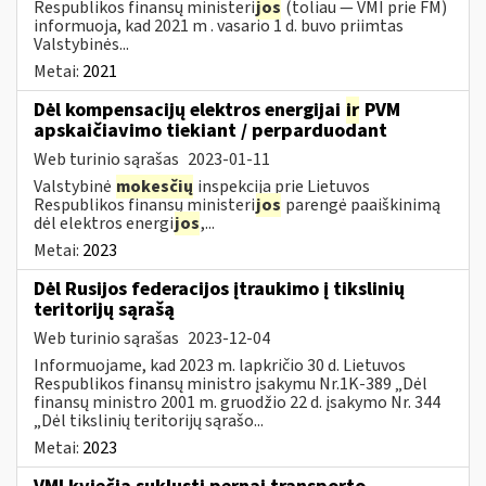
Respublikos finansų ministeri
jos
(toliau — VMI prie FM)
informuoja, kad 2021 m . vasario 1 d. buvo priimtas
Valstybinės...
Metai:
2021
Dėl kompensacijų elektros energijai
ir
PVM
apskaičiavimo tiekiant / perparduodant
Web turinio sąrašas
2023-01-11
Valstybinė
mokesčių
inspekcija prie Lietuvos
Respublikos finansų ministeri
jos
parengė paaiškinimą
dėl elektros energi
jos
,...
Metai:
2023
Dėl Rusijos federacijos įtraukimo į tikslinių
teritorijų sąrašą
Web turinio sąrašas
2023-12-04
Informuojame, kad 2023 m. lapkričio 30 d. Lietuvos
Respublikos finansų ministro įsakymu Nr.1K-389 „Dėl
finansų ministro 2001 m. gruodžio 22 d. įsakymo Nr. 344
„Dėl tikslinių teritorijų sąrašo...
Metai:
2023