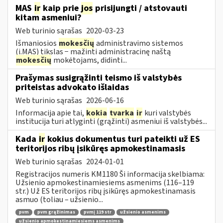
MAS
ir
kaip prie
jos
prisijungti / atstovauti
kitam asmeniui?
Web turinio sąrašas
2020-03-23
Išmaniosios
mokesčių
administravimo sistemos
(i.MAS) tikslas − mažinti administracinę naštą
mokesčių
mokėtojams, didinti...
Prašymas susigrąžinti teismo iš valstybės
priteistas advokato išlaidas
Web turinio sąrašas
2026-06-16
Informacija apie tai,
kokia
tvarka
ir
kuri valstybės
institucija turi atlyginti (grąžinti) asmeniui iš valstybės...
Kada
ir
kokius dokumentus turi pateikti už ES
teritorijos ribų įsikūręs apmokestinamasis
Web turinio sąrašas
2024-01-01
Registracijos numeris KM1180 Ši informacija skelbiama:
Užsienio apmokestinamiesiems asmenims (116–119
str.) Už ES teritorijos ribų įsikūręs apmokestinamasis
asmuo (toliau – užsienio...
pvm
pvm grąžinimas
pvmį 119 str
užsienio asmenims
užsienio apmokestinamiesiems asmenims