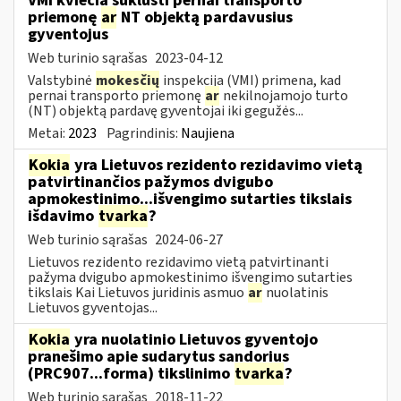
VMI kviečia suklusti pernai transporto
priemonę
ar
NT objektą pardavusius
gyventojus
Web turinio sąrašas
2023-04-12
Valstybinė
mokesčių
inspekcija (VMI) primena, kad
pernai transporto priemonę
ar
nekilnojamojo turto
(NT) objektą pardavę gyventojai iki gegužės...
Metai:
2023
Pagrindinis:
Naujiena
Kokia
yra Lietuvos rezidento rezidavimo vietą
patvirtinančios pažymos dvigubo
apmokestinimo...išvengimo sutarties tikslais
išdavimo
tvarka
?
Web turinio sąrašas
2024-06-27
Lietuvos rezidento rezidavimo vietą patvirtinanti
pažyma dvigubo apmokestinimo išvengimo sutarties
tikslais Kai Lietuvos juridinis asmuo
ar
nuolatinis
Lietuvos gyventojas...
Kokia
yra nuolatinio Lietuvos gyventojo
pranešimo apie sudarytus sandorius
(PRC907...forma) tikslinimo
tvarka
?
Web turinio sąrašas
2018-11-22