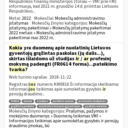
Respublikos finansų ministerijos (toliau — VMI prie FM)
informuoja, kad 2021 m. gruodžio 14 d. priimtas Lietuvos
Respublikos...
Metai:
2022
Mokesčiai:
Mokesčių administravimo
įstatymas
Mokesčių žinyno kategorijos:
Mokesčių
įstatymų pakeitimai » Mokesčių įstatymų pakeitimai
2022 metais » Mokesčių administravimo įstatymo
pakeitimai nuo 2022 m.
Kokia
yra duomenų apie nuolatinių Lietuvos
gyventojų grąžintas paskolas (jų dalis...),
skirtas išlaidoms už studijas
ir
/
ar
profesinį
mokymą padengti (FR0614 forma)...pateikimo
tvarka
?
Web turinio sąrašas
2018-11-22
Registraci
jos
numeris KM0816 Ši informacija skelbiama:
Informaci
jos
teikimas apie sumokėtas gyvybės
ir
pensijų draudimo...
fr0614
įmonė
studijos
juridinis asmuo
profesinis mokymas
grąžinta paskola
nuolatinis lietuvos gyventojas
paskola mokslui
Mokesčių žinyno kategorijos:
Prašymai, pažymos ir
mokėjimo duomenys » Duomenų teikimas VMI »
Informacijos teikimas apie sumokėtas gyvybės ir pensijų
draudimo įmokas, bū