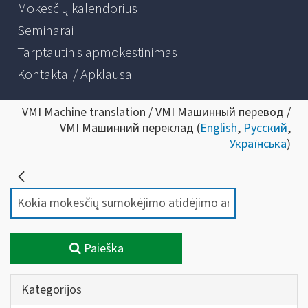
Mokesčių kalendorius
Seminarai
Tarptautinis apmokestinimas
Kontaktai / Apklausa
VMI Machine translation / VMI Машинный перевод /
VMI Машинний переклад (
English
,
Русский
,
Українська
)
Paieška
Kategorijos