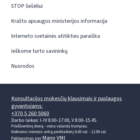
STOP šešėliui
Krašto apsaugos ministerijos informacija
Interneto svetainės atitikties paraiška
Ieškome turto savininkų
Nuorodos
Konsultacijos mokesčių klausimais ir paslaugos
gyventojams:
+370 5 260 5060
Darbo laikas: I-IV 8.00-17.00, V 8.00-15.45.
Prieššventinę dieną - viena valanda trumpiau.
Kiekvieno mėnesio antrą penktadienį 8.00 val. - 12.00 val.
Mano VMI
Paklausimas per