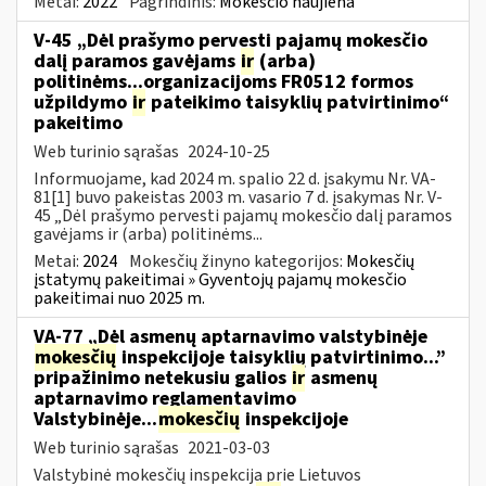
Metai:
2022
Pagrindinis:
Mokesčio naujiena
V-45 „Dėl prašymo pervesti pajamų mokesčio
dalį paramos gavėjams
ir
(arba)
politinėms...organizacijoms FR0512 formos
užpildymo
ir
pateikimo taisyklių patvirtinimo“
pakeitimo
Web turinio sąrašas
2024-10-25
Informuojame, kad 2024 m. spalio 22 d. įsakymu Nr. VA-
81[1] buvo pakeistas 2003 m. vasario 7 d. įsakymas Nr. V-
45 „Dėl prašymo pervesti pajamų mokesčio dalį paramos
gavėjams ir (arba) politinėms...
Metai:
2024
Mokesčių žinyno kategorijos:
Mokesčių
įstatymų pakeitimai » Gyventojų pajamų mokesčio
pakeitimai nuo 2025 m.
VA-77 „Dėl asmenų aptarnavimo valstybinėje
mokesčių
inspekcijoje taisyklių patvirtinimo...”
pripažinimo netekusiu galios
ir
asmenų
aptarnavimo reglamentavimo
Valstybinėje...
mokesčių
inspekcijoje
Web turinio sąrašas
2021-03-03
Valstybinė mokesčių inspekcija prie Lietuvos