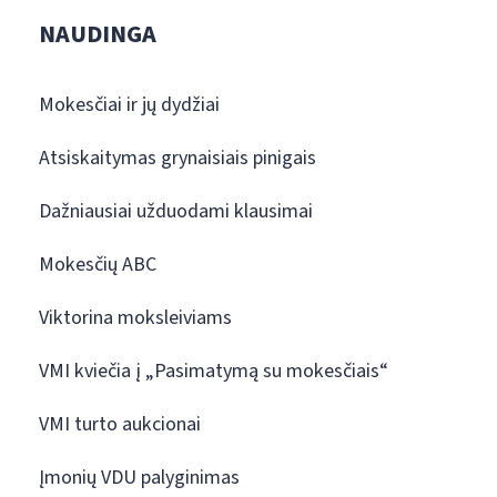
NAUDINGA
Mokesčiai ir jų dydžiai
Atsiskaitymas grynaisiais pinigais
Dažniausiai užduodami klausimai
Mokesčių ABC
Viktorina moksleiviams
VMI kviečia į „Pasimatymą su mokesčiais“
VMI turto aukcionai
Įmonių VDU palyginimas