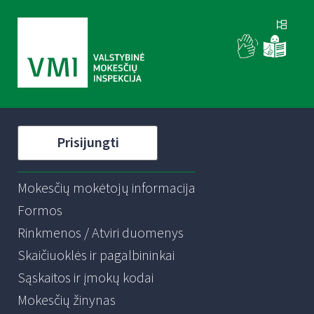
Prisijungti
Mokesčių mokėtojų informacija
Formos
Rinkmenos / Atviri duomenys
Skaičiuoklės ir pagalbininkai
Sąskaitos ir įmokų kodai
Mokesčių žinynas