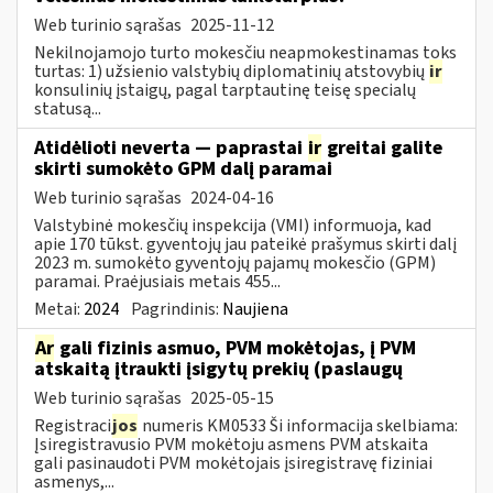
Web turinio sąrašas
2025-11-12
Nekilnojamojo turto mokesčiu neapmokestinamas toks
turtas: 1) užsienio valstybių diplomatinių atstovybių
ir
konsulinių įstaigų, pagal tarptautinę teisę specialų
statusą...
Atidėlioti neverta — paprastai
ir
greitai galite
skirti sumokėto GPM dalį paramai
Web turinio sąrašas
2024-04-16
Valstybinė mokesčių inspekcija (VMI) informuoja, kad
apie 170 tūkst. gyventojų jau pateikė prašymus skirti dalį
2023 m. sumokėto gyventojų pajamų mokesčio (GPM)
paramai. Praėjusiais metais 455...
Metai:
2024
Pagrindinis:
Naujiena
Ar
gali fizinis asmuo, PVM mokėtojas, į PVM
atskaitą įtraukti įsigytų prekių (paslaugų
Web turinio sąrašas
2025-05-15
Registraci
jos
numeris KM0533 Ši informacija skelbiama:
Įsiregistravusio PVM mokėtoju asmens PVM atskaita
gali pasinaudoti PVM mokėtojais įsiregistravę fiziniai
asmenys,...