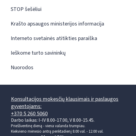
STOP šešėliui
Krašto apsaugos ministerijos informacija
Interneto svetainės atitikties paraiška
Ieškome turto savininkų
Nuorodos
Konsultacijos mokesčių klausimais ir paslaugos
gyventojams:
+370 5 260 5060
Darbo laikas: I-IV 8.00-17.00, V 8.00-15.45.
Prieššventinę dieną - viena valanda trumpiau.
Kiekvieno mėnesio antrą penktadienį 8.00 val. - 12.00 val.