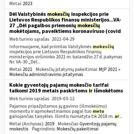
Metai:
2023
Dėl Valstybinės
mokesčių
inspekcijos prie
Lietuvos Respublikos finansų ministerijos...VA-
27 „Dėl pagalbos priemonių
mokesčių
mokėtojams, paveiktiems koronaviruso (covid
Web turinio sąrašas
2021-04-29
Informuojame, kad priimtas Valstybinės
mokesčių
inspekcijos prie Lietuvos Respublikos finansų
ministerijos viršininko 2021 m. balandžio 27 d. įsakymas
Nr. VA-30 „Dėl...
Metai:
2021
Mokesčių įstatymų pakeitimai:
MĮP 2021 »
Mokesčiu administravimo įstatymas
Kokie gyventojų pajamų mokesčio tarifai
taikomi 2019 metais paskirtoms
ir
išmokėtoms
Web turinio sąrašas
2019-03-12
Pajamos pripažįstamos jų gavimo (išmokėjimo)
momentu ir apmokestinamos pagal tuo
metu
galiojančias taisykles. Išimtis numatyta tik 2018 m.
ar
...
Metai (Archyvas):
2019
Mokesčiai:
Gyventojų pajamų
mokestis
Pagrindinis:
Mokesčių pakeitimai