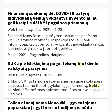
Finansinių sunkumų dėl COVID-19 patyrę
individualią veiklą vykdantys gyventojai jau
gali kreiptis dėl VMI pagalbos priemonių
Web turinio sąrašas
2021-01-28
Standartizuos formos prašymas teikiamas per Mano
VMI. Valstybinė mokesčių inspekcija (toliau – VMI)
informuoja, kad gyventojai, vykdantys individualią veiklą,
kuri nebuvo įtraukta į apribotų veiklų...
Metai:
2021
Pagrindinis:
Naujiena
DUK apie išieškojimą pagal teismų
ir
užsienio
valstybių prašymus
Web turinio sąrašas
2022-03-09
1. Mano VMI sistemoje gavau pranešimą apie skolą pagal
Lietuvos teismo išduotą vykdomąjį dokumentą,
kokia
tai skola? Pranešimas apie nesumokėtas prievoles pagal
Lietuvos...
Toliau atnaujinama Mano VMI - gyventojams
paprasčiau įsigyti verslo liudijimą e. būdu