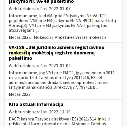
įsakymo Nr. VA-49 pakeitimo
Web turinio sąrašas
2022-01-07
Informuojame, kad VMI prie FM įsakymu Nr. VA-1[1]
papildėme VMI prie FM įsakymu Nr. VA-49[
2
] patvirtintą
Aprašą[3]. VMI prie FM įsakymas Nr. VA-1 parengtas
atsižvelgiant į...
Metai:
2022
Mokesčiai:
Pridėtinės vertės mokestis
VA-189 „Dėl juridinio asmens registravimo
mokesčių
mokėtojų registre duomenų
pakeitimo
Web turinio sąrašas
2023-01-04
Informuojame, jog VMI prie FM[1], įgyvendindama 2011
m. vasario 15 d. Tarybos direktyvą 2011/16/ES dėl
administracinio bendradarbiavimo apmokestinimo
srityje ir panaikinančią Direktyvą 77/799/EBB...
Metai:
2023
Kita aktuali informacija
Web turinio sąrašas
2022-11-10
DAC7: kas yra Tarybos direktyva (ES) 2021/514
ir
ką ji
reiškia platformų operatoriams Atsiradus Tarybos