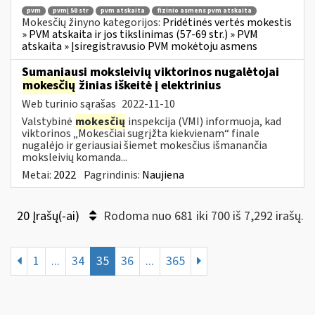
pvm
pvmį 58 str
pvm atskaita
fizinio asmens pvm atskaita
Mokesčių žinyno kategorijos:
Pridėtinės vertės mokestis
» PVM atskaita ir jos tikslinimas (57-69 str.) » PVM
atskaita » Įsiregistravusio PVM mokėtoju asmens
Sumaniausi moksleivių viktorinos nugalėtojai
mokesčių
žinias iškeitė į elektrinius
Web turinio sąrašas
2022-11-10
Valstybinė
mokesčių
inspekcija (VMI) informuoja, kad
viktorinos „Mokesčiai sugrįžta kiekvienam“ finale
nugalėjo ir geriausiai šiemet mokesčius išmanančia
moksleivių komanda...
Metai:
2022
Pagrindinis:
Naujiena
20 Įrašų(-ai)
Rodoma nuo 681 iki 700 iš 7,292 irašų.
1
...
34
35
36
...
365