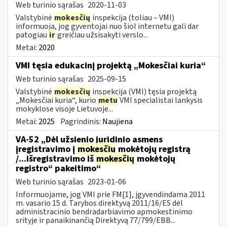
Web turinio sąrašas
2020-11-03
Valstybinė
mokesčių
inspekcija (toliau – VMI)
informuoja, jog gyventojai nuo šiol internetu gali dar
patogiau
ir
greičiau užsisakyti verslo...
Metai:
2020
VMI tęsia edukacinį projektą „Mokesčiai kuria“
Web turinio sąrašas
2025-09-15
Valstybinė
mokesčių
inspekcija (VMI) tęsia projektą
„Mokesčiai kuria“, kurio
metu
VMI specialistai lankysis
mokyklose visoje Lietuvoje...
Metai:
2025
Pagrindinis:
Naujiena
VA-52 „Dėl užsienio juridinio asmens
įregistravimo į
mokesčių
mokėtojų registrą
/...išregistravimo iš
mokesčių
mokėtojų
registro“ pakeitimo“
Web turinio sąrašas
2023-01-06
Informuojame, jog VMI prie FM[1], įgyvendindama 2011
m. vasario 15 d. Tarybos direktyvą 2011/16/ES dėl
administracinio bendradarbiavimo apmokestinimo
srityje ir panaikinančią Direktyvą 77/799/EBB...