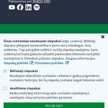
Mano VMI
Paklausimas per
Valstybinė mokesčių inspekcija prie Lietuvos
U
Respublikos finansų ministerijos
Šioje svetainėje naudojami slapukai
(angl. cookies). Būtinieji
slapukai įdiegiami automatiškai ir jiems nėra reikalingas Jūsų
Biudžetinė įstaiga. Juridinio asmens kodas — 188659752,
sutikimas. Taip pat galite sutikti ir su kitų slapukų naudojimu. Savo
adresas: Vasario 16-osios g. 14, 01107 Vilnius, Lietuva, el.paštas:
sutikimą bet kada galėsite atšaukti pakeisdami interneto naršyklės
vmi@vmi.lt
, E. pristatymo dėžutės adresas 188659752
nustatymus ir ištrindami įrašytus slapukus. Daugiau informacijos
Duomenys apie Valstybinę mokesčių inspekciją prie Lietuvos
Slapukų politika
;
Privatumo politika.
Respublikos finansų ministerijos kaupiami ir saugomi Juridinių
asmenų registre
Būtinieji slapukai
Naudojami sklandžiam svetainės veikimui ir įgalina pagrindines
svetainės funkcijas. Be šių slapukų svetainė negali tinkamai veikti.
Analitiniai slapukai
Renka statistinę informaciją apie svetainės naudojimą ir
naudojami Jūsų naršymo patirties gerinimui.
PATVIRTINTI