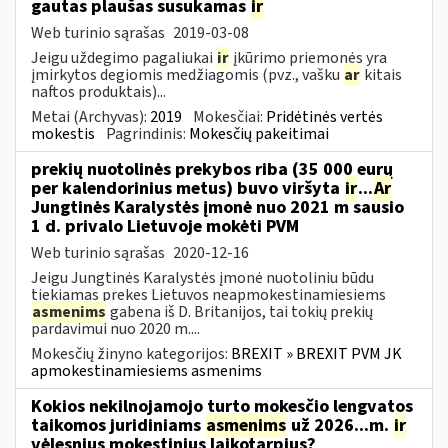
gautas plaušas susukamas
ir
Web turinio sąrašas
2019-03-08
Jeigu uždegimo pagaliukai
ir
įkūrimo priemonės yra
įmirkytos degiomis medžiagomis (pvz., vašku
ar
kitais
naftos produktais)...
Metai (Archyvas):
2019
Mokesčiai:
Pridėtinės vertės
mokestis
Pagrindinis:
Mokesčių pakeitimai
prekių nuotolinės prekybos riba (35 000 eurų
per kalendorinius metus) buvo viršyta
ir
...
Ar
Jungtinės Karalystės įmonė nuo 2021 m sausio
1 d. privalo Lietuvoje mokėti PVM
Web turinio sąrašas
2020-12-16
Jeigu Jungtinės Karalystės įmonė nuotoliniu būdu
tiekiamas prekes Lietuvos neapmokestinamiesiems
asmenims
gabena iš D. Britanijos, tai tokių prekių
pardavimui nuo 2020 m....
Mokesčių žinyno kategorijos:
BREXIT » BREXIT PVM JK
apmokestinamiesiems asmenims
Kokios nekilnojamojo turto mokesčio lengvatos
taikomos juridiniams
asmenims
už 2026...m.
ir
vėlesnius mokestinius laikotarpius?