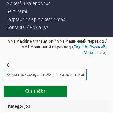
Mokesčių kalendorius
Seminarai
Tarptautinis apmokestinimas
Kontaktai / Apklausa
VMI Machine translation / VMI Машинный перевод /
VMI Машинний переклад (
English
,
Русский
,
Українська
)
Paieška
Kategorijos