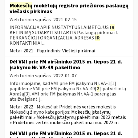
Mokesčių
mokėtojų registro priežiūros paslaugų
viešasis pirkimas
Web turinio sąrašas
2021-02-15
INFORMACIJA APIE NUSTATYTUS LAIMĖTOJUS
IR
KETINIMĄ SUDARYTI SUTARTIS Paslaugų pirkimai I.
PERKANČIOJI ORGANIZACIJA, ADRESAS
IR
KONTAKTINIAI...
Metai:
2021
Pagrindinis:
Viešieji pirkimai
Dėl VMI prie FM viršininko 2015 m. liepos 21 d.
įsakymo Nr. VA-49 pakeitimo
Web turinio sąrašas
2022-01-07
Informuojame, kad VMI prie FM įsakymu Nr. VA-1[1]
papildėme VMI prie FM įsakymu Nr. VA-49[
2
] patvirtintą
Aprašą[3]. VMI prie FM įsakymas Nr. VA-1 parengtas
atsižvelgiant į...
Metai:
2022
Mokesčiai:
Pridėtinės vertės mokestis
Mokesčių žinyno kategorijos:
Mokesčių įstatymų
pakeitimai » Mokesčių įstatymų pakeitimai 2022 metais
» Pridėtinės vertės mokesčio pakeitimai nuo 2022 m.
Dėl VMI prie FM viršininko 2015 m. liepos 21 d.