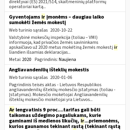
direktyvai (ES) 2021/514, skaitmeninių platformų
operatoriai kartą...
Gyventojams
ir
įmonėms – daugiau laiko
sumokėti žemės mokestį
Web turinio sąrašas
2020-10-22
Valstybinė mokesčių inspekcija (toliau – VMI)
informuoja, kad privačios žemės savininkams
apskaičiavo už 2020 metus mokėtiną žemės mokestį
ir
šiandien išsamias deklaracijas...
Metai:
2020
Pagrindinis:
Naujiena
Angliavandenilių išteklių mokestis
Web turinio sąrašas
2020-01-06
Pagrindinis teisės aktas - Lietuvos Respublikos
angliavandenilių išteklių mokesčio įstatymas (toliau -
Įstatymas). Mokesčio mokėtojai: Angliavandenilių
išteklių mokesčio mokėtojai yra Lietuvos...
Ar
lengvatinis 9 proc....tarifas gali būti
taikomas uždegimo pagaliukams, kurie
gaminami iš medienos likučių,
ir
...priemonėms,
kurios gaunamos tekinant rąstą (tekinant rąstą