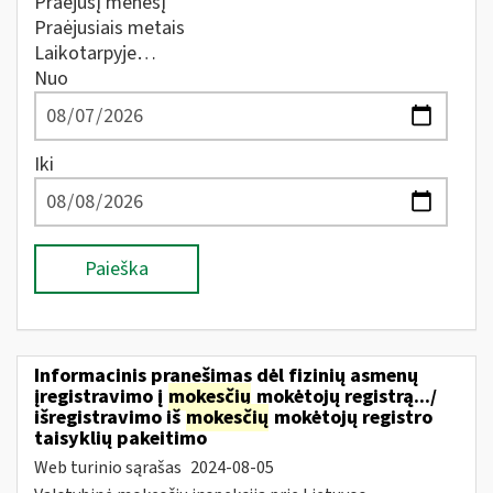
Praėjusį mėnesį
Praėjusiais metais
Laikotarpyje…
Nuo
Iki
Paieška
Informacinis pranešimas dėl fizinių asmenų
įregistravimo į
mokesčių
mokėtojų registrą.../
išregistravimo iš
mokesčių
mokėtojų registro
taisyklių pakeitimo
Web turinio sąrašas
2024-08-05