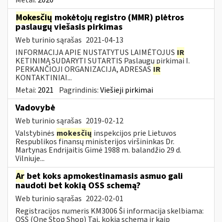
Mokesčių
mokėtojų registro (MMR) plėtros
paslaugų viešasis pirkimas
Web turinio sąrašas
2021-04-13
INFORMACIJA APIE NUSTATYTUS LAIMĖTOJUS
IR
KETINIMĄ SUDARYTI SUTARTIS Paslaugų pirkimai I.
PERKANČIOJI ORGANIZACIJA, ADRESAS
IR
KONTAKTINIAI...
Metai:
2021
Pagrindinis:
Viešieji pirkimai
Vadovybė
Web turinio sąrašas
2019-02-12
Valstybinės
mokesčių
inspekcijos prie Lietuvos
Respublikos finansų ministerijos viršininkas Dr.
Martynas Endrijaitis Gimė 1988 m. balandžio 29 d.
Vilniuje...
Ar
bet koks apmokestinamasis asmuo gali
naudoti bet kokią OSS schemą?
Web turinio sąrašas
2022-02-01
Registracijos numeris KM3006 Ši informacija skelbiama:
OSS (One Stop Shop) Tai, kokią schemą ir kaip