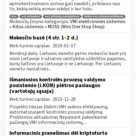
apmokestinamasis asmuo gali naudoti, priklauso nuo
to, kokią veiklą asmuo vykdys ir kur toks...
oss
oss schemos
oss schemų naudojimas
kokia oss schema priklauso
Mokesčių žinyno kategorijos:
VMI elektroninės sistemos
» Kitos sistemos » MOSS (Mini One Stop Shop)
Mokesčio bazė (4 str. 1-
2
d.)
Web turinio sąrašas
2019-01-07
Bendroji dalis: Lietuvos vieneto pelno mokesčio bazė yra
visos Lietuvoje ir užsienio valstybėse uždirbtos pajamos,
kurių šaltinis yra Lietuvoje ir ne Lietuvoje. Per Lietuvos
vieneto nuolatines...
Išmaniosios kontrolės procesų valdymo
posistemio (i.KON) plėtros paslaugos
(vartotojų sąsaja)
Web turinio sąrašas
2023-11-28
Projekto tikslas Didinti VMI veiklos efektyvumą,
automatizuojant kontrolės procesų valdymą.
Problemos aktualumas Nepaisant pakankamai
pažangių VMI informacinių sistemų,...
Informacinis pranešimas dėl kriptoturto