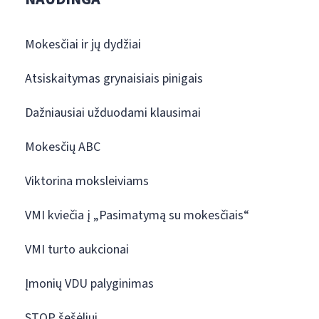
Mokesčiai ir jų dydžiai
Atsiskaitymas grynaisiais pinigais
Dažniausiai užduodami klausimai
Mokesčių ABC
Viktorina moksleiviams
VMI kviečia į „Pasimatymą su mokesčiais“
VMI turto aukcionai
Įmonių VDU palyginimas
STOP šešėliui