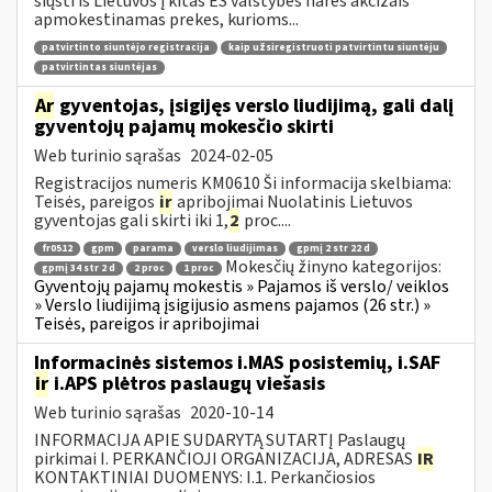
siųsti iš Lietuvos į kitas ES valstybes nares akcizais
apmokestinamas prekes, kurioms...
patvirtinto siuntėjo registracija
kaip užsiregistruoti patvirtintu siuntėju
patvirtintas siuntėjas
Ar
gyventojas, įsigijęs verslo liudijimą, gali dalį
gyventojų pajamų mokesčio skirti
Web turinio sąrašas
2024-02-05
Registracijos numeris KM0610 Ši informacija skelbiama:
Teisės, pareigos
ir
apribojimai Nuolatinis Lietuvos
gyventojas gali skirti iki 1,
2
proc....
fr0512
gpm
parama
verslo liudijimas
gpmį 2 str 22 d
Mokesčių žinyno kategorijos:
gpmį 34 str 2 d
2 proc
1 proc
Gyventojų pajamų mokestis » Pajamos iš verslo/ veiklos
» Verslo liudijimą įsigijusio asmens pajamos (26 str.) »
Teisės, pareigos ir apribojimai
Informacinės sistemos i.MAS posistemių, i.SAF
ir
i.APS plėtros paslaugų viešasis
Web turinio sąrašas
2020-10-14
INFORMACIJA APIE SUDARYTĄ SUTARTĮ Paslaugų
pirkimai I. PERKANČIOJI ORGANIZACIJA, ADRESAS
IR
KONTAKTINIAI DUOMENYS: I.1. Perkančiosios