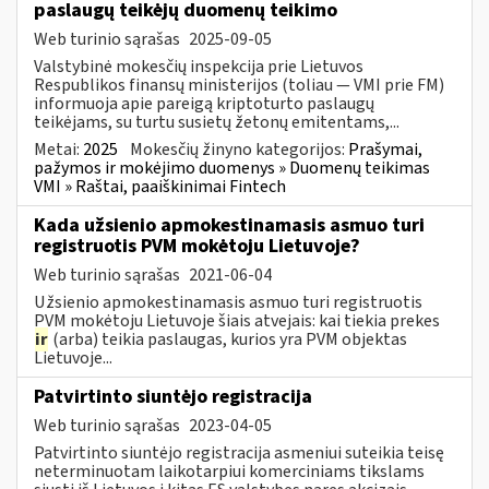
paslaugų teikėjų duomenų teikimo
Web turinio sąrašas
2025-09-05
Valstybinė mokesčių inspekcija prie Lietuvos
Respublikos finansų ministerijos (toliau — VMI prie FM)
informuoja apie pareigą kriptoturto paslaugų
teikėjams, su turtu susietų žetonų emitentams,...
Metai:
2025
Mokesčių žinyno kategorijos:
Prašymai,
pažymos ir mokėjimo duomenys » Duomenų teikimas
VMI » Raštai, paaiškinimai Fintech
Kada užsienio apmokestinamasis asmuo turi
registruotis PVM mokėtoju Lietuvoje?
Web turinio sąrašas
2021-06-04
Užsienio apmokestinamasis asmuo turi registruotis
PVM mokėtoju Lietuvoje šiais atvejais: kai tiekia prekes
ir
(arba) teikia paslaugas, kurios yra PVM objektas
Lietuvoje...
Patvirtinto siuntėjo registracija
Web turinio sąrašas
2023-04-05
Patvirtinto siuntėjo registracija asmeniui suteikia teisę
neterminuotam laikotarpiui komerciniams tikslams