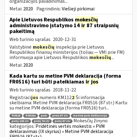
organizacijos pavadinimas...
Metai:
2020
Pagrindinis:
Viešieji pirkimai
Apie Lietuvos Respublikos
mokesčių
administravimo įstatymo 14
ir
87 straipsnių
pakeitimą
Web turinio sąrašas
2020-12-31
Valstybinė
mokesčių
inspekcija prie Lietuvos
Respublikos finansų ministerijos (toliau — VMI prie FM)
informuoja apie Lietuvos Respublikos
mokesčių
...
Metai:
2020
Kada kartu su metine PVM deklaracija (forma
FR0516) turi būti pateikiamas
ir
jos
Web turinio sąrašas
2018-11-22
Registraci
jos
numeris KM112
2
Ši informacija
skelbiama: Metinė PVM deklaracija FR0516 (87 str.) Kartu
su metine PVM deklaracija (forma FR0516) turi...
fr0516
fr0516a
pvm
pvmį 67 str
metinė pvm deklaracija
Mokesčių žinyno
pvmį 128 str
pvmį 70 str
pvmį 87 str
kategorijos:
Pridėtinės vertės mokestis » PVM
deklaravimas (IX skyrius) » Metinė PVM deklaracija
FR0516 (87 str.)