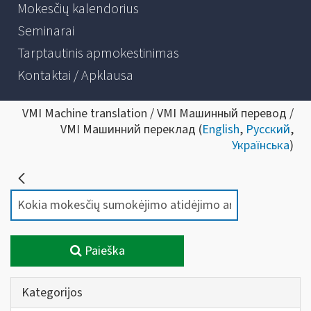
Mokesčių kalendorius
Seminarai
Tarptautinis apmokestinimas
Kontaktai / Apklausa
VMI Machine translation / VMI Машинный перевод /
VMI Машинний переклад (
English
,
Русский
,
Українська
)
Paieška
Kategorijos