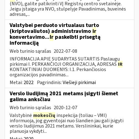
(NVO), galite patikrinti VĮ Registrų centro svetainėje.
Jeigu įstaiga yra NVO, stulpelyje Pavadinimas, buveinės
adresas,...
Valstybei perduoto virtualaus turto
(kriptovaliutos) administravimo
ir
konvertavimo...
Ir
paskelbti prisegtą
informaciją
Web turinio sąrašas
2022-07-08
INFORMACIJA APIE SUDARYTAS SUTARTIS Paslaugų
pirkimai I. PERKANČIOJI ORGANIZACIJA, ADRESAS
IR
KONTAKTINIAI DUOMENYS: I.1. Perkančiosios
organizacijos pavadinimas...
Metai:
2022
Pagrindinis:
Viešieji pirkimai
Verslo liudijimą 2021 metams įsigyti šiemet
galima anksčiau
Web turinio sąrašas
2020-12-07
Valstybinė
mokesčių
inspekcija (toliau – VMI)
informuoja, jog gyventojai nuo šiandien jau gali įsigyti
verslo liudijimus 2021 metams. Verslininkai, kurie
planuoja vykdyti...
Metai:
2020