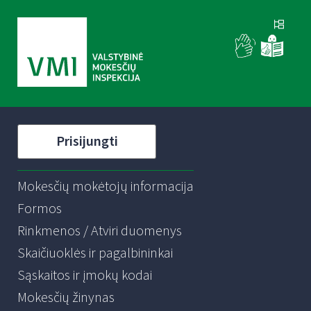
Prisijungti
Mokesčių mokėtojų informacija
Formos
Rinkmenos / Atviri duomenys
Skaičiuoklės ir pagalbininkai
Sąskaitos ir įmokų kodai
Mokesčių žinynas