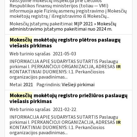
Valstybinė mokesčių inspekcija prie Lietuvos
Respublikos finansų ministerijos (toliau — VMI)
informuoja apie Fizinių asmenų įregistravimo į Mokesčių
mokėtojų registrą / išregistravimo iš Mokesčių...
Mokesčių įstatymų pakeitimai:
MĮP 2021 » Mokesčių
administravimo įstatymo pakeitimai nuo 2024 m.
Mokesčių
mokėtojų registro plėtros paslaugų
viešasis pirkimas
Web turinio sąrašas
2021-05-03
INFORMACIJA APIE SUDARYTAS SUTARTIS Paslaugų
pirkimai I. PERKANČIOJI ORGANIZACIJA, ADRESAS
IR
KONTAKTINIAI DUOMENYS: I.1. Perkančiosios
organizacijos pavadinimas...
Metai:
2021
Pagrindinis:
Viešieji pirkimai
Mokesčių
mokėtojų registro priežiūros paslaugų
viešasis pirkimas
Web turinio sąrašas
2021-02-22
INFORMACIJA APIE SUDARYTAS SUTARTIS Paslaugų
pirkimai I. PERKANČIOJI ORGANIZACIJA, ADRESAS
IR
KONTAKTINIAI DUOMENYS: I.1. Perkančiosios
organizacijos pavadinimas...