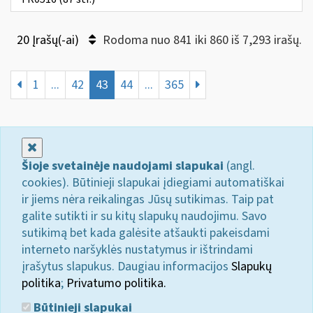
20 Įrašų(-ai)
Rodoma nuo 841 iki 860 iš 7,293 irašų.
1
...
42
43
44
...
365
Uždaryti
Šioje svetainėje naudojami slapukai
(angl.
cookies). Būtinieji slapukai įdiegiami automatiškai
ir jiems nėra reikalingas Jūsų sutikimas. Taip pat
galite sutikti ir su kitų slapukų naudojimu. Savo
sutikimą bet kada galėsite atšaukti pakeisdami
interneto naršyklės nustatymus ir ištrindami
įrašytus slapukus. Daugiau informacijos
Slapukų
politika
;
Privatumo politika.
Būtinieji slapukai