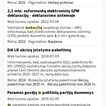
Metai:
2021
Pagrindinis:
Viešieji pirkimai
2,3 mln. suformuotų elektroninių GPM
deklaracijų - deklaravimo sistemoje
Web turinio sąrašas
2022-03-09
Valstybinė
mokesčių
inspekcija (toliau – VMI)
informuoja, kad į Elektroninio deklaravimo sistemą
(EDS) perkėlė duomenis apie
2
,3 mln. gyventojų...
Metai:
2022
Pagrindinis:
Naujiena
Dėl LR akcizų įstatymo pakeitimų
Web turinio sąrašas
2024-07-03
Informuojame, kad, vadovaujantis AĮ[1] pakeitimu Nr.
XIV-2769[2] nustatomas trimetis akcizų tarifų didėjimo
planas tam tikroms akcizais apmokestinamoms
prekėms 2025–2027 m., kurių dalis bus...
Metai:
2024
Mokesčių įstatymų pakeitimai:
Akcizų
pakeitimai nuo 2025 m.
Akcizų pakeitimai nuo 2026 m.
Paramos gavėjų
ir
politinių partijų duomenys
Web turinio sąrašas
2019-02-09
Ar
paramos gavėjas yra nevyriausybinė organizacija