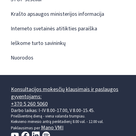
Krašto apsaugos ministerijos informacija
Interneto svetainės atitikties paraiška
Ieškome turto savininkų
Nuorodos
Konsultacijos mokesčių klausimais ir paslaugos
gyventojams:
+370 5 260 5060
Darbo laikas: I-IV 8.00-17.00, V 8.00-15.45.
Prieššventinę dieną - viena valanda trumpiau.
Kiekvieno mėnesio antrą penktadienį 8.00 val. - 12.00 val.
Mano VMI
Paklausimas per