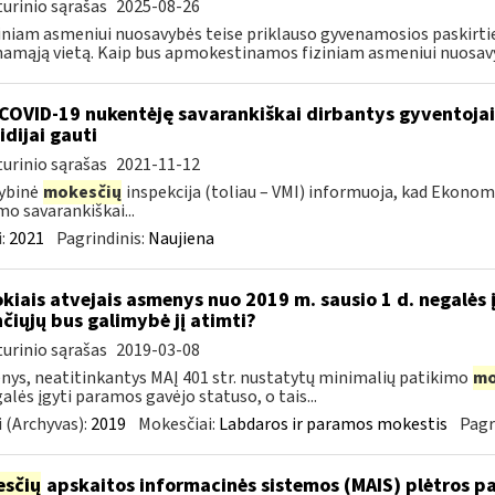
urinio sąrašas
2025-08-26
ziniam asmeniui nuosavybės teise priklauso gyvenamosios paskirties
amąją vietą. Kaip bus apmokestinamos fiziniam asmeniui nuosavyb
COVID-19 nukentėję savarankiškai dirbantys gyventojai ik
idijai gauti
urinio sąrašas
2021-11-12
ybinė
mokesčių
inspekcija (toliau – VMI) informuoja, kad Ekono
mo savarankiškai...
:
2021
Pagrindinis:
Naujiena
okiais atvejais asmenys nuo 2019 m. sausio 1 d. negalės 
nčiųjų bus galimybė jį atimti?
urinio sąrašas
2019-03-08
ys, neatitinkantys MAĮ 401 str. nustatytų minimalių patikimo
mo
galės įgyti paramos gavėjo statuso, o tais...
 (Archyvas):
2019
Mokesčiai:
Labdaros ir paramos mokestis
Pagr
sčių
apskaitos informacinės sistemos (MAIS) plėtros pas