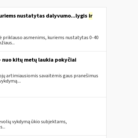
uriems nustatytas dalyvumo...lygis
ir
priklauso asmenims, kuriems nustatytas 0-40
iaus...
– nuo kitų metų laukia pokyčiai
tojų artimiausiomis savaitėmis gaus pranešimus
ykdymą....
evolių vykdymą ūkio subjektams,
...