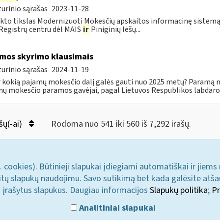
urinio sąrašas
2023-11-28
kto tikslas Modernizuoti Mokesčių apskaitos informacinę sistemą (
 Registrų centru dėl MAIS
ir
Piniginių lėšų...
mos skyrimo klausimais
urinio sąrašas
2024-11-19
r kokią pajamų mokesčio dalį galės gauti nuo 2025 metų? Paramą nu
ų mokesčio paramos gavėjai, pagal Lietuvos Respublikos labdaros
šų(-ai)
Rodoma nuo 541 iki 560 iš 7,292 irašų.
. cookies). Būtinieji slapukai įdiegiami automatiškai ir jiems
u kitų slapukų naudojimu. Savo sutikimą bet kada galėsite atš
i įrašytus slapukus. Daugiau informacijos
Slapukų politika
;
Pr
Analitiniai slapukai