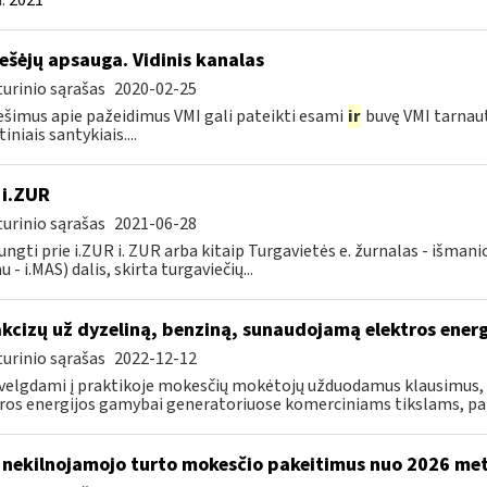
:
2021
ešėjų apsauga. Vidinis kanalas
urinio sąrašas
2020-02-25
šimus apie pažeidimus VMI gali pateikti esami
ir
buvę VMI tarnau
iniais santykiais....
 i.ZUR
urinio sąrašas
2021-06-28
jungti prie i.ZUR i. ZUR arba kitaip Turgavietės e. žurnalas - išman
u - i.MAS) dalis, skirta turgaviečių...
akcizų už dyzeliną, benziną, sunaudojamą elektros ener
urinio sąrašas
2022-12-12
velgdami į praktikoje mokesčių mokėtojų užduodamus klausimus, s
ros energijos gamybai generatoriuose komerciniams tikslams, pa
 nekilnojamojo turto mokesčio pakeitimus nuo 2026 me