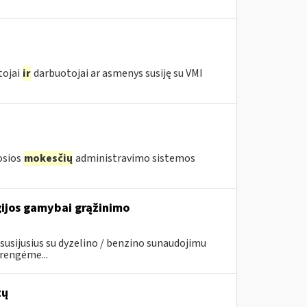
tojai
ir
darbuotojai ar asmenys susiję su VMI
iosios
mokesčių
administravimo sistemos
gijos gamybai grąžinimo
usijusius su dyzelino / benzino sunaudojimu
rengėme...
tų