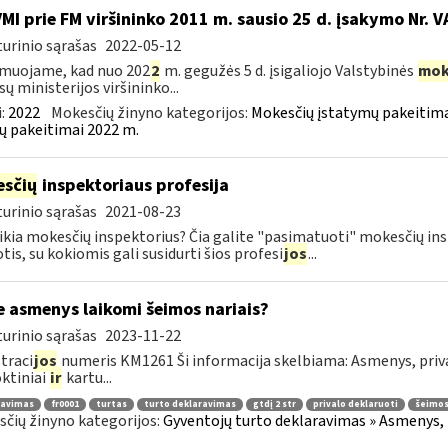
VMI prie FM viršininko 2011 m. sausio 25 d. įsakymo Nr. 
urinio sąrašas
2022-05-12
muojame, kad nuo 202
2
m. gegužės 5 d. įsigaliojo Valstybinės
mok
sų ministerijos viršininko...
:
2022
Mokesčių žinyno kategorijos:
Mokesčių įstatymų pakeitima
ų pakeitimai 2022 m.
sčių
inspektoriaus profesija
urinio sąrašas
2021-08-23
ikia mokesčių inspektorius? Čia galite "pasimatuoti" mokesčių ins
tis, su kokiomis gali susidurti šios profesi
jos
...
e asmenys laikomi šeimos nariais?
urinio sąrašas
2023-11-22
traci
jos
numeris KM1261 Ši informacija skelbiama: Asmenys, priva
ktiniai
ir
kartu...
ravimas
fr0001
turtas
turto deklaravimas
gtdį 2 str
privalo deklaruoti
šeimos
čių žinyno kategorijos:
Gyventojų turto deklaravimas » Asmenys, 