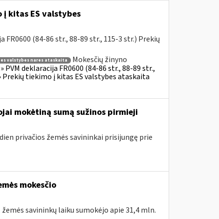
į kitas ES valstybes
R0600 (84-86 str., 88-89 str., 115-3 str.) Prekių
Mokesčių žinyno
s es valstybes nares ataskaita
 PVM deklaracija FR0600 (84-86 str., 88-89 str.,
 Prekių tiekimo į kitas ES valstybes ataskaita
jai mokėtiną sumą sužinos pirmieji
dien privačios žemės savininkai prisijungę prie
žemės mokesčio
. žemės savininkų laiku sumokėjo apie 31,4 mln.