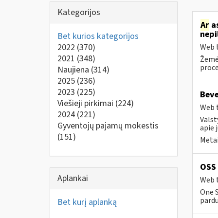
Kategorijos
Ar
as
nepi
Bet kurios kategorijos
2022
(370)
Web t
2021
(348)
Žemė
proce
Naujiena
(314)
2025
(236)
2023
(225)
Beve
Viešieji pirkimai
(224)
Web t
2024
(221)
Valst
Gyventojų pajamų mokestis
apie 
(151)
Metai
OSS 
Aplankai
Web t
One S
pard
Bet kurį aplanką