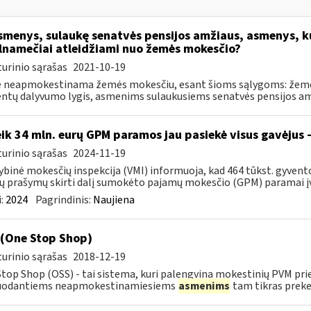
menys, sulaukę senatvės pensijos amžiaus, asmenys, k
lnamečiai atleidžiami nuo žemės mokesčio?
urinio sąrašas
2021-10-19
 neapmokestinama žemės mokesčiu, esant šioms sąlygoms: žemė 
ntų dalyvumo lygis, asmenims sulaukusiems senatvės pensijos amž
ik 34 mln. eurų GPM paramos jau pasiekė visus gavėjus 
urinio sąrašas
2024-11-19
ybinė mokesčių inspekcija (VMI) informuoja, kad 464 tūkst. gyven
jų prašymų skirti dalį sumokėto pajamų mokesčio (GPM) paramai įv
:
2024
Pagrindinis:
Naujiena
(One Stop Shop)
urinio sąrašas
2018-12-19
top Shop (OSS) - tai sistema, kuri palengvina mokestinių PVM pri
uodantiems neapmokestinamiesiems
asmenims
tam tikras prekes