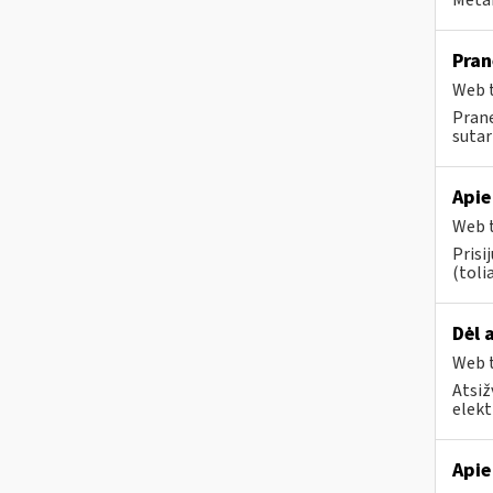
Metai
Pran
Web t
Prane
sutart
Apie
Web t
Prisi
(tolia
Dėl 
Web t
Atsiž
elekt
Apie