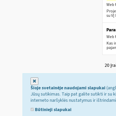
Web t
Proje
su VĮ
Para
Web t
Kas i
pajam
20 Įra
Uždaryti
Šioje svetainėje naudojami slapukai
(angl
Jūsų sutikimas. Taip pat galite sutikti ir s
interneto naršyklės nustatymus ir ištrindam
Būtinieji slapukai