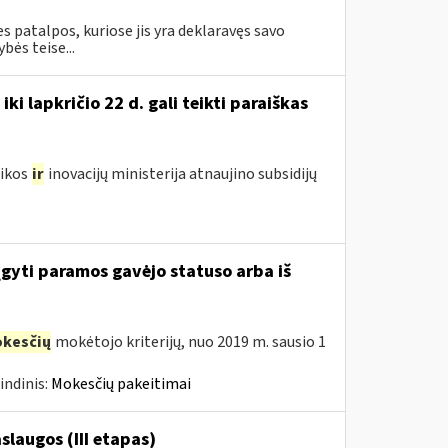
 patalpos, kuriose jis yra deklaravęs savo
ės teise...
i lapkričio 22 d. gali teikti paraiškas
mikos
ir
inovacijų ministerija atnaujino subsidijų
įgyti paramos gavėjo statuso arba iš
kesčių
mokėtojo kriterijų, nuo 2019 m. sausio 1
indinis:
Mokesčių pakeitimai
laugos (III etapas)