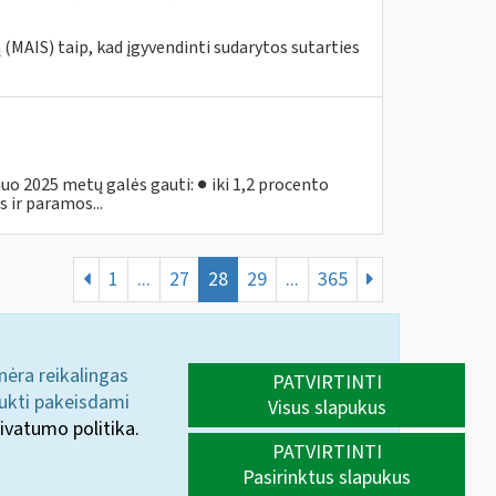
MAIS) taip, kad įgyvendinti sudarytos sutarties
o 2025 metų galės gauti: ● iki 1,2 procento
 ir paramos...
1
...
27
28
29
...
365
 nėra reikalingas
PATVIRTINTI
aukti pakeisdami
Visus slapukus
ivatumo politika.
PATVIRTINTI
Pasirinktus slapukus