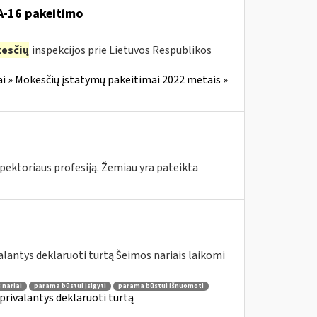
VA-16 pakeitimo
esčių
inspekcijos prie Lietuvos Respublikos
i » Mokesčių įstatymų pakeitimai 2022 metais »
pektoriaus profesiją. Žemiau yra pateikta
lantys deklaruoti turtą Šeimos nariais laikomi
 nariai
parama būstui įsigyti
parama būstui išnuomoti
privalantys deklaruoti turtą