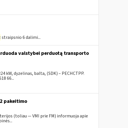
2
straipsnio 6 dalimi...
parduoda valstybei perduotą transporto
324 kW, dyzelinas, balta, (SDK) – PECHCTPP.
18 66...
52 pakeitimo
erijos (toliau ― VMI prie FM) informuoja apie
inės...