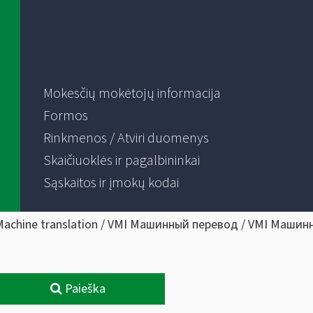
Mokesčių mokėtojų informacija
Formos
Rinkmenos / Atviri duomenys
Skaičiuoklės ir pagalbininkai
Sąskaitos ir įmokų kodai
Machine translation / VMI Машинный перевод / VMI Машин
Paieška