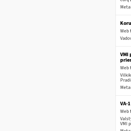
Metai
Koru
Web t
Vadov
VMI 
prie
Web t
Vilki
Pradi
Metai
VA-
Web t
Valst
VMI p