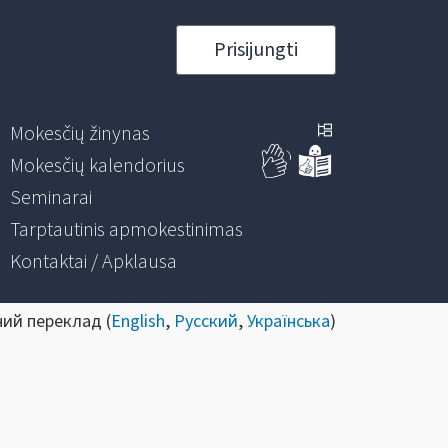
Prisijungti
Mokesčių žinynas
Mokesčių kalendorius
Seminarai
Tarptautinis apmokestinimas
Kontaktai / Apklausa
ний переклад (
English
,
Русский
,
Українська
)