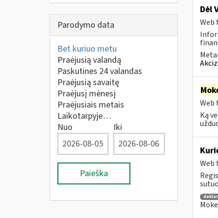
Dėl 
Web t
Parodymo data
Infor
finan
Bet kuriuo metu
Metai
Praėjusią valandą
Akciz
Paskutines 24 valandas
Praėjusią savaitę
Moke
Praėjusį mėnesį
Web t
Praėjusiais metais
Laikotarpyje…
Ką ve
užduo
Nuo
Iki
Kuri
Web t
Paieška
Regis
sutuo
dekla
Mokes