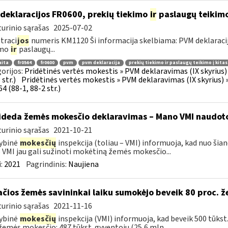
deklaracijos FR0600, prekių tiekimo
ir
paslaugų teikimo 
urinio sąrašas
2025-07-02
traci
jos
numeris KM1120 Ši informacija skelbiama: PVM deklaracija F
imo
ir
paslaugų...
aita
fr0564
fr0600
pvm
pvm deklaracija
prekių tiekimo ir paslaugų teikimo į kita
orijos:
Pridėtinės vertės mokestis » PVM deklaravimas (IX skyrius) »
str.)
Pridėtinės vertės mokestis » PVM deklaravimas (IX skyrius) »
4 (88-1, 88-2 str.)
ideda žemės mokesčio deklaravimas – Mano VMI naudoto
urinio sąrašas
2021-10-21
ybinė
mokesčių
inspekcija (toliau – VMI) informuoja, kad nuo šian
VMI jau gali sužinoti mokėtiną žemės mokesčio...
:
2021
Pagrindinis:
Naujiena
ačios žemės savininkai laiku sumokėjo beveik 80 proc. 
urinio sąrašas
2021-11-16
ybinė
mokesčių
inspekcija (VMI) informuoja, kad beveik 500 tūkst
žemės mokesčio: 487 tūkst. gyventojų (25,6 mln....