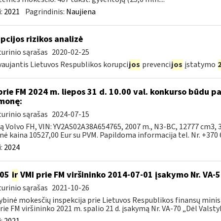
:
2021
Pagrindinis:
Naujiena
pcijos rizikos analizė
urinio sąrašas
2020-02-25
aujantis Lietuvos Respublikos korupci
jos
prevenci
jos
įstatymo
prie FM 2024 m. liepos 31 d. 10.00 val. konkurso būdu 
monę:
urinio sąrašas
2024-07-15
ką Volvo FH, VIN: YV2AS02A38A654765, 2007 m., N3-BC, 12777 cm3, 
nė kaina 10527,00 Eur su PVM. Papildoma informacija tel. Nr. +370 6
:
2024
105
ir
VMI prie FM viršininko 2014-07-01 įsakymo Nr. VA-
urinio sąrašas
2021-10-26
ybinė mokesčių inspekcija prie Lietuvos Respublikos finansų minist
rie FM viršininko 2021 m. spalio 21 d. įsakymą Nr. VA-70 „Dėl Valstyb