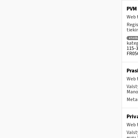
PVM 
Web t
Regis
tiek
atask
kateg
115-3 
FR056
Pras
Web t
Valst
Mano 
Metai
Priv
Web t
Valst
eurų 