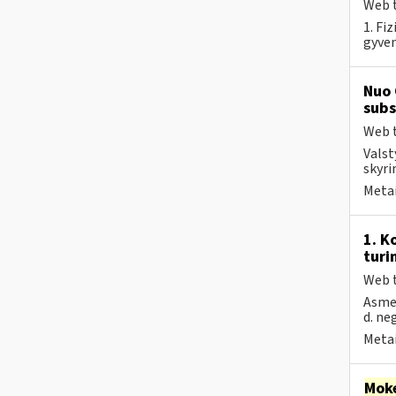
Web t
1. Fi
gyven
Nuo 
subs
Web t
Valst
skyri
Metai
1. K
turi
Web t
Asmen
d. ne
Metai
Moke