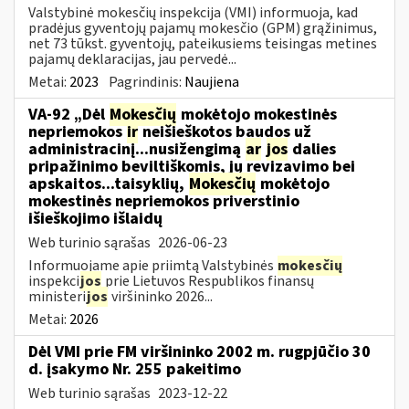
Valstybinė mokesčių inspekcija (VMI) informuoja, kad
pradėjus gyventojų pajamų mokesčio (GPM) grąžinimus,
net 73 tūkst. gyventojų, pateikusiems teisingas metines
pajamų deklaracijas, jau pervedė...
Metai:
2023
Pagrindinis:
Naujiena
VA-92 „Dėl
Mokesčių
mokėtojo mokestinės
nepriemokos
ir
neišieškotos baudos už
administracinį...nusižengimą
ar
jos
dalies
pripažinimo beviltiškomis, jų revizavimo bei
apskaitos...taisyklių,
Mokesčių
mokėtojo
mokestinės nepriemokos priverstinio
išieškojimo išlaidų
Web turinio sąrašas
2026-06-23
Informuojame apie priimtą Valstybinės
mokesčių
inspekci
jos
prie Lietuvos Respublikos finansų
ministeri
jos
viršininko 2026...
Metai:
2026
Dėl VMI prie FM viršininko 2002 m. rugpjūčio 30
d. įsakymo Nr. 255 pakeitimo
Web turinio sąrašas
2023-12-22