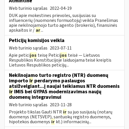
Atmintinė
Web turinio sąrašas
2022-04-19
DUK apie mokestines prievoles, susijusias su
influencerių (nuomonės formuotojų) veikla Pranešimas
apie nekilnojamojo turto agento (brokerio), finansinės
apskaitos ir /
ar
...
Peticijų komisijos veikla
Web turinio sąrašas
2023-07-11
Apie petici
jos
teisę Petici
jos
teisė — Lietuvos
Respublikos Konstitucijoje laiduojama teisė kreiptis
Lietuvos Respublikos peticijų...
Nekilnojamo turto registro (NTR) duomenų
importo
ir
perdarymo paslaugos
atsižvelgiant...į naujai teikiamus NTR duomenis
ir
IMIS bei GYPAS modernizavimas naujų
duomenų integravimui
Web turinio sąrašas
2023-11-28
Projekto tikslas Gauti NTR
ir
su juo susijusių (notarų
duomenys (NETSVEP), santuokų registro duomenys,
hipotekos duomenys
ir
kt.) informacinių...