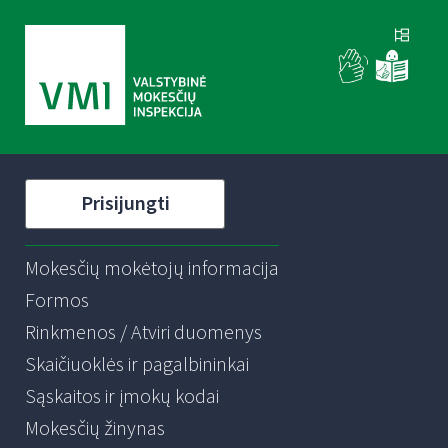
Prisijungti
Mokesčių mokėtojų informacija
Formos
Rinkmenos / Atviri duomenys
Skaičiuoklės ir pagalbininkai
Sąskaitos ir įmokų kodai
Mokesčių žinynas