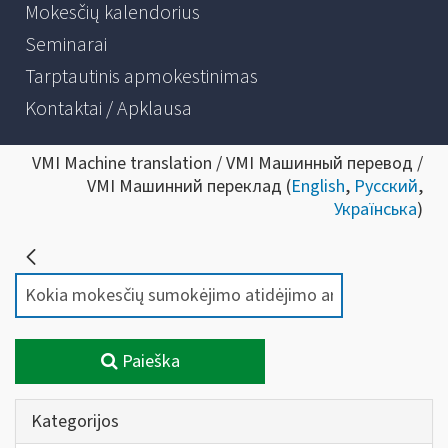
Mokesčių kalendorius
Seminarai
Tarptautinis apmokestinimas
Kontaktai / Apklausa
VMI Machine translation / VMI Машинный перевод /
VMI Машинний переклад (
English
,
Русский
,
Українська
)
Paieška
Kategorijos