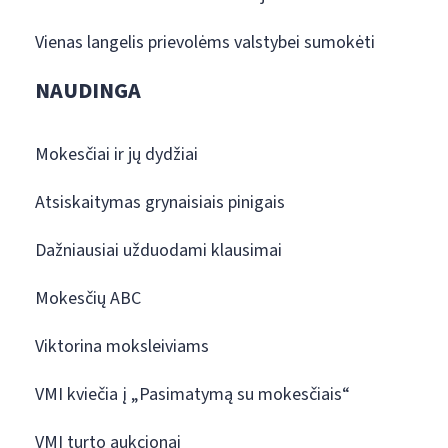
Vienas langelis prievolėms valstybei sumokėti
NAUDINGA
Mokesčiai ir jų dydžiai
Atsiskaitymas grynaisiais pinigais
Dažniausiai užduodami klausimai
Mokesčių ABC
Viktorina moksleiviams
VMI kviečia į „Pasimatymą su mokesčiais“
VMI turto aukcionai