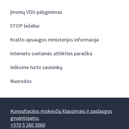
Įmonių VDU palyginimas
STOP šešėliui
Krašto apsaugos ministerijos informacija
Interneto svetainės atitikties paraiška
Ieškome turto savininkų
Nuorodos
Konsultacijos mokesčių klausimais ir paslaugos
gyventojams:
+370 5 260 5060