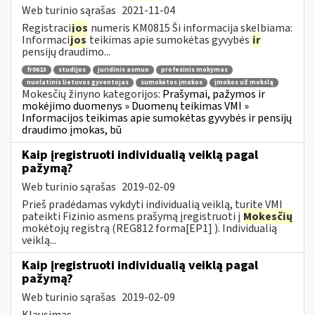
Web turinio sąrašas
2021-11-04
Registraci
jos
numeris KM0815 Ši informacija skelbiama:
Informaci
jos
teikimas apie sumokėtas gyvybės
ir
pensijų draudimo...
fr0613
studijos
juridinis asmuo
profesinis mokymas
nuolatinis lietuvos gyventojas
sumokėtos įmokos
įmokos už mokslą
Mokesčių žinyno kategorijos:
Prašymai, pažymos ir
mokėjimo duomenys » Duomenų teikimas VMI »
Informacijos teikimas apie sumokėtas gyvybės ir pensijų
draudimo įmokas, bū
Kaip įregistruoti individualią veiklą pagal
pažymą?
Web turinio sąrašas
2019-02-09
Prieš pradėdamas vykdyti individualią veiklą, turite VMI
pateikti Fizinio asmens prašymą įregistruoti į
Mokesčių
mokėtojų registrą (REG812 forma[EP1] ). Individualią
veiklą...
Kaip įregistruoti individualią veiklą pagal
pažymą?
Web turinio sąrašas
2019-02-09
Klausimas