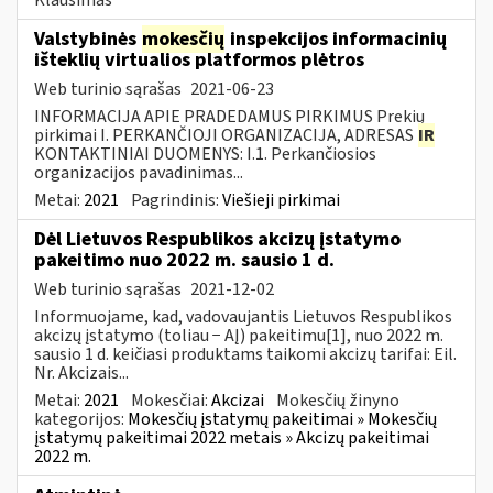
Valstybinės
mokesčių
inspekcijos informacinių
išteklių virtualios platformos plėtros
Web turinio sąrašas
2021-06-23
INFORMACIJA APIE PRADEDAMUS PIRKIMUS Prekių
pirkimai I. PERKANČIOJI ORGANIZACIJA, ADRESAS
IR
KONTAKTINIAI DUOMENYS: I.1. Perkančiosios
organizacijos pavadinimas...
Metai:
2021
Pagrindinis:
Viešieji pirkimai
Dėl Lietuvos Respublikos akcizų įstatymo
pakeitimo nuo 2022 m. sausio 1 d.
Web turinio sąrašas
2021-12-02
Informuojame, kad, vadovaujantis Lietuvos Respublikos
akcizų įstatymo (toliau − AĮ) pakeitimu[1], nuo 2022 m.
sausio 1 d. keičiasi produktams taikomi akcizų tarifai: Eil.
Nr. Akcizais...
Metai:
2021
Mokesčiai:
Akcizai
Mokesčių žinyno
kategorijos:
Mokesčių įstatymų pakeitimai » Mokesčių
įstatymų pakeitimai 2022 metais » Akcizų pakeitimai
2022 m.