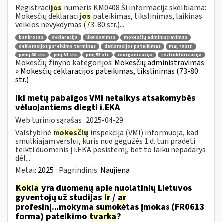
Registraci
jos
numeris KM0408 Ši informacija skelbiama:
Mokesčių deklaraci
jos
pateikimas, tikslinimas, laikinas
veiklos nevykdymas (73-80 str.)...
bankrotas
deklaracija
likvidavimas
mokesčių administravimas
deklaracijos pateikimo terminas
deklaracijos pateikimas
maį 78 str.
pvmį 88 str.
pmį 51 str.
pmį 53 str.
reorganizacija
restruktūrizacija
Mokesčių žinyno kategorijos:
Mokesčių administravimas
» Mokesčių deklaracijos pateikimas, tikslinimas (73-80
str.)
Iki metų pabaigos VMI netaikys atsakomybės
vėluojantiems diegti i.EKA
Web turinio sąrašas
2025-04-29
Valstybinė
mokesčių
inspekcija (VMI) informuoja, kad
smulkiajam verslui, kuris nuo gegužės 1 d. turi pradėti
teikti duomenis į i.EKA posistemį, bet to laiku nepadarys
dėl...
Metai:
2025
Pagrindinis:
Naujiena
Kokia
yra duomenų apie nuolatinių Lietuvos
gyventojų už studijas
ir
/
ar
profesinį...mokymą sumokėtas įmokas (FR0613
forma) pateikimo
tvarka
?