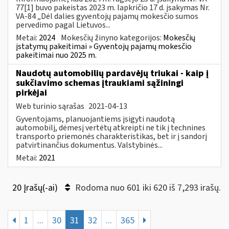
77[1] buvo pakeistas 2023 m. lapkričio 17 d. įsakymas Nr.
VA-84 „Dėl dalies gyventojų pajamų mokesčio sumos
pervedimo pagal Lietuvos...
Metai:
2024
Mokesčių žinyno kategorijos:
Mokesčių
įstatymų pakeitimai » Gyventojų pajamų mokesčio
pakeitimai nuo 2025 m.
Naudotų automobilių pardavėjų triukai - kaip į
sukčiavimo schemas įtraukiami sąžiningi
pirkėjai
Web turinio sąrašas
2021-04-13
Gyventojams, planuojantiems įsigyti naudotą
automobilį, dėmesį vertėtų atkreipti ne tik į technines
transporto priemonės charakteristikas, bet ir į sandorį
patvirtinančius dokumentus. Valstybinės...
Metai:
2021
20 Įrašų(-ai)
Rodoma nuo 601 iki 620 iš 7,293 irašų.
1
...
30
31
32
...
365