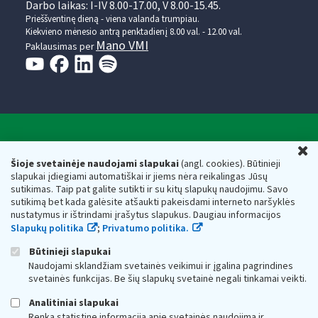
Darbo laikas: I-IV 8.00-17.00, V 8.00-15.45.
Prieššventinę dieną - viena valanda trumpiau.
Kiekvieno mėnesio antrą penktadienį 8.00 val. - 12.00 val.
Mano VMI
Paklausimas per
Valstybinė mokesčių inspekcija prie Lietuvos
U
Respublikos finansų ministerijos
Šioje svetainėje naudojami slapukai
(angl. cookies). Būtinieji
slapukai įdiegiami automatiškai ir jiems nėra reikalingas Jūsų
Biudžetinė įstaiga. Juridinio asmens kodas — 188659752,
sutikimas. Taip pat galite sutikti ir su kitų slapukų naudojimu. Savo
adresas: Vasario 16-osios g. 14, 01107 Vilnius, Lietuva, el.paštas:
sutikimą bet kada galėsite atšaukti pakeisdami interneto naršyklės
vmi@vmi.lt
, E. pristatymo dėžutės adresas 188659752
nustatymus ir ištrindami įrašytus slapukus. Daugiau informacijos
Duomenys apie Valstybinę mokesčių inspekciją prie Lietuvos
Slapukų politika
;
Privatumo politika.
Respublikos finansų ministerijos kaupiami ir saugomi Juridinių
asmenų registre
Būtinieji slapukai
Naudojami sklandžiam svetainės veikimui ir įgalina pagrindines
svetainės funkcijas. Be šių slapukų svetainė negali tinkamai veikti.
Analitiniai slapukai
Renka statistinę informaciją apie svetainės naudojimą ir