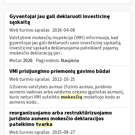
Gyventojai jau gali deklaruoti investicinę
sąskaitą
Web turinio sąrašas
2026-04-08
Valstybinė mokesčių inspekcija (VMI) informuoja, kad
gyventojai jau gali deklaruoti savo investicinę sąskaitą.
Investicinė sąskaita deklaruojama pateikiant pajamų
mokesčio deklaraciją per...
Metai:
2026
Pagrindinis:
Naujiena
VMI prisijungimo priemonių gavimo būdai
Web turinio sąrašas
2022-10-25
Užsienio valstybės asmuo (fizinis asmuo, juridinio
asmens vadovas arba valdymo organo įgaliotas asmuo),
kuris neturi VMI suteikto
mokesčių
mokėtojo kodo ar
asmens kodo...
reorganizuojamo arba restruktūrizuojamo
juridinio asmens mokesčio deklaracijos
pateikimo
tvarka
Web turinio sąrašas
2025-08-27