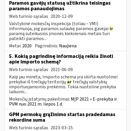
Paramos gavėjų statusą užtikrina teisingas
paramos panaudojimas
Web turinio sąrašas
2020-12-09
Valstybinė mokesčių inspekcija (toliau – VMI)
informuoja, jog paramos sulaukę paramos gavėjai
ir
paramą suteikusios įmonės kiekvienais metais turi
pateikti paramos...
Metai:
2020
Pagrindinis:
Naujiena
5. Kokią pagrindinę informaciją reikia žinoti
apie Importo schemą?
Web turinio sąrašas
2021-06-09
Kaip jau minėta, Importo schema yra skirta nuotolinei
prekybai iš trečiųjų teritorijų
ar
trečiųjų valstybių
importuojamomis prekėmis. Tokia nuotoline prekyba
laikomi...
Mokesčių įstatymų pakeitimai:
MĮP 2021 » E-prekyba ir
PVM nuo 2021 m. liepos 1 d.
GPM permokų grąžinimo startas pradedamas
rekordine suma
Web turinio sąrašas
2023-03-15