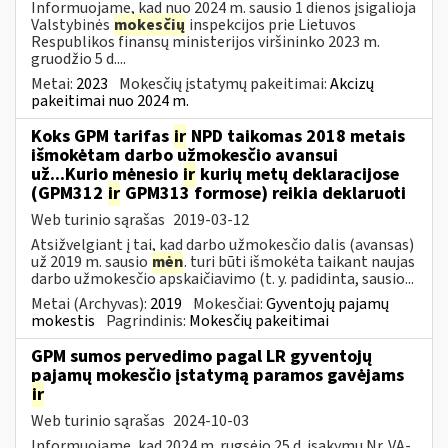
Informuojame, kad nuo 2024 m. sausio 1 dienos įsigalioja
Valstybinės
mokesčių
inspekcijos prie Lietuvos
Respublikos finansų ministerijos viršininko 2023 m.
gruodžio 5 d....
Metai:
2023
Mokesčių įstatymų pakeitimai:
Akcizų
pakeitimai nuo 2024 m.
Koks GPM tarifas
ir
NPD taikomas 2018 metais
išmokėtam darbo užmokesčio avansui
už...Kurio mėnesio
ir
kurių metų deklaracijose
(GPM312
ir
GPM313 formose) reikia deklaruoti
Web turinio sąrašas
2019-03-12
Atsižvelgiant į tai, kad darbo užmokesčio dalis (avansas)
už 2019 m. sausio
mėn
. turi būti išmokėta taikant naujas
darbo užmokesčio apskaičiavimo (t. y. padidinta, sausio...
Metai (Archyvas):
2019
Mokesčiai:
Gyventojų pajamų
mokestis
Pagrindinis:
Mokesčių pakeitimai
GPM sumos pervedimo pagal LR gyventojų
pajamų mokesčio įstatymą paramos gavėjams
ir
Web turinio sąrašas
2024-10-03
Informuojame, kad 2024 m. rugsėjo 25 d. įsakymu Nr. VA-