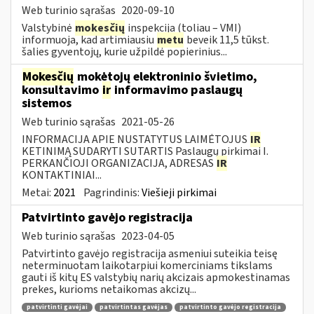
Web turinio sąrašas
2020-09-10
Valstybinė
mokesčių
inspekcija (toliau – VMI)
informuoja, kad artimiausiu
metu
beveik 11,5 tūkst.
šalies gyventojų, kurie užpildė popierinius...
Mokesčių
mokėtojų elektroninio švietimo,
konsultavimo
ir
informavimo paslaugų
sistemos
Web turinio sąrašas
2021-05-26
INFORMACIJA APIE NUSTATYTUS LAIMĖTOJUS
IR
KETINIMĄ SUDARYTI SUTARTIS Paslaugų pirkimai I.
PERKANČIOJI ORGANIZACIJA, ADRESAS
IR
KONTAKTINIAI...
Metai:
2021
Pagrindinis:
Viešieji pirkimai
Patvirtinto gavėjo registracija
Web turinio sąrašas
2023-04-05
Patvirtinto gavėjo registracija asmeniui suteikia teisę
neterminuotam laikotarpiui komerciniams tikslams
gauti iš kitų ES valstybių narių akcizais apmokestinamas
prekes, kurioms netaikomas akcizų...
patvirtinti gavėjai
patvirtintas gavėjas
patvirtinto gavėjo registracija