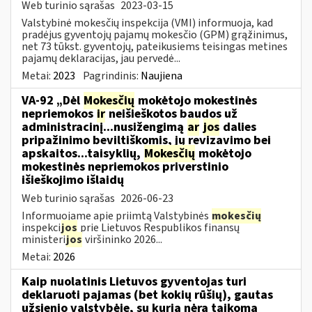
Web turinio sąrašas
2023-03-15
Valstybinė mokesčių inspekcija (VMI) informuoja, kad
pradėjus gyventojų pajamų mokesčio (GPM) grąžinimus,
net 73 tūkst. gyventojų, pateikusiems teisingas metines
pajamų deklaracijas, jau pervedė...
Metai:
2023
Pagrindinis:
Naujiena
VA-92 „Dėl
Mokesčių
mokėtojo mokestinės
nepriemokos
ir
neišieškotos baudos už
administracinį...nusižengimą
ar
jos
dalies
pripažinimo beviltiškomis, jų revizavimo bei
apskaitos...taisyklių,
Mokesčių
mokėtojo
mokestinės nepriemokos priverstinio
išieškojimo išlaidų
Web turinio sąrašas
2026-06-23
Informuojame apie priimtą Valstybinės
mokesčių
inspekci
jos
prie Lietuvos Respublikos finansų
ministeri
jos
viršininko 2026...
Metai:
2026
Kaip nuolatinis Lietuvos gyventojas turi
deklaruoti pajamas (bet kokių rūšių), gautas
užsienio valstybėje, su kuria nėra taikoma