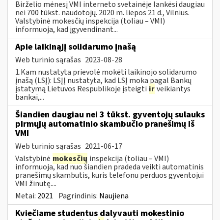
Birželio mėnesį VMI interneto svetainėje lankėsi daugiau
nei 700 tūkst. naudotojų. 2020 m. liepos 21 d., Vilnius.
Valstybinė mokesčių inspekcija (toliau – VMI)
informuoja, kad įgyvendinant...
Apie laikinąjį solidarumo įnašą
Web turinio sąrašas
2023-08-28
1.Kam nustatyta prievolė mokėti laikinojo solidarumo
įnašą (LSĮ): LSĮĮ nustatyta, kad LSĮ moka pagal Bankų
įstatymą Lietuvos Respublikoje įsteigti
ir
veikiantys
bankai,...
Šiandien daugiau nei 3 tūkst. gyventojų sulauks
pirmųjų automatinio skambučio pranešimų iš
VMI
Web turinio sąrašas
2021-06-17
Valstybinė
mokesčių
inspekcija (toliau – VMI)
informuoja, kad nuo šiandien pradeda veikti automatinis
pranešimų skambutis, kuris telefonu perduos gyventojui
VMI žinutę....
Metai:
2021
Pagrindinis:
Naujiena
Kviečiame studentus dalyvauti mokestinio