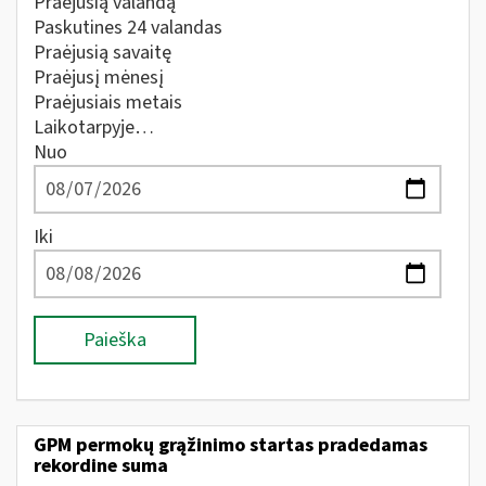
Praėjusią valandą
Paskutines 24 valandas
Praėjusią savaitę
Praėjusį mėnesį
Praėjusiais metais
Laikotarpyje…
Nuo
Iki
Paieška
GPM permokų grąžinimo startas pradedamas
rekordine suma