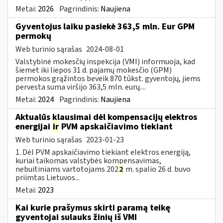
Metai:
2026
Pagrindinis:
Naujiena
Gyventojus laiku pasiekė 363,5 mln. Eur GPM
permokų
Web turinio sąrašas
2024-08-01
Valstybinė mokesčių inspekcija (VMI) informuoja, kad
šiemet iki liepos 31 d. pajamų mokesčio (GPM)
permokos grąžintos beveik 870 tūkst. gyventojų, jiems
pervesta suma viršijo 363,5 mln. eurų....
Metai:
2024
Pagrindinis:
Naujiena
Aktualūs klausimai dėl kompensacijų elektros
energijai
ir
PVM apskaičiavimo tiekiant
Web turinio sąrašas
2023-01-23
1. Dėl PVM apskaičiavimo tiekiant elektros energiją,
kuriai taikomas valstybės kompensavimas,
nebuitiniams vartotojams 202
2
m. spalio 26 d. buvo
priimtas Lietuvos...
Metai:
2023
Kai kurie prašymus skirti paramą teikę
gyventojai sulauks žinių iš VMI