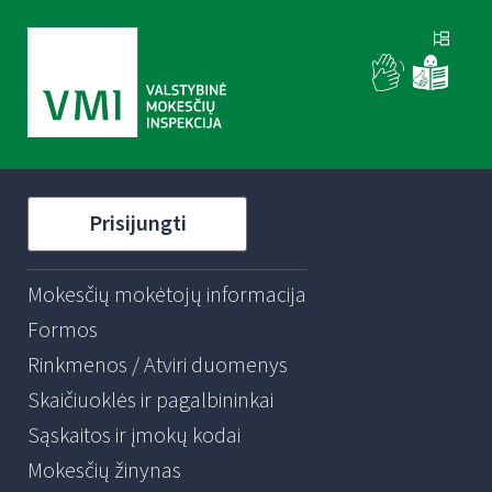
Prisijungti
Mokesčių mokėtojų informacija
Formos
Rinkmenos / Atviri duomenys
Skaičiuoklės ir pagalbininkai
Sąskaitos ir įmokų kodai
Mokesčių žinynas