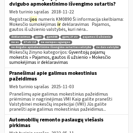
dvigubo apmokestinimo išvengimo sutartis?
Web turinio sąrašas
2018-11-22
Registraci
jos
numeris KM0890 Ši informacija skelbiama:
Mokesčio sumokėjimas
ir
deklaravimas Pajamos,
gautos iš užsienio valstybės, kuri nėra...
deklaravimas
gpm
gpm308
gpmį 27 str
pajamos iš užsienio
ne es
37 str 2 d
ne europos sąjungos
ne dvigubo apmokestinimo išvengimo sutarties valstybė
ne dais valstybė
Mokesčių žinyno kategorijos:
Gyventojų pajamų
mokestis » Pajamos, gautos iš užsienio » Mokesčio
sumokėjimas ir deklaravimas
Pranešimai apie galimus mokestinius
pažeidimus
Web turinio sąrašas
2025-11-03
Pranešimų apie galimus mokestinius pažeidimus
priėmimas ir nagrinėjimas VMI Kaip galite pranešti
Valstybinei mokesčių inspekcijai (VMI) Jūs galite
pranešti apie galimus mokestinius pažeidimus...
Automobilių remonto paslaugų viešasis
pirkimas