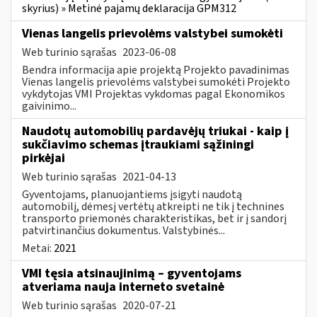
skyrius) » Metinė pajamų deklaracija GPM312
Vienas langelis prievolėms valstybei sumokėti
Web turinio sąrašas
2023-06-08
Bendra informacija apie projektą Projekto pavadinimas
Vienas langelis prievolėms valstybei sumokėti Projekto
vykdytojas VMI Projektas vykdomas pagal Ekonomikos
gaivinimo...
Naudotų automobilių pardavėjų triukai - kaip į
sukčiavimo schemas įtraukiami sąžiningi
pirkėjai
Web turinio sąrašas
2021-04-13
Gyventojams, planuojantiems įsigyti naudotą
automobilį, dėmesį vertėtų atkreipti ne tik į technines
transporto priemonės charakteristikas, bet ir į sandorį
patvirtinančius dokumentus. Valstybinės...
Metai:
2021
VMI tęsia atsinaujinimą – gyventojams
atveriama nauja interneto svetainė
Web turinio sąrašas
2020-07-21