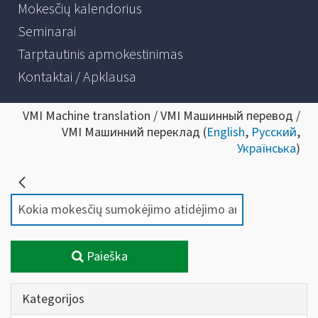
Mokesčių kalendorius
Seminarai
Tarptautinis apmokestinimas
Kontaktai / Apklausa
VMI Machine translation / VMI Машинный перевод /
VMI Машинний переклад (
English
,
Русский
,
Українська
)
Paieška
Kategorijos