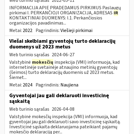
Web turinio sąrašas
2022-05-11
INFORMACIJA APIE PRADEDAMUS PIRKIMUS Paslaugų
pirkimai I. PERKANČIOJI ORGANIZACIJA, ADRESAS
IR
KONTAKTINIAI DUOMENYS: I.1. Perkančiosios
organizacijos pavadinimas...
Metai:
2022
Pagrindinis:
Viešieji pirkimai
Viešai skelbiami gyventojų turto deklaracijų
duomenys už 2023 metus
Web turinio sąrašas
2024-06-27
Valstybinė
mokesčių
inspekcija (VMI) informuoja, kad
internetinėje svetainėje atnaujino metinių gyventojų
(šeimos) turto deklaracijų duomenis už 2023 metus.
Šiemet...
Metai:
2024
Pagrindinis:
Naujiena
Gyventojai jau gali deklaruoti investicinę
sąskaitą
Web turinio sąrašas
2026-04-08
Valstybinė mokesčių inspekcija (VMI) informuoja, kad
gyventojai jau gali deklaruoti savo investicinę sąskaitą.
Investicinė sąskaita deklaruojama pateikiant pajamų
mokesčio deklaraciją per...