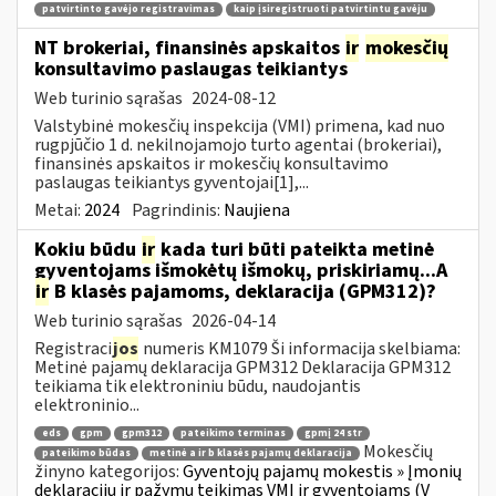
patvirtinto gavėjo registravimas
kaip įsiregistruoti patvirtintu gavėju
NT brokeriai, finansinės apskaitos
ir
mokesčių
konsultavimo paslaugas teikiantys
Web turinio sąrašas
2024-08-12
Valstybinė mokesčių inspekcija (VMI) primena, kad nuo
rugpjūčio 1 d. nekilnojamojo turto agentai (brokeriai),
finansinės apskaitos ir mokesčių konsultavimo
paslaugas teikiantys gyventojai[1],...
Metai:
2024
Pagrindinis:
Naujiena
Kokiu būdu
ir
kada turi būti pateikta metinė
gyventojams išmokėtų išmokų, priskiriamų...A
ir
B klasės pajamoms, deklaracija (GPM312)?
Web turinio sąrašas
2026-04-14
Registraci
jos
numeris KM1079 Ši informacija skelbiama:
Metinė pajamų deklaracija GPM312 Deklaracija GPM312
teikiama tik elektroniniu būdu, naudojantis
elektroninio...
eds
gpm
gpm312
pateikimo terminas
gpmį 24 str
Mokesčių
pateikimo būdas
metinė a ir b klasės pajamų deklaracija
žinyno kategorijos:
Gyventojų pajamų mokestis » Įmonių
deklaracijų ir pažymų teikimas VMI ir gyventojams (V