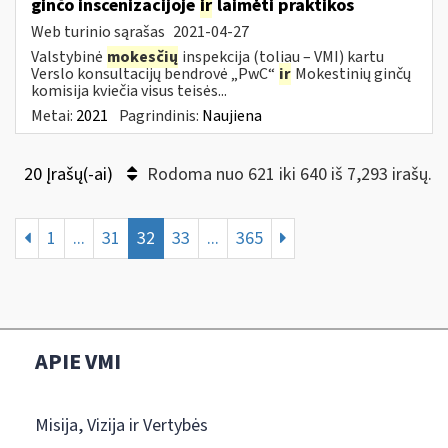
ginčo inscenizacijoje
ir
laimėti praktikos
Web turinio sąrašas
2021-04-27
Valstybinė
mokesčių
inspekcija (toliau – VMI) kartu
Verslo konsultacijų bendrovė „PwC“
ir
Mokestinių ginčų
komisija kviečia visus teisės...
Metai:
2021
Pagrindinis:
Naujiena
20 Įrašų(-ai)
Rodoma nuo 621 iki 640 iš 7,293 irašų.
1
...
31
32
33
...
365
APIE VMI
Misija, Vizija ir Vertybės