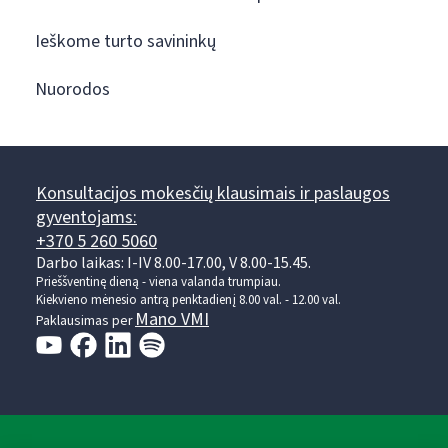
Ieškome turto savininkų
Nuorodos
Konsultacijos mokesčių klausimais ir paslaugos
gyventojams:
+370 5 260 5060
Darbo laikas: I-IV 8.00-17.00, V 8.00-15.45.
Prieššventinę dieną - viena valanda trumpiau.
Kiekvieno mėnesio antrą penktadienį 8.00 val. - 12.00 val.
Mano VMI
Paklausimas per