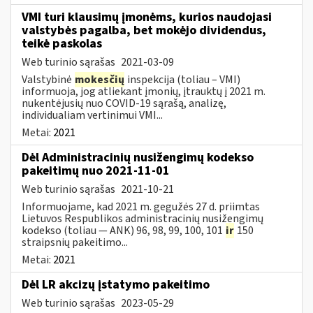
VMI turi klausimų įmonėms, kurios naudojasi
valstybės pagalba, bet mokėjo dividendus,
teikė paskolas
Web turinio sąrašas
2021-03-09
Valstybinė
mokesčių
inspekcija (toliau – VMI)
informuoja, jog atliekant įmonių, įtrauktų į 2021 m.
nukentėjusių nuo COVID-19 sąrašą, analizę,
individualiam vertinimui VMI...
Metai:
2021
Dėl Administracinių nusižengimų kodekso
pakeitimų nuo 2021-11-01
Web turinio sąrašas
2021-10-21
Informuojame, kad 2021 m. gegužės 27 d. priimtas
Lietuvos Respublikos administracinių nusižengimų
kodekso (toliau — ANK) 96, 98, 99, 100, 101
ir
150
straipsnių pakeitimo...
Metai:
2021
Dėl LR akcizų įstatymo pakeitimo
Web turinio sąrašas
2023-05-29