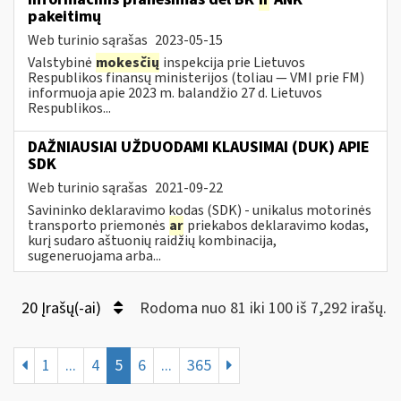
pakeitimų
Web turinio sąrašas
2023-05-15
Valstybinė
mokesčių
inspekcija prie Lietuvos
Respublikos finansų ministerijos (toliau — VMI prie FM)
informuoja apie 2023 m. balandžio 27 d. Lietuvos
Respublikos...
DAŽNIAUSIAI UŽDUODAMI KLAUSIMAI (DUK) APIE
SDK
Web turinio sąrašas
2021-09-22
Savininko deklaravimo kodas (SDK) - unikalus motorinės
transporto priemonės
ar
priekabos deklaravimo kodas,
kurį sudaro aštuonių raidžių kombinacija,
sugeneruojama arba...
20 Įrašų(-ai)
Rodoma nuo 81 iki 100 iš 7,292 irašų.
1
...
4
5
6
...
365