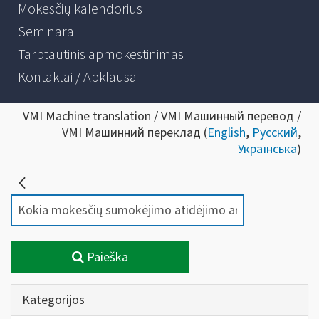
Mokesčių kalendorius
Seminarai
Tarptautinis apmokestinimas
Kontaktai / Apklausa
VMI Machine translation / VMI Машинный перевод /
VMI Машинний переклад (
English
,
Русский
,
Українська
)
Paieška
Kategorijos