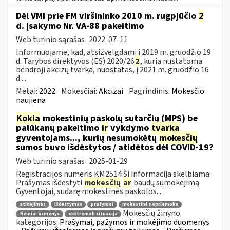
Dėl VMI prie FM viršininko 2010 m. rugpjūčio
2
d. įsakymo Nr. VA-88 pakeitimo
Web turinio sąrašas
2022-07-11
Informuojame, kad, atsižvelgdami į 2019 m. gruodžio 19
d. Tarybos direktyvos (ES) 2020/26
2
, kuria nustatoma
bendroji akcizų tvarka, nuostatas, į 2021 m. gruodžio 16
d....
Metai:
2022
Mokesčiai:
Akcizai
Pagrindinis:
Mokesčio
naujiena
Kokia
mokestinių paskolų sutarčių (MPS) be
palūkanų pakeitimo
ir
vykdymo
tvarka
gyventojams..., kurių nesumokėtų
mokesčių
sumos buvo išdėstytos / atidėtos dėl COVID-19?
Web turinio sąrašas
2025-01-29
Registracijos numeris KM2514 Ši informacija skelbiama:
Prašymas išdėstyti
mokesčių
ar
baudų sumokėjimą
Gyventojai, sudarę mokestinės paskolos...
atidėjimas
išdėstymas
prašymai
mokestinė nepriemoka
Mokesčių žinyno
fiziniai asmenys
ekstremali situacija
kategorijos:
Prašymai, pažymos ir mokėjimo duomenys