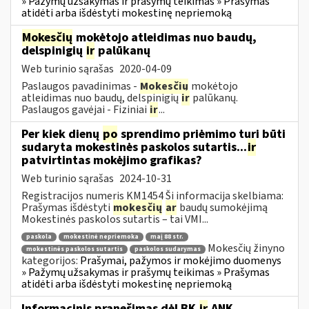
» Pažymų užsakymas ir prašymų teikimas » Prašymas
atidėti arba išdėstyti mokestinę nepriemoką
Mokesčių
mokėtojo atleidimas nuo baudų,
delspinigių
ir
palūkanų
Web turinio sąrašas
2020-04-09
Paslaugos pavadinimas -
Mokesčių
mokėtojo
atleidimas nuo baudų, delspinigių
ir
palūkanų.
Paslaugos gavėjai - Fiziniai
ir
...
Per kiek dienų
po
sprendimo priėmimo turi būti
sudaryta mokestinės paskolos sutartis...
ir
patvirtintas mokėjimo grafikas?
Web turinio sąrašas
2024-10-31
Registracijos numeris KM1454 Ši informacija skelbiama:
Prašymas išdėstyti
mokesčių
ar
baudų sumokėjimą
Mokestinės paskolos sutartis – tai VMI...
paskola
mokestinė nepriemoka
maį 88 str.
Mokesčių žinyno
mokestinės paskolos sutartis
paskolos sudarymas
kategorijos:
Prašymai, pažymos ir mokėjimo duomenys
» Pažymų užsakymas ir prašymų teikimas » Prašymas
atidėti arba išdėstyti mokestinę nepriemoką
Informacinis pranešimas dėl BK
ir
ANK