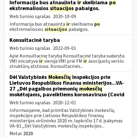
Informacija bus atnaujinta
ir
skelbiama
po
ekstremaliosios
situacijos
pabaigos.
Web turinio sąrašas
2020-10-09
Informacija bus atnaujinta
ir
skelbiama
po
ekstremaliosios
situacijos
pabaigos.
Konsultacinė taryba
Web turinio sąrašas
2022-09-01
Apie Konsultacinę tarybą Konsultacinė taryba sudaryta
VMI iniciatyva
ir
vienija VMI prie FM
ir
asocijuotų verslo
struktūrų atstovus. Konsultacinės...
Dėl Valstybinės
Mokesčių
Inspekcijos prie
Lietuvos Respublikos finansų ministerijos...VA-
27 „Dėl pagalbos priemonių
mokesčių
mokėtojams, paveiktiems koronaviruso (Covid
Web turinio sąrašas
2020-12-01
Informuojame, kad priimtas Valstybinės mokesčių
inspekcijos prie Lietuvos Respublikos finansų
ministerijos viršininko 2020 m. lapkričio 17 d. įsakymas
VA-81 „Dėl Valstybinės mokesčių inspekcijos...
Metai:
2020