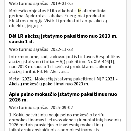
Web turinio sąrašas
2019-01-25
Mokesčio objektas Etilo alkoholis
ir
alkoholiniai
gėrimai Apdorotas tabakas Energiniai produktai
Elektros energija Visi kiti produktai tampa akcizų
objektu, jeigu jie...
Dėl LR akcizų įstatymo pakeitimo nuo 2023 m.
sausio 1 d.
Web turinio sąrašas
2022-11-23
Informuojame, kad, vadovaujantis Lietuvos Respublikos
akcizų įstatymo (toliau − AĮ) pakeitimu Nr. XIV-446[1],
nuo 2023 m. sausio 1 d. keičiasi produktams taikomi
akcizų tarifai: Eil. Nr. Akcizais...
Metai:
2022
Mokesčių įstatymų pakeitimai:
MĮP 2021 »
Akcizų mokesčių pakeitimai nuo 2023 m.
Apie pelno mokesčio įstatymo pakeitimus nuo
2026 m.
Web turinio sąrašas
2025-09-02
1. Kokiu patvirtintu nauju pelno mokesčio tarifu
apmokestinamas Lietuvos vienetų ir nuolatinių buveinių
2026 metais prasidėjusio ir vėlesnių mokestinių
laikotarpių apskaičiuotas apmokestinamasis...