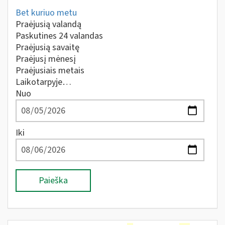
Bet kuriuo metu
Praėjusią valandą
Paskutines 24 valandas
Praėjusią savaitę
Praėjusį mėnesį
Praėjusiais metais
Laikotarpyje…
Nuo
Iki
Paieška