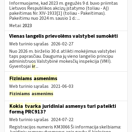
Informuojame, kad 2023 m. gegužės 9 d. buvo priimtas
Lietuvos Respublikos akcizų įstatymo (toliau - AĮ)
pakeitimas Nr. XIV-1933[1] (toliau - Pakeitimas).
Pakeitimu nuo 2024 m. sausio 1 d.: ...
Metai:
2023
Vienas langelis prievolėms valstybei sumokėti
Web turinio sąrašas
2026-02-27
Nuo 2026 m. birželio 30 d. atlikti mokėjimus valstybei
taps paprasčiau. Dauguma jų vieno langelio principu
administruos Valstybinė mokesčių inspekcija (VMI).
Gyventojai
ir
...
Fiziniams
asmenims
Web turinio sąrašas
2021-06-03
Fiziniams
asmenims
Kokia
tvarka
juridiniai asmenys turi pateikti
formą PRC913?
Web turinio sąrašas
2024-07-22
Registracijos numeris KM3066 Ši informacija skelbiama:
Juridinių asmenų duomenys apie gautų iš kiekvieno