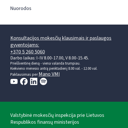
Nuorodos
Konsultacijos mokesčių klausimais ir paslaugos
gyventojams:
+370 5 260 5060
Darbo laikas: I-IV 8.00-17.00, V 8.00-15.45.
Prieššventinę dieną - viena valanda trumpiau.
Kiekvieno mėnesio antrą penktadienį 8.00 val. - 12.00 val.
Mano VMI
Paklausimas per
Valstybinė mokesčių inspekcija prie Lietuvos
Respublikos finansų ministerijos