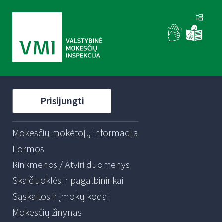
Prisijungti
Mokesčių mokėtojų informacija
Formos
Rinkmenos / Atviri duomenys
Skaičiuoklės ir pagalbininkai
Sąskaitos ir įmokų kodai
Mokesčių žinynas