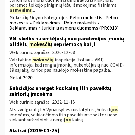
paramos teikėjo piniginių lėšų išmokėjimą fiziniams
asmenims
...
Mokesčių žinyno kategorijos:
Pelno mokestis
Pelno
mokestis » Deklaravimas
Pelno mokestis »
Deklaravimas » Juridinių asmenų duomenys (PRC913)
VMI skelbs nukentėjusių nuo pandemijos įmonių
atidėtų
mokesčių
nepriemoką kai ji
Web turinio sąrašas
2020-12-08
Valstybinė
mokesčių
inspekcija (toliau – VMI)
informuoja, kad rengia įmonių, nukentėjusių nuo COVID-
19 sąrašą, kurios pasinaudojo mokestine pagalba...
Metai:
2020
Subsidijos energetikos kainų itin paveiktų
sektorių įmonėms
Web turinio sąrašas
2022-11-15
Atsižvelgiant į LR Vyriausybės nustatytus „Subsidi
jos
įmonėms, veikiančioms itin paveiktuose sektoriuose,
siekiant sušvelninti energi
jos
kainų...
Akcizai (2019-01-25)