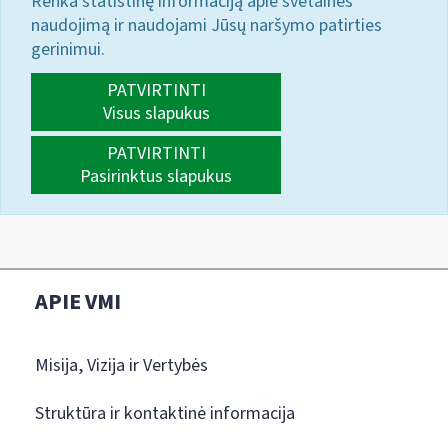
Renka statistinę informaciją apie svetainės
naudojimą ir naudojami Jūsų naršymo patirties
gerinimui.
PATVIRTINTI
Visus slapukus
PATVIRTINTI
Pasirinktus slapukus
APIE VMI
Misija, Vizija ir Vertybės
Struktūra ir kontaktinė informacija