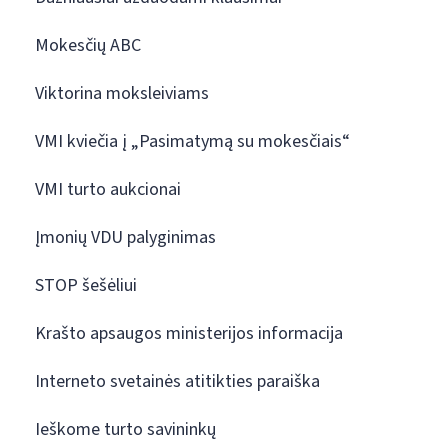
Mokesčių ABC
Viktorina moksleiviams
VMI kviečia į „Pasimatymą su mokesčiais“
VMI turto aukcionai
Įmonių VDU palyginimas
STOP šešėliui
Krašto apsaugos ministerijos informacija
Interneto svetainės atitikties paraiška
Ieškome turto savininkų