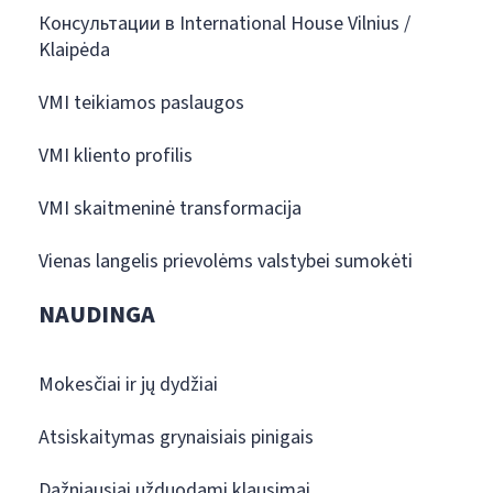
Консультации в International House Vilnius /
Klaipėda
VMI teikiamos paslaugos
VMI kliento profilis
VMI skaitmeninė transformacija
Vienas langelis prievolėms valstybei sumokėti
NAUDINGA
Mokesčiai ir jų dydžiai
Atsiskaitymas grynaisiais pinigais
Dažniausiai užduodami klausimai