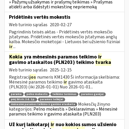
» Pažymų užsakymas ir prašymų teikimas » Prašymas
atidėti arba išdėstyti mokestinę nepriemoką
Pridėtinės vertės mokestis
Web turinio sąrašas
2020-02-27
Pagrindinis teisės aktas - Pridėtinės vertės mokesčio
įstatymas. Pridėtinės vertės mokesčio įstatymas anglų
kalba. Mokesčio mokėtojai - Lietuvos bei užsienio fiziniai
ir
...
Kokia
yra mėnesinės paramos teikimo
ir
gavimo ataskaitos (PLN203) teikimo
tvarka
Web turinio sąrašas
2025-12-15
Registraci
jos
numeris KM1430 Ši informacija skelbiama:
Mėnesinė paramos teikimo
ir
gavimo ataskaita
(PLN203) (iki 2026-01-01) Nuo 2026-01-01...
parama
pelno mokestis
teikimo terminas
paramos gavėjai
pmį 50 str. 3 d. 2 p.
paramos teikėjai
Mokesčių žinyno
mėnesinė paramos teikimo ir gavimo ataskaita
kategorijos:
Pelno mokestis » Deklaravimas » Mėnesinė
paramos teikimo ir gavimo ataskaita (PLN203)
Už kurį laikotarpį
ir
nuo kokios sumos užsienio