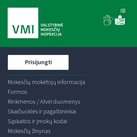
Prisijungti
Mokesčių mokėtojų informacija
Formos
Rinkmenos / Atviri duomenys
Skaičiuoklės ir pagalbininkai
Sąskaitos ir įmokų kodai
Mokesčių žinynas