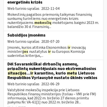
energetinės krizės
Web turinio sąrašas
2022-11-04
Mokestinių pagalbos priemonių taikymas finansinių
sunkumų turintiems nuo energetinės krizės
nukentėjusiems
mokesčių
mokėtojams baigėsi 2023 m.
balandžio 30 d. Finansinių...
Subsidijos įmonėms
Web turinio sąrašas
2020-07-20
Įmonės, kurios atitinka Ekonomikos
ir
inovacijų
ministeri
jos
nustatytus
ir
su Europos Komisija
suderintus kriterijus,...
Dėl Savarankiškai dirbančių asmenų,
pripažintų nukentėjusiais nuo ekstremaliosios
situacijos
...
ir
karantino, kurio
metu
Lietuvos
Respublikos Vyriausybė nustato ūkinės veiklos
Web turinio sąrašas
2022-06-29
Valstybinė mokesčių inspekcija prie Lietuvos
Respublikos finansų ministerijos (toliau – VMI prie FM)
informuoja, kad 2022 m. birželio 27 dienos priimtu
įsakymu Nr. VA-61[1] nuo 2022 m. birželio 28...