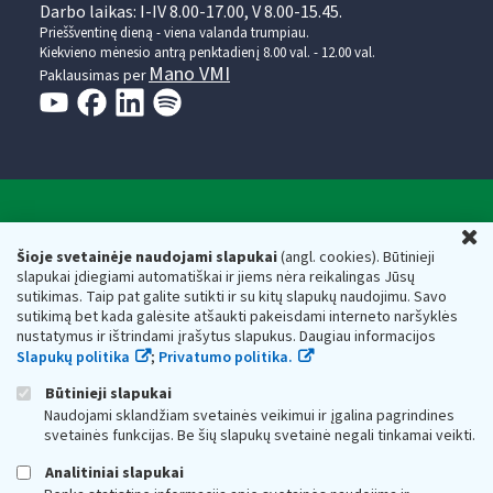
Darbo laikas: I-IV 8.00-17.00, V 8.00-15.45.
Prieššventinę dieną - viena valanda trumpiau.
Kiekvieno mėnesio antrą penktadienį 8.00 val. - 12.00 val.
Mano VMI
Paklausimas per
Valstybinė mokesčių inspekcija prie Lietuvos
U
Respublikos finansų ministerijos
Šioje svetainėje naudojami slapukai
(angl. cookies). Būtinieji
slapukai įdiegiami automatiškai ir jiems nėra reikalingas Jūsų
Biudžetinė įstaiga. Juridinio asmens kodas — 188659752,
sutikimas. Taip pat galite sutikti ir su kitų slapukų naudojimu. Savo
adresas: Vasario 16-osios g. 14, 01107 Vilnius, Lietuva, el.paštas:
sutikimą bet kada galėsite atšaukti pakeisdami interneto naršyklės
vmi@vmi.lt
, E. pristatymo dėžutės adresas 188659752
nustatymus ir ištrindami įrašytus slapukus. Daugiau informacijos
Duomenys apie Valstybinę mokesčių inspekciją prie Lietuvos
Slapukų politika
;
Privatumo politika.
Respublikos finansų ministerijos kaupiami ir saugomi Juridinių
asmenų registre
Būtinieji slapukai
Naudojami sklandžiam svetainės veikimui ir įgalina pagrindines
svetainės funkcijas. Be šių slapukų svetainė negali tinkamai veikti.
Analitiniai slapukai