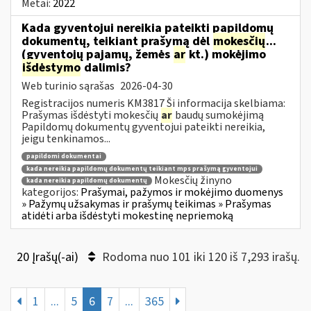
Metai:
2022
Kada gyventojui nereikia pateikti papildomų
dokumentų, teikiant prašymą dėl
mokesčių
...
(gyventojų pajamų, žemės
ar
kt.) mokėjimo
išdėstymo
dalimis?
Web turinio sąrašas
2026-04-30
Registracijos numeris KM3817 Ši informacija skelbiama:
Prašymas išdėstyti mokesčių
ar
baudų sumokėjimą
Papildomų dokumentų gyventojui pateikti nereikia,
jeigu tenkinamos...
papildomi dokumentai
kada nereikia papildomų dokumentų teikiant mps prašymą gyventojui
Mokesčių žinyno
kada nereikia papildomų dokumentų
kategorijos:
Prašymai, pažymos ir mokėjimo duomenys
» Pažymų užsakymas ir prašymų teikimas » Prašymas
atidėti arba išdėstyti mokestinę nepriemoką
20 Įrašų(-ai)
Rodoma nuo 101 iki 120 iš 7,293 irašų.
1
...
5
6
7
...
365