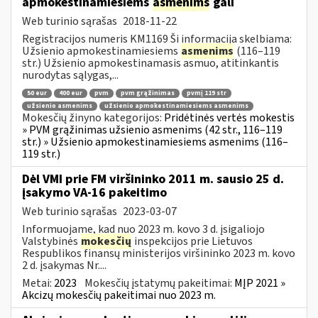
apmokestinamiesiems
asmenims
gali
Web turinio sąrašas
2018-11-22
Registracijos numeris KM1169 Ši informacija skelbiama:
Užsienio apmokestinamiesiems
asmenims
(116–119
str.) Užsienio apmokestinamasis asmuo, atitinkantis
nurodytas sąlygas,...
50 eur
400 eur
pvm
pvm grąžinimas
pvmį 119 str
užsienio asmenims
užsienio apmokestinamiesiems asmenims
Mokesčių žinyno kategorijos:
Pridėtinės vertės mokestis
» PVM grąžinimas užsienio asmenims (42 str., 116–119
str.) » Užsienio apmokestinamiesiems asmenims (116–
119 str.)
Dėl VMI prie FM viršininko 2011 m. sausio 25 d.
įsakymo VA-16 pakeitimo
Web turinio sąrašas
2023-03-07
Informuojame, kad nuo 2023 m. kovo 3 d. įsigaliojo
Valstybinės
mokesčių
inspekcijos prie Lietuvos
Respublikos finansų ministerijos viršininko 2023 m. kovo
2 d. įsakymas Nr....
Metai:
2023
Mokesčių įstatymų pakeitimai:
MĮP 2021 »
Akcizų mokesčių pakeitimai nuo 2023 m.