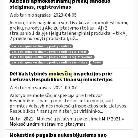
Akcizais apmokestinamų prekių sandėlio
steigimas, registravimas
Web turinio sąrašas
2023-04-05
Asmuo, kuris pageidauja verstis akcizais apmokestinamų
prekių, nurodytų Akcizų įstatymo (toliau - AĮ) 2
straipsnio 1 dalyje (jeigu tai energiniai produktai – tik AĮ
2 priede nurodyti produktai), už...
akcizais apmokestinamų prekių sandėlis
akcizais apmokestinamų prekių sandėlio steigimas
akcizais apmokestinamų prekių sandėlio registravimas
akcizais apmokestinamų prekių sandėlio savininkas
fr0644
Dėl Valstybinės
mokesčių
inspekcijos prie
Lietuvos Respublikos finansų ministerijos
Web turinio sąrašas
2021-09-07
Valstybinė mokesčių inspekcija prie Lietuvos
Respublikos finansų ministerijos informuoja, kad
priimtas Valstybinės mokesčių inspekcijos prie Lietuvos
Respublikos finansų ministerijos viršininko...
Metai:
2021
Mokesčių įstatymų pakeitimai:
MĮP 2021 »
Mokesčiu administravimo įstatymas
Mokestinė pagalba nukentėjusiems nuo