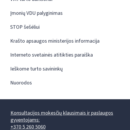
Įmonių VDU palyginimas
STOP šešėliui
Krašto apsaugos ministerijos informacija
Interneto svetainės atitikties paraiška
Ieškome turto savininkų
Nuorodos
Konsultacijos mokesčių klausimais ir paslaugos
gyventojams:
+370 5 260 5060