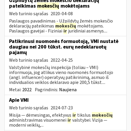
Užpildytų žemės mokesčio deklaracijų
pateikimas
mokesčių
mokėtojams
Web turinio sąrašas
2020-04-08
Paslaugos pavadinimas - Užpildytų žemės mokesčio
deklaracijų pateikimas
mokesčių
mokėtojams.
Paslaugos gavėjai - Fiziniai
ir
juridiniai asmenys....
Patikrinusi nuomonės formuotoją, VMI nustatė
daugiau nei 200 tūkst. eurų nedeklaruotų
pajamų
Web turinio sąrašas
2022-04-25
Valstybinė mokesčių inspekcija (toliau – VMI)
informuoja, jog atlikus vieno nuomonės formuotojo
(angl. influencer) operatyvų patikrinimą, asmuo iš
individualios veiklos deklaravo apie 200,5 tūkst....
Metai:
2022
Pagrindinis:
Naujiena
Apie VMI
Web turinio sąrašas
2024-07-23
Misija — dėmesingas, efektyvus
ir
tikslus
mokesčių
administravimas visuomenei
ir
valstybei. Vizija —
moderni veiklių,...