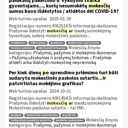
palūkanų pakeitimo
ir
vykdymo
tvarka
gyventojams..., kurių nesumokėtų
mokesčių
sumos buvo išdėstytos / atidėtos dėl COVID-19?
Web turinio sąrašas
2025-01-29
Registracijos numeris KM2514 Ši informacija skelbiama:
Prašymas išdėstyti
mokesčių
ar
baudų sumokėjimą
Gyventojai, sudarę mokestinės paskolos...
atidėjimas
išdėstymas
prašymai
mokestinė nepriemoka
Mokesčių žinyno
fiziniai asmenys
ekstremali situacija
kategorijos:
Prašymai, pažymos ir mokėjimo duomenys
» Pažymų užsakymas ir prašymų teikimas » Prašymas
atidėti arba išdėstyti mokestinę nepriemoką
Per kiek dienų
po
sprendimo priėmimo turi būti
sudaryta mokestinės paskolos sutartis...
ir
patvirtintas mokėjimo grafikas?
Web turinio sąrašas
2024-10-31
Registracijos numeris KM1454 Ši informacija skelbiama:
Prašymas išdėstyti
mokesčių
ar
baudų sumokėjimą
Mokestinės paskolos sutartis – tai VMI...
paskola
mokestinė nepriemoka
maį 88 str.
Mokesčių žinyno
mokestinės paskolos sutartis
paskolos sudarymas
kategorijos:
Prašymai, pažymos ir mokėjimo duomenys