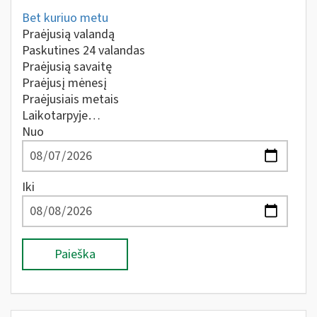
Bet kuriuo metu
Praėjusią valandą
Paskutines 24 valandas
Praėjusią savaitę
Praėjusį mėnesį
Praėjusiais metais
Laikotarpyje…
Nuo
Iki
Paieška