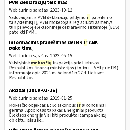
PVM deklaracijų teikimas
Web turinio sąrašas
2023-10-12
Vadovaujantis PVM deklaracijų pildymo
ir
pateikimo
taisyklėmis[1], PVM mokėtojais registruoti asmenys,
turi prievolę elektroninėje deklaravimo sistemoje (EDS)
pateikti PVM...
Informacinis pranešimas dėl BK
ir
ANK
pakeitimų
Web turinio sąrašas
2023-05-15
Valstybinė
mokesčių
inspekcija prie Lietuvos
Respublikos finansų ministerijos (toliau — VMI prie FM)
informuoja apie 2023 m. balandžio 27 d. Lietuvos
Respublikos...
Akcizai (2019-01-25)
Web turinio sąrašas
2019-01-25
Mokesčio objektas Etilo alkoholis
ir
alkoholiniai
gėrimai Apdorotas tabakas Energiniai produktai
Elektros energija Visi kiti produktai tampa akcizų
objektu, jeigu jie...