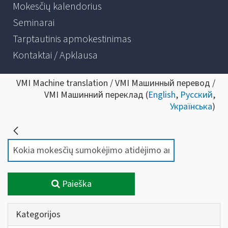
Mokesčių kalendorius
Seminarai
Tarptautinis apmokestinimas
Kontaktai / Apklausa
VMI Machine translation / VMI Машинный перевод /
VMI Машинний переклад (
English
,
Русский
,
Українська
)
Paieška
Kategorijos