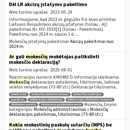
Dėl LR akcizų įstatymo pakeitimo
Web turinio sąrašas
2023-05-29
Informuojame, kad 2023 m. gegužės 9 d. buvo priimtas
Lietuvos Respublikos akcizų įstatymo (toliau - AĮ)
pakeitimas Nr. XIV-1933[1] (toliau - Pakeitimas).
Pakeitimu nuo 2024 m. sausio 1 d.: ...
Mokesčių įstatymų pakeitimai:
Akcizų pakeitimai nuo
2024 m.
Ar
gali
mokesčių
mokėtojas patikslinti
mokesčio deklaraciją?
Web turinio sąrašas
2025-08-01
Registracijos numeris KM0480 Ši informacija skelbiama:
Mokesčių
deklaracijos pateikimas, tikslinimas, laikinas
veiklos nevykdymas (73-80 str.) Deklaracija tikslinama...
deklaracija
mokesčių administravimas
mokesčių mokėtojas
maį 80 str.
deklaracijos tikslinimas
deklaracijos tikslinimo terminas
Mokesčių žinyno
tikslinimo senatis
tikslinimas patikrinimo metu
kategorijos:
Mokesčių administravimas » Mokesčių
deklaracijos pateikimas, tikslinimas (73-80 str.)
Kokia
mokestinių paskolų sutarčių (MPS) be