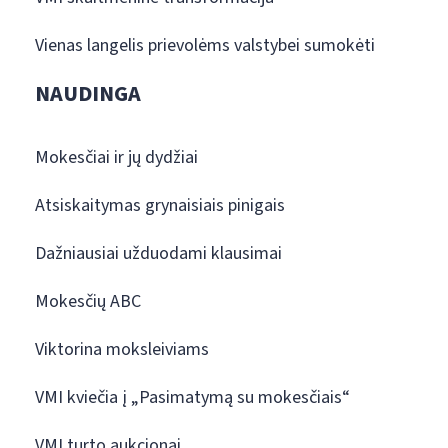
Vienas langelis prievolėms valstybei sumokėti
NAUDINGA
Mokesčiai ir jų dydžiai
Atsiskaitymas grynaisiais pinigais
Dažniausiai užduodami klausimai
Mokesčių ABC
Viktorina moksleiviams
VMI kviečia į „Pasimatymą su mokesčiais“
VMI turto aukcionai