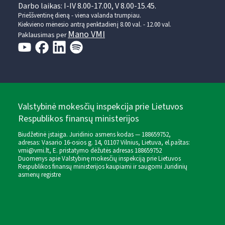
Darbo laikas: I-IV 8.00-17.00, V 8.00-15.45.
Prieššventinę dieną - viena valanda trumpiau.
Kiekvieno mėnesio antrą penktadienį 8.00 val. - 12.00 val.
Mano VMI
Paklausimas per
Valstybinė mokesčių inspekcija prie Lietuvos
Respublikos finansų ministerijos
Biudžetinė įstaiga. Juridinio asmens kodas — 188659752,
adresas: Vasario 16-osios g. 14, 01107 Vilnius, Lietuva, el.paštas:
vmi@vmi.lt
, E. pristatymo dėžutės adresas 188659752
Duomenys apie Valstybinę mokesčių inspekciją prie Lietuvos
Respublikos finansų ministerijos kaupiami ir saugomi Juridinių
asmenų registre