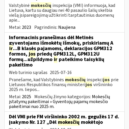
Valstybinė
mokesčių
inspekcija (VMI) informuoja, kad
Lietuva, kartu su daugiau nei 40 pasaulio šalių skelbia
viešą įsipareigojimą užtikrinti tarptautinius duomenų
apie...
Metai:
2023
Pagrindinis:
Naujiena
Informacinis pranešimas dėl Metinės
gyventojams išmokėtų išmokų, priskiriamų A
ir
...B klasės pajamoms, deklaracijos GPM312
formos,
jos
priedų GPM312L, GPM312U
formų...užpildymo
ir
pateikimo taisyklių
pakeitimo
Web turinio sąrašas
2025-07-16
Pranešame, kad Valstybinės
mokesčių
inspekci
jos
prie
Lietuvos Respublikos finansų ministeri
jos
viršininko
2025 m. liepos...
Metai:
2025
Mokesčių žinyno kategorijos:
Mokesčių
įstatymų pakeitimai » Gyventojų pajamų mokesčio
pakeitimai nuo 2025 m.
Dėl VMI prie FM viršininko 2002 m. gegužės 17 d.
įsakymo Nr. 127 „Dėl
mokesčių
mokėtojo