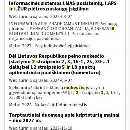
Informacinės sistemos i.MAS posistemių, i.APS
ir
i.ŽUR plėtros paslaugų įsigijimo
Web turinio sąrašas
2022-03-07
INFORMACIJA APIE PRADEDAMUS PIRKIMUS Paslaugų
pirkimai I. PERKANČIOJI ORGANIZACIJA, ADRESAS
IR
KONTAKTINIAI DUOMENYS: I.1. Perkančiosios
organizacijos pavadinimas...
Metai:
2022
Pagrindinis:
Viešieji pirkimai
Dėl Lietuvos Respublikos pelno mokesčio
įstatymo
2
straipsnio
2
, 3, 15-1, 25, 30-...1
dalių bei 12 straipsnio 5
ir
18 punktų
apibendrinto paaiškinimo (komentaro)
Web turinio sąrašas
2024-05-07
Siekdami užtikrinti sklandų
mokesčių
įstatymų
įgyvendinimą, parengėme PMĮ[1]
2
straipsnio
2
, 3, 15-1,
25, 30-1 dalių bei...
Metai:
2024
Mokesčiai:
Pelno mokestis
Tarptautiniai duomenų apie kriptoturtą mainai
– nuo 2027 m.
Web turinio sąrašas
2023-11-10