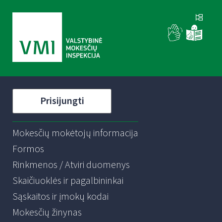
Prisijungti
Mokesčių mokėtojų informacija
Formos
Rinkmenos / Atviri duomenys
Skaičiuoklės ir pagalbininkai
Sąskaitos ir įmokų kodai
Mokesčių žinynas