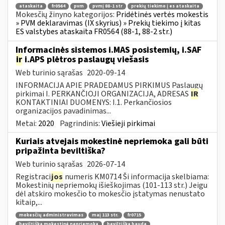
ataskaita
fr0564
pvm
pvmį 88-1 str
prekių tiekimo į es ataskaita
Mokesčių žinyno kategorijos:
Pridėtinės vertės mokestis
» PVM deklaravimas (IX skyrius) » Prekių tiekimo į kitas
ES valstybes ataskaita FR0564 (88-1, 88-2 str.)
Informacinės sistemos i.MAS posistemių, i.SAF
ir
i.APS plėtros paslaugų viešasis
Web turinio sąrašas
2020-09-14
INFORMACIJA APIE PRADEDAMUS PIRKIMUS Paslaugų
pirkimai I. PERKANČIOJI ORGANIZACIJA, ADRESAS
IR
KONTAKTINIAI DUOMENYS: I.1. Perkančiosios
organizacijos pavadinimas...
Metai:
2020
Pagrindinis:
Viešieji pirkimai
Kuriais atvejais mokestinė nepriemoka gali būti
pripažinta beviltiška?
Web turinio sąrašas
2026-07-14
Registraci
jos
numeris KM0714 Ši informacija skelbiama:
Mokestinių nepriemokų išieškojimas (101-113 str.) Jeigu
dėl atskiro mokesčio to mokesčio įstatymas nenustato
kitaip,...
mokesčių administravimas
maį 113 str.
fr0715
beviltiška mokestinė nepriemoka
beviltiška bauda