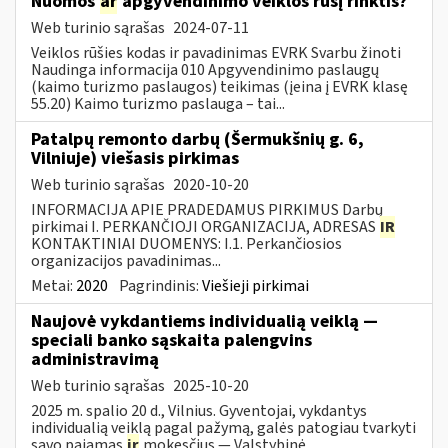
Nuomos
ar
apgyvendinimo veiklos rūšį rinktis?
Web turinio sąrašas
2024-07-11
Veiklos rūšies kodas ir pavadinimas EVRK Svarbu žinoti
Naudinga informacija 010 Apgyvendinimo paslaugų
(kaimo turizmo paslaugos) teikimas (įeina į EVRK klasę
55.20) Kaimo turizmo paslauga – tai...
Patalpų remonto darbų (Šermukšnių g. 6,
Vilniuje) viešasis pirkimas
Web turinio sąrašas
2020-10-20
INFORMACIJA APIE PRADEDAMUS PIRKIMUS Darbų
pirkimai I. PERKANČIOJI ORGANIZACIJA, ADRESAS
IR
KONTAKTINIAI DUOMENYS: I.1. Perkančiosios
organizacijos pavadinimas...
Metai:
2020
Pagrindinis:
Viešieji pirkimai
Naujovė vykdantiems individualią veiklą —
speciali banko sąskaita palengvins
administravimą
Web turinio sąrašas
2025-10-20
2025 m. spalio 20 d., Vilnius. Gyventojai, vykdantys
individualią veiklą pagal pažymą, galės patogiau tvarkyti
savo pajamas
ir
mokesčius — Valstybinė...