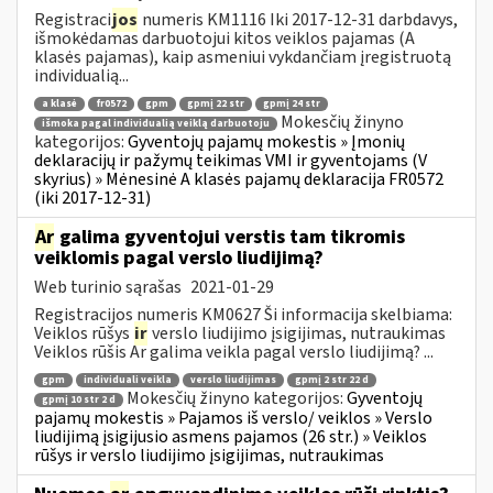
Registraci
jos
numeris KM1116 Iki 2017-12-31 darbdavys,
išmokėdamas darbuotojui kitos veiklos pajamas (A
klasės pajamas), kaip asmeniui vykdančiam įregistruotą
individualią...
a klasė
fr0572
gpm
gpmį 22 str
gpmį 24 str
Mokesčių žinyno
išmoka pagal individualią veiklą darbuotoju
kategorijos:
Gyventojų pajamų mokestis » Įmonių
deklaracijų ir pažymų teikimas VMI ir gyventojams (V
skyrius) » Mėnesinė A klasės pajamų deklaracija FR0572
(iki 2017-12-31)
Ar
galima gyventojui verstis tam tikromis
veiklomis pagal verslo liudijimą?
Web turinio sąrašas
2021-01-29
Registracijos numeris KM0627 Ši informacija skelbiama:
Veiklos rūšys
ir
verslo liudijimo įsigijimas, nutraukimas
Veiklos rūšis Ar galima veikla pagal verslo liudijimą? ...
gpm
individuali veikla
verslo liudijimas
gpmį 2 str 22 d
Mokesčių žinyno kategorijos:
Gyventojų
gpmį 10 str 2 d
pajamų mokestis » Pajamos iš verslo/ veiklos » Verslo
liudijimą įsigijusio asmens pajamos (26 str.) » Veiklos
rūšys ir verslo liudijimo įsigijimas, nutraukimas