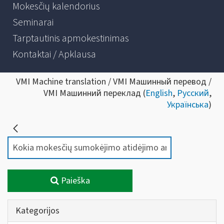
Mokesčių kalendorius
Seminarai
Tarptautinis apmokestinimas
Kontaktai / Apklausa
VMI Machine translation / VMI Машинный перевод /
VMI Машинний переклад (
English
,
Русский
,
Українська
)
Paieška
Kategorijos