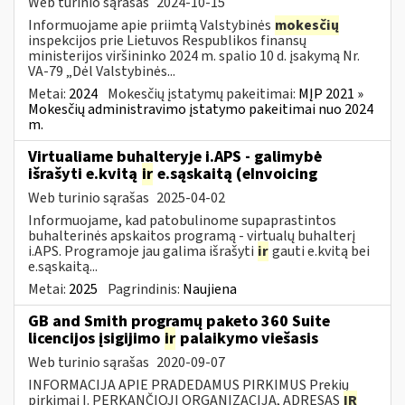
Web turinio sąrašas
2024-10-15
Informuojame apie priimtą Valstybinės
mokesčių
inspekcijos prie Lietuvos Respublikos finansų
ministerijos viršininko 2024 m. spalio 10 d. įsakymą Nr.
VA-79 „Dėl Valstybinės...
Metai:
2024
Mokesčių įstatymų pakeitimai:
MĮP 2021 »
Mokesčių administravimo įstatymo pakeitimai nuo 2024
m.
Virtualiame buhalteryje i.APS - galimybė
išrašyti e.kvitą
ir
e.sąskaitą (eInvoicing
Web turinio sąrašas
2025-04-02
Informuojame, kad patobulinome supaprastintos
buhalterinės apskaitos programą - virtualų buhalterį
i.APS. Programoje jau galima išrašyti
ir
gauti e.kvitą bei
e.sąskaitą...
Metai:
2025
Pagrindinis:
Naujiena
GB and Smith programų paketo 360 Suite
licencijos įsigijimo
ir
palaikymo viešasis
Web turinio sąrašas
2020-09-07
INFORMACIJA APIE PRADEDAMUS PIRKIMUS Prekių
pirkimai I. PERKANČIOJI ORGANIZACIJA, ADRESAS
IR