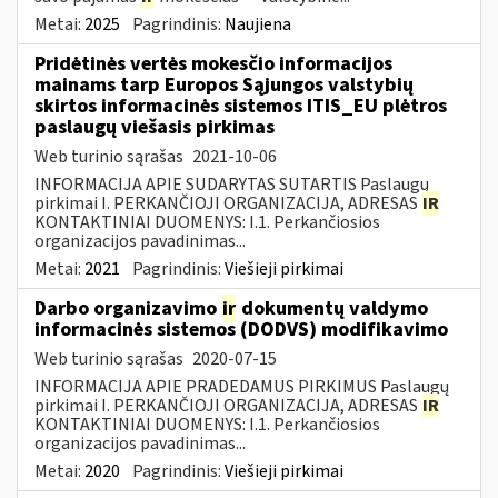
Metai:
2025
Pagrindinis:
Naujiena
Pridėtinės vertės mokesčio informacijos
mainams tarp Europos Sąjungos valstybių
skirtos informacinės sistemos ITIS_EU plėtros
paslaugų viešasis pirkimas
Web turinio sąrašas
2021-10-06
INFORMACIJA APIE SUDARYTAS SUTARTIS Paslaugų
pirkimai I. PERKANČIOJI ORGANIZACIJA, ADRESAS
IR
KONTAKTINIAI DUOMENYS: I.1. Perkančiosios
organizacijos pavadinimas...
Metai:
2021
Pagrindinis:
Viešieji pirkimai
Darbo organizavimo
ir
dokumentų valdymo
informacinės sistemos (DODVS) modifikavimo
Web turinio sąrašas
2020-07-15
INFORMACIJA APIE PRADEDAMUS PIRKIMUS Paslaugų
pirkimai I. PERKANČIOJI ORGANIZACIJA, ADRESAS
IR
KONTAKTINIAI DUOMENYS: I.1. Perkančiosios
organizacijos pavadinimas...
Metai:
2020
Pagrindinis:
Viešieji pirkimai