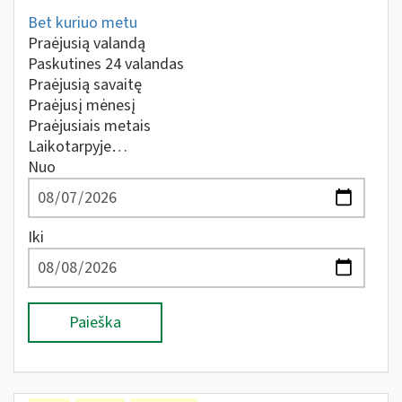
Bet kuriuo metu
Praėjusią valandą
Paskutines 24 valandas
Praėjusią savaitę
Praėjusį mėnesį
Praėjusiais metais
Laikotarpyje…
Nuo
Iki
Paieška