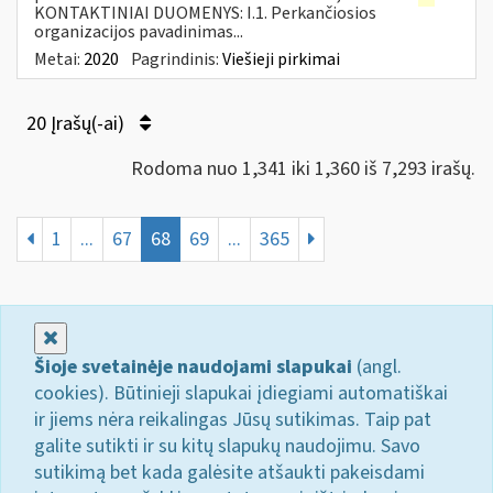
KONTAKTINIAI DUOMENYS: I.1. Perkančiosios
organizacijos pavadinimas...
Metai:
2020
Pagrindinis:
Viešieji pirkimai
20 Įrašų(-ai)
Rodoma nuo 1,341 iki 1,360 iš 7,293 irašų.
1
...
67
68
69
...
365
Uždaryti
Šioje svetainėje naudojami slapukai
(angl.
cookies). Būtinieji slapukai įdiegiami automatiškai
ir jiems nėra reikalingas Jūsų sutikimas. Taip pat
galite sutikti ir su kitų slapukų naudojimu. Savo
sutikimą bet kada galėsite atšaukti pakeisdami