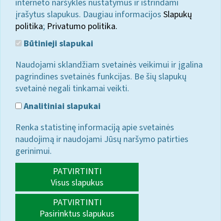
interneto naršyklės nustatymus ir ištrindami
įrašytus slapukus. Daugiau informacijos
Slapukų
politika
;
Privatumo politika.
Būtinieji slapukai
Naudojami sklandžiam svetainės veikimui ir įgalina
pagrindines svetainės funkcijas. Be šių slapukų
svetainė negali tinkamai veikti.
Analitiniai slapukai
Renka statistinę informaciją apie svetainės
naudojimą ir naudojami Jūsų naršymo patirties
gerinimui.
PATVIRTINTI
Visus slapukus
PATVIRTINTI
Pasirinktus slapukus