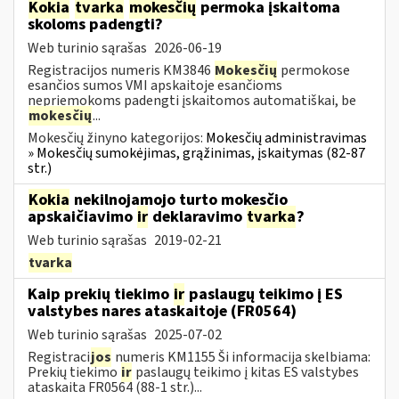
Kokia
tvarka
mokesčių
permoka įskaitoma
skoloms padengti?
Web turinio sąrašas
2026-06-19
Registracijos numeris KM3846
Mokesčių
permokose
esančios sumos VMI apskaitoje esančioms
nepriemokoms padengti įskaitomos automatiškai, be
mokesčių
...
Mokesčių žinyno kategorijos:
Mokesčių administravimas
» Mokesčių sumokėjimas, grąžinimas, įskaitymas (82-87
str.)
Kokia
nekilnojamojo turto mokesčio
apskaičiavimo
ir
deklaravimo
tvarka
?
Web turinio sąrašas
2019-02-21
tvarka
Kaip prekių tiekimo
ir
paslaugų teikimo į ES
valstybes nares ataskaitoje (FR0564)
Web turinio sąrašas
2025-07-02
Registraci
jos
numeris KM1155 Ši informacija skelbiama:
Prekių tiekimo
ir
paslaugų teikimo į kitas ES valstybes
ataskaita FR0564 (88-1 str.)...