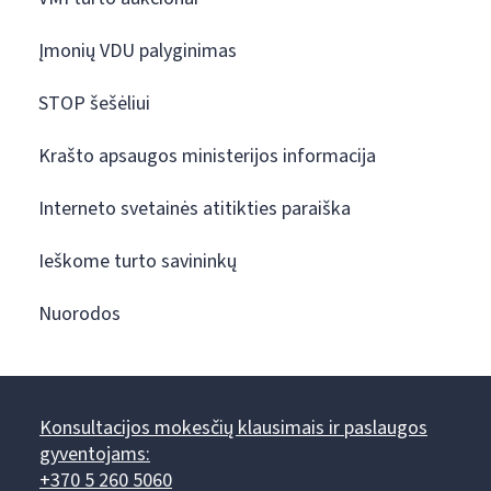
Įmonių VDU palyginimas
STOP šešėliui
Krašto apsaugos ministerijos informacija
Interneto svetainės atitikties paraiška
Ieškome turto savininkų
Nuorodos
Konsultacijos mokesčių klausimais ir paslaugos
gyventojams:
+370 5 260 5060