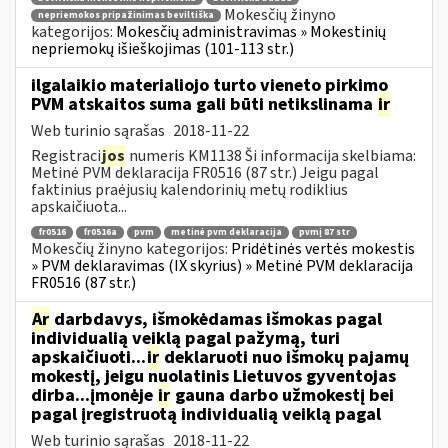
Mokesčių žinyno
nepriemokos pripažinimas beviltiška
kategorijos:
Mokesčių administravimas » Mokestinių
nepriemokų išieškojimas (101-113 str.)
ilgalaikio materialiojo turto vieneto pirkimo
PVM atskaitos suma gali būti netikslinama
ir
Web turinio sąrašas
2018-11-22
Registraci
jos
numeris KM1138 Ši informacija skelbiama:
Metinė PVM deklaracija FR0516 (87 str.) Jeigu pagal
faktinius praėjusių kalendorinių metų rodiklius
apskaičiuota...
fr0516
fr0516a
pvm
metinė pvm deklaracija
pvmį 87 str
Mokesčių žinyno kategorijos:
Pridėtinės vertės mokestis
» PVM deklaravimas (IX skyrius) » Metinė PVM deklaracija
FR0516 (87 str.)
Ar
darbdavys, išmokėdamas išmokas pagal
individualią veiklą pagal pažymą, turi
apskaičiuoti...
ir
deklaruoti nuo išmokų pajamų
mokestį, jeigu nuolatinis Lietuvos gyventojas
dirba...įmonėje
ir
gauna darbo užmokestį bei
pagal įregistruotą individualią veiklą pagal
Web turinio sąrašas
2018-11-22