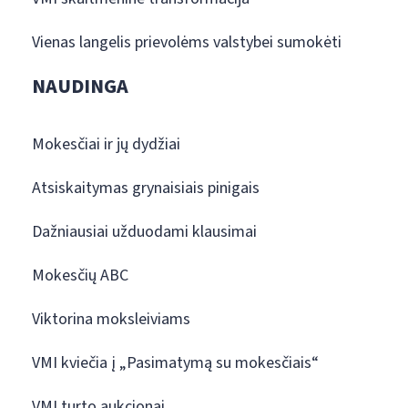
Vienas langelis prievolėms valstybei sumokėti
NAUDINGA
Mokesčiai ir jų dydžiai
Atsiskaitymas grynaisiais pinigais
Dažniausiai užduodami klausimai
Mokesčių ABC
Viktorina moksleiviams
VMI kviečia į „Pasimatymą su mokesčiais“
VMI turto aukcionai