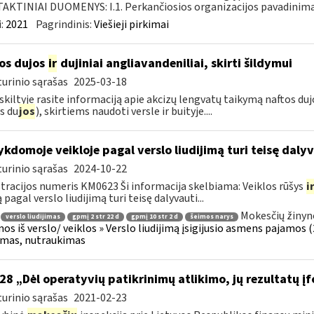
KTINIAI DUOMENYS: I.1. Perkančiosios organizacijos pavadinimas
:
2021
Pagrindinis:
Viešieji pirkimai
os dujos
ir
dujiniai angliavandeniliai, skirti šildymui
urinio sąrašas
2025-03-18
 skiltyje rasite informaciją apie akcizų lengvatų taikymą naftos du
s du
jos
), skirtiems naudoti versle ir buityje....
kdomoje veikloje pagal verslo liudijimą turi teisę dalyv
urinio sąrašas
2024-10-22
tracijos numeris KM0623 Ši informacija skelbiama: Veiklos rūšys
i
 pagal verslo liudijimą turi teisę dalyvauti...
Mokesčių žinyn
verslo liudijimas
gpmį 2 str 22 d
gpmį 10 str 2 d
šeimos narys
os iš verslo/ veiklos » Verslo liudijimą įsigijusio asmens pajamos (26
jimas, nutraukimas
28 „Dėl operatyvių patikrinimų atlikimo, jų rezultatų 
urinio sąrašas
2021-02-23