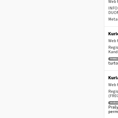
Web t
INFO
DUOME
Metai
Kur
Web t
Regis
Kandi
fr0001
turto
Kuri
Web t
Regis
(FR07
mokes
Prašy
permo