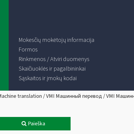
Mokesčių mokėtojų informacija
Formos
Rinkmenos / Atviri duomenys
Skaičiuoklės ir pagalbininkai
Sąskaitos ir įmokų kodai
Machine translation / VMI Машинный перевод / VMI Машин
Paieška