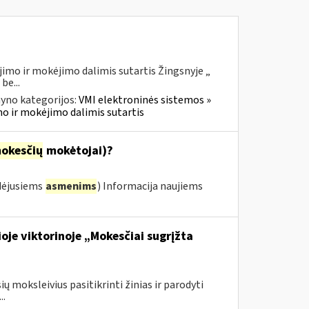
imo ir mokėjimo dalimis sutartis Žingsnyje „
be...
yno kategorijos:
VMI elektroninės sistemos »
mo ir mokėjimo dalimis sutartis
okesčių
mokėtojai)?
dėjusiems
asmenims
) Informacija naujiems
oje viktorinoje „Mokesčiai sugrįžta
ų moksleivius pasitikrinti žinias ir parodyti
..