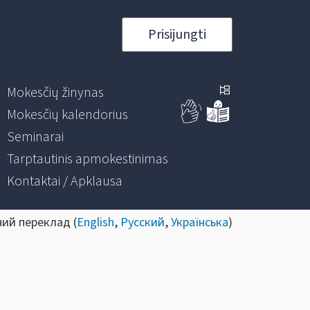
Prisijungti
Mokesčių žinynas
Mokesčių kalendorius
Seminarai
Tarptautinis apmokestinimas
Kontaktai / Apklausa
ний переклад (
English
,
Русский
,
Українська
)