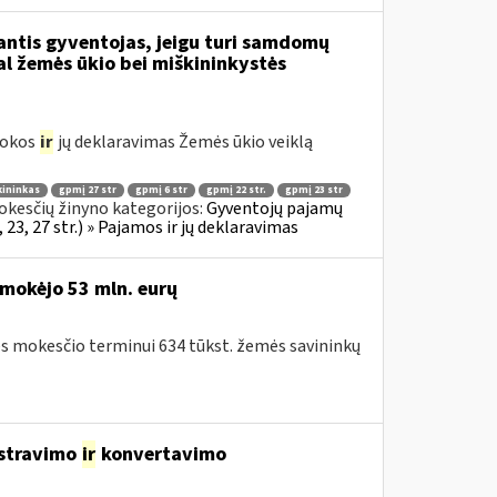
dantis gyventojas, jeigu turi samdomų
al žemės ūkio bei miškininkystės
mokos
ir
jų deklaravimas Žemės ūkio veiklą
kininkas
gpmį 27 str
gpmį 6 str
gpmį 22 str.
gpmį 23 str
kesčių žinyno kategorijos:
Gyventojų pajamų
23, 27 str.) » Pajamos ir jų deklaravimas
mokėjo 53 mln. eurų
ės mokesčio terminui 634 tūkst. žemės savininkų
istravimo
ir
konvertavimo