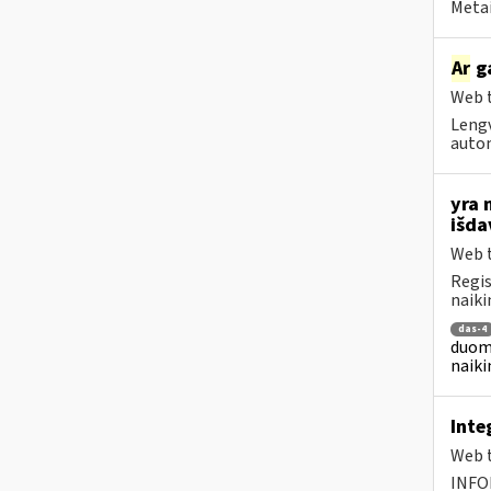
Metai
Ar
ga
Web t
Lengv
autom
yra 
išd
Web t
Regis
naiki
das-4
duome
naiki
Inte
Web t
INFO