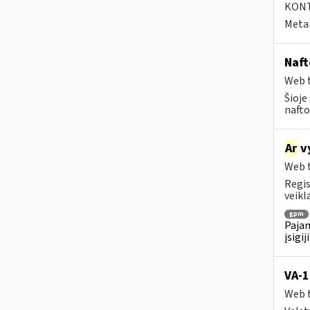
KONTA
Metai
Naft
Web t
Šioje
nafto
Ar
vy
Web t
Regis
veiklą
gpm
Pajam
įsigi
VA-1
Web t