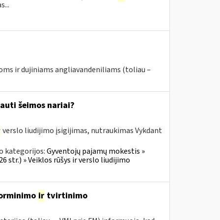
...
joms ir dujiniams angliavandeniliams (toliau –
auti šeimos nariai?
r
verslo liudijimo įsigijimas, nutraukimas Vykdant
o kategorijos:
Gyventojų pajamų mokestis »
 str.) » Veiklos rūšys ir verslo liudijimo
įforminimo
ir
tvirtinimo