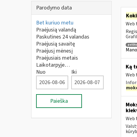
Parodymo data
Kok
Bet kuriuo metu
Web t
Praėjusią valandą
Regis
Paskutines 24 valandas
Grafi
Praėjusią savaitę
palūk
Mano 
Praėjusį mėnesį
Praėjusiais metais
Laikotarpyje…
Ką t
Nuo
Iki
Web t
Infor
moke
Paieška
Moks
kiek
Web t
Valst
kūryb