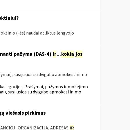
ktiniui?
oktinio (-ės) naudai atliktus lengvojo
tinanti pažyma (DAS-4)
ir
...
kokia
jos
šymai), susijusios su dvigubo apmokestinimo
kategorijos:
Prašymai, pažymos ir mokėjimo
i), susijusios su dvigubo apmokestinimo
ų viešasis pirkimas
KANČIOJI ORGANIZACIJA, ADRESAS
IR