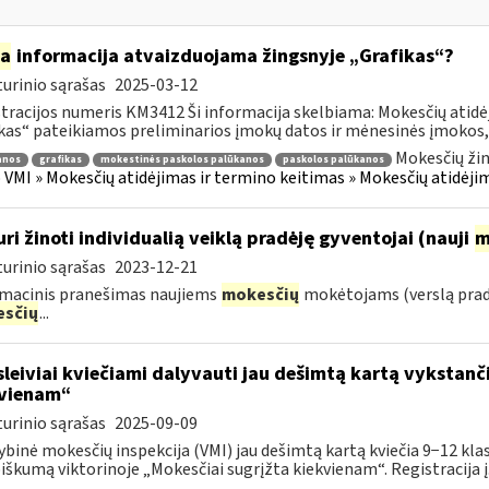
ia
informacija atvaizduojama žingsnyje „Grafikas“?
urinio sąrašas
2025-03-12
tracijos numeris KM3412 Ši informacija skelbiama: Mokesčių atidėj
kas“ pateikiamos preliminarios įmokų datos ir mėnesinės įmokos, 
Mokesčių žin
anos
grafikas
mokestinės paskolos palūkanos
paskolos palūkanos
VMI » Mokesčių atidėjimas ir termino keitimas » Mokesčių atidėji
uri žinoti individualią veiklą pradėję gyventojai (nauji
m
urinio sąrašas
2023-12-21
macinis pranešimas naujiems
mokesčių
mokėtojams (verslą pra
sčių
...
leiviai kviečiami dalyvauti jau dešimtą kartą vykstanči
vienam“
urinio sąrašas
2025-09-09
ybinė mokesčių inspekcija (VMI) jau dešimtą kartą kviečia 9−12 klasi
iškumą viktorinoje „Mokesčiai sugrįžta kiekvienam“. Registracija į.