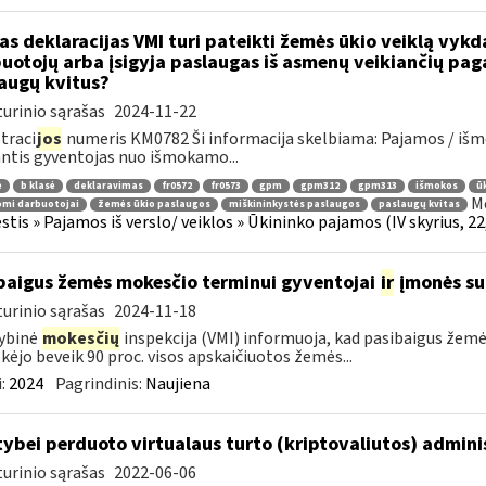
as deklaracijas VMI turi pateikti žemės ūkio veiklą vyk
uotojų arba įsigyja paslaugas iš asmenų veikiančių pag
augų kvitus?
urinio sąrašas
2024-11-22
traci
jos
numeris KM0782 Ši informacija skelbiama: Pajamos / iš
ntis gyventojas nuo išmokamo...
ė
b klasė
deklaravimas
fr0572
fr0573
gpm
gpm312
gpm313
išmokos
ū
Mo
mi darbuotojai
žemės ūkio paslaugos
miškininkystės paslaugos
paslaugų kvitas
tis » Pajamos iš verslo/ veiklos » Ūkininko pajamos (IV skyrius, 22, 
baigus žemės mokesčio terminui gyventojai
ir
įmonės su
urinio sąrašas
2024-11-18
ybinė
mokesčių
inspekcija (VMI) informuoja, kad pasibaigus žem
ėjo beveik 90 proc. visos apskaičiuotos žemės...
:
2024
Pagrindinis:
Naujiena
tybei perduoto virtualaus turto (kriptovaliutos) admin
urinio sąrašas
2022-06-06