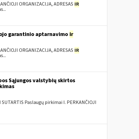
KANČIOJI ORGANIZACIJA, ADRESAS
IR
...
tojo garantinio aptarnavimo
ir
KANČIOJI ORGANIZACIJA, ADRESAS
IR
...
os Sąjungos valstybių skirtos
rkimas
SUTARTIS Paslaugų pirkimai I. PERKANČIOJI