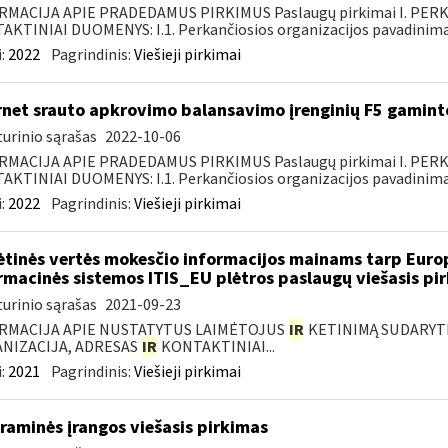
RMACIJA APIE PRADEDAMUS PIRKIMUS Paslaugų pirkimai I. PER
KTINIAI DUOMENYS: I.1. Perkančiosios organizacijos pavadinimas
:
2022
Pagrindinis:
Viešieji pirkimai
rnet srauto apkrovimo balansavimo įrenginių F5 gamin
urinio sąrašas
2022-10-06
RMACIJA APIE PRADEDAMUS PIRKIMUS Paslaugų pirkimai I. PER
KTINIAI DUOMENYS: I.1. Perkančiosios organizacijos pavadinimas
:
2022
Pagrindinis:
Viešieji pirkimai
ėtinės vertės mokesčio informacijos mainams tarp Europ
rmacinės sistemos ITIS_EU plėtros paslaugų viešasis pi
urinio sąrašas
2021-09-23
RMACIJA APIE NUSTATYTUS LAIMĖTOJUS
IR
KETINIMĄ SUDARYTI 
NIZACIJA, ADRESAS
IR
KONTAKTINIAI...
:
2021
Pagrindinis:
Viešieji pirkimai
raminės įrangos viešasis pirkimas