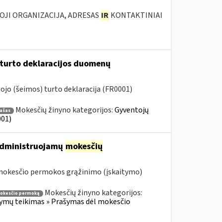
IOJI ORGANIZACIJA, ADRESAS
IR
KONTAKTINIAI
 turto deklaracijos duomenų
jo (šeimos) turto deklaracija (FR0001)
Mokesčių žinyno kategorijos:
Gyventojų
rašas
001)
 administruojamų
mokesčių
 mokesčio permokos grąžinimo (įskaitymo)
Mokesčių žinyno kategorijos:
mokesčio permoką
ymų teikimas » Prašymas dėl mokesčio