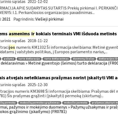
urinio sąrašas
2021-12-02
RMACIJA APIE SUDARYTAS SUTARTIS Prekių pirkimai I. PERKANČ
NYS: I.1. Perkančiosios organizacijos pavadinimas...
:
2021
Pagrindinis:
Viešieji pirkimai
iems
asmenims
ir
kokiais terminais VMI išduoda metinės
urinio sąrašas
2018-11-22
traci
jos
numeris KM1332 Ši informacija skelbiama: Metinė gyvento
datams į valstybės politikus, į Europos parlamento narius,...
pažyma
turto deklaracija
turto deklaravimas
duomenų išrašas
deklaracijos iš
 deklaravimas » Metinė gyventojo (šeimos) turto deklaracija (FR0
ais atvejais neteikiamas prašymas norint įskaityti VMI
urinio sąrašas
2025-12-30
tracijos numeris KM3698 Ši informacija skelbiama: Prašymas dėl
81) Šis prašymas grąžinti (įskaityti) permoką (skirtumą)...
čių permoka
mokesčių permokos grąžinimas
mokesčio permoka
prašymas įskaityti 
mai, pažymos ir mokėjimo duomenys » Pažymų užsakymas ir praš
kos grąžinimo (įskaitymo) (FR0781)