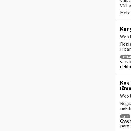
Valst
VMI p
Metai
Kas 
Web t
Regis
ir pa
atlikė
versl
dekl
Koki
išmo
Web t
Regis
nekil
gpm
Gyven
parei