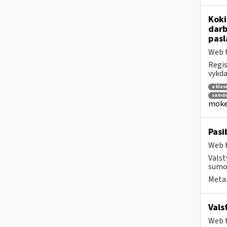
Koki
darb
pasl
Web t
Regis
vykda
a klas
samdo
mokes
Pasi
Web t
Valst
sumok
Metai
Vals
Web t