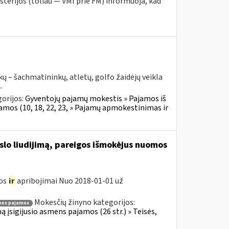
sterijos (toliau ― VMI prie FM) informuoja, kad
ų – šachmatininkų, atletų, golfo žaidėjų veikla
.
orijos:
Gyventojų pajamų mokestis » Pajamos iš
jamos (10, 18, 22, 23, » Pajamų apmokestinimas ir
rslo liudijimą, pareigos išmokėjus nuomos
gos
ir
apribojimai Nuo 2018-01-01 už
Mokesčių žinyno kategorijos:
os pajamos
ą įsigijusio asmens pajamos (26 str.) » Teisės,