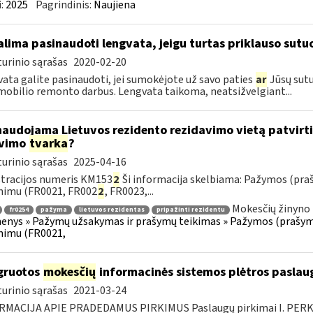
:
2025
Pagrindinis:
Naujiena
lima pasinaudoti lengvata, jeigu turtas priklauso sutuo
urinio sąrašas
2020-02-20
ata galite pasinaudoti, jei sumokėjote už savo paties
ar
Jūsų sutu
obilio remonto darbus. Lengvata taikoma, neatsižvelgiant...
naudojama Lietuvos rezidento rezidavimo vietą patvir
avimo
tvarka
?
urinio sąrašas
2025-04-16
tracijos numeris KM153
2
Ši informacija skelbiama: Pažymos (pra
nimu (FR0021, FR002
2
, FR0023,...
Mokesčių žinyno 
fr0254
pažyma
lietuvos rezidentas
pripažinti rezidentu
nys » Pažymų užsakymas ir prašymų teikimas » Pažymos (prašyma
nimu (FR0021,
gruotos
mokesčių
informacinės sistemos plėtros paslaug
urinio sąrašas
2021-03-24
RMACIJA APIE PRADEDAMUS PIRKIMUS Paslaugų pirkimai I. PER