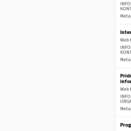
INFO
KONTA
Metai
Inte
Web t
INFO
KONTA
Metai
Prid
info
Web t
INFO
ORGA
Metai
Prog