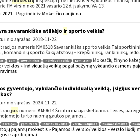
ybinė
mokesčių
inspekcija prie Lietuvos Respublikos finansų mini
rie FM viršininko 2021 vasario 12 d. įsakymu VA-13...
:
2021
Pagrindinis:
Mokesčio naujiena
yra savarankiška atlikėjo
ir
sporto veikla?
urinio sąrašas
2018-11-22
tracijos numeris KM0518 Savarankiška sporto veikla Tai sportinink
n., komandinių sporto šakų atstovų – krepšininkų, rankininkų, ledo..
Mokesčių žinyno kateg
jas
gpm
sportininkas
individuali veikla
gpmį 2 str
o/ veiklos » Individualią veiklą pagal pažymą vykdančio asmens pa
aravimas
os gyventojo, vykdančio individualią veiklą, įsigijus ve
kas?
urinio sąrašas
2024-11-22
traci
jos
numeris KM0614 Ši informacija skelbiama: Teisės, parei
nojamojo turto nuomą gautos pajamos...
pareigos
gpmį 22 str
individuali veikla
verslo liudijimas
nuomos išmokos
nuom
tojų pajamų mokestis » Pajamos iš verslo/ veiklos » Verslo liudijim
gos ir apribojimai