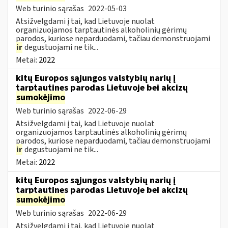
Web turinio sąrašas
2022-05-03
Atsižvelgdami į tai, kad Lietuvoje nuolat
organizuojamos tarptautinės alkoholinių gėrimų
parodos, kuriose neparduodami, tačiau demonstruojami
ir
degustuojami ne tik...
Metai:
2022
kitų Europos sąjungos valstybių narių į
tarptautines parodas Lietuvoje bei akcizų
sumokėjimo
Web turinio sąrašas
2022-06-29
Atsižvelgdami į tai, kad Lietuvoje nuolat
organizuojamos tarptautinės alkoholinių gėrimų
parodos, kuriose neparduodami, tačiau demonstruojami
ir
degustuojami ne tik...
Metai:
2022
kitų Europos sąjungos valstybių narių į
tarptautines parodas Lietuvoje bei akcizų
sumokėjimo
Web turinio sąrašas
2022-06-29
Atsižvelgdami į tai, kad Lietuvoje nuolat