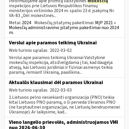
Informuojame apie priimtą Valstybinės
mokesčių
inspekcijos prie Lietuvos Respublikos finansų
ministerijos viršininko 2024 m. spalio 23 d. įsakymą Nr.
VA-83 „Dėl mokestinės...
Metai:
2024
Mokesčių įstatymų pakeitimai:
MĮP 2021 »
Mokesčių administravimo įstatymo pakeitimai nuo 2024
m.
Verslui apie paramos teikimą Ukrainai
Web turinio sąrašas
2022-03-02
Verslui apie paramos teikimą Ukrainai Valstybinė
mokesčių inspekcija, atsižvelgdama į tai, kad daugėja
atvejų, kai Lietuvos juridiniai ir fiziniai asmenys teikia
paramą, remiant Ukrainą, paaiškina...
Aktualūs klausimai dėl paramos Ukrainai
Web turinio sąrašas
2022-03-03
1.Lietuvos pelno nesiekianti organizacija (PNO) teikia
kitai Lietuvos PNO paramą, o ši perveda Ukrainos PNO
(ne tarptautinei organizacijai, ne Lietuvių bendruomenei
Ukrainoje). Ar laikysime, kad...
Vieno langelio prievolės, administruojamos VMI
nuo 2026-06-30