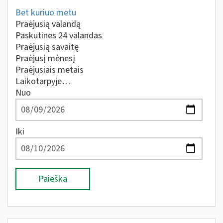
Bet kuriuo metu
Praėjusią valandą
Paskutines 24 valandas
Praėjusią savaitę
Praėjusį mėnesį
Praėjusiais metais
Laikotarpyje…
Nuo
Iki
Paieška