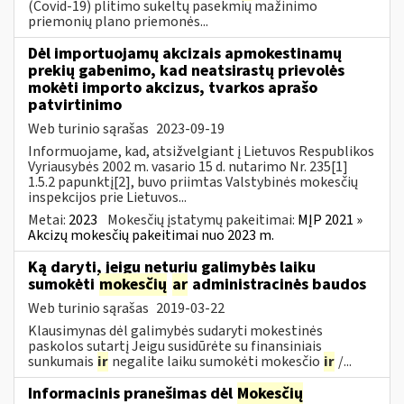
(Covid-19) plitimo sukeltų pasekmių mažinimo
priemonių plano priemonės...
Dėl importuojamų akcizais apmokestinamų
prekių gabenimo, kad neatsirastų prievolės
mokėti importo akcizus, tvarkos aprašo
patvirtinimo
Web turinio sąrašas
2023-09-19
Informuojame, kad, atsižvelgiant į Lietuvos Respublikos
Vyriausybės 2002 m. vasario 15 d. nutarimo Nr. 235[1]
1.5.2 papunktį[2], buvo priimtas Valstybinės mokesčių
inspekcijos prie Lietuvos...
Metai:
2023
Mokesčių įstatymų pakeitimai:
MĮP 2021 »
Akcizų mokesčių pakeitimai nuo 2023 m.
Ką daryti, jeigu neturiu galimybės laiku
sumokėti
mokesčių
ar
administracinės baudos
Web turinio sąrašas
2019-03-22
Klausimynas dėl galimybės sudaryti mokestinės
paskolos sutartį Jeigu susidūrėte su finansiniais
sunkumais
ir
negalite laiku sumokėti mokesčio
ir
/...
Informacinis pranešimas dėl
Mokesčių