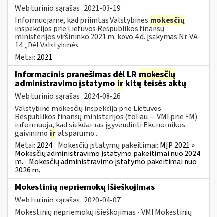
Web turinio sąrašas
2021-03-19
Informuojame, kad priimtas Valstybinės
mokesčių
inspekcijos prie Lietuvos Respublikos finansų
ministerijos viršininko 2021 m. kovo 4 d. įsakymas Nr. VA-
14 „Dėl Valstybinės...
Metai:
2021
Informacinis pranešimas dėl LR
mokesčių
administravimo įstatymo
ir
kitų teisės aktų
Web turinio sąrašas
2024-08-26
Valstybinė mokesčių inspekcija prie Lietuvos
Respublikos finansų ministerijos (toliau — VMI prie FM)
informuoja, kad siekdamas įgyvendinti Ekonomikos
gaivinimo
ir
atsparumo...
Metai:
2024
Mokesčių įstatymų pakeitimai:
MĮP 2021 »
Mokesčių administravimo įstatymo pakeitimai nuo 2024
m.
Mokesčių administravimo įstatymo pakeitimai nuo
2026 m.
Mokestinių nepriemokų išieškojimas
Web turinio sąrašas
2020-04-07
Mokestinių nepriemokų išieškojimas - VMI Mokestinių