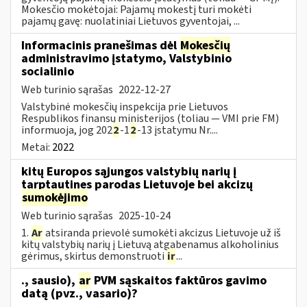
Mokesčio mokėtojai: Pajamų mokestį turi mokėti
pajamų gavę: nuolatiniai Lietuvos gyventojai, ...
Informacinis pranešimas dėl
Mokesčių
administravimo įstatymo, Valstybinio
socialinio
Web turinio sąrašas
2022-12-27
Valstybinė mokesčių inspekcija prie Lietuvos
Respublikos finansų ministerijos (toliau — VMI prie FM)
informuoja, jog 202
2
-1
2
-13 įstatymu Nr....
Metai:
2022
kitų Europos sąjungos valstybių narių į
tarptautines parodas Lietuvoje bei akcizų
sumokėjimo
Web turinio sąrašas
2025-10-24
1.
Ar
atsiranda prievolė sumokėti akcizus Lietuvoje už iš
kitų valstybių narių į Lietuvą atgabenamus alkoholinius
gėrimus, skirtus demonstruoti
ir
...
., sausio),
ar
PVM sąskaitos faktūros gavimo
datą (pvz., vasario)?