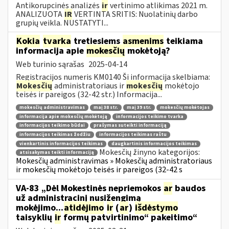
Antikorupcinės analizės
ir
vertinimo atlikimas 2021 m.
ANALIZUOTA
IR
VERTINTA SRITIS: Nuolatinių darbo
grupių veikla. NUSTATYTI...
Kokia
tvarka
tretiesiems
asmenims
teikiama
informacija apie
mokesčių
mokėtoją?
Web turinio sąrašas
2025-04-14
Registracijos numeris KM0140 Ši informacija skelbiama:
Mokesčių
administratoriaus ir
mokesčių
mokėtojo
teisės ir pareigos (32-42 str.) Informacija...
mokesčių administravimas
maį 38 str.
maį 39 str.
mokesčių mokėtojas
informacija apie mokesčių mokėtoją
informacijos teikimo tvarka
informacijos teikimo būdai
prašymas suteikti informaciją
informacijos teikimas žodžiu
informacijos teikimas raštu
vienkartinis informacijos teikimas
daugkartinis informacijos teikimas
Mokesčių žinyno kategorijos:
atsisakymas teikti informaciją
Mokesčių administravimas » Mokesčių administratoriaus
ir mokesčių mokėtojo teisės ir pareigos (32-42 s
VA-83 „Dėl Mokestinės nepriemokos
ar
baudos
už administracinį nusižengimą
mokėjimo...
atidėjimo
ir
(
ar
)
išdėstymo
taisyklių
ir
formų patvirtinimo“ pakeitimo“