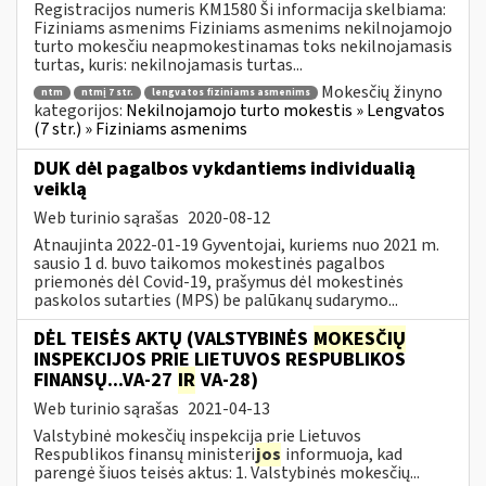
Registracijos numeris KM1580 Ši informacija skelbiama:
Fiziniams asmenims Fiziniams asmenims nekilnojamojo
turto mokesčiu neapmokestinamas toks nekilnojamasis
turtas, kuris: nekilnojamasis turtas...
Mokesčių žinyno
ntm
ntmį 7 str.
lengvatos fiziniams asmenims
kategorijos:
Nekilnojamojo turto mokestis » Lengvatos
(7 str.) » Fiziniams asmenims
DUK dėl pagalbos vykdantiems individualią
veiklą
Web turinio sąrašas
2020-08-12
Atnaujinta 2022-01-19 Gyventojai, kuriems nuo 2021 m.
sausio 1 d. buvo taikomos mokestinės pagalbos
priemonės dėl Covid-19, prašymus dėl mokestinės
paskolos sutarties (MPS) be palūkanų sudarymo...
DĖL TEISĖS AKTŲ (VALSTYBINĖS
MOKESČIŲ
INSPEKCIJOS PRIE LIETUVOS RESPUBLIKOS
FINANSŲ...VA-27
IR
VA-28)
Web turinio sąrašas
2021-04-13
Valstybinė mokesčių inspekcija prie Lietuvos
Respublikos finansų ministeri
jos
informuoja, kad
parengė šiuos teisės aktus: 1. Valstybinės mokesčių...