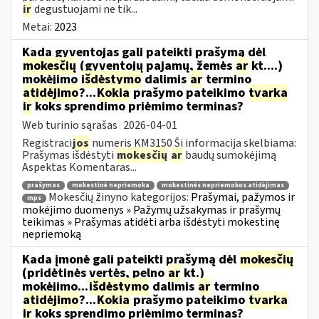
ir
degustuojami ne tik...
Metai:
2023
Kada gyventojas gali pateikti prašymą dėl
mokesčių
(gyventojų pajamų, žemės
ar
kt....)
mokėjimo
išdėstymo
dalimis
ar
termino
atidėjimo
?...
Kokia
prašymo pateikimo
tvarka
ir
koks sprendimo priėmimo terminas?
Web turinio sąrašas
2026-04-01
Registraci
jos
numeris KM3150 Ši informacija skelbiama:
Prašymas išdėstyti
mokesčių
ar
baudų sumokėjimą
Aspektas Komentaras...
prašymas
mokestinė nepriemoka
mokestinės nepriemokos atidėjimas
Mokesčių žinyno kategorijos:
Prašymai, pažymos ir
mps
mokėjimo duomenys » Pažymų užsakymas ir prašymų
teikimas » Prašymas atidėti arba išdėstyti mokestinę
nepriemoką
Kada įmonė gali pateikti prašymą dėl
mokesčių
(pridėtinės vertės, pelno
ar
kt.)
mokėjimo...
išdėstymo
dalimis
ar
termino
atidėjimo
?...
Kokia
prašymo pateikimo
tvarka
ir
koks sprendimo priėmimo terminas?