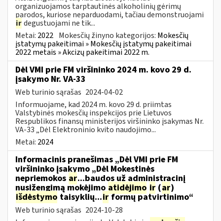
organizuojamos tarptautinės alkoholinių gėrimų
parodos, kuriose neparduodami, tačiau demonstruojami
ir
degustuojami ne tik...
Metai:
2022
Mokesčių žinyno kategorijos:
Mokesčių
įstatymų pakeitimai » Mokesčių įstatymų pakeitimai
2022 metais » Akcizų pakeitimai 2022 m.
Dėl VMI prie FM viršininko 2024 m. kovo 29 d.
įsakymo Nr. VA-33
Web turinio sąrašas
2024-04-02
Informuojame, kad 2024 m. kovo 29 d. priimtas
Valstybinės mokesčių inspekcijos prie Lietuvos
Respublikos finansų ministerijos viršininko įsakymas Nr.
VA-33 „Dėl Elektroninio kvito naudojimo...
Metai:
2024
Informacinis pranešimas „Dėl VMI prie FM
viršininko įsakymo „Dėl Mokestinės
nepriemokos
ar
...baudos už administracinį
nusižengimą mokėjimo
atidėjimo
ir
(
ar
)
išdėstymo
taisyklių...
ir
formų patvirtinimo“
Web turinio sąrašas
2024-10-28