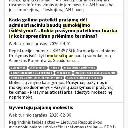
(asmens informavimas apie jam paskirtą AN baudą bei
jos sumokėjimą, išieškojimą, AN baudų...
Kada galima pateikti prašymą dėl
administracinių baudų
sumokėjimo
išdėstymo
?...
Kokia
prašymo pateikimo
tvarka
ir
koks sprendimo priėmimo terminas?
Web turinio sąrašas
2026-04-01
Registracijos numeris KM1457 Ši informacija skelbiama:
Prašymas išdėstyti
mokesčių
ar
baudų sumokėjimą
Aspektas Komentaras Susidūrus su...
atidėjimas
išdėstymas
nauda
mokestinė nepriemoka
administracinis nusižengimas
maį 88 str.
mokestinės paskolos sutartis
bauda už administracinį nusižengimą
supaprastintas procesas
Mokesčių žinyno kategorijos:
Prašymai, pažymos ir
mokėjimo duomenys » Pažymų užsakymas ir prašymų
teikimas » Prašymas atidėti arba išdėstyti mokestinę
nepriemoką
Gyventojų pajamų mokestis
Web turinio sąrašas
2020-02-06
Pagrindinis teisės aktas — Lietuvos Respublikos
gyventojų pajamų mokesčio įstatymas (toliau — GPMĮ).