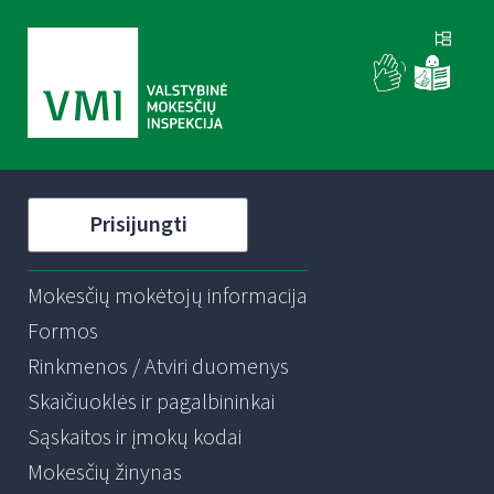
Prisijungti
Mokesčių mokėtojų informacija
Formos
Rinkmenos / Atviri duomenys
Skaičiuoklės ir pagalbininkai
Sąskaitos ir įmokų kodai
Mokesčių žinynas