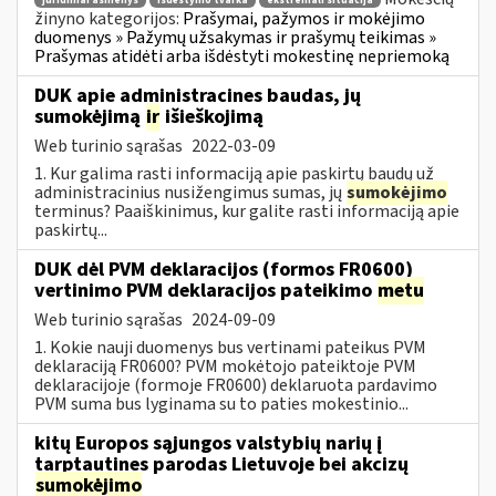
juridiniai asmenys
išdėstymo tvarka
ekstremali situacija
žinyno kategorijos:
Prašymai, pažymos ir mokėjimo
duomenys » Pažymų užsakymas ir prašymų teikimas »
Prašymas atidėti arba išdėstyti mokestinę nepriemoką
DUK apie administracines baudas, jų
sumokėjimą
ir
išieškojimą
Web turinio sąrašas
2022-03-09
1. Kur galima rasti informaciją apie paskirtų baudų už
administracinius nusižengimus sumas, jų
sumokėjimo
terminus? Paaiškinimus, kur galite rasti informaciją apie
paskirtų...
DUK dėl PVM deklaracijos (formos FR0600)
vertinimo PVM deklaracijos pateikimo
metu
Web turinio sąrašas
2024-09-09
1. Kokie nauji duomenys bus vertinami pateikus PVM
deklaraciją FR0600? PVM mokėtojo pateiktoje PVM
deklaracijoje (formoje FR0600) deklaruota pardavimo
PVM suma bus lyginama su to paties mokestinio...
kitų Europos sąjungos valstybių narių į
tarptautines parodas Lietuvoje bei akcizų
sumokėjimo