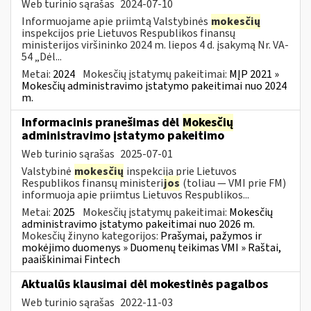
Web turinio sąrašas
2024-07-10
Informuojame apie priimtą Valstybinės
mokesčių
inspekcijos prie Lietuvos Respublikos finansų
ministerijos viršininko 2024 m. liepos 4 d. įsakymą Nr. VA-
54 „Dėl...
Metai:
2024
Mokesčių įstatymų pakeitimai:
MĮP 2021 »
Mokesčių administravimo įstatymo pakeitimai nuo 2024
m.
Informacinis pranešimas dėl
Mokesčių
administravimo įstatymo pakeitimo
Web turinio sąrašas
2025-07-01
Valstybinė
mokesčių
inspekcija prie Lietuvos
Respublikos finansų ministeri
jos
(toliau — VMI prie FM)
informuoja apie priimtus Lietuvos Respublikos...
Metai:
2025
Mokesčių įstatymų pakeitimai:
Mokesčių
administravimo įstatymo pakeitimai nuo 2026 m.
Mokesčių žinyno kategorijos:
Prašymai, pažymos ir
mokėjimo duomenys » Duomenų teikimas VMI » Raštai,
paaiškinimai Fintech
Aktualūs klausimai dėl mokestinės pagalbos
Web turinio sąrašas
2022-11-03