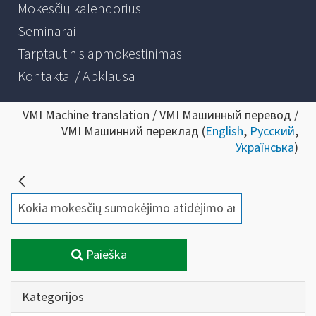
Mokesčių kalendorius
Seminarai
Tarptautinis apmokestinimas
Kontaktai / Apklausa
VMI Machine translation / VMI Машинный перевод /
VMI Машинний переклад (
English
,
Русский
,
Українська
)
Paieška
Kategorijos