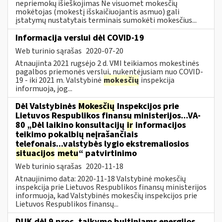
nepriemokų išieškojimas Ne visuomet mokesčių
mokėtojas (mokestį išskaičiuojantis asmuo) gali
įstatymų nustatytais terminais sumokėti mokesčius...
Informacija verslui dėl COVID-19
Web turinio sąrašas
2020-07-20
Atnaujinta 2021 rugsėjo 2 d. VMI teikiamos mokestinės
pagalbos priemonės verslui, nukentėjusiam nuo COVID-
19 - iki 2021 m. Valstybinė
mokesčių
inspekcija
informuoja, jog...
Dėl Valstybinės
Mokesčių
Inspekcijos prie
Lietuvos Respublikos finansų ministerijos...VA-
80 „Dėl laikino konsultacijų
ir
informacijos
teikimo pokalbių neįrašančiais
telefonais...valstybės lygio ekstremaliosios
situacijos
metu
“ patvirtinimo
Web turinio sąrašas
2020-11-18
Atnaujinimo data: 2020-11-18 Valstybinė mokesčių
inspekcija prie Lietuvos Respublikos finansų ministerijos
informuoja, kad Valstybinės mokesčių inspekcijos prie
Lietuvos Respublikos finansų...
DUK dėl 9 proc. taikymo buitiniams energijos