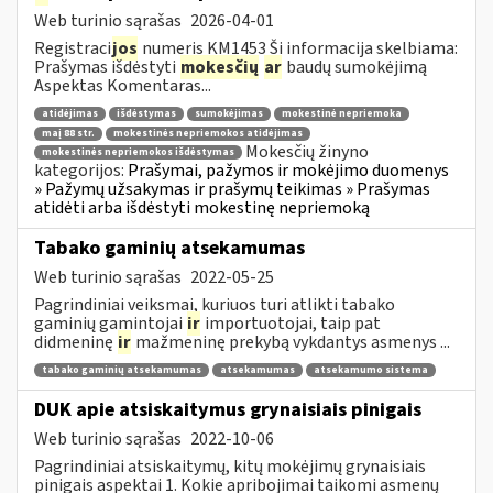
Web turinio sąrašas
2026-04-01
Registraci
jos
numeris KM1453 Ši informacija skelbiama:
Prašymas išdėstyti
mokesčių
ar
baudų sumokėjimą
Aspektas Komentaras...
atidėjimas
išdėstymas
sumokėjimas
mokestinė nepriemoka
maį 88 str.
mokestinės nepriemokos atidėjimas
Mokesčių žinyno
mokestinės nepriemokos išdėstymas
kategorijos:
Prašymai, pažymos ir mokėjimo duomenys
» Pažymų užsakymas ir prašymų teikimas » Prašymas
atidėti arba išdėstyti mokestinę nepriemoką
Tabako gaminių atsekamumas
Web turinio sąrašas
2022-05-25
Pagrindiniai veiksmai, kuriuos turi atlikti tabako
gaminių gamintojai
ir
importuotojai, taip pat
didmeninę
ir
mažmeninę prekybą vykdantys asmenys ...
tabako gaminių atsekamumas
atsekamumas
atsekamumo sistema
DUK apie atsiskaitymus grynaisiais pinigais
Web turinio sąrašas
2022-10-06
Pagrindiniai atsiskaitymų, kitų mokėjimų grynaisiais
pinigais aspektai 1. Kokie apribojimai taikomi asmenų