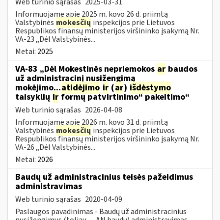
Web turinio sąrašas
2025-03-31
Informuojame apie 2025 m. kovo 26 d. priimtą
Valstybinės
mokesčių
inspekcijos prie Lietuvos
Respublikos finansų ministerijos viršininko įsakymą Nr.
VA-23 „Dėl Valstybinės...
Metai:
2025
VA-83 „Dėl Mokestinės nepriemokos
ar
baudos
už administracinį nusižengimą
mokėjimo...
atidėjimo
ir
(
ar
)
išdėstymo
taisyklių
ir
formų patvirtinimo“ pakeitimo“
Web turinio sąrašas
2026-04-08
Informuojame apie 2026 m. kovo 31 d. priimtą
Valstybinės
mokesčių
inspekcijos prie Lietuvos
Respublikos finansų ministerijos viršininko įsakymą Nr.
VA-26 „Dėl Valstybinės...
Metai:
2026
Baudų už administracinius teisės pažeidimus
administravimas
Web turinio sąrašas
2020-04-09
Paslaugos pavadinimas - Baudų už administracinius
nusižengimus (toliau — AN baudų) administravimas