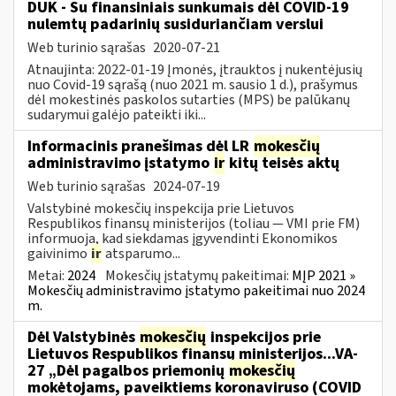
DUK - Su finansiniais sunkumais dėl COVID-19
nulemtų padarinių susiduriančiam verslui
Web turinio sąrašas
2020-07-21
Atnaujinta: 2022-01-19 Įmonės, įtrauktos į nukentėjusių
nuo Covid-19 sąrašą (nuo 2021 m. sausio 1 d.), prašymus
dėl mokestinės paskolos sutarties (MPS) be palūkanų
sudarymui galėjo pateikti iki...
Informacinis pranešimas dėl LR
mokesčių
administravimo įstatymo
ir
kitų teisės aktų
Web turinio sąrašas
2024-07-19
Valstybinė mokesčių inspekcija prie Lietuvos
Respublikos finansų ministerijos (toliau — VMI prie FM)
informuoja, kad siekdamas įgyvendinti Ekonomikos
gaivinimo
ir
atsparumo...
Metai:
2024
Mokesčių įstatymų pakeitimai:
MĮP 2021 »
Mokesčių administravimo įstatymo pakeitimai nuo 2024
m.
Dėl Valstybinės
mokesčių
inspekcijos prie
Lietuvos Respublikos finansų ministerijos...VA-
27 „Dėl pagalbos priemonių
mokesčių
mokėtojams, paveiktiems koronaviruso (COVID