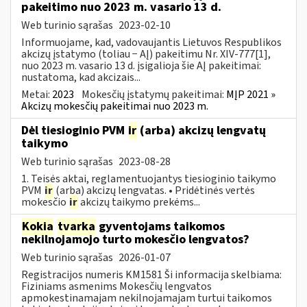
pakeitimo nuo 2023 m. vasario 13 d.
Web turinio sąrašas
2023-02-10
Informuojame, kad, vadovaujantis Lietuvos Respublikos
akcizų įstatymo (toliau − AĮ) pakeitimu Nr. XIV-777[1],
nuo 2023 m. vasario 13 d. įsigalioja šie AĮ pakeitimai:
nustatoma, kad akcizais...
Metai:
2023
Mokesčių įstatymų pakeitimai:
MĮP 2021 »
Akcizų mokesčių pakeitimai nuo 2023 m.
Dėl tiesioginio PVM
ir
(arba) akcizų lengvatų
taikymo
Web turinio sąrašas
2023-08-28
1. Teisės aktai, reglamentuojantys tiesioginio taikymo
PVM
ir
(arba) akcizų lengvatas. • Pridėtinės vertės
mokesčio
ir
akcizų taikymo prekėms...
Kokia
tvarka
gyventojams taikomos
nekilnojamojo turto mokesčio lengvatos?
Web turinio sąrašas
2026-01-07
Registracijos numeris KM1581 Ši informacija skelbiama:
Fiziniams asmenims Mokesčių lengvatos
apmokestinamajam nekilnojamajam turtui taikomos