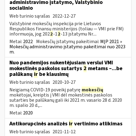
administravimo įstatymo, Valstybinio
socialinio
Web turinio sąrašas
2022-12-27
Valstybinė mokesčių inspekcija prie Lietuvos
Respublikos finansų ministerijos (toliau — VMI prie FM)
informuoja, jog 202
2
-1
2
-13 įstatymu Nr....
Metai:
2022
Mokesčių įstatymų pakeitimai:
MĮP 2021 »
Mokesčių administravimo įstatymo pakeitimai nuo 2023
m.
Nuo pandemijos nukentėjusiam verslui VMI
mokestinės paskolos sutartys
2
metams –...be
palūkanų
ir
be klausimų
Web turinio sąrašas
2020-10-27
Neigiamą COVID-19 poveikį patyrę
mokesčių
mokėtojai, kreiptis į VMI dėl mokestinės paskolos
sutarties be palūkanų gali iki 2021 m. vasario 28 d. 2020
m. spalio 20 d.,...
Metai:
2020
Antikorupcinės analizės
ir
vertinimo atlikimas
Web turinio sąrašas
2021-11-12