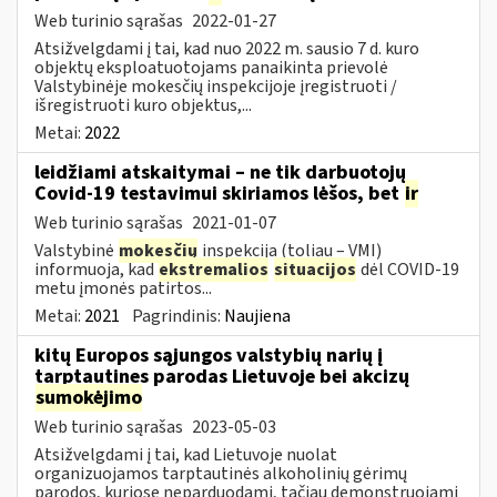
Web turinio sąrašas
2022-01-27
Atsižvelgdami į tai, kad nuo 2022 m. sausio 7 d. kuro
objektų eksploatuotojams panaikinta prievolė
Valstybinėje mokesčių inspekcijoje įregistruoti /
išregistruoti kuro objektus,...
Metai:
2022
leidžiami atskaitymai – ne tik darbuotojų
Covid-19 testavimui skiriamos lėšos, bet
ir
Web turinio sąrašas
2021-01-07
Valstybinė
mokesčių
inspekcija (toliau – VMI)
informuoja, kad
ekstremalios
situacijos
dėl COVID-19
metu įmonės patirtos...
Metai:
2021
Pagrindinis:
Naujiena
kitų Europos sąjungos valstybių narių į
tarptautines parodas Lietuvoje bei akcizų
sumokėjimo
Web turinio sąrašas
2023-05-03
Atsižvelgdami į tai, kad Lietuvoje nuolat
organizuojamos tarptautinės alkoholinių gėrimų
parodos, kuriose neparduodami, tačiau demonstruojami