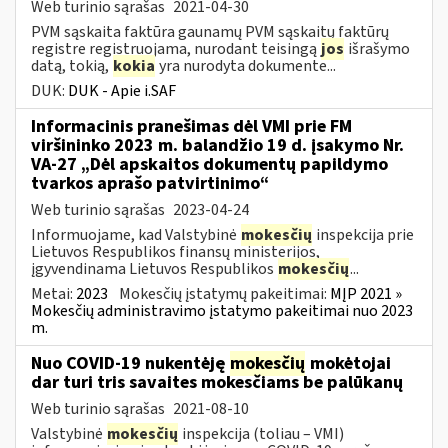
Web turinio sąrašas
2021-04-30
PVM sąskaita faktūra gaunamų PVM sąskaitų faktūrų
registre registruojama, nurodant teisingą
jos
išrašymo
datą, tokią,
kokia
yra nurodyta dokumente...
DUK:
DUK - Apie i.SAF
Informacinis pranešimas dėl VMI prie FM
viršininko 2023 m. balandžio 19 d. įsakymo Nr.
VA-27 „Dėl apskaitos dokumentų papildymo
tvarkos aprašo patvirtinimo“
Web turinio sąrašas
2023-04-24
Informuojame, kad Valstybinė
mokesčių
inspekcija prie
Lietuvos Respublikos finansų ministerijos,
įgyvendinama Lietuvos Respublikos
mokesčių
...
Metai:
2023
Mokesčių įstatymų pakeitimai:
MĮP 2021 »
Mokesčių administravimo įstatymo pakeitimai nuo 2023
m.
Nuo COVID-19 nukentėję
mokesčių
mokėtojai
dar turi tris savaites mokesčiams be palūkanų
Web turinio sąrašas
2021-08-10
Valstybinė
mokesčių
inspekcija (toliau – VMI)