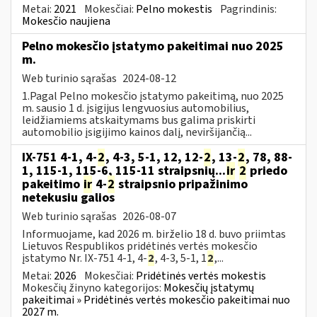
Metai:
2021
Mokesčiai:
Pelno mokestis
Pagrindinis:
Mokesčio naujiena
Pelno mokesčio įstatymo pakeitimai nuo 2025
m.
Web turinio sąrašas
2024-08-12
1.Pagal Pelno mokesčio įstatymo pakeitimą, nuo 2025
m. sausio 1 d. įsigijus lengvuosius automobilius,
leidžiamiems atskaitymams bus galima priskirti
automobilio įsigijimo kainos dalį, neviršijančią...
IX-751 4-1, 4-
2
, 4-3, 5-1, 12, 12-
2
, 13-
2
, 78, 88-
1, 115-1, 115-6, 115-11 straipsnių...
ir
2
priedo
pakeitimo
ir
4-
2
straipsnio pripažinimo
netekusiu galios
Web turinio sąrašas
2026-08-07
Informuojame, kad 2026 m. birželio 18 d. buvo priimtas
Lietuvos Respublikos pridėtinės vertės mokesčio
įstatymo Nr. IX-751 4-1, 4-
2
, 4-3, 5-1, 1
2
,...
Metai:
2026
Mokesčiai:
Pridėtinės vertės mokestis
Mokesčių žinyno kategorijos:
Mokesčių įstatymų
pakeitimai » Pridėtinės vertės mokesčio pakeitimai nuo
2027 m.