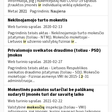
informuoja, jog į nukentėjusių nuo COVID-19 sąrašus
įtrauktos įmonės
ir
individualią veiklą vykdantys...
Metai:
2021
Pagrindinis:
Naujiena
Nekilnojamojo turto mokestis
Web turinio sąrašas
2020-02-13
Pagrindinis teisės aktas - Nekilnojamojo turto mokesčio
įstatymas (toliau - NTMĮ). Mokesčio mokėtojai -
Lietuvos
ir
užsienio valstybių fiziniai
ir
...
Privalomojo sveikatos draudimo (toliau - PSD)
įmokos
Web turinio sąrašas
2020-02-27
Pagrindinis teisės aktas - Lietuvos Respublikos
sveikatos draudimo įstatymas (toliau – SDĮ). Mokesčio
mokėtojai - Fiziniai asmenys VMI iki 2015-1
2
-31
administruoja:...
Mokestinės paskolos sutarčiai be palūkanų
sudaryti įmonės turi dar savaitę laiko
Web turinio sąrašas
2021-02-22
Valstybinė
mokesčių
inspekcija (toliau – VMI)
informuoja, jog įmonės, kurios pavasarį buvo laikomos