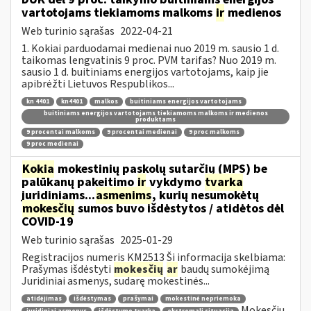
vartotojams tiekiamoms malkoms
ir
medienos
Web turinio sąrašas
2022-04-21
1. Kokiai parduodamai medienai nuo 2019 m. sausio 1 d.
taikomas lengvatinis 9 proc. PVM tarifas? Nuo 2019 m.
sausio 1 d. buitiniams energijos vartotojams, kaip jie
apibrėžti Lietuvos Respublikos...
kn 4401
kn4401
malkos
buitiniams energijos vartotojams
buitiniams energijos vartotojams tiekiamoms malkoms ir medienos
produktams
9 procentai malkoms
9 procentai medienai
9 proc malkoms
9 proc medienai
Kokia
mokestinių paskolų sutarčių (MPS) be
palūkanų pakeitimo
ir
vykdymo
tvarka
juridiniams...
asmenims
, kurių nesumokėtų
mokesčių
sumos buvo išdėstytos / atidėtos dėl
COVID-19
Web turinio sąrašas
2025-01-29
Registracijos numeris KM2513 Ši informacija skelbiama:
Prašymas išdėstyti
mokesčių
ar
baudų sumokėjimą
Juridiniai asmenys, sudarę mokestinės...
atidėjimas
išdėstymas
prašymai
mokestinė nepriemoka
Mokesčių