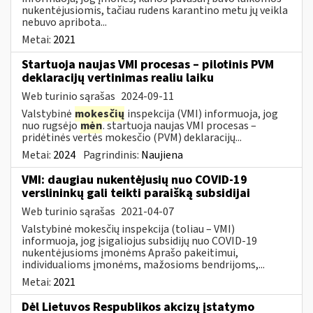
nukentėjusiomis, tačiau rudens karantino metu jų veikla
nebuvo apribota...
Metai:
2021
Startuoja naujas VMI procesas – pilotinis PVM
deklaracijų vertinimas realiu laiku
Web turinio sąrašas
2024-09-11
Valstybinė
mokesčių
inspekcija (VMI) informuoja, jog
nuo rugsėjo
mėn
. startuoja naujas VMI procesas –
pridėtinės vertės mokesčio (PVM) deklaracijų...
Metai:
2024
Pagrindinis:
Naujiena
VMI: daugiau nukentėjusių nuo COVID-19
verslininkų gali teikti paraišką subsidijai
Web turinio sąrašas
2021-04-07
Valstybinė mokesčių inspekcija (toliau – VMI)
informuoja, jog įsigaliojus subsidijų nuo COVID-19
nukentėjusioms įmonėms Aprašo pakeitimui,
individualioms įmonėms, mažosioms bendrijoms,...
Metai:
2021
Dėl Lietuvos Respublikos akcizų įstatymo