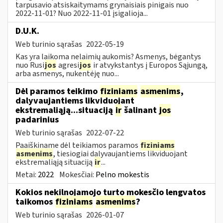
tarpusavio atsiskaitymams grynaisiais pinigais nuo
2022-11-01? Nuo 2022-11-01 įsigalioja...
D.U.K.
Web turinio sąrašas
2022-05-19
Kas yra laikoma nelaimių aukomis? Asmenys, bėgantys
nuo Rusi
jos
agresi
jos
ir atvykstantys į Europos Sąjungą,
arba asmenys, nukentėję nuo...
Dėl paramos teikimo
fiziniams
asmenims
,
dalyvaujantiems likviduojant
ekstremaliąją...situaciją
ir
šalinant
jos
padarinius
Web turinio sąrašas
2022-07-22
Paaiškiname dėl teikiamos paramos
fiziniams
asmenims
, tiesiogiai dalyvaujantiems likviduojant
ekstremaliąją situaciją
ir
...
Metai:
2022
Mokesčiai:
Pelno mokestis
Kokios nekilnojamojo turto mokesčio lengvatos
taikomos
fiziniams
asmenims
?
Web turinio sąrašas
2026-01-07