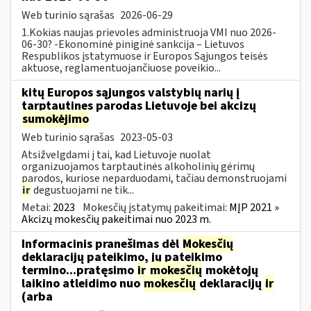
Web turinio sąrašas
2026-06-29
1.Kokias naujas prievoles administruoja VMI nuo 2026-
06-30? -Ekonominė piniginė sankcija – Lietuvos
Respublikos įstatymuose ir Europos Sąjungos teisės
aktuose, reglamentuojančiuose poveikio...
kitų Europos sąjungos valstybių narių į
tarptautines parodas Lietuvoje bei akcizų
sumokėjimo
Web turinio sąrašas
2023-05-03
Atsižvelgdami į tai, kad Lietuvoje nuolat
organizuojamos tarptautinės alkoholinių gėrimų
parodos, kuriose neparduodami, tačiau demonstruojami
ir
degustuojami ne tik...
Metai:
2023
Mokesčių įstatymų pakeitimai:
MĮP 2021 »
Akcizų mokesčių pakeitimai nuo 2023 m.
Informacinis pranešimas dėl
Mokesčių
deklaracijų pateikimo, jų pateikimo
termino...pratęsimo
ir
mokesčių
mokėtojų
laikino atleidimo nuo
mokesčių
deklaracijų
ir
(arba