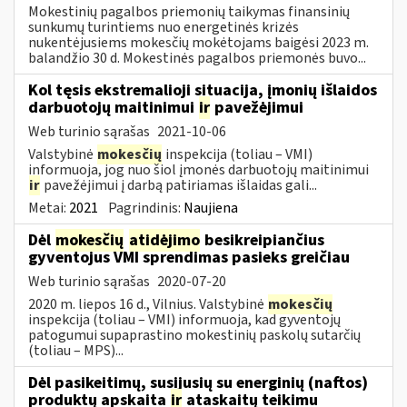
Mokestinių pagalbos priemonių taikymas finansinių
sunkumų turintiems nuo energetinės krizės
nukentėjusiems mokesčių mokėtojams baigėsi 2023 m.
balandžio 30 d. Mokestinės pagalbos priemonės buvo...
Kol tęsis ekstremalioji situacija, įmonių išlaidos
darbuotojų maitinimui
ir
pavežėjimui
Web turinio sąrašas
2021-10-06
Valstybinė
mokesčių
inspekcija (toliau – VMI)
informuoja, jog nuo šiol įmonės darbuotojų maitinimui
ir
pavežėjimui į darbą patiriamas išlaidas gali...
Metai:
2021
Pagrindinis:
Naujiena
Dėl
mokesčių
atidėjimo
besikreipiančius
gyventojus VMI sprendimas pasieks greičiau
Web turinio sąrašas
2020-07-20
2020 m. liepos 16 d., Vilnius. Valstybinė
mokesčių
inspekcija (toliau – VMI) informuoja, kad gyventojų
patogumui supaprastino mokestinių paskolų sutarčių
(toliau – MPS)...
Dėl pasikeitimų, susijusių su energinių (naftos)
produktų apskaita
ir
ataskaitų teikimu