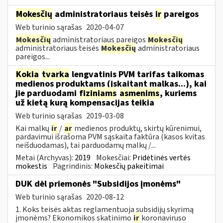
Mokesčių
administratoriaus teisės
ir
pareigos
Web turinio sąrašas
2020-04-07
Mokesčių
administratoriaus pareigos
Mokesčių
administratoriaus teisės
Mokesčių
administratoriaus
pareigos...
Kokia
tvarka
lengvatinis PVM tarifas taikomas
medienos produktams (įskaitant malkas...), kai
jie parduodami
fiziniams
asmenims
, kuriems
už kietą kurą kompensacijas teikia
Web turinio sąrašas
2019-03-08
Kai malkų
ir
/
ar
medienos produktų, skirtų kūrenimui,
pardavimui išrašoma PVM sąskaita faktūra (kasos kvitas
neišduodamas), tai parduodamų malkų /...
Metai (Archyvas):
2019
Mokesčiai:
Pridėtinės vertės
mokestis
Pagrindinis:
Mokesčių pakeitimai
DUK dėl priemonės "Subsidijos įmonėms"
Web turinio sąrašas
2020-08-12
1. Koks teisės aktas reglamentuoja subsidijų skyrimą
įmonėms? Ekonomikos skatinimo
ir
koronaviruso