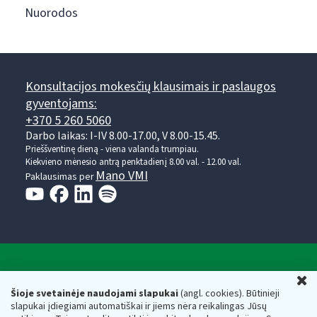
Nuorodos
Konsultacijos mokesčių klausimais ir paslaugos
gyventojams:
+370 5 260 5060
Darbo laikas: I-IV 8.00-17.00, V 8.00-15.45.
Prieššventinę dieną - viena valanda trumpiau.
Kiekvieno mėnesio antrą penktadienį 8.00 val. - 12.00 val.
Mano VMI
Paklausimas per
Valstybinė mokesčių inspekcija prie Lietuvos
U
Respublikos finansų ministerijos
Šioje svetainėje naudojami slapukai
(angl. cookies). Būtinieji
slapukai įdiegiami automatiškai ir jiems nėra reikalingas Jūsų
Biudžetinė įstaiga. Juridinio asmens kodas — 188659752,