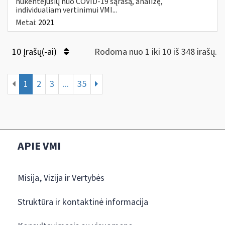
nukentėjusių nuo COVID-19 sąrašą, analizę,
individualiam vertinimui VMI...
Metai:
2021
10 Įrašų(-ai)
Rodoma nuo 1 iki 10 iš 348 irašų.
1
2
3
...
35
APIE VMI
Misija, Vizija ir Vertybės
Struktūra ir kontaktinė informacija