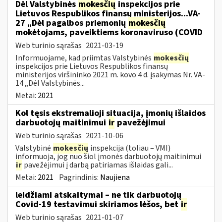
Dėl Valstybinės
mokesčių
inspekcijos prie
Lietuvos Respublikos finansų ministerijos...VA-
27 „Dėl pagalbos priemonių
mokesčių
mokėtojams, paveiktiems koronaviruso (COVID
Web turinio sąrašas
2021-03-19
Informuojame, kad priimtas Valstybinės
mokesčių
inspekcijos prie Lietuvos Respublikos finansų
ministerijos viršininko 2021 m. kovo 4 d. įsakymas Nr. VA-
14 „Dėl Valstybinės...
Metai:
2021
Kol tęsis ekstremalioji situacija, įmonių išlaidos
darbuotojų maitinimui
ir
pavežėjimui
Web turinio sąrašas
2021-10-06
Valstybinė
mokesčių
inspekcija (toliau – VMI)
informuoja, jog nuo šiol įmonės darbuotojų maitinimui
ir
pavežėjimui į darbą patiriamas išlaidas gali...
Metai:
2021
Pagrindinis:
Naujiena
leidžiami atskaitymai – ne tik darbuotojų
Covid-19 testavimui skiriamos lėšos, bet
ir
Web turinio sąrašas
2021-01-07