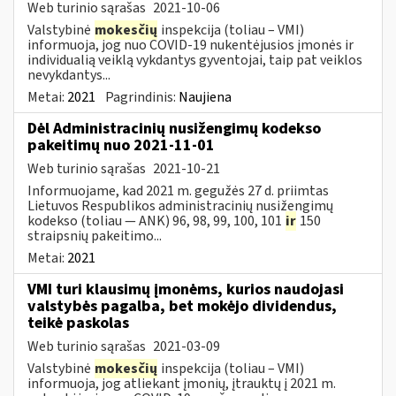
Web turinio sąrašas
2021-10-06
Valstybinė
mokesčių
inspekcija (toliau – VMI)
informuoja, jog nuo COVID-19 nukentėjusios įmonės ir
individualią veiklą vykdantys gyventojai, taip pat veiklos
nevykdantys...
Metai:
2021
Pagrindinis:
Naujiena
Dėl Administracinių nusižengimų kodekso
pakeitimų nuo 2021-11-01
Web turinio sąrašas
2021-10-21
Informuojame, kad 2021 m. gegužės 27 d. priimtas
Lietuvos Respublikos administracinių nusižengimų
kodekso (toliau — ANK) 96, 98, 99, 100, 101
ir
150
straipsnių pakeitimo...
Metai:
2021
VMI turi klausimų įmonėms, kurios naudojasi
valstybės pagalba, bet mokėjo dividendus,
teikė paskolas
Web turinio sąrašas
2021-03-09
Valstybinė
mokesčių
inspekcija (toliau – VMI)
informuoja, jog atliekant įmonių, įtrauktų į 2021 m.