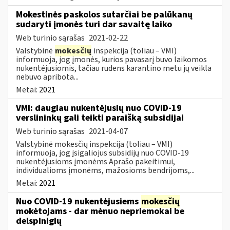
Mokestinės paskolos sutarčiai be palūkanų
sudaryti įmonės turi dar savaitę laiko
Web turinio sąrašas
2021-02-22
Valstybinė
mokesčių
inspekcija (toliau – VMI)
informuoja, jog įmonės, kurios pavasarį buvo laikomos
nukentėjusiomis, tačiau rudens karantino metu jų veikla
nebuvo apribota...
Metai:
2021
VMI: daugiau nukentėjusių nuo COVID-19
verslininkų gali teikti paraišką subsidijai
Web turinio sąrašas
2021-04-07
Valstybinė mokesčių inspekcija (toliau – VMI)
informuoja, jog įsigaliojus subsidijų nuo COVID-19
nukentėjusioms įmonėms Aprašo pakeitimui,
individualioms įmonėms, mažosioms bendrijoms,...
Metai:
2021
Nuo COVID-19 nukentėjusiems
mokesčių
mokėtojams - dar mėnuo nepriemokai be
delspinigių