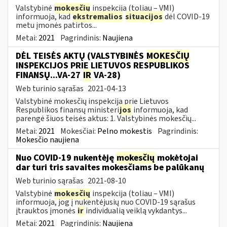
Valstybinė
mokesčių
inspekcija (toliau – VMI)
informuoja, kad
ekstremalios
situacijos
dėl COVID-19
metu įmonės patirtos...
Metai:
2021
Pagrindinis:
Naujiena
DĖL TEISĖS AKTŲ (VALSTYBINĖS
MOKESČIŲ
INSPEKCIJOS PRIE LIETUVOS RESPUBLIKOS
FINANSŲ...VA-27
IR
VA-28)
Web turinio sąrašas
2021-04-13
Valstybinė mokesčių inspekcija prie Lietuvos
Respublikos finansų ministeri
jos
informuoja, kad
parengė šiuos teisės aktus: 1. Valstybinės mokesčių...
Metai:
2021
Mokesčiai:
Pelno mokestis
Pagrindinis:
Mokesčio naujiena
Nuo COVID-19 nukentėję
mokesčių
mokėtojai
dar turi tris savaites mokesčiams be palūkanų
Web turinio sąrašas
2021-08-10
Valstybinė
mokesčių
inspekcija (toliau – VMI)
informuoja, jog į nukentėjusių nuo COVID-19 sąrašus
įtrauktos įmonės
ir
individualią veiklą vykdantys...
Metai:
2021
Pagrindinis:
Naujiena