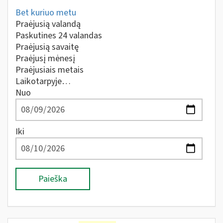
Bet kuriuo metu
Praėjusią valandą
Paskutines 24 valandas
Praėjusią savaitę
Praėjusį mėnesį
Praėjusiais metais
Laikotarpyje…
Nuo
Iki
Paieška