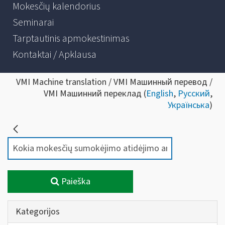
Mokesčių kalendorius
Seminarai
Tarptautinis apmokestinimas
Kontaktai / Apklausa
VMI Machine translation / VMI Машинный перевод /
VMI Машинний переклад (
English
,
Русский
,
Українська
)
Paieška
Kategorijos