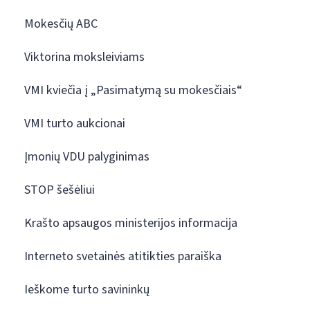
Mokesčių ABC
Viktorina moksleiviams
VMI kviečia į „Pasimatymą su mokesčiais“
VMI turto aukcionai
Įmonių VDU palyginimas
STOP šešėliui
Krašto apsaugos ministerijos informacija
Interneto svetainės atitikties paraiška
Ieškome turto savininkų