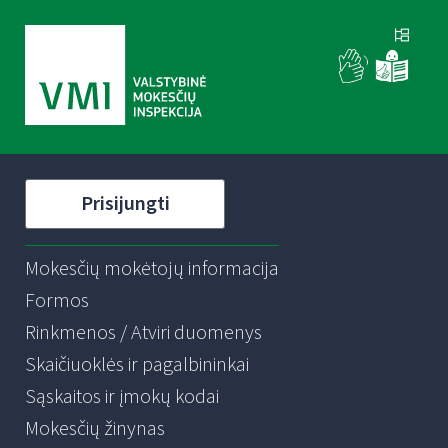
Prisijungti
Mokesčių mokėtojų informacija
Formos
Rinkmenos / Atviri duomenys
Skaičiuoklės ir pagalbininkai
Sąskaitos ir įmokų kodai
Mokesčių žinynas