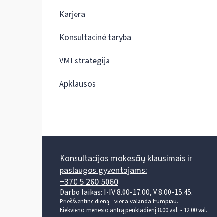
Karjera
Konsultacinė taryba
VMI strategija
Apklausos
Konsultacijos mokesčių klausimais ir
paslaugos gyventojams:
+370 5 260 5060
Darbo laikas: I-IV 8.00-17.00, V 8.00-15.45.
Prieššventinę dieną - viena valanda trumpiau.
Kiekvieno mėnesio antrą penktadienį 8.00 val. - 12.00 val.