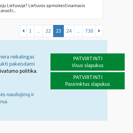
oju Lietuvoje? Lietuvos apmokestinamasis
ruoti...
1
...
22
23
24
...
730
 nėra reikalingas
PATVIRTINTI
aukti pakeisdami
Visus slapukus
ivatumo politika.
PATVIRTINTI
Pasirinktus slapukus
nės naudojimą ir
mui.