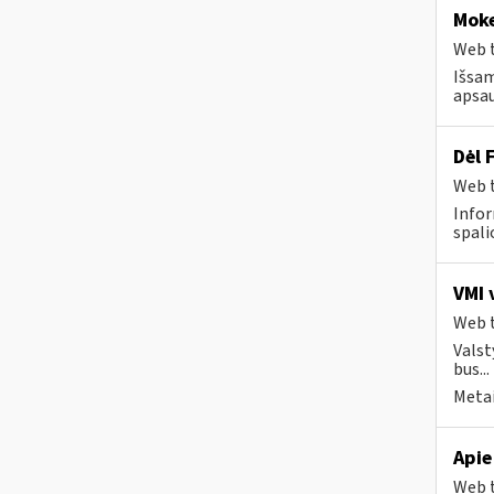
Moke
Web t
Išsam
apsau
Dėl 
Web t
Infor
spalio
VMI 
Web t
Valst
bus...
Metai
Apie
Web t