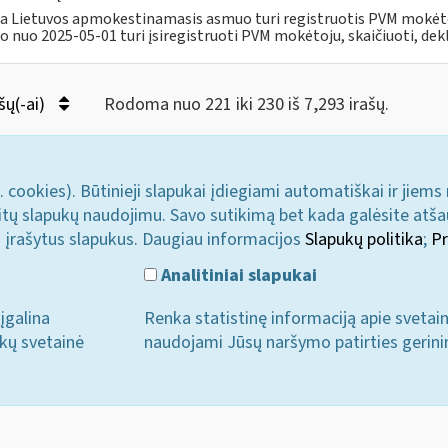
a Lietuvos apmokestinamasis asmuo turi registruotis PVM mokėt
 nuo 2025-05-01 turi įsiregistruoti PVM mokėtoju, skaičiuoti, dekla
šų(-ai)
Rodoma nuo 221 iki 230 iš 7,293 irašų.
. cookies). Būtinieji slapukai įdiegiami automatiškai ir jiems
u kitų slapukų naudojimu. Savo sutikimą bet kada galėsite atš
i įrašytus slapukus. Daugiau informacijos
Slapukų politika
;
Pr
Analitiniai slapukai
įgalina
Renka statistinę informaciją apie svetai
ukų svetainė
naudojami Jūsų naršymo patirties gerini