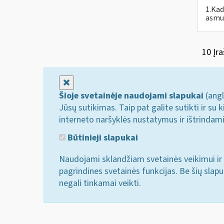
1.Kad
asmuo
10 Įra
Uždaryti
Šioje svetainėje naudojami slapukai
(angl
Jūsų sutikimas. Taip pat galite sutikti ir s
interneto naršyklės nustatymus ir ištrindam
Būtinieji slapukai
Naudojami sklandžiam svetainės veikimui ir 
pagrindines svetainės funkcijas. Be šių slap
negali tinkamai veikti.