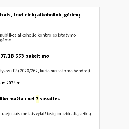
izais, tradicinių alkoholinių gėrimų
Respublikos alkoholio kontrolės įstatymo
gėme...
VA-97/1B-553 pakeitimo
ktyvos (ES) 2020/262, kuria nustatoma bendroji
nuo 2023 m.
liko mažiau nei
2
savaitės
raėjusiais metais vykdžiusių individualią veiklą