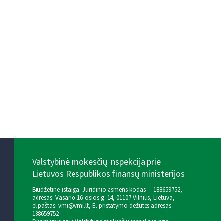
Valstybinė mokesčių inspekcija prie
Lietuvos Respublikos finansų ministerijos
Biudžetinė įstaiga. Juridinio asmens kodas — 188659752,
adresas: Vasario 16-osios g. 14, 01107 Vilnius, Lietuva,
el.paštas:
vmi@vmi.lt
, E. pristatymo dėžutės adresas
188659752