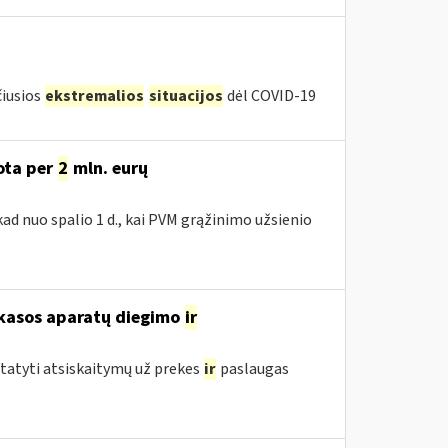
čiusios
ekstremalios
situacijos
dėl COVID-19
uota per
2
mln. eurų
ad nuo spalio 1 d., kai PVM grąžinimo užsienio
 kasos aparatų diegimo
ir
statyti atsiskaitymų už prekes
ir
paslaugas