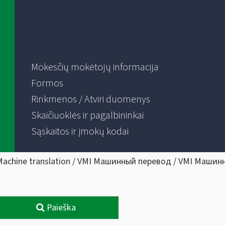
Mokesčių mokėtojų informacija
Formos
Rinkmenos / Atviri duomenys
Skaičiuoklės ir pagalbininkai
Sąskaitos ir įmokų kodai
Machine translation / VMI Машинный перевод / VMI Машин
Paieška