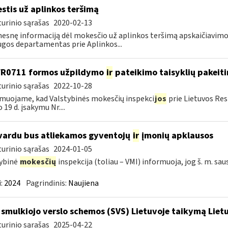
stis už aplinkos teršimą
urinio sąrašas
2020-02-13
esnę informaciją dėl mokesčio už aplinkos teršimą apskaičiavim
gos departamentas prie Aplinkos...
FR0711 formos užpildymo
ir
pateikimo taisyklių pakeit
urinio sąrašas
2022-10-28
muojame, kad Valstybinės mokesčių inspekci
jos
prie Lietuvos Res
 19 d. įsakymu Nr....
vardu bus atliekamos gyventojų
ir
įmonių apklausos
urinio sąrašas
2024-01-05
ybinė
mokesčių
inspekcija (toliau – VMI) informuoja, jog š. m. sau
:
2024
Pagrindinis:
Naujiena
 smulkiojo verslo schemos (SVS) Lietuvoje taikymą Li
urinio sąrašas
2025-04-22