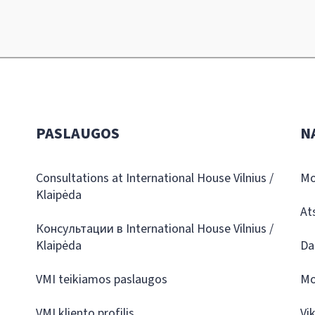
PASLAUGOS
N
Consultations at International House Vilnius /
Mo
Klaipėda
At
Консультации в International House Vilnius /
Klaipėda
Da
VMI teikiamos paslaugos
Mo
VMI kliento profilis
Vi