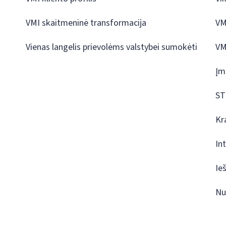
VMI skaitmeninė transformacija
VM
Vienas langelis prievolėms valstybei sumokėti
VM
Įm
ST
Kr
In
Ie
Nu