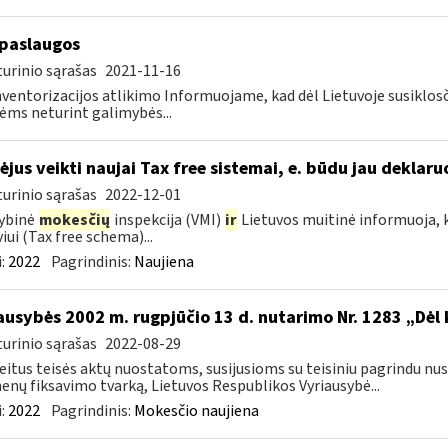
paslaugos
urinio sąrašas
2021-11-16
nventorizacijos atlikimo Informuojame, kad dėl Lietuvoje susiklos
ms neturint galimybės...
ėjus veikti naujai Tax free sistemai, e. būdu jau deklar
urinio sąrašas
2022-12-01
ybinė
mokesčių
inspekcija (VMI)
ir
Lietuvos muitinė informuoja, k
viui (Tax free schema)...
:
2022
Pagrindinis:
Naujiena
ausybės 2002 m. rugpjūčio 13 d. nutarimo Nr. 1283 „Dėl
urinio sąrašas
2022-08-29
eitus teisės aktų nuostatoms, susijusioms su teisiniu pagrindu nu
nų fiksavimo tvarką, Lietuvos Respublikos Vyriausybė...
:
2022
Pagrindinis:
Mokesčio naujiena