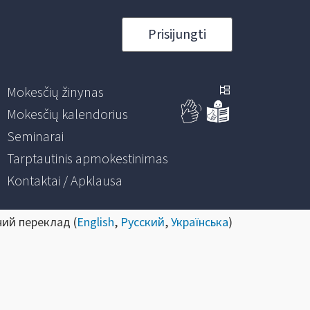
Prisijungti
Mokesčių žinynas
Mokesčių kalendorius
Seminarai
Tarptautinis apmokestinimas
Kontaktai / Apklausa
ний переклад (
English
,
Русский
,
Українська
)