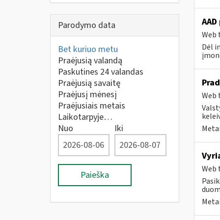
AAD 
Parodymo data
Web t
Dėl i
Bet kuriuo metu
įmonė
Praėjusią valandą
Paskutines 24 valandas
Prad
Praėjusią savaitę
Praėjusį mėnesį
Web t
Praėjusiais metais
Valst
Laikotarpyje…
kelei
Nuo
Iki
Metai
Vyri
Web t
Paieška
Pasik
duome
Metai