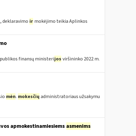
o, deklaravimo
ir
mokėjimo teikia Aplinkos
imo
publikos finansų ministeri
jos
viršininko 2022 m.
sio
mėn
.
mokesčių
administratoriaus užsakymu
etuvos apmokestinamiesiems
asmenims