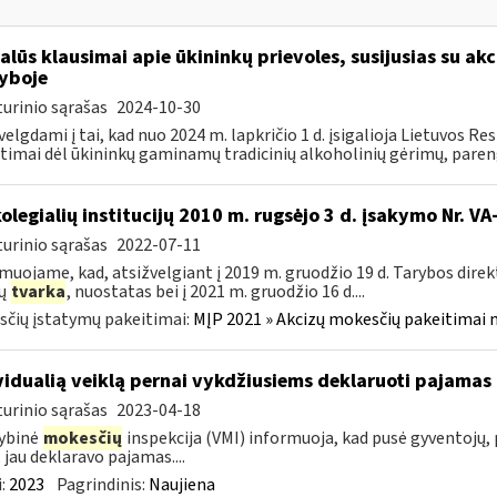
alūs klausimai apie ūkininkų prievoles, susijusias su akc
yboje
urinio sąrašas
2024-10-30
velgdami į tai, kad nuo 2024 m. lapkričio 1 d. įsigalioja Lietuvos 
timai dėl ūkininkų gaminamų tradicinių alkoholinių gėrimų, paren
kolegialių institucijų 2010 m. rugsėjo 3 d. įsakymo Nr. 
urinio sąrašas
2022-07-11
muojame, kad, atsižvelgiant į 2019 m. gruodžio 19 d. Tarybos dire
zų
tvarka
, nuostatas bei į 2021 m. gruodžio 16 d....
čių įstatymų pakeitimai:
MĮP 2021 » Akcizų mokesčių pakeitimai 
vidualią veiklą pernai vykdžiusiems deklaruoti pajamas 
urinio sąrašas
2023-04-18
ybinė
mokesčių
inspekcija (VMI) informuoja, kad pusė gyventojų, p
, jau deklaravo pajamas....
:
2023
Pagrindinis:
Naujiena