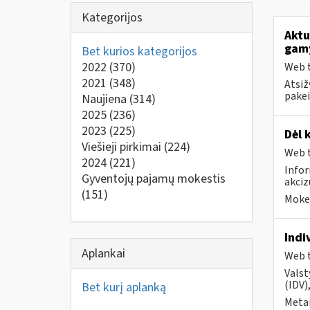
Kategorijos
Aktu
gam
Bet kurios kategorijos
2022
(370)
Web t
2021
(348)
Atsiž
pakei
Naujiena
(314)
2025
(236)
2023
(225)
Dėl 
Viešieji pirkimai
(224)
Web t
2024
(221)
Infor
Gyventojų pajamų mokestis
akci
(151)
Mokes
Indi
Aplankai
Web t
Valst
(IDV)
Bet kurį aplanką
Metai