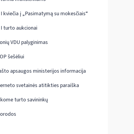
I kviečia į „Pasimatymą su mokesčiais“
I turto aukcionai
onių VDU palyginimas
OP šešėliui
ašto apsaugos ministerijos informacija
terneto svetainės atitikties paraiška
škome turto savininkų
orodos