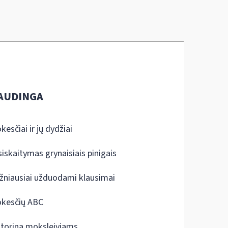
AUDINGA
kesčiai ir jų dydžiai
siskaitymas grynaisiais pinigais
žniausiai užduodami klausimai
kesčių ABC
ktorina moksleiviams