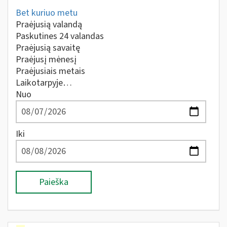
Bet kuriuo metu
Praėjusią valandą
Paskutines 24 valandas
Praėjusią savaitę
Praėjusį mėnesį
Praėjusiais metais
Laikotarpyje…
Nuo
Iki
Paieška