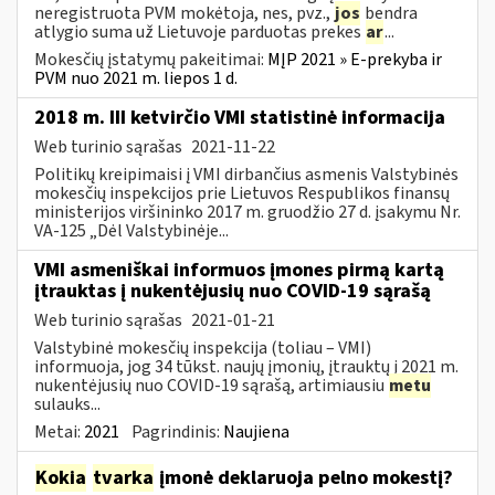
neregistruota PVM mokėtoja, nes, pvz.,
jos
bendra
atlygio suma už Lietuvoje parduotas prekes
ar
...
Mokesčių įstatymų pakeitimai:
MĮP 2021 » E-prekyba ir
PVM nuo 2021 m. liepos 1 d.
2018 m. III ketvirčio VMI statistinė informacija
Web turinio sąrašas
2021-11-22
Politikų kreipimaisi į VMI dirbančius asmenis Valstybinės
mokesčių inspekcijos prie Lietuvos Respublikos finansų
ministerijos viršininko 2017 m. gruodžio 27 d. įsakymu Nr.
VA-125 „Dėl Valstybinėje...
VMI asmeniškai informuos įmones pirmą kartą
įtrauktas į nukentėjusių nuo COVID-19 sąrašą
Web turinio sąrašas
2021-01-21
Valstybinė mokesčių inspekcija (toliau – VMI)
informuoja, jog 34 tūkst. naujų įmonių, įtrauktų į 2021 m.
nukentėjusių nuo COVID-19 sąrašą, artimiausiu
metu
sulauks...
Metai:
2021
Pagrindinis:
Naujiena
Kokia
tvarka
įmonė deklaruoja pelno mokestį?