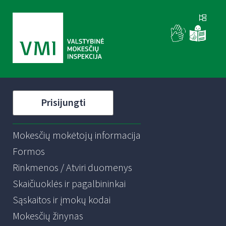
Prisijungti
Mokesčių mokėtojų informacija
Formos
Rinkmenos / Atviri duomenys
Skaičiuoklės ir pagalbininkai
Sąskaitos ir įmokų kodai
Mokesčių žinynas