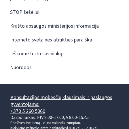
STOP šešėliui
Krašto apsaugos ministerijos informacija
Interneto svetainės atitikties paraiška
Ieškome turto savininkų
Nuorodos
Konsultacijos mokesčių klausimais ir paslaugos
gyventojams:
+370 5 260 5060
Darbo laikas: I-IV 8.00-17.00, V 8.00-15.45.
Prieššventinę dieną - viena valanda trumpiau.
Kiekvieno mėnesio antrą penktadienį 8.00 val. - 12.00 val.