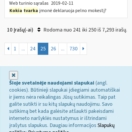
Web turinio sąrašas
2019-02-11
Kokia
tvarka
įmonė deklaruoja pelno mokestį?
10 Įrašų(-ai)
Rodoma nuo 241 iki 250 iš 7,293 irašų.
1
...
24
25
26
...
730
Uždaryti
Šioje svetainėje naudojami slapukai
(angl.
cookies). Būtinieji slapukai įdiegiami automatiškai
ir jiems nėra reikalingas Jūsų sutikimas. Taip pat
galite sutikti ir su kitų slapukų naudojimu. Savo
sutikimą bet kada galėsite atšaukti pakeisdami
interneto naršyklės nustatymus ir ištrindami
įrašytus slapukus. Daugiau informacijos
Slapukų