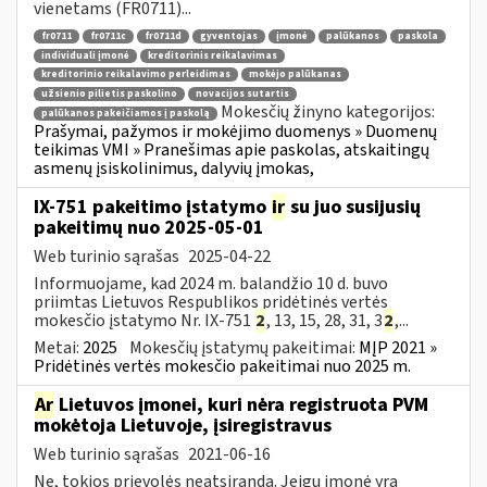
vienetams (FR0711)...
fr0711
fr0711c
fr0711d
gyventojas
įmonė
palūkanos
paskola
individuali įmonė
kreditorinis reikalavimas
kreditorinio reikalavimo perleidimas
mokėjo palūkanas
užsienio pilietis paskolino
novacijos sutartis
Mokesčių žinyno kategorijos:
palūkanos pakeičiamos į paskolą
Prašymai, pažymos ir mokėjimo duomenys » Duomenų
teikimas VMI » Pranešimas apie paskolas, atskaitingų
asmenų įsiskolinimus, dalyvių įmokas,
IX-751 pakeitimo įstatymo
ir
su juo susijusių
pakeitimų nuo 2025-05-01
Web turinio sąrašas
2025-04-22
Informuojame, kad 2024 m. balandžio 10 d. buvo
priimtas Lietuvos Respublikos pridėtinės vertės
mokesčio įstatymo Nr. IX-751
2
, 13, 15, 28, 31, 3
2
,...
Metai:
2025
Mokesčių įstatymų pakeitimai:
MĮP 2021 »
Pridėtinės vertės mokesčio pakeitimai nuo 2025 m.
Ar
Lietuvos įmonei, kuri nėra registruota PVM
mokėtoja Lietuvoje, įsiregistravus
Web turinio sąrašas
2021-06-16
Ne, tokios prievolės neatsiranda. Jeigu įmonė yra