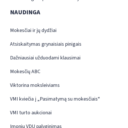
NAUDINGA
Mokesčiai ir jų dydžiai
Atsiskaitymas grynaisiais pinigais
Dažniausiai užduodami klausimai
Mokesčių ABC
Viktorina moksleiviams
VMI kviečia į „Pasimatymą su mokesčiais“
VMI turto aukcionai
Įmonių VDU palyginimas