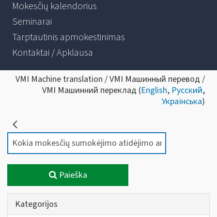
Mokesčių kalendorius
Seminarai
Tarptautinis apmokestinimas
Kontaktai / Apklausa
VMI Machine translation / VMI Машинный перевод /
VMI Машинний переклад (
English
,
Русский
,
Українська
)
Paieška
Kategorijos