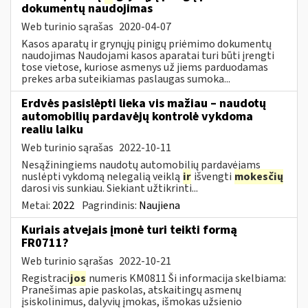
dokumentų naudojimas
Web turinio sąrašas
2020-04-07
Kasos aparatų ir grynųjų pinigų priėmimo dokumentų
naudojimas Naudojami kasos aparatai turi būti įrengti
tose vietose, kuriose asmenys už jiems parduodamas
prekes arba suteikiamas paslaugas sumoka...
Erdvės pasislėpti lieka vis mažiau – naudotų
automobilių pardavėjų kontrolė vykdoma
realiu laiku
Web turinio sąrašas
2022-10-11
Nesąžiningiems naudotų automobilių pardavėjams
nuslėpti vykdomą nelegalią veiklą
ir
išvengti
mokesčių
darosi vis sunkiau. Siekiant užtikrinti...
Metai:
2022
Pagrindinis:
Naujiena
Kuriais atvejais įmonė turi teikti formą
FR0711?
Web turinio sąrašas
2022-10-21
Registraci
jos
numeris KM0811 Ši informacija skelbiama:
Pranešimas apie paskolas, atskaitingų asmenų
įsiskolinimus, dalyvių įmokas, išmokas užsienio