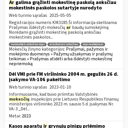
Ar
galima grąžinti mokestinę paskolą anksčiau
mokestinės paskolos sutartyje nurodyto
Web turinio sąrašas
2025-05-05
Registracijos numeris KM3185 Ši informacija skelbiama:
Prašymas išdėstyti mokesčių
ar
baudų sumokėjimą
Norėdami grąžinti mokestinę paskolą anksčiau
mokestinės paskolos...
susimokėti anksčiau mps
atsiskaityti anksčiau
mps mokėjimai
Mokesčių žinyno kategorijos:
Prašymai, pažymos ir
mokėjimo duomenys » Pažymų užsakymas ir prašymų
teikimas » Prašymas atidėti arba išdėstyti mokestinę
nepriemoką
Dėl VMI prie FM viršininko 2004 m. gegužės 26 d.
įsakymo VA-106 pakeitimo
Web turinio sąrašas
2023-01-10
Informuojame, kad buvo priimtas Valstybinės
mokesčių
inspekcijos prie Lietuvos Respublikos finansų
ministerijos viršininko 2023 m. sausio 5 d. įsakymas Nr.
VA-3 „Dėl...
Metai:
2023
Kasos aparatų
ir
grynųjų pinigų priėmimo