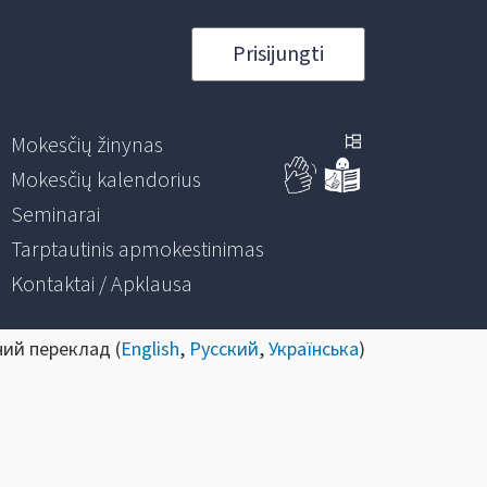
Prisijungti
Mokesčių žinynas
Mokesčių kalendorius
Seminarai
Tarptautinis apmokestinimas
Kontaktai / Apklausa
ний переклад (
English
,
Русский
,
Українська
)