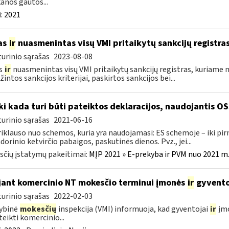
anos gautos...
:
2021
as
ir
nuasmenintas visų VMI pritaikytų sankcijų registra
urinio sąrašas
2023-08-08
s
ir
nuasmenintas visų VMI pritaikytų sankcijų registras, kuriame 
intos sankcijos kriterijai, paskirtos sankcijos bei...
Iki kada turi būti pateiktos deklaracijos, naudojantis O
urinio sąrašas
2021-06-16
riklauso nuo schemos, kuria yra naudojamasi: ES schemoje – iki p
dorinio ketvirčio pabaigos, paskutinės dienos. Pvz., jei...
čių įstatymų pakeitimai:
MĮP 2021 » E-prekyba ir PVM nuo 2021 m. 
jant komercinio NT mokesčio terminui įmonės
ir
gyventoj
urinio sąrašas
2022-02-03
ybinė
mokesčių
inspekcija (VMI) informuoja, kad gyventojai
ir
įmo
ateikti komercinio...