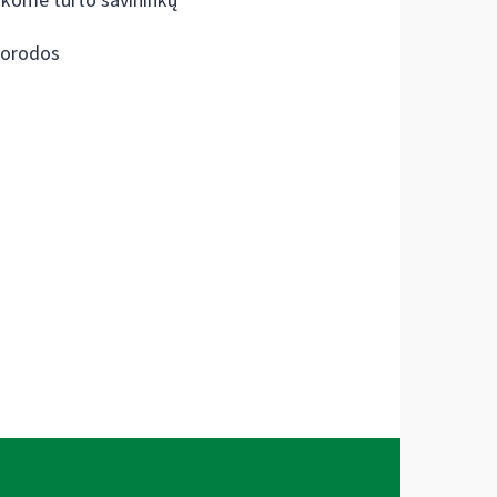
škome turto savininkų
orodos