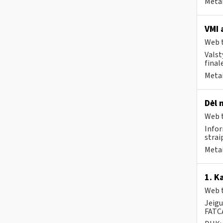
Metai
VMI 
Web t
Valst
final
Metai
Dėl 
Web t
Infor
strai
Metai
1. K
Web t
Jeigu
FATCA