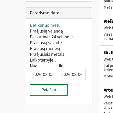
palūk
Metai
Parodymo data
Vieš
Bet kuriuo metu
Web t
Praėjusią valandą
Vieša
Paskutines 24 valandas
sumaž
Praėjusią savaitę
Praėjusį mėnesį
55. 
Praėjusiais metais
Web t
Laikotarpyje…
Nuo
Iki
Tai p
kalen
Mokes
Paieška
Artė
Web t
Valst
d., p