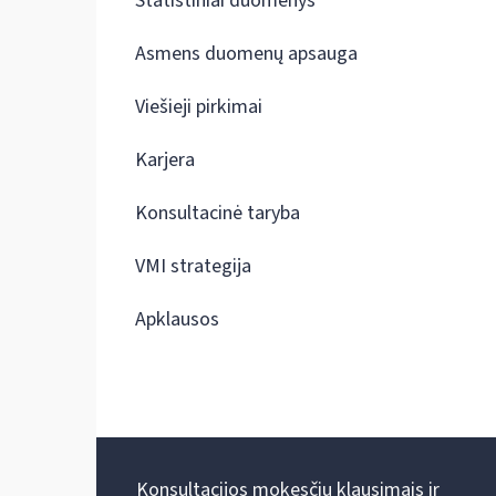
Statistiniai duomenys
Asmens duomenų apsauga
Viešieji pirkimai
Karjera
Konsultacinė taryba
VMI strategija
Apklausos
Konsultacijos mokesčių klausimais ir