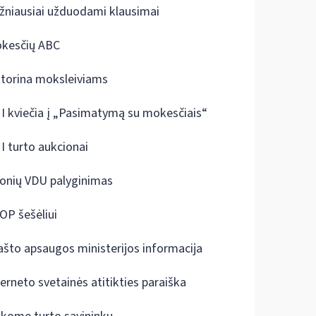
žniausiai užduodami klausimai
kesčių ABC
ktorina moksleiviams
I kviečia į „Pasimatymą su mokesčiais“
I turto aukcionai
onių VDU palyginimas
OP šešėliui
ašto apsaugos ministerijos informacija
terneto svetainės atitikties paraiška