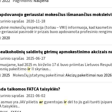
:
2022
Pagrindinis:
Naujiena
apdovanojo geriausiai mokesčius išmanančius moksleivi
urinio sąrašas
2020-11-18
ybinė mokesčių inspekcija (toliau – VMI) informuoja, kad kasmetin
e geriausiai pasirodė ir prizais buvo apdovanota profesinio rengimo
:
2020
nealkoholinių saldintų gėrimų apmokestinimo akcizais nu
urinio sąrašas
2025-06-27
muojame, kad 2025 m. birželio 17 d. buvo priimtas Lietuvos Respub
psnių pakeitimo
ir
II skyriaus...
:
2025
Mokesčių įstatymų pakeitimai:
Akcizų pakeitimai nuo 2026
ada taikomos FATCA taisyklės?
urinio sąrašas
2021-06-02
 asmuo yra JAV pilietis
ar
gyventojas
ir
dėl to jis gali turėti įsi
 taisyklės...