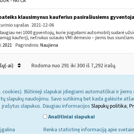
DUK - FATCA
pateiks klausimynus kauferius pasirašiusiems gyventoj
urinio sąrašas
2021-12-06
daugiau nei 1000 gyventojų, kurie įsigydami automobilį sudarė užs
amąjį kauferį), netrukus sulauks VMI dėmesio – jiems bus siunčiama
:
2021
Pagrindinis:
Naujiena
šų(-ai)
Rodoma nuo 291 iki 300 iš 7,292 irašų.
. cookies). Būtinieji slapukai įdiegiami automatiškai ir jiems
u kitų slapukų naudojimu. Savo sutikimą bet kada galėsite atš
i įrašytus slapukus. Daugiau informacijos
Slapukų politika
;
Pr
Analitiniai slapukai
įgalina
Renka statistinę informaciją apie svetai