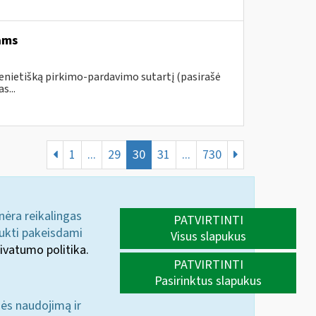
ams
ienietišką pirkimo-pardavimo sutartį (pasirašė
s...
1
...
29
30
31
...
730
 nėra reikalingas
PATVIRTINTI
aukti pakeisdami
Visus slapukus
ivatumo politika.
PATVIRTINTI
Pasirinktus slapukus
nės naudojimą ir