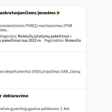
 bankrutuojančioms įmonėms
ir
io apmokestinimo PVM[1] mechanizmas (PVM
kia...
tegorijos:
Mokesčių įstatymų pakeitimai »
o pakeitimai nuo 2022 m.
Pagrindinis:
Mokesčio
umo departamentui (VSD) pripažinus UAB „Garsų
ir
deklaravimo
tais gyventojų gautos palūkanos: 1. Kai