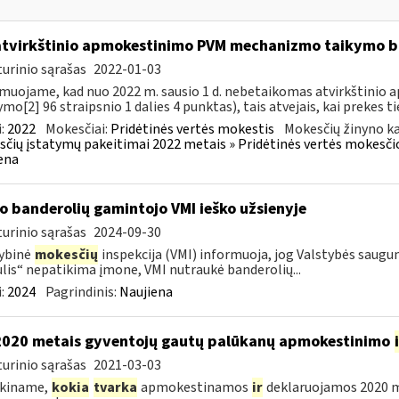
atvirkštinio apmokestinimo PVM mechanizmo taikymo
urinio sąrašas
2022-01-03
muojame, kad nuo 2022 m. sausio 1 d. nebetaikomas atvirkštin
ymo[2] 96 straipsnio 1 dalies 4 punktas), tais atvejais, kai prekes tie
:
2022
Mokesčiai:
Pridėtinės vertės mokestis
Mokesčių žinyno ka
čių įstatymų pakeitimai 2022 metais » Pridėtinės vertės mokesči
ena
o banderolių gamintojo VMI ieško užsienyje
urinio sąrašas
2024-09-30
ybinė
mokesčių
inspekcija (VMI) informuoja, jog Valstybės saug
lis“ nepatikima įmone, VMI nutraukė banderolių...
:
2024
Pagrindinis:
Naujiena
2020 metais gyventojų gautų palūkanų apmokestinimo
urinio sąrašas
2021-03-03
škiname,
kokia
tvarka
apmokestinamos
ir
deklaruojamos 2020 me