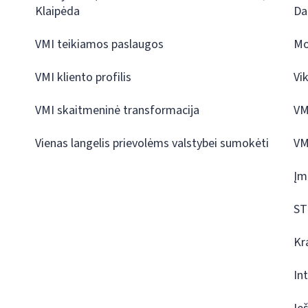
Klaipėda
Da
VMI teikiamos paslaugos
Mo
VMI kliento profilis
Vi
VMI skaitmeninė transformacija
VM
Vienas langelis prievolėms valstybei sumokėti
VM
Įm
ST
Kr
In