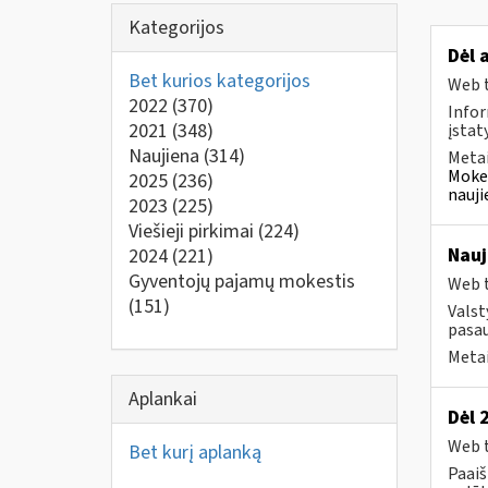
Kategorijos
Dėl 
Bet kurios kategorijos
Web t
2022
(370)
Infor
2021
(348)
įstat
Naujiena
(314)
Metai
Mokes
2025
(236)
nauji
2023
(225)
Viešieji pirkimai
(224)
Nauj
2024
(221)
Gyventojų pajamų mokestis
Web t
(151)
Valst
pasau
Metai
Aplankai
Dėl 
Web t
Bet kurį aplanką
Paai