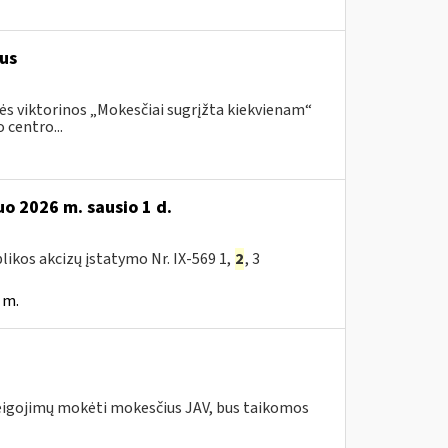
us
ės viktorinos „Mokesčiai sugrįžta kiekvienam“
 centro...
o 2026 m. sausio 1 d.
likos akcizų įstatymo Nr. IX-569 1,
2
, 3
 m.
pareigojimų mokėti mokesčius JAV, bus taikomos