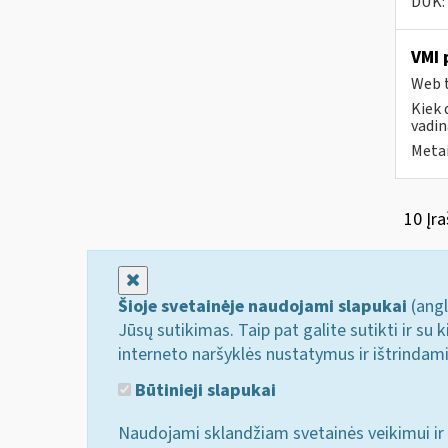
DUK:
VMI 
Web t
Kiek 
vadin
Metai
10 Įra
Uždaryti
Šioje svetainėje naudojami slapukai
(angl
Jūsų sutikimas. Taip pat galite sutikti ir s
interneto naršyklės nustatymus ir ištrindam
Būtinieji slapukai
Naudojami sklandžiam svetainės veikimui ir 