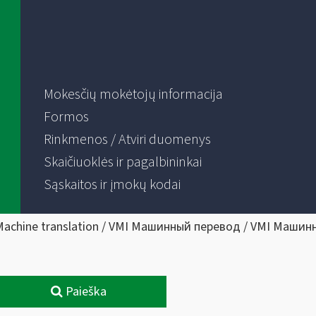
Mokesčių mokėtojų informacija
Formos
Rinkmenos / Atviri duomenys
Skaičiuoklės ir pagalbininkai
Sąskaitos ir įmokų kodai
Machine translation / VMI Машинный перевод / VMI Машин
Paieška