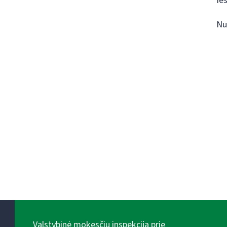
Ie
Nu
Valstybinė mokesčių inspekcija prie