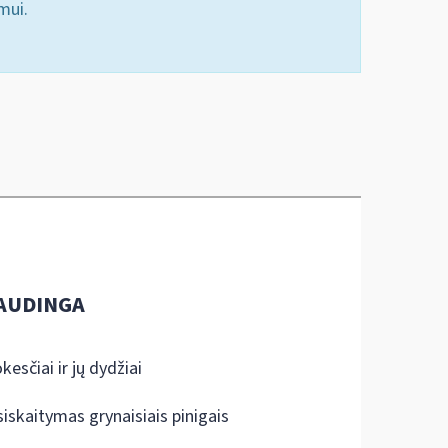
mui.
AUDINGA
kesčiai ir jų dydžiai
siskaitymas grynaisiais pinigais