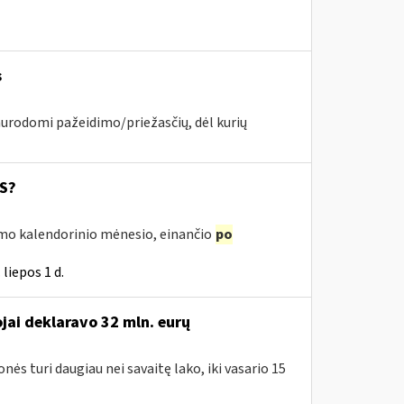
s
nurodomi pažeidimo/priežasčių, dėl kurių
SS?
irmo kalendorinio mėnesio, einančio
po
liepos 1 d.
ai deklaravo 32 mln. eurų
nės turi daugiau nei savaitę lako, iki vasario 15