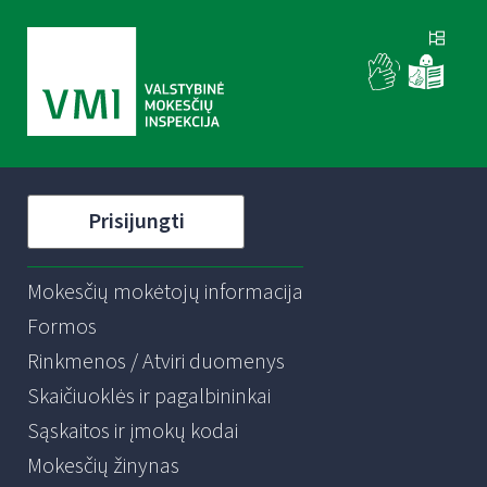
Prisijungti
Mokesčių mokėtojų informacija
Formos
Rinkmenos / Atviri duomenys
Skaičiuoklės ir pagalbininkai
Sąskaitos ir įmokų kodai
Mokesčių žinynas