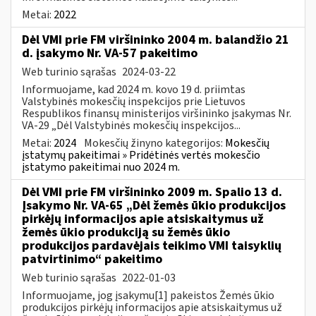
Metai:
2022
Dėl VMI prie FM viršininko 2004 m. balandžio 21
d. įsakymo Nr. VA-57 pakeitimo
Web turinio sąrašas
2024-03-22
Informuojame, kad 2024 m. kovo 19 d. priimtas
Valstybinės mokesčių inspekcijos prie Lietuvos
Respublikos finansų ministerijos viršininko įsakymas Nr.
VA-29 „Dėl Valstybinės mokesčių inspekcijos...
Metai:
2024
Mokesčių žinyno kategorijos:
Mokesčių
įstatymų pakeitimai » Pridėtinės vertės mokesčio
įstatymo pakeitimai nuo 2024 m.
Dėl VMI prie FM viršininko 2009 m. Spalio 13 d.
Įsakymo Nr. VA-65 „Dėl žemės ūkio produkcijos
pirkėjų informacijos apie atsiskaitymus už
žemės ūkio produkciją su žemės ūkio
produkcijos pardavėjais teikimo VMI taisyklių
patvirtinimo“ pakeitimo
Web turinio sąrašas
2022-01-03
Informuojame, jog įsakymu[1] pakeistos Žemės ūkio
produkcijos pirkėjų informacijos apie atsiskaitymus už