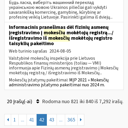
Будь ласка, виберіть машинний переклад
українською мовою Ukrainos piliečiai gali vykdyti
savarankišką komercinę, gamybinę, kūrybinę ar
profesinę veiklą Lietuvoje. Pasirinkti galima iš dviejų...
Informacinis pranešimas dėl fizinių asmenų
įregistravimo į
mokesčių
mokėtojų registrą.../
išregistravimo iš
mokesčių
mokėtojų registro
taisyklių pakeitimo
Web turinio sąrašas
2024-08-05
Valstybinė mokesčių inspekcija prie Lietuvos
Respublikos finansų ministerijos (toliau — VMI)
informuoja apie Fizinių asmenų įregistravimo į Mokesčių
mokėtojų registrą / išregistravimo iš Mokesčių...
Mokesčių įstatymų pakeitimai:
MĮP 2021 » Mokesčių
administravimo įstatymo pakeitimai nuo 2024 m.
20 Įrašų(-ai)
Rodoma nuo 821 iki 840 iš 7,292 irašų.
1
...
41
42
43
...
365