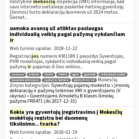
Valstybinė
mokesčių
inspekcija (VMI) informuoja, kad
savo interneto svetainėje paskelbė metinių gyventojų
(šeimos) turto deklaracijų duomenis už 2024 metus.
Šiemet...
sumoka avansą už atliktas paslaugas
individualią veiklą pagal pažymą vykdančiam
ir
Web turinio sąrašas
2018-11-22
Registraci
jos
numeris KM1189 1 pavyzdys Gyventojas,
PVM mokėtojas, vykdantis individualią veiklą pagal
pažymą
ir
pajamas iš šios veiklos...
avansas
b klasė
fr0471
fr0572
gpm
gpm308
individuali veikla
Mokesčių
kaupimo principas
sąskaita faktūra
gpmį 33 str 2 d
žinyno kategorijos:
Gyventojų pajamų mokestis » Įmonių
deklaracijų ir pažymų teikimas VMI ir gyventojams (V
skyrius) » Gyventojams išmokėtų B klasės išmokų
pažyma FR0471 (iki 2017-12-31)
Kokia
yra gyventojų įregistravimo į
Mokesčių
mokėtojų registrą bei duomenų
tikslinimo...
tvarka
?
Web turinio sąrašas
2026-01-19