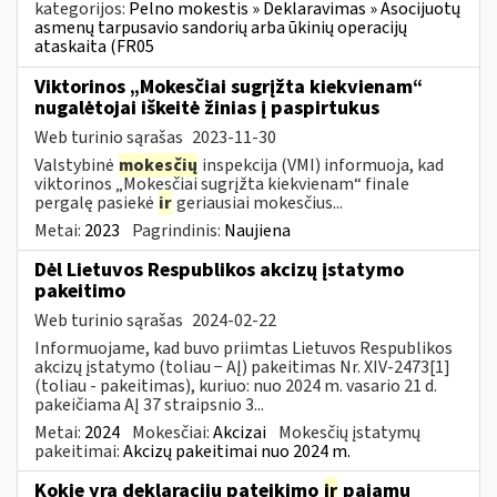
kategorijos:
Pelno mokestis » Deklaravimas » Asocijuotų
asmenų tarpusavio sandorių arba ūkinių operacijų
ataskaita (FR05
Viktorinos „Mokesčiai sugrįžta kiekvienam“
nugalėtojai iškeitė žinias į paspirtukus
Web turinio sąrašas
2023-11-30
Valstybinė
mokesčių
inspekcija (VMI) informuoja, kad
viktorinos „Mokesčiai sugrįžta kiekvienam“ finale
pergalę pasiekė
ir
geriausiai mokesčius...
Metai:
2023
Pagrindinis:
Naujiena
Dėl Lietuvos Respublikos akcizų įstatymo
pakeitimo
Web turinio sąrašas
2024-02-22
Informuojame, kad buvo priimtas Lietuvos Respublikos
akcizų įstatymo (toliau − AĮ) pakeitimas Nr. XIV-2473[1]
(toliau - pakeitimas), kuriuo: nuo 2024 m. vasario 21 d.
pakeičiama AĮ 37 straipsnio 3...
Metai:
2024
Mokesčiai:
Akcizai
Mokesčių įstatymų
pakeitimai:
Akcizų pakeitimai nuo 2024 m.
Kokie yra deklaracijų pateikimo
ir
pajamų