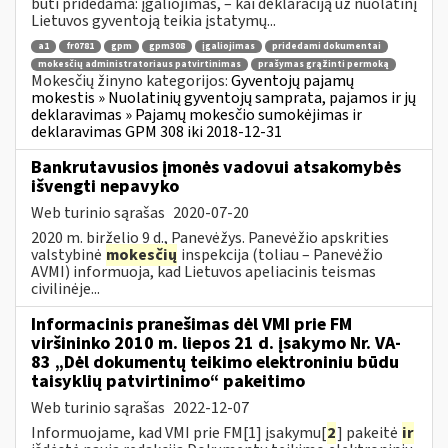
būti pridedama: įgaliojimas, – kai deklaraciją už nuolatinį
Lietuvos gyventoją teikia įstatymų...
a1
fr0781
gpm
gpm308
įgaliojimas
pridedami dokumentai
mokesčių administratoriaus patvirtinimas
prašymas grąžinti permoką
Mokesčių žinyno kategorijos:
Gyventojų pajamų
mokestis » Nuolatinių gyventojų samprata, pajamos ir jų
deklaravimas » Pajamų mokesčio sumokėjimas ir
deklaravimas GPM 308 iki 2018-12-31
Bankrutavusios įmonės vadovui atsakomybės
išvengti nepavyko
Web turinio sąrašas
2020-07-20
2020 m. birželio 9 d., Panevėžys. Panevėžio apskrities
valstybinė
mokesčių
inspekcija (toliau – Panevėžio
AVMI) informuoja, kad Lietuvos apeliacinis teismas
civilinėje...
Informacinis pranešimas dėl VMI prie FM
viršininko 2010 m. liepos 21 d. įsakymo Nr. VA-
83 „Dėl dokumentų teikimo elektroniniu būdu
taisyklių patvirtinimo“ pakeitimo
Web turinio sąrašas
2022-12-07
Informuojame, kad VMI prie FM[1] įsakymu[
2
] pakeitė
ir