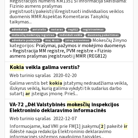
Registracijos numeris KM1351 Ši informacija skelbiama:
Fizinio asmens prašymas
įregistruoti/pakeisti/išregistruoti individualios veiklos
duomenis MMR Aspektas Komentaras Taisyklių
taikymas...
advokatas
antstolis
notaras
reg812
registravimas
mokesčių mokėtojų registras
individuli veikla
duomenų pakeitimas
Mokesčių žinyno
advokato padėjėjas
maį 46 str.
įsiregistravimas
kategorijos:
Prašymai, pažymos ir mokėjimo duomenys
» Registracija MM registre, PVM registre » Fizinio
asmens prašymas įregistruoti į MMR (REG812)
Kokia
veikla galima verstis?
Web turinio sąrašas
2020-02-20
Galima verstis bet
kokia
įstatymų nedraudžiama veikla,
išskyrus veiklą, kurią galima vykdyti tik sudarius darbo
sutartį
ar
įsteigus įmonę. Prieš...
VA-72 „Dėl Valstybinės
mokesčių
inspekcijos
Elektroninio deklaravimo informacinės
Web turinio sąrašas
2022-12-07
Informuojame, kad VMI prie FM[1] įsakymu[
2
] pakeitė
ir
išdėstė nauja redakcija Elektroninio deklaravimo
informacinės sistemos naudojimo taisykles...