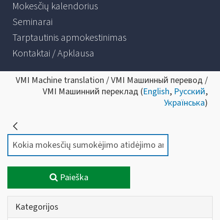
Mokesčių kalendorius
Seminarai
Tarptautinis apmokestinimas
Kontaktai / Apklausa
VMI Machine translation / VMI Машинный перевод /
VMI Машинний переклад (
English
,
Русский
,
Українська
)
Paieška
Kategorijos