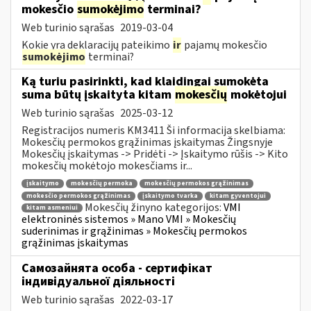
mokesčio
sumokėjimo
terminai?
Web turinio sąrašas
2019-03-04
Kokie yra deklaracijų pateikimo
ir
pajamų mokesčio
sumokėjimo
terminai?
Ką turiu pasirinkti, kad klaidingai sumokėta
suma būtų įskaityta kitam
mokesčių
mokėtojui
Web turinio sąrašas
2025-03-12
Registracijos numeris KM3411 Ši informacija skelbiama:
Mokesčių permokos grąžinimas įskaitymas Žingsnyje
Mokesčių įskaitymas -> Pridėti -> Įskaitymo rūšis -> Kito
mokesčių mokėtojo mokesčiams ir...
įskaitymo
mokesčių permoka
mokesčių permokos grąžinimas
mokesčio permokos grąžinimas
įskaitymo tvarka
kitam gyventojui
Mokesčių žinyno kategorijos:
VMI
kitam asmeniui
elektroninės sistemos » Mano VMI » Mokesčių
suderinimas ir grąžinimas » Mokesčių permokos
grąžinimas įskaitymas
Самозайнята особа - сертифікат
індивідуальної діяльності
Web turinio sąrašas
2022-03-17