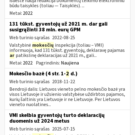
išdėstė nauja redakcija Dokumentų teikimo elektroniniu
būdu taisykles (toliau — Taisyklės). ...
Metai:
2022
131 tūkst. gyventojų už 2021 m. dar gali
susigrąžinti 38 mln. eurų GPM
Web turinio sąrašas
2022-08-25
Valstybinė
mokesčių
inspekcija (toliau – VMI)
informuoja, kad 131 tūkst. gyventojų, deklaravę pajamas
ar
patikslinę deklaracijas už 2021 m., gali...
Metai:
2022
Pagrindinis:
Naujiena
Mokesčio bazė (4 str. 1-
2
d.)
Web turinio sąrašas
2018-11-22
Bendroji dalis: Lietuvos vieneto pelno mokesčio bazė yra
visos Lietuvoje ir užsienio valstybėse uždirbtos pajamos,
kurių šaltinis yra Lietuvoje ir ne Lietuvoje. Per Lietuvos
vieneto nuolatines...
VMI skelbia gyventojų turto deklaracijų
duomenis už 2024 metus
Web turinio sąrašas
2025-07-15