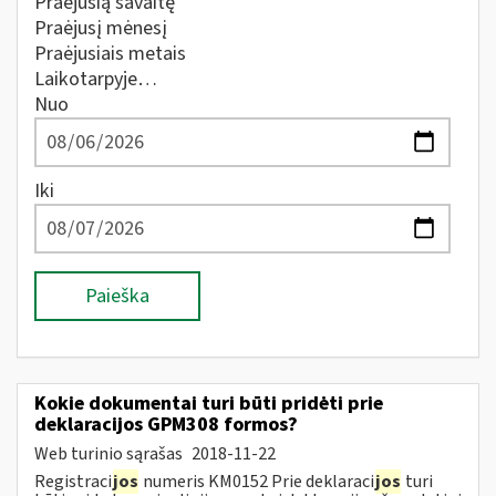
Praėjusią savaitę
Praėjusį mėnesį
Praėjusiais metais
Laikotarpyje…
Nuo
Iki
Paieška
Kokie dokumentai turi būti pridėti prie
deklaracijos GPM308 formos?
Web turinio sąrašas
2018-11-22
Registraci
jos
numeris KM0152 Prie deklaraci
jos
turi