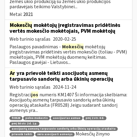
žemės ūkio produkciją su žemės ūkio produkcijos
pardavėjais teikimo Valstybinei...
Metai:
2021
Mokesčių
mokėtojų įregistravimas pridėtinės
vertės mokesčio mokėtojais, PVM mokėtojų
Web turinio sąrašas
2020-02-25
Paslaugos pavadinimas -
Mokesčių
mokėtojų
įregistravimas pridėtinės vertės mokesčio (toliau - PVM)
mokėtojais, PVM mokėtojų duomenų keitimas.
Paslaugos gavėjai - Lietuvos...
Ar
yra prievolė teikti asocijuotų asmenų
tarpusavio sandorių arba ūkinių operacijų
Web turinio sąrašas
2024-11-24
Registraci
jos
numeris KM1407 Ši informacija skelbiama:
Asocijuotų asmenų tarpusavio sandorių arba ūkinių
operacijų ataskaita (FR0528) Jeigu sudarant sandorį
asmenys yra...
fr0528
pelno mokestis
asocijuotas asmuo
pmį 2 str. 8 d.
pmį 50 str. 2 d. 1 p.
asocijuotų asmenų tarpusavio sandorių arba ūkinių operacijų ataskaita
Mokesčių žinyno
prievolė teikti
nėra asocijuoti asmenys