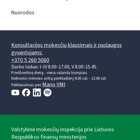
Nuorodos
Konsultacijos mokesčių klausimais ir paslaugos
gyventojams:
+370 5 260 5060
Darbo laikas: I-IV 8.00-17.00, V 8.00-15.45.
Prieššventinę dieną - viena valanda trumpiau.
Kiekvieno mėnesio antrą penktadienį 8.00 val. - 12.00 val.
Mano VMI
Paklausimas per
Valstybinė mokesčių inspekcija prie Lietuvos
Respublikos finansų ministerijos