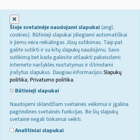
Uždaryti
Šioje svetainėje naudojami slapukai
(angl.
cookies). Būtinieji slapukai įdiegiami automatiškai
ir jiems nėra reikalingas Jūsų sutikimas. Taip pat
galite sutikti ir su kitų slapukų naudojimu. Savo
sutikimą bet kada galėsite atšaukti pakeisdami
interneto naršyklės nustatymus ir ištrindami
įrašytus slapukus. Daugiau informacijos
Slapukų
politika
;
Privatumo politika.
Būtinieji slapukai
Naudojami sklandžiam svetainės veikimui ir įgalina
pagrindines svetainės funkcijas. Be šių slapukų
svetainė negali tinkamai veikti.
Analitiniai slapukai