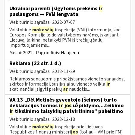
Ukrainai paremti įsigytoms prekėms
ir
paslaugoms — PVM lengvata
Web turinio sąrašas
2022-07-07
Valstybinė
mokesčių
inspekcija (VMI) informuoja, kad
Europos Komisija leido valstybėms narėms, įskaitant
Lietuvą, laikinai netaikyti PVM iš trečiųjų šalių
importuojamiems...
Metai:
2022
Pagrindinis:
Naujiena
Reklama (22 str. 1 d.)
Web turinio sąrašas
2018-11-29
Reklamos sąnaudomis pripažįstamos vieneto sąnaudos,
skirtos informacijai, susijusiai su vieneto veikla
ir
skatinančiai įsigyti prekių
ar
naudotis...
VA-13 „Dėl Metinės gyventojo (šeimos) turto
deklaracijos formos
ir
jos
užpildymo,...teikimo
ir
tikslinimo taisyklių patvirtinimo“ pakeitimo
Web turinio sąrašas
2023-12-18
Valstybinė
mokesčių
inspekcija prie Lietuvos
Respublikos finansų ministeri
jos
(toliau – VMI prie FM)