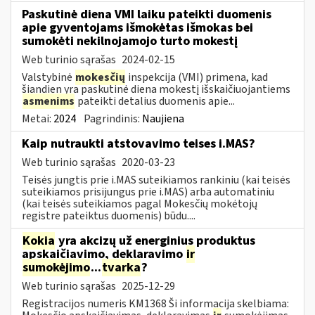
Paskutinė diena VMI laiku pateikti duomenis
apie gyventojams išmokėtas išmokas bei
sumokėti nekilnojamojo turto mokestį
Web turinio sąrašas
2024-02-15
Valstybinė
mokesčių
inspekcija (VMI) primena, kad
šiandien yra paskutinė diena mokestį išskaičiuojantiems
asmenims
pateikti detalius duomenis apie...
Metai:
2024
Pagrindinis:
Naujiena
Kaip nutraukti atstovavimo teises i.MAS?
Web turinio sąrašas
2020-03-23
Teisės jungtis prie i.MAS suteikiamos rankiniu (kai teisės
suteikiamos prisijungus prie i.MAS) arba automatiniu
(kai teisės suteikiamos pagal Mokesčių mokėtojų
registre pateiktus duomenis) būdu....
Kokia
yra akcizų už energinius produktus
apskaičiavimo, deklaravimo
ir
sumokėjimo
...
tvarka
?
Web turinio sąrašas
2025-12-29
Registracijos numeris KM1368 Ši informacija skelbiama: