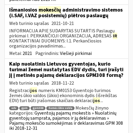
Išmaniosios
mokesčių
administravimo sistemos
(i.SAF, i.VAZ posistemių) plėtros paslaugų
Web turinio sąrašas
2021-10-21
INFORMACIJA APIE SUDARYTAS SUTARTIS Paslaugų
pirkimai I. PERKANČIOJI ORGANIZACIJA, ADRESAS
IR
KONTAKTINIAI DUOMENYS: I.1. Perkančiosios
organizacijos pavadinimas...
Metai:
2021
Pagrindinis:
Viešieji pirkimai
Kaip nuolatinis Lietuvos gyventojas, kurio
turimai žemei nustatytas EDV dydis, turi įrašyti
jį į metinės pajamų deklaracijos GPM308 formą?
Web turinio sąrašas
2018-11-22
Registraci
jos
numeris KM0153 Gyventojo turimos
žemės ūkio valdos (ūkio) ekonominis dydis (išreikštas
EDV) turi būti įrašomas skaičiais deklaraci
jos
...
Mokesčių žinyno
edv
gpm
gpm308
žemės ūkio valda
kategorijos:
Gyventojų pajamų mokestis » Nuolatinių
gyventojų samprata, pajamos ir jų deklaravimas »
Pajamų mokesčio sumokėjimas ir deklaravimas GPM 308
iki 2018-12-31