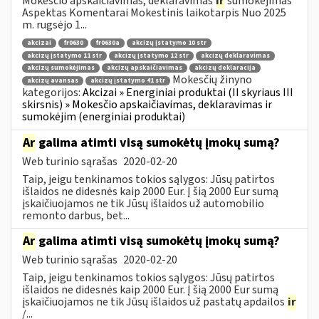
Mokesčio apskaičiavimas, deklaravimas
ir
sumokėjimas
Aspektas Komentarai Mokestinis laikotarpis Nuo 2025
m. rugsėjo 1...
akcizai
fr0630
fr0630a
akcizų įstatymo 10 str
akcizų įstatymo 11 str
akcizų įstatymo 12 str
akcizų deklaravimas
akcizų sumokėjimas
akcizų apskaičiavimas
akcizų deklaracija
Mokesčių žinyno
akcizų avansas
akcizų įstatymo 41 str
kategorijos:
Akcizai » Energiniai produktai (II skyriaus III
skirsnis) » Mokesčio apskaičiavimas, deklaravimas ir
sumokėjim (energiniai produktai)
Ar
galima atimti visą sumokėtų įmokų sumą?
Web turinio sąrašas
2020-02-20
Taip, jeigu tenkinamos tokios sąlygos: Jūsų patirtos
išlaidos ne didesnės kaip 2000 Eur. Į šią 2000 Eur sumą
įskaičiuojamos ne tik Jūsų išlaidos už automobilio
remonto darbus, bet...
Ar
galima atimti visą sumokėtų įmokų sumą?
Web turinio sąrašas
2020-02-20
Taip, jeigu tenkinamos tokios sąlygos: Jūsų patirtos
išlaidos ne didesnės kaip 2000 Eur. Į šią 2000 Eur sumą
įskaičiuojamos ne tik Jūsų išlaidos už pastatų apdailos
ir
/...