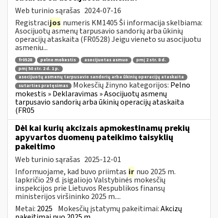
Web turinio sąrašas
2024-07-16
Registraci
jos
numeris KM1405 Ši informacija skelbiama:
Asocijuotų asmenų tarpusavio sandorių arba ūkinių
operacijų ataskaita (FR0528) Jeigu vieneto su asocijuotu
asmeniu...
fr0528
pelno mokestis
asocijuotas asmuo
pmį 2 str. 8 d.
pmį 50 str. 2 d. 1 p.
asocijuotų asmenų tarpusavio sandorių arba ūkinių operacijų ataskaita
Mokesčių žinyno kategorijos:
Pelno
sutarties pratęsimas
mokestis » Deklaravimas » Asocijuotų asmenų
tarpusavio sandorių arba ūkinių operacijų ataskaita
(FR05
Dėl kai kurių akcizais apmokestinamų prekių
apyvartos duomenų pateikimo taisyklių
pakeitimo
Web turinio sąrašas
2025-12-01
Informuojame, kad buvo priimtas
ir
nuo 2025 m.
lapkričio 29 d. įsigaliojo Valstybinės mokesčių
inspekcijos prie Lietuvos Respublikos finansų
ministerijos viršininko 2025 m....
Metai:
2025
Mokesčių įstatymų pakeitimai:
Akcizų
pakeitimai nuo 2025 m.