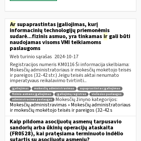
Ar
supaprastintas įgaliojimas, kurį
informacinių technologijų priemonėmis
sudarė...fizinis asmuo, yra tinkamas
ir
gali būti
naudojamas visoms VMI teikiamoms
paslaugoms
Web turinio sąrašas
2024-10-17
Registracijos numeris KM0116 Ši informacija skelbiama:
Mokesčių administratoriaus ir mokesčių mokėtojo teisės
ir pareigos (32-42 str.) Jeigu teisės aktai nenumato
imperatyvaus reikalavimo tvirtinti...
įgaliojimas
mokesčių administravimas
supaprastintas įgaliojimas
fizinio asmens įgaliojimas
įgaliojimų registras
viešosios paslaugos
Mokesčių žinyno kategorijos:
administracinės paslaugos
Mokesčių administravimas » Mokesčių administratoriaus
ir mokesčių mokėtojo teisės ir pareigos (32-42 s
Kaip pildoma asocijuotų asmenų tarpusavio
sandorių arba ūkinių operacijų ataskaita
(FR0528), kai pratęsiama terminuoto indėlio
sutartis su asocijuotu asmeniu?