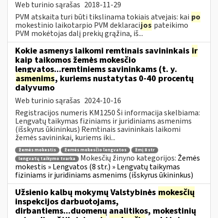
Web turinio sąrašas
2018-11-29
PVM atskaita turi būti tikslinama tokiais atvejais: kai
po
mokestinio laikotarpio PVM deklaraci
jos
pateikimo
PVM mokėtojas dalį prekių grąžina, iš...
Kokie asmenys laikomi remtinais savininkais
ir
kaip taikomos žemės mokesčio
lengvatos...remtiniems savininkams (t. y.
asmenims
, kuriems nustatytas 0-40 procentų
dalyvumo
Web turinio sąrašas
2024-10-16
Registracijos numeris KM1250 Ši informacija skelbiama:
Lengvatų taikymas fiziniams ir juridiniams asmenims
(išskyrus ūkininkus) Remtinais savininkais laikomi
žemės savininkai, kuriems iki...
žemės mokestis
žemės mokesčio lengvatos
žmį 8 str
Mokesčių žinyno kategorijos:
Žemės
lengvatų taikymo tvarka
mokestis » Lengvatos (8 str.) » Lengvatų taikymas
fiziniams ir juridiniams asmenims (išskyrus ūkininkus)
Užsienio kalbų mokymų Valstybinės
mokesčių
inspekcijos darbuotojams,
dirbantiems...duomenų analitikos, mokestinių