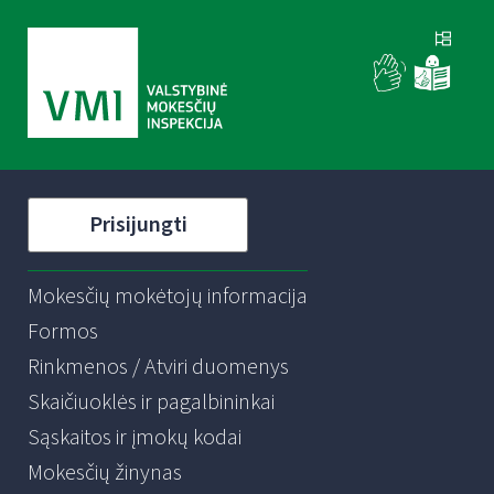
Prisijungti
Mokesčių mokėtojų informacija
Formos
Rinkmenos / Atviri duomenys
Skaičiuoklės ir pagalbininkai
Sąskaitos ir įmokų kodai
Mokesčių žinynas