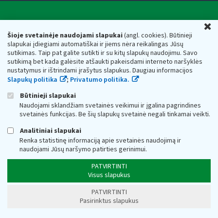
Valstybinė mokesčių inspekcija prie Lietuvos
U
Respublikos finansų ministerijos
Šioje svetainėje naudojami slapukai
(angl. cookies). Būtinieji
slapukai įdiegiami automatiškai ir jiems nėra reikalingas Jūsų
Biudžetinė įstaiga. Juridinio asmens kodas — 188659752,
sutikimas. Taip pat galite sutikti ir su kitų slapukų naudojimu. Savo
adresas: Vasario 16-osios g. 14, 01107 Vilnius, Lietuva, el.paštas:
sutikimą bet kada galėsite atšaukti pakeisdami interneto naršyklės
vmi@vmi.lt
, E. pristatymo dėžutės adresas 188659752
nustatymus ir ištrindami įrašytus slapukus. Daugiau informacijos
Duomenys apie Valstybinę mokesčių inspekciją prie Lietuvos
Slapukų politika
;
Privatumo politika.
Respublikos finansų ministerijos kaupiami ir saugomi Juridinių
asmenų registre
Būtinieji slapukai
Naudojami sklandžiam svetainės veikimui ir įgalina pagrindines
svetainės funkcijas. Be šių slapukų svetainė negali tinkamai veikti.
Analitiniai slapukai
Renka statistinę informaciją apie svetainės naudojimą ir
naudojami Jūsų naršymo patirties gerinimui.
PATVIRTINTI
Visus slapukus
PATVIRTINTI
Pasirinktus slapukus