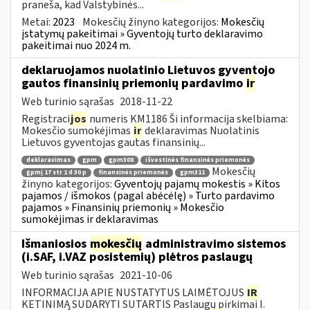
praneša, kad Valstybinės...
Metai:
2023
Mokesčių žinyno kategorijos:
Mokesčių
įstatymų pakeitimai » Gyventojų turto deklaravimo
pakeitimai nuo 2024 m.
deklaruojamos nuolatinio Lietuvos gyventojo
gautos finansinių priemonių pardavimo
ir
Web turinio sąrašas
2018-11-22
Registraci
jos
numeris KM1186 Ši informacija skelbiama:
Mokesčio sumokėjimas
ir
deklaravimas Nuolatinis
Lietuvos gyventojas gautas finansinių...
deklaravimas
gpm
gpm308
išvestinės finansinės priemonės
Mokesčių
gpmį 17 str 1 d 30 p
finansinės priemonės
gpm311
žinyno kategorijos:
Gyventojų pajamų mokestis » Kitos
pajamos / išmokos (pagal abėcėlę) » Turto pardavimo
pajamos » Finansinių priemonių » Mokesčio
sumokėjimas ir deklaravimas
Išmaniosios
mokesčių
administravimo sistemos
(i.SAF, i.VAZ posistemių) plėtros paslaugų
Web turinio sąrašas
2021-10-06
INFORMACIJA APIE NUSTATYTUS LAIMĖTOJUS
IR
KETINIMĄ SUDARYTI SUTARTIS Paslaugų pirkimai I.