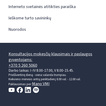
Interneto svetainės atitikties paraiška
Ieškome turto savininkų
Nuorodos
Konsultacijos mokesčių klausimais ir paslaugos
gyventojams:
+370 5 260 5060
Darbo laikas: I-IV 8.00-17.00, V 8.00-15.45.
Prieššventinę dieną - viena valanda trumpiau.
Kiekvieno mėnesio antrą penktadienį 8.00 val. - 12.00 val.
Mano VMI
Paklausimas per