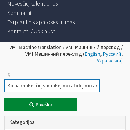
Mokesčių kalendorius
Seminarai
Tarptautinis apmokestinimas
Kontaktai / Apklausa
VMI Machine translation / VMI Машинный перевод /
VMI Машинний переклад (
English
,
Русский
,
Українська
)
Paieška
Kategorijos