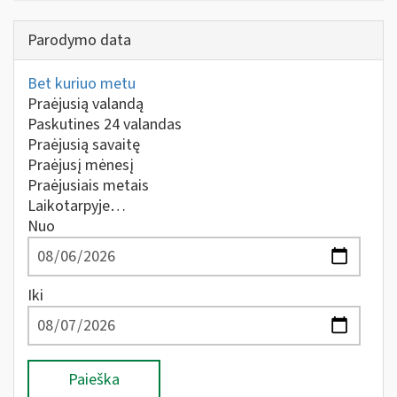
Parodymo data
Bet kuriuo metu
Praėjusią valandą
Paskutines 24 valandas
Praėjusią savaitę
Praėjusį mėnesį
Praėjusiais metais
Laikotarpyje…
Nuo
Iki
Paieška