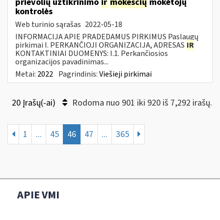
prievolių užtikrinimo
ir
mokesčių
mokėtojų
kontrolės
Web turinio sąrašas
2022-05-18
INFORMACIJA APIE PRADEDAMUS PIRKIMUS Paslaugų
pirkimai I. PERKANČIOJI ORGANIZACIJA, ADRESAS
IR
KONTAKTINIAI DUOMENYS: I.1. Perkančiosios
organizacijos pavadinimas...
Metai:
2022
Pagrindinis:
Viešieji pirkimai
20 Įrašų(-ai)
Rodoma nuo 901 iki 920 iš 7,292 irašų.
1
...
45
46
47
...
365
APIE VMI