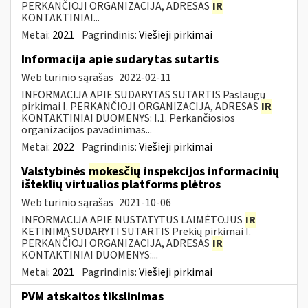
PERKANČIOJI ORGANIZACIJA, ADRESAS
IR
KONTAKTINIAI...
Metai:
2021
Pagrindinis:
Viešieji pirkimai
Informacija apie sudarytas sutartis
Web turinio sąrašas
2022-02-11
INFORMACIJA APIE SUDARYTAS SUTARTIS Paslaugų
pirkimai I. PERKANČIOJI ORGANIZACIJA, ADRESAS
IR
KONTAKTINIAI DUOMENYS: I.1. Perkančiosios
organizacijos pavadinimas...
Metai:
2022
Pagrindinis:
Viešieji pirkimai
Valstybinės
mokesčių
inspekcijos informacinių
išteklių virtualios platforms plėtros
Web turinio sąrašas
2021-10-06
INFORMACIJA APIE NUSTATYTUS LAIMĖTOJUS
IR
KETINIMĄ SUDARYTI SUTARTIS Prekių pirkimai I.
PERKANČIOJI ORGANIZACIJA, ADRESAS
IR
KONTAKTINIAI DUOMENYS:...
Metai:
2021
Pagrindinis:
Viešieji pirkimai
PVM atskaitos tikslinimas