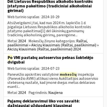
Dėl Lietuvos Respublikos alkoholio kontrolės
įstatymo pakeitimo (tradiciniai alkoholiniai
gėrimai)
Web turinio sąrašas
2024-10-29
Atsižvelgdami į tai, kad nuo 2024 m. lapkričio 1 d.
įsigalioja Lietuvos Respublikos alkoholio kontrolės
įstatymo pakeitimai[1] dėl ūkininkų gaminamų
tradicinių alkoholinių gėrimų, parengėme...
Metai:
2024
Mokesčių žinyno kategorijos:
Raštai,
paaiškinimai » Akcizų klausimais (Raštai, paaiškinimai) »
Akcizų klausimais (Raštai, paaiškinimai) 2024
Po
VMI pastabų autoserviso pelnas šoktelėjo
dvigubai
Web turinio sąrašas
2024-07-23
Panevėžio apskrities valstybinė
mokesčių
inspekcija
(Panevėžio AVMI) atlikusi vieno Aukštaitijos autoserviso
stebėseną nustatė, kad įmonė dvejus metus deklaravo
esanti...
Metai:
2024
Pagrindinis:
Naujiena
Pajamų deklaravimui liko vos savaitė:
dažniausiai užduodami klausimai