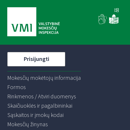
Prisijungti
Mokesčių mokėtojų informacija
Formos
Rinkmenos / Atviri duomenys
Skaičiuoklės ir pagalbininkai
Sąskaitos ir įmokų kodai
Mokesčių žinynas