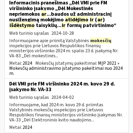
Informacinis pranešimas „Dėl VMI prie FM
viršininko įsakymo „Dėl Mokestinės
nepriemokos
ar
...baudos už administracinį
nusižengimą mokėjimo
atidėjimo
ir
(
ar
)
išdėstymo
taisyklių...
ir
formų patvirtinimo“
Web turinio sąrašas
2024-10-28
Informuojame apie priimtą Valstybinės
mokesčių
inspekcijos prie Lietuvos Respublikos finansų
ministerijos viršininko 2024 m. spalio 23 d. įsakymą Nr.
VA-83 „Dėl mokestinės...
Metai:
2024
Mokesčių įstatymų pakeitimai:
MĮP 2021 »
Mokesčių administravimo įstatymo pakeitimai nuo 2024
m.
Dėl VMI prie FM viršininko 2024 m. kovo 29 d.
įsakymo Nr. VA-33
Web turinio sąrašas
2024-04-02
Informuojame, kad 2024 m. kovo 29 d. priimtas
Valstybinės mokesčių inspekcijos prie Lietuvos
Respublikos finansų ministerijos viršininko įsakymas Nr.
VA-33 „Dėl Elektroninio kvito naudojimo...
Metai:
2024