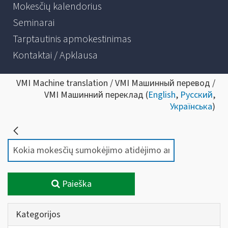
Mokesčių kalendorius
Seminarai
Tarptautinis apmokestinimas
Kontaktai / Apklausa
VMI Machine translation / VMI Машинный перевод /
VMI Машинний переклад (
English
,
Русский
,
Українська
)
Paieška
Kategorijos