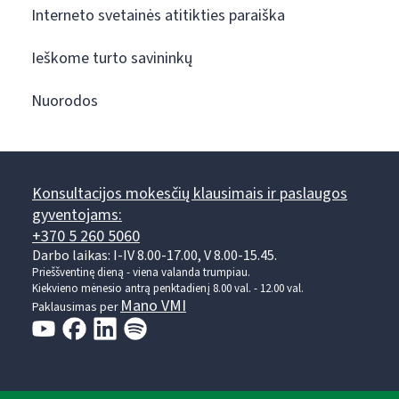
Interneto svetainės atitikties paraiška
Ieškome turto savininkų
Nuorodos
Konsultacijos mokesčių klausimais ir paslaugos
gyventojams:
+370 5 260 5060
Darbo laikas: I-IV 8.00-17.00, V 8.00-15.45.
Prieššventinę dieną - viena valanda trumpiau.
Kiekvieno mėnesio antrą penktadienį 8.00 val. - 12.00 val.
Mano VMI
Paklausimas per