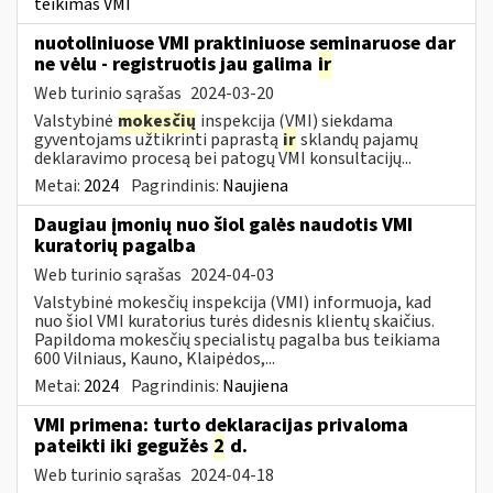
teikimas VMI
nuotoliniuose VMI praktiniuose seminaruose dar
ne vėlu - registruotis jau galima
ir
Web turinio sąrašas
2024-03-20
Valstybinė
mokesčių
inspekcija (VMI) siekdama
gyventojams užtikrinti paprastą
ir
sklandų pajamų
deklaravimo procesą bei patogų VMI konsultacijų...
Metai:
2024
Pagrindinis:
Naujiena
Daugiau įmonių nuo šiol galės naudotis VMI
kuratorių pagalba
Web turinio sąrašas
2024-04-03
Valstybinė mokesčių inspekcija (VMI) informuoja, kad
nuo šiol VMI kuratorius turės didesnis klientų skaičius.
Papildoma mokesčių specialistų pagalba bus teikiama
600 Vilniaus, Kauno, Klaipėdos,...
Metai:
2024
Pagrindinis:
Naujiena
VMI primena: turto deklaracijas privaloma
pateikti iki gegužės
2
d.
Web turinio sąrašas
2024-04-18