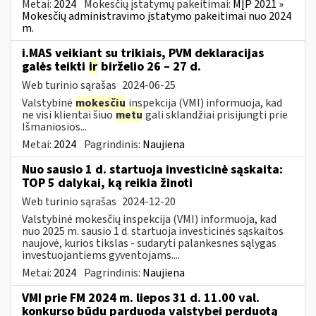
Metai:
2024
Mokesčių įstatymų pakeitimai:
MĮP 2021 »
Mokesčių administravimo įstatymo pakeitimai nuo 2024
m.
i.MAS veikiant su trikiais, PVM deklaracijas
galės teikti
ir
birželio 26 – 27 d.
Web turinio sąrašas
2024-06-25
Valstybinė
mokesčių
inspekcija (VMI) informuoja, kad
ne visi klientai šiuo
metu
gali sklandžiai prisijungti prie
Išmaniosios...
Metai:
2024
Pagrindinis:
Naujiena
Nuo sausio 1 d. startuoja investicinė sąskaita:
TOP 5 dalykai, ką reikia žinoti
Web turinio sąrašas
2024-12-20
Valstybinė mokesčių inspekcija (VMI) informuoja, kad
nuo 2025 m. sausio 1 d. startuoja investicinės sąskaitos
naujovė, kurios tikslas - sudaryti palankesnes sąlygas
investuojantiems gyventojams....
Metai:
2024
Pagrindinis:
Naujiena
VMI prie FM 2024 m. liepos 31 d. 11.00 val.
konkurso būdu parduoda valstybei perduotą