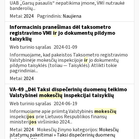
UAB „Garsų pasaulis“ nepatikima įmone, VMI nutraukė
banderolių...
Metai:
2024
Pagrindinis:
Naujiena
Informacinis pranešimas dėl taksometro
registravimo VMI
ir
jo dokumentų pildymo
taisyklių
Web turinio sąrašas
2024-01-09
Informuojame, kad pakeistos Taksometro registravimo
Valstybinėje mokesčių inspekcijoje
ir
jo dokumentų
pildymo taisyklės (toliau — Taisyklės). Atlikti tokie
pagrindiniai...
Metai:
2024
VA-49 „Dėl Taksi dispečerinių duomenų teikimo
Valstybinei
mokesčių
inspekcijai taisyklių
Web turinio sąrašas
2024-06-19
Informuojame apie priimtą Valstybinės
mokesčių
inspekci
jos
prie Lietuvos Respublikos finansų
ministeri
jos
viršininko 2024...
Metai:
2024
Mokesčių žinyno kategorijos:
Mokesčių
įstatymų pakeitimai » Taksi dispečerinių duomenų