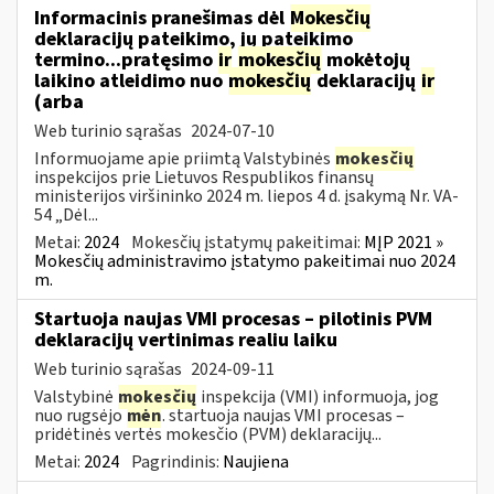
Informacinis pranešimas dėl
Mokesčių
deklaracijų pateikimo, jų pateikimo
termino...pratęsimo
ir
mokesčių
mokėtojų
laikino atleidimo nuo
mokesčių
deklaracijų
ir
(arba
Web turinio sąrašas
2024-07-10
Informuojame apie priimtą Valstybinės
mokesčių
inspekcijos prie Lietuvos Respublikos finansų
ministerijos viršininko 2024 m. liepos 4 d. įsakymą Nr. VA-
54 „Dėl...
Metai:
2024
Mokesčių įstatymų pakeitimai:
MĮP 2021 »
Mokesčių administravimo įstatymo pakeitimai nuo 2024
m.
Startuoja naujas VMI procesas – pilotinis PVM
deklaracijų vertinimas realiu laiku
Web turinio sąrašas
2024-09-11
Valstybinė
mokesčių
inspekcija (VMI) informuoja, jog
nuo rugsėjo
mėn
. startuoja naujas VMI procesas –
pridėtinės vertės mokesčio (PVM) deklaracijų...
Metai:
2024
Pagrindinis:
Naujiena