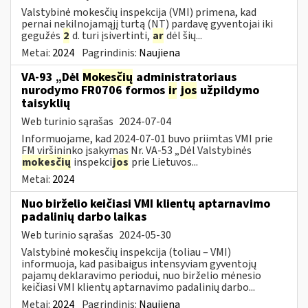
Valstybinė mokesčių inspekcija (VMI) primena, kad
pernai nekilnojamąjį turtą (NT) pardavę gyventojai iki
gegužės
2
d. turi įsivertinti,
ar
dėl šių...
Metai:
2024
Pagrindinis:
Naujiena
VA-93 „Dėl
Mokesčių
administratoriaus
nurodymo FR0706 formos
ir
jos
užpildymo
taisyklių
Web turinio sąrašas
2024-07-04
Informuojame, kad 2024-07-01 buvo priimtas VMI prie
FM viršininko įsakymas Nr. VA-53 „Dėl Valstybinės
mokesčių
inspekci
jos
prie Lietuvos...
Metai:
2024
Nuo birželio keičiasi VMI klientų aptarnavimo
padalinių darbo laikas
Web turinio sąrašas
2024-05-30
Valstybinė mokesčių inspekcija (toliau – VMI)
informuoja, kad pasibaigus intensyviam gyventojų
pajamų deklaravimo periodui, nuo birželio mėnesio
keičiasi VMI klientų aptarnavimo padalinių darbo...
Metai:
2024
Pagrindinis:
Naujiena