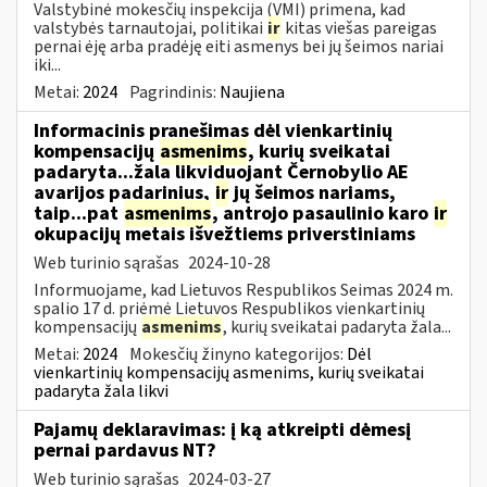
Valstybinė mokesčių inspekcija (VMI) primena, kad
valstybės tarnautojai, politikai
ir
kitas viešas pareigas
pernai ėję arba pradėję eiti asmenys bei jų šeimos nariai
iki...
Metai:
2024
Pagrindinis:
Naujiena
Informacinis pranešimas dėl vienkartinių
kompensacijų
asmenims
, kurių sveikatai
padaryta...žala likviduojant Černobylio AE
avarijos padarinius,
ir
jų šeimos nariams,
taip...pat
asmenims
, antrojo pasaulinio karo
ir
okupacijų metais išvežtiems priverstiniams
Web turinio sąrašas
2024-10-28
Informuojame, kad Lietuvos Respublikos Seimas 2024 m.
spalio 17 d. priėmė Lietuvos Respublikos vienkartinių
kompensacijų
asmenims
, kurių sveikatai padaryta žala...
Metai:
2024
Mokesčių žinyno kategorijos:
Dėl
vienkartinių kompensacijų asmenims, kurių sveikatai
padaryta žala likvi
Pajamų deklaravimas: į ką atkreipti dėmesį
pernai pardavus NT?
Web turinio sąrašas
2024-03-27