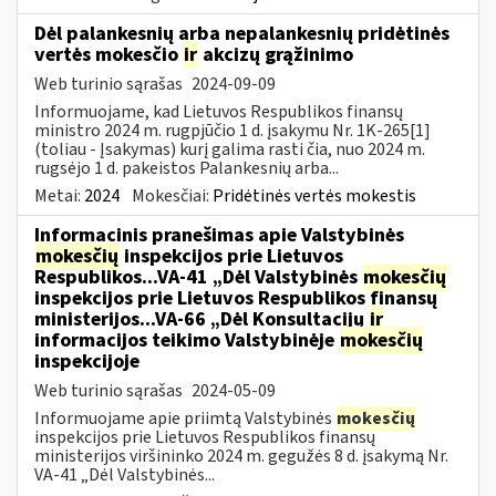
Dėl palankesnių arba nepalankesnių pridėtinės
vertės mokesčio
ir
akcizų grąžinimo
Web turinio sąrašas
2024-09-09
Informuojame, kad Lietuvos Respublikos finansų
ministro 2024 m. rugpjūčio 1 d. įsakymu Nr. 1K-265[1]
(toliau - Įsakymas) kurį galima rasti čia, nuo 2024 m.
rugsėjo 1 d. pakeistos Palankesnių arba...
Metai:
2024
Mokesčiai:
Pridėtinės vertės mokestis
Informacinis pranešimas apie Valstybinės
mokesčių
inspekcijos prie Lietuvos
Respublikos...VA-41 „Dėl Valstybinės
mokesčių
inspekcijos prie Lietuvos Respublikos finansų
ministerijos...VA-66 „Dėl Konsultacijų
ir
informacijos teikimo Valstybinėje
mokesčių
inspekcijoje
Web turinio sąrašas
2024-05-09
Informuojame apie priimtą Valstybinės
mokesčių
inspekcijos prie Lietuvos Respublikos finansų
ministerijos viršininko 2024 m. gegužės 8 d. įsakymą Nr.
VA-41 „Dėl Valstybinės...