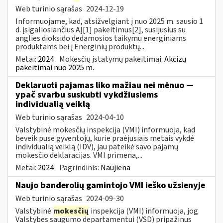
Web turinio sąrašas
2024-12-19
Informuojame, kad, atsižvelgiant į nuo 2025 m. sausio 1
d. įsigaliosiančius AĮ[1] pakeitimus[2], susijusius su
anglies dioksido dedamosios taikymu energiniams
produktams bei į Energinių produktų...
Metai:
2024
Mokesčių įstatymų pakeitimai:
Akcizų
pakeitimai nuo 2025 m.
Deklaruoti pajamas liko mažiau nei mėnuo —
ypač svarbu suskubti vykdžiusiems
individualią veiklą
Web turinio sąrašas
2024-04-10
Valstybinė mokesčių inspekcija (VMI) informuoja, kad
beveik pusė gyventojų, kurie praėjusiais metais vykdė
individualią veiklą (IDV), jau pateikė savo pajamų
mokesčio deklaracijas. VMI primena,...
Metai:
2024
Pagrindinis:
Naujiena
Naujo banderolių gamintojo VMI ieško užsienyje
Web turinio sąrašas
2024-09-30
Valstybinė
mokesčių
inspekcija (VMI) informuoja, jog
Valstybės saugumo departamentui (VSD) pripažinus