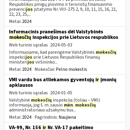
Respublikos pinigų plovimo ir teroristų finansavimo
prevenci
jos
įstatymo Nr. VIII-275 2, 9, 10, 11, 15, 16, 21,
22, 23, 25,...
Metai:
2024
Informacinis pranešimas dėl Valstybinės
mokesčių
inspekcijos prie Lietuvos respublikos
Web turinio sąrašas
2024-05-03
Informuojame, kad parengėme Valstybinės
mokesčių
inspekci
jos
prie Lietuvos Respublikos finansų
ministeri
jos
viršininko...
Metai:
2024
Mokesčiai:
Pelno mokestis
VMI vardu bus atliekamos gyventojų
ir
įmonių
apklausos
Web turinio sąrašas
2024-01-05
Valstybinė
mokesčių
inspekcija (toliau – VMI)
informuoja, jog š. m. sausio
mėn
.
mokesčių
administratoriaus užsakymu bus...
Metai:
2024
Pagrindinis:
Naujiena
VA-99, Nr. 156
ir
Nr. VA-17 pakeitimo