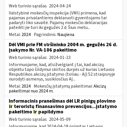
Web turinio sąrašas
2024-04-24
Valstybinė mokesčių inspekcija (VMI) primena, kad
pajamas privalantiems deklaruoti gyventojams tai
padaryti liko savaitė. Pajamų mokesčio deklaracijas
pateikti jie turi iki gegužės 2 d. Šiuo metu...
Metai:
2024
Pagrindinis:
Naujiena
Dėl VMI prie FM viršininko 2004 m. gegužės 26 d.
įsakymo Nr. VA-106 pakeitimo
Web turinio sąrašas
2024-01-23
Informuojame, kad, atsižvelgiant į tai, kad akcizų
objektu tapo šildymui skirtos durpės už kurias Lietuvos
Respublikos akcizų įstatymo (toliau - AĮ) 52 straipsnyje
nurodyti asmenys, susiklosčius AĮ...
Metai:
2024
Mokesčių įstatymų pakeitimai:
Akcizų
pakeitimai nuo 2024 m.
Informacinis pranešimas dėl LR pinigų plovimo
ir
teroristų finansavimo prevencijos...įstatymo
pakeitimo
ir
papildymo
Web turinio sąrašas
2024-05-09
Informuojame, kad 2024-04-18 priimtas Lietuvos