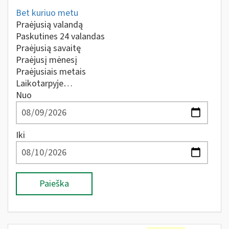
Bet kuriuo metu
Praėjusią valandą
Paskutines 24 valandas
Praėjusią savaitę
Praėjusį mėnesį
Praėjusiais metais
Laikotarpyje…
Nuo
Iki
Paieška