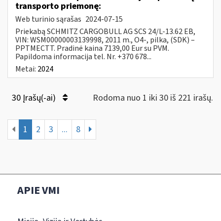
transporto priemonę:
Web turinio sąrašas
2024-07-15
Priekabą SCHMITZ CARGOBULL AG SCS 24/L-13.62 EB,
VIN: WSM00000003139998, 2011 m., O4-, pilka, (SDK) –
PPTMECTT. Pradinė kaina 7139,00 Eur su PVM.
Papildoma informacija tel. Nr. +370 678...
Metai:
2024
30 Įrašų(-ai)
Rodoma nuo 1 iki 30 iš 221 irašų.
1
2
3
...
8
APIE VMI