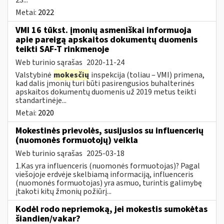
Metai:
2022
VMI 16 tūkst. įmonių asmeniškai informuoja
apie pareigą apskaitos dokumentų duomenis
teikti SAF-T rinkmenoje
Web turinio sąrašas
2020-11-24
Valstybinė
mokesčių
inspekcija (toliau – VMI) primena,
kad dalis įmonių turi būti pasirengusios buhalterinės
apskaitos dokumentų duomenis už 2019 metus teikti
standartinėje...
Metai:
2020
Mokestinės prievolės, susijusios su influencerių
(nuomonės formuotojų) veikla
Web turinio sąrašas
2025-03-18
1.Kas yra influenceris (nuomonės formuotojas)? Pagal
viešojoje erdvėje skelbiamą informaciją, influenceris
(nuomonės formuotojas) yra asmuo, turintis galimybę
įtakoti kitų žmonių požiūrį...
Kodėl rodo nepriemoką, jei mokestis sumokėtas
šiandien/vakar?