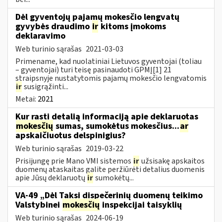
Dėl gyventojų pajamų mokesčio lengvatų
gyvybės draudimo
ir
kitoms įmokoms
deklaravimo
Web turinio sąrašas
2021-03-03
Primename, kad nuolatiniai Lietuvos gyventojai (toliau
– gyventojai) turi teisę pasinaudoti GPMĮ[1] 21
straipsnyje nustatytomis pajamų mokesčio lengvatomis
ir
susigrąžinti...
Metai:
2021
Kur rasti detalią informaciją apie deklaruotas
mokesčių
sumas, sumokėtus mokesčius...
ar
apskaičiuotus delspinigius?
Web turinio sąrašas
2019-03-22
Prisijungę prie Mano VMI sistemos
ir
užsisakę apskaitos
duomenų ataskaitas galite peržiūrėti detalius duomenis
apie Jūsų deklaruotų
ir
sumokėtų...
VA-49 „Dėl Taksi dispečerinių duomenų teikimo
Valstybinei
mokesčių
inspekcijai taisyklių
Web turinio sąrašas
2024-06-19