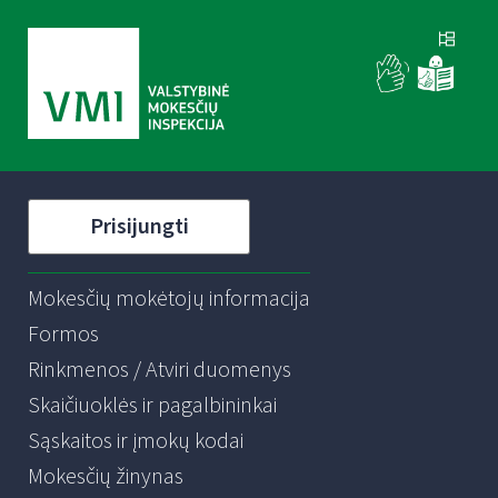
Prisijungti
Mokesčių mokėtojų informacija
Formos
Rinkmenos / Atviri duomenys
Skaičiuoklės ir pagalbininkai
Sąskaitos ir įmokų kodai
Mokesčių žinynas