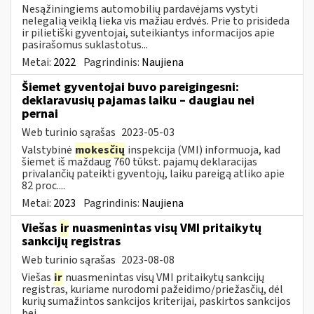
Nesąžiningiems automobilių pardavėjams vystyti
nelegalią veiklą lieka vis mažiau erdvės. Prie to prisideda
ir pilietiški gyventojai, suteikiantys informacijos apie
pasirašomus suklastotus...
Metai:
2022
Pagrindinis:
Naujiena
Šiemet gyventojai buvo pareigingesni:
deklaravusių pajamas laiku – daugiau nei
pernai
Web turinio sąrašas
2023-05-03
Valstybinė
mokesčių
inspekcija (VMI) informuoja, kad
šiemet iš maždaug 760 tūkst. pajamų deklaracijas
privalančių pateikti gyventojų, laiku pareigą atliko apie
82 proc....
Metai:
2023
Pagrindinis:
Naujiena
Viešas
ir
nuasmenintas visų VMI pritaikytų
sankcijų registras
Web turinio sąrašas
2023-08-08
Viešas
ir
nuasmenintas visų VMI pritaikytų sankcijų
registras, kuriame nurodomi pažeidimo/priežasčių, dėl
kurių sumažintos sankcijos kriterijai, paskirtos sankcijos
bei...