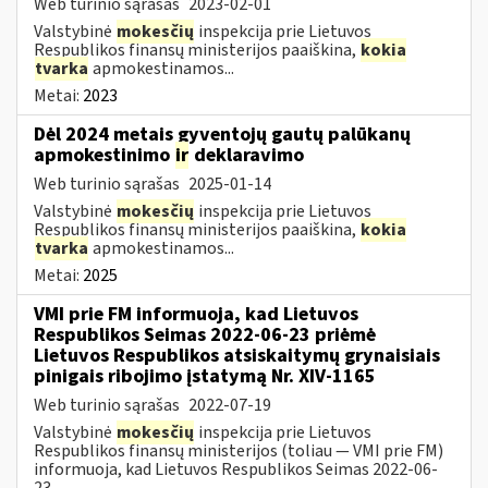
Web turinio sąrašas
2023-02-01
Valstybinė
mokesčių
inspekcija prie Lietuvos
Respublikos finansų ministerijos paaiškina,
kokia
tvarka
apmokestinamos...
Metai:
2023
Dėl 2024 metais gyventojų gautų palūkanų
apmokestinimo
ir
deklaravimo
Web turinio sąrašas
2025-01-14
Valstybinė
mokesčių
inspekcija prie Lietuvos
Respublikos finansų ministerijos paaiškina,
kokia
tvarka
apmokestinamos...
Metai:
2025
VMI prie FM informuoja, kad Lietuvos
Respublikos Seimas 2022-06-23 priėmė
Lietuvos Respublikos atsiskaitymų grynaisiais
pinigais ribojimo įstatymą Nr. XIV-1165
Web turinio sąrašas
2022-07-19
Valstybinė
mokesčių
inspekcija prie Lietuvos
Respublikos finansų ministerijos (toliau — VMI prie FM)
informuoja, kad Lietuvos Respublikos Seimas 2022-06-
23...