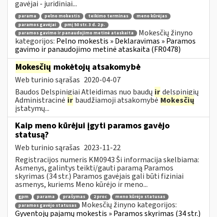
gavėjai - juridiniai...
parama
pelno mokestis
teikimo terminas
meno kūrėjas
paramos gavėjai
pmį 50 str. 3 d. 2 p.
Mokesčių žinyno
paramos gavimo ir panaudojimo metinė ataskaita
kategorijos:
Pelno mokestis » Deklaravimas » Paramos
gavimo ir panaudojimo metinė ataskaita (FR0478)
Mokesčių
mokėtojų atsakomybė
Web turinio sąrašas
2020-04-07
Baudos Delspinigiai Atleidimas nuo baudų
ir
delspinigių
Administracinė
ir
baudžiamoji atsakomybė
Mokesčių
įstatymų...
Kaip meno kūrėjui įgyti paramos gavėjo
statusą?
Web turinio sąrašas
2023-11-22
Registracijos numeris KM0943 Ši informacija skelbiama:
Asmenys, galintys teikti/gauti paramą Paramos
skyrimas (34 str.) Paramos gavėjais gali būti fiziniai
asmenys, kuriems Meno kūrėjo ir meno...
gpm
parama
prašymas
2 proc
meno kūrėjo statusas
Mokesčių žinyno kategorijos:
paramos gavėjo statusas
Gyventojų pajamų mokestis » Paramos skyrimas (34 str.)