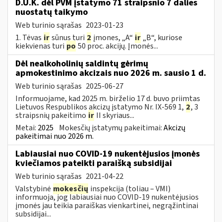
D.U.K. dėl PVM įstatymo 71 straipsnio 7 dalies
nuostatų taikymo
Web turinio sąrašas
2023-01-23
1. Tėvas
ir
sūnus turi
2
įmones, „A“
ir
„B“, kuriose
kiekvienas turi
po
50 proc. akcijų. Įmonės...
Dėl nealkoholinių saldintų gėrimų
apmokestinimo akcizais nuo 2026 m. sausio 1 d.
Web turinio sąrašas
2025-06-27
Informuojame, kad 2025 m. birželio 17 d. buvo priimtas
Lietuvos Respublikos akcizų įstatymo Nr. IX-569 1,
2
, 3
straipsnių pakeitimo
ir
II skyriaus...
Metai:
2025
Mokesčių įstatymų pakeitimai:
Akcizų
pakeitimai nuo 2026 m.
Labiausiai nuo COVID-19 nukentėjusios įmonės
kviečiamos pateikti paraišką subsidijai
Web turinio sąrašas
2021-04-22
Valstybinė
mokesčių
inspekcija (toliau – VMI)
informuoja, jog labiausiai nuo COVID-19 nukentėjusios
įmonės jau teikia paraiškas vienkartinei, negrąžintinai
subsidijai...