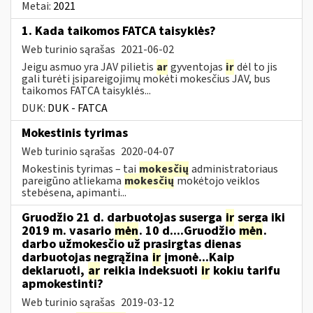
Metai:
2021
1. Kada taikomos FATCA taisyklės?
Web turinio sąrašas
2021-06-02
Jeigu asmuo yra JAV pilietis
ar
gyventojas
ir
dėl to jis
gali turėti įsipareigojimų mokėti mokesčius JAV, bus
taikomos FATCA taisyklės...
DUK:
DUK - FATCA
Mokestinis tyrimas
Web turinio sąrašas
2020-04-07
Mokestinis tyrimas – tai
mokesčių
administratoriaus
pareigūno atliekama
mokesčių
mokėtojo veiklos
stebėsena, apimanti...
Gruodžio 21 d. darbuotojas suserga
ir
serga iki
2019 m. vasario
mėn
. 10 d....Gruodžio
mėn
.
darbo užmokesčio už prasirgtas dienas
darbuotojas negrąžina
ir
įmonė...Kaip
deklaruoti,
ar
reikia indeksuoti
ir
kokiu tarifu
apmokestinti?
Web turinio sąrašas
2019-03-12