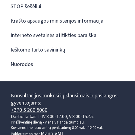
STOP šešėliui
Krašto apsaugos ministerijos informacija
Interneto svetainės atitikties paraiška
Ieškome turto savininkų
Nuorodos
Konsultacijos mokesčių klausimais ir paslaugos
gyventojams:
+370 5 260 5060
Darbo laikas: I-IV 8.00-17.00, V 8.00-15.45.
Prieššventinę dieną - viena valanda trumpiau.
Kiekvieno mėnesio antrą penktadienį 8.00 val. - 12.00 val.
Mano VMI
Paklausimas per