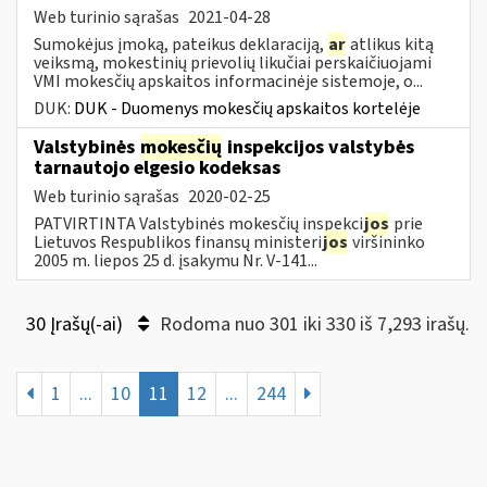
Web turinio sąrašas
2021-04-28
Sumokėjus įmoką, pateikus deklaraciją,
ar
atlikus kitą
veiksmą, mokestinių prievolių likučiai perskaičiuojami
VMI mokesčių apskaitos informacinėje sistemoje, o...
DUK:
DUK - Duomenys mokesčių apskaitos kortelėje
Valstybinės
mokesčių
inspekcijos valstybės
tarnautojo elgesio kodeksas
Web turinio sąrašas
2020-02-25
PATVIRTINTA Valstybinės mokesčių inspekci
jos
prie
Lietuvos Respublikos finansų ministeri
jos
viršininko
2005 m. liepos 25 d. įsakymu Nr. V-141...
30 Įrašų(-ai)
Rodoma nuo 301 iki 330 iš 7,293 irašų.
1
...
10
11
12
...
244