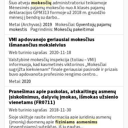
Šiuo atveju
mokesčių
administratoriui teikiamoje
Mėnesinės pajamų mokesčio nuo A klasės pajamų
deklaracijos GPM313 formoje už 2018 m. gruodžio
mėnesį į bendrą su darbo...
Metai (Archyvas):
2019
Mokesčiai:
Gyventojų pajamų
mokestis
Pagrindinis:
Mokesčių pakeitimai
VMI apdovanojo geriausiai mokesčius
išmanančius moksleivius
Web turinio sąrašas
2020-11-18
Valstybinė mokesčių inspekcija (toliau – VMI)
informuoja, kad kasmetinės viktorinos „Mokesčiai
sugrįžta kiekvienam“ finale geriausiai pasirodė ir prizais
buvo apdovanota profesinio rengimo centro...
Metai:
2020
Pranešimas apie paskolas, atskaitingų asmenų
įsiskolinimus, dalyvių įmokas, išmokas užsienio
vienetams (FR0711)
Web turinio sąrašas
2018-11-30
Šioje skiltyje rasite informaciją apie juridinių asmenų
(įmonių) duomenų apie
fiziniams
asmenims
(gyventojams) suteiktas, iš jų gautas...