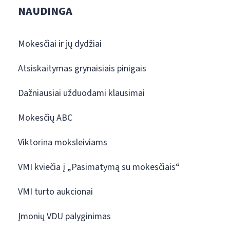
NAUDINGA
Mokesčiai ir jų dydžiai
Atsiskaitymas grynaisiais pinigais
Dažniausiai užduodami klausimai
Mokesčių ABC
Viktorina moksleiviams
VMI kviečia į „Pasimatymą su mokesčiais“
VMI turto aukcionai
Įmonių VDU palyginimas