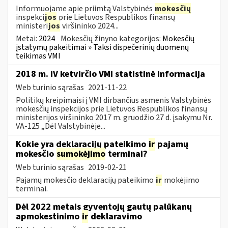
Informuojame apie priimtą Valstybinės
mokesčių
inspekci
jos
prie Lietuvos Respublikos finansų
ministeri
jos
viršininko 2024...
Metai:
2024
Mokesčių žinyno kategorijos:
Mokesčių
įstatymų pakeitimai » Taksi dispečerinių duomenų
teikimas VMI
2018 m. IV ketvirčio VMI statistinė informacija
Web turinio sąrašas
2021-11-22
Politikų kreipimaisi į VMI dirbančius asmenis Valstybinės
mokesčių inspekcijos prie Lietuvos Respublikos finansų
ministerijos viršininko 2017 m. gruodžio 27 d. įsakymu Nr.
VA-125 „Dėl Valstybinėje...
Kokie yra deklaracijų pateikimo
ir
pajamų
mokesčio
sumokėjimo
terminai?
Web turinio sąrašas
2019-02-21
Pajamų mokesčio deklaracijų pateikimo
ir
mokėjimo
terminai.
Dėl 2022 metais gyventojų gautų palūkanų
apmokestinimo
ir
deklaravimo