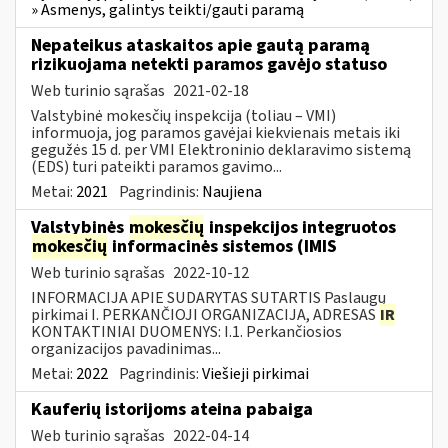
» Asmenys, galintys teikti/gauti paramą
Nepateikus ataskaitos apie gautą paramą
rizikuojama netekti paramos gavėjo statuso
Web turinio sąrašas
2021-02-18
Valstybinė mokesčių inspekcija (toliau – VMI)
informuoja, jog paramos gavėjai kiekvienais metais iki
gegužės 15 d. per VMI Elektroninio deklaravimo sistemą
(EDS) turi pateikti paramos gavimo...
Metai:
2021
Pagrindinis:
Naujiena
Valstybinės
mokesčių
inspekcijos integruotos
mokesčių
informacinės sistemos (IMIS
Web turinio sąrašas
2022-10-12
INFORMACIJA APIE SUDARYTAS SUTARTIS Paslaugų
pirkimai I. PERKANČIOJI ORGANIZACIJA, ADRESAS
IR
KONTAKTINIAI DUOMENYS: I.1. Perkančiosios
organizacijos pavadinimas...
Metai:
2022
Pagrindinis:
Viešieji pirkimai
Kauferių istorijoms ateina pabaiga
Web turinio sąrašas
2022-04-14