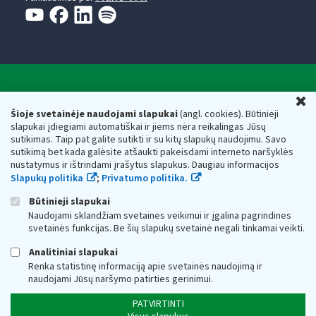
Valstybinė mokesčių inspekcija prie Lietuvos
U
Respublikos finansų ministerijos
Šioje svetainėje naudojami slapukai
(angl. cookies). Būtinieji
slapukai įdiegiami automatiškai ir jiems nėra reikalingas Jūsų
Biudžetinė įstaiga. Juridinio asmens kodas — 188659752,
sutikimas. Taip pat galite sutikti ir su kitų slapukų naudojimu. Savo
adresas: Vasario 16-osios g. 14, 01107 Vilnius, Lietuva, el.paštas:
sutikimą bet kada galėsite atšaukti pakeisdami interneto naršyklės
vmi@vmi.lt
, E. pristatymo dėžutės adresas 188659752
nustatymus ir ištrindami įrašytus slapukus. Daugiau informacijos
Duomenys apie Valstybinę mokesčių inspekciją prie Lietuvos
Slapukų politika
;
Privatumo politika.
Respublikos finansų ministerijos kaupiami ir saugomi Juridinių
asmenų registre
Būtinieji slapukai
Naudojami sklandžiam svetainės veikimui ir įgalina pagrindines
svetainės funkcijas. Be šių slapukų svetainė negali tinkamai veikti.
Analitiniai slapukai
Renka statistinę informaciją apie svetainės naudojimą ir
naudojami Jūsų naršymo patirties gerinimui.
PATVIRTINTI