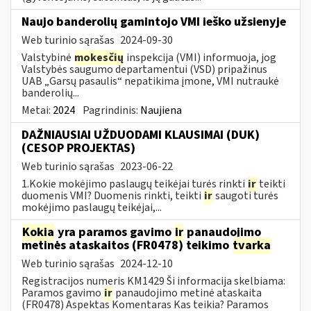
Naujo banderolių gamintojo VMI ieško užsienyje
Web turinio sąrašas
2024-09-30
Valstybinė
mokesčių
inspekcija (VMI) informuoja, jog
Valstybės saugumo departamentui (VSD) pripažinus
UAB „Garsų pasaulis“ nepatikima įmone, VMI nutraukė
banderolių...
Metai:
2024
Pagrindinis:
Naujiena
DAŽNIAUSIAI UŽDUODAMI KLAUSIMAI (DUK)
(CESOP PROJEKTAS)
Web turinio sąrašas
2023-06-22
1.Kokie mokėjimo paslaugų teikėjai turės rinkti
ir
teikti
duomenis VMI? Duomenis rinkti, teikti
ir
saugoti turės
mokėjimo paslaugų teikėjai,...
Kokia
yra paramos gavimo
ir
panaudojimo
metinės ataskaitos (FR0478) teikimo
tvarka
Web turinio sąrašas
2024-12-10
Registracijos numeris KM1429 Ši informacija skelbiama:
Paramos gavimo
ir
panaudojimo metinė ataskaita
(FR0478) Aspektas Komentaras Kas teikia? Paramos