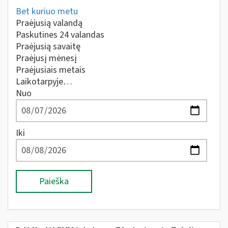
Bet kuriuo metu
Praėjusią valandą
Paskutines 24 valandas
Praėjusią savaitę
Praėjusį mėnesį
Praėjusiais metais
Laikotarpyje…
Nuo
Iki
Paieška