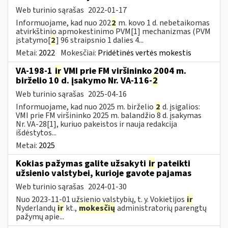
Web turinio sąrašas
2022-01-17
Informuojame, kad nuo 202
2
m. kovo 1 d. nebetaikomas
atvirkštinio apmokestinimo PVM[1] mechanizmas (PVM
įstatymo[
2
] 96 straipsnio 1 dalies 4...
Metai:
2022
Mokesčiai:
Pridėtinės vertės mokestis
VA-198-1
ir
VMI prie FM viršininko 2004 m.
birželio 10 d. įsakymo Nr. VA-116-
2
Web turinio sąrašas
2025-04-16
Informuojame, kad nuo 2025 m. birželio
2
d. įsigalios:
VMI prie FM viršininko 2025 m. balandžio 8 d. įsakymas
Nr. VA-28[1], kuriuo pakeistos ir nauja redakcija
išdėstytos...
Metai:
2025
Kokias pažymas galite užsakyti
ir
pateikti
užsienio valstybei, kurioje gavote pajamas
Web turinio sąrašas
2024-01-30
Nuo 2023-11-01 užsienio valstybių, t. y. Vokietijos
ir
Nyderlandų
ir
kt.,
mokesčių
administratorių parengtų
pažymų apie...