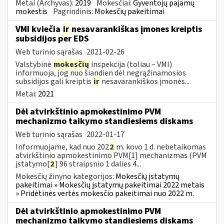
Metai (Archyvas):
2019
Mokesčiai:
Gyventojų pajamų
mokestis
Pagrindinis:
Mokesčių pakeitimai
VMI kviečia
ir
nesavarankiškas įmones kreiptis
subsidijos per EDS
Web turinio sąrašas
2021-02-26
Valstybinė
mokesčių
inspekcija (toliau – VMI)
informuoja, jog nuo šiandien dėl negrąžinamosios
subsidijos gali kreiptis
ir
nesavarankiškos įmonės...
Metai:
2021
Dėl atvirkštinio apmokestinimo PVM
mechanizmo taikymo standiesiems diskams
Web turinio sąrašas
2022-01-17
Informuojame, kad nuo 202
2
m. kovo 1 d. nebetaikomas
atvirkštinio apmokestinimo PVM[1] mechanizmas (PVM
įstatymo[
2
] 96 straipsnio 1 dalies 4...
Mokesčių žinyno kategorijos:
Mokesčių įstatymų
pakeitimai » Mokesčių įstatymų pakeitimai 2022 metais
» Pridėtinės vertės mokesčio pakeitimai nuo 2022 m.
Dėl atvirkštinio apmokestinimo PVM
mechanizmo taikymo standiesiems diskams