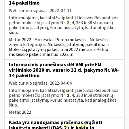
14 pakeitimo
Web turinio sąrašas
2022-04-11
Informuojame, kad atsižvelgiant į Lietuvos Respublikos
pelno mokesčio įstatymo Nr.
2
, 4, 383 ir 58 straipsnių
pakeitimo įstatymą, kuriuo nustatyta, kad analogiškos
šiuo...
Metai:
2022
Mokesčiai:
Pelno mokestis
Mokesčių
žinyno kategorijos:
Mokesčių įstatymų pakeitimai »
Mokesčių įstatymų pakeitimai 2022 metais » Pelno
mokesčio pakeitimai nuo 2022 m.
Informacinis pranešimas dėl VMI prie FM
viršininko 2020 m. vasario 12 d. įsakymo Nr. VA-
14 pakeitimo
Web turinio sąrašas
2022-04-04
Informuojame, kad atsižvelgiant į Lietuvos Respublikos
pelno mokesčio įstatymo Nr.
2
, 4, 383 ir 58 straipsnių
pakeitimo įstatymą, kuriuo nustatyta, kad analogiškos
šiuo...
Metai:
2022
Kada yra naudojamas prašymas grąžinti
įskaitytą mokestį (DAS-
2
)
ir
kokia
jo