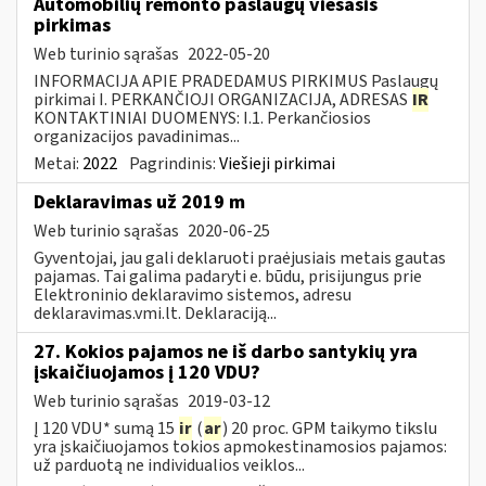
Automobilių remonto paslaugų viešasis
pirkimas
Web turinio sąrašas
2022-05-20
INFORMACIJA APIE PRADEDAMUS PIRKIMUS Paslaugų
pirkimai I. PERKANČIOJI ORGANIZACIJA, ADRESAS
IR
KONTAKTINIAI DUOMENYS: I.1. Perkančiosios
organizacijos pavadinimas...
Metai:
2022
Pagrindinis:
Viešieji pirkimai
Deklaravimas už 2019 m
Web turinio sąrašas
2020-06-25
Gyventojai, jau gali deklaruoti praėjusiais metais gautas
pajamas. Tai galima padaryti e. būdu, prisijungus prie
Elektroninio deklaravimo sistemos, adresu
deklaravimas.vmi.lt. Deklaraciją...
27. Kokios pajamos ne iš darbo santykių yra
įskaičiuojamos į 120 VDU?
Web turinio sąrašas
2019-03-12
Į 120 VDU* sumą 15
ir
(
ar
) 20 proc. GPM taikymo tikslu
yra įskaičiuojamos tokios apmokestinamosios pajamos:
už parduotą ne individualios veiklos...