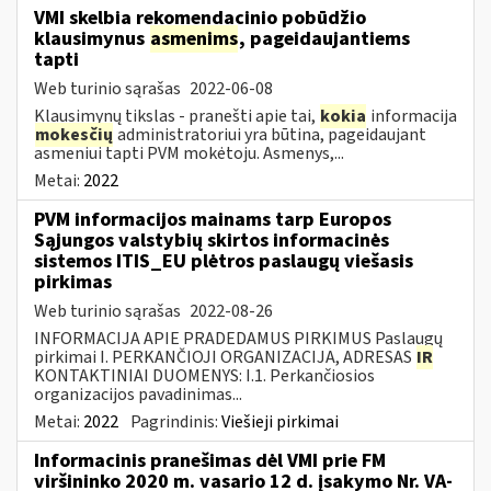
VMI skelbia rekomendacinio pobūdžio
klausimynus
asmenims
, pageidaujantiems
tapti
Web turinio sąrašas
2022-06-08
Klausimynų tikslas - pranešti apie tai,
kokia
informacija
mokesčių
administratoriui yra būtina, pageidaujant
asmeniui tapti PVM mokėtoju. Asmenys,...
Metai:
2022
PVM informacijos mainams tarp Europos
Sąjungos valstybių skirtos informacinės
sistemos ITIS_EU plėtros paslaugų viešasis
pirkimas
Web turinio sąrašas
2022-08-26
INFORMACIJA APIE PRADEDAMUS PIRKIMUS Paslaugų
pirkimai I. PERKANČIOJI ORGANIZACIJA, ADRESAS
IR
KONTAKTINIAI DUOMENYS: I.1. Perkančiosios
organizacijos pavadinimas...
Metai:
2022
Pagrindinis:
Viešieji pirkimai
Informacinis pranešimas dėl VMI prie FM
viršininko 2020 m. vasario 12 d. įsakymo Nr. VA-