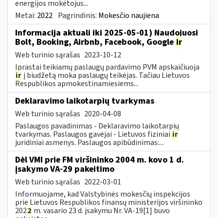
energijos mokėtojus...
Metai:
2022
Pagrindinis:
Mokesčio naujiena
Informacija aktuali iki 2025-05-01) Naudojuosi
Bolt, Booking, Airbnb, Facebook, Google
ir
Web turinio sąrašas
2023-10-12
Įprastai teikiamų paslaugų pardavimo PVM apskaičiuoja
ir
į biudžetą moka paslaugų teikėjas. Tačiau Lietuvos
Respublikos apmokestinamiesiems...
Deklaravimo laikotarpių tvarkymas
Web turinio sąrašas
2020-04-08
Paslaugos pavadinimas - Deklaravimo laikotarpių
tvarkymas. Paslaugos gavėjai - Lietuvos fiziniai
ir
juridiniai asmenys. Paslaugos apibūdinimas:...
Dėl VMI prie FM viršininko 2004 m. kovo 1 d.
įsakymo VA-29 pakeitimo
Web turinio sąrašas
2022-03-01
Informuojame, kad Valstybinės mokesčių inspekcijos
prie Lietuvos Respublikos finansų ministerijos viršininko
202
2
m. vasario 23 d. įsakymu Nr. VA-19[1] buvo