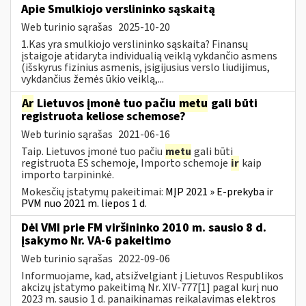
Apie Smulkiojo verslininko sąskaitą
Web turinio sąrašas
2025-10-20
1.Kas yra smulkiojo verslininko sąskaita? Finansų
įstaigoje atidaryta individualią veiklą vykdančio asmens
(išskyrus fizinius asmenis, įsigijusius verslo liudijimus,
vykdančius žemės ūkio veiklą,...
Ar
Lietuvos įmonė tuo pačiu
metu
gali būti
registruota keliose schemose?
Web turinio sąrašas
2021-06-16
Taip. Lietuvos įmonė tuo pačiu
metu
gali būti
registruota ES schemoje, Importo schemoje
ir
kaip
importo tarpininkė.
Mokesčių įstatymų pakeitimai:
MĮP 2021 » E-prekyba ir
PVM nuo 2021 m. liepos 1 d.
Dėl VMI prie FM viršininko 2010 m. sausio 8 d.
įsakymo Nr. VA-6 pakeitimo
Web turinio sąrašas
2022-09-06
Informuojame, kad, atsižvelgiant į Lietuvos Respublikos
akcizų įstatymo pakeitimą Nr. XIV-777[1] pagal kurį nuo
2023 m. sausio 1 d. panaikinamas reikalavimas elektros