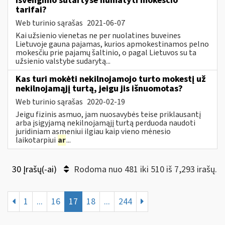
išvengimo sutartyse numatyti mokesčio
tarifai?
Web turinio sąrašas
2021-06-07
Kai užsienio vienetas ne per nuolatines buveines
Lietuvoje gauna pajamas, kurios apmokestinamos pelno
mokesčiu prie pajamų šaltinio, o pagal Lietuvos su ta
užsienio valstybe sudarytą...
Kas turi mokėti nekilnojamojo turto mokestį už
nekilnojamąjį turtą, jeigu jis išnuomotas?
Web turinio sąrašas
2020-02-19
Jeigu fizinis asmuo, jam nuosavybės teise priklausantį
arba įsigyjamą nekilnojamąjį turtą perduoda naudoti
juridiniam asmeniui ilgiau kaip vieno mėnesio
laikotarpiui
ar
...
30 Įrašų(-ai)
Rodoma nuo 481 iki 510 iš 7,293 irašų.
1
...
16
17
18
...
244