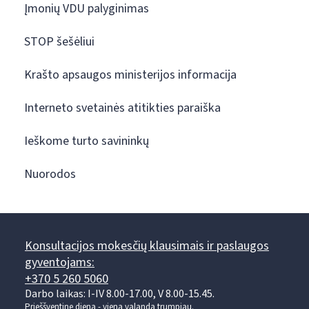
Įmonių VDU palyginimas
STOP šešėliui
Krašto apsaugos ministerijos informacija
Interneto svetainės atitikties paraiška
Ieškome turto savininkų
Nuorodos
Konsultacijos mokesčių klausimais ir paslaugos
gyventojams:
+370 5 260 5060
Darbo laikas: I-IV 8.00-17.00, V 8.00-15.45.
Prieššventinę dieną - viena valanda trumpiau.