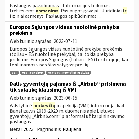
Paslaugos pavadinimas - Informacijos teikimas
tretiesiems
asmenims
. Paslaugos gavėjai - Juridiniai
ir
fiziniai asmenys. Paslaugos apibūdinimas: ...
Europos Sąjungos vidaus nuotolinė prekyba
prekėmis
Web turinio sąrašas
2023-07-11
Europos Sąjungos vidaus nuotolinė prekyba prekėmis
(toliau – ES nuotolinė prekyba), tai tokia prekyba
prekėmis Europos Sąjungos (toliau – ES) teritorijoje, kai
tenkinamos visos šios sąlygos: prekių...
oss
one stop shop
es vidaus nuotolinė prekyba
Dalis gyventojų pajamas iš „Airbnb“ prisimena
tik sulaukę klausimų iš VMI
Web turinio sąrašas
2023-06-15
Valstybinė
mokesčių
inspekcija (VMI) informuoja, kad
išanalizavus 2019-2020 m. duomenis apie Lietuvos
gyventojų „Airbnb.com“ platformai už tarpininkavimo
paslaugas...
Metai:
2023
Pagrindinis:
Naujiena