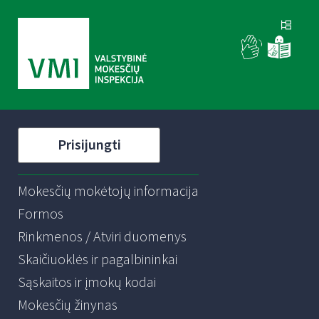
Prisijungti
Mokesčių mokėtojų informacija
Formos
Rinkmenos / Atviri duomenys
Skaičiuoklės ir pagalbininkai
Sąskaitos ir įmokų kodai
Mokesčių žinynas