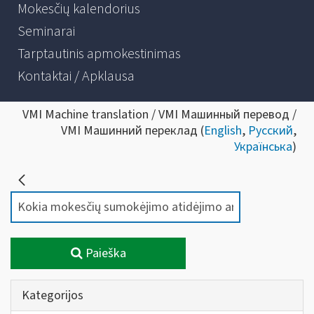
Mokesčių kalendorius
Seminarai
Tarptautinis apmokestinimas
Kontaktai / Apklausa
VMI Machine translation / VMI Машинный перевод /
VMI Машинний переклад (
English
,
Русский
,
Українська
)
Paieška
Kategorijos