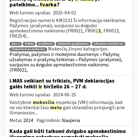
pateikimo...
tvarka
?
Web turinio sąrašas
2025-04-02
Registracijos numeris KM1531 Ši informacija skelbiama:
Pažymos (prašymai), susijusios su dvigubo
apmokestinimo naikinimu (FR0021, FR002
2
, FR0023,
FR0254)...
das-2
fr0022
prašymas
mokesčio grąžinimas
užsienio rezidentas
Mokesčių žinyno kategorijos:
išskaičiuotas mokestis
Prašymai, pažymos ir mokėjimo duomenys » Pažymų
užsakymas ir prašymų teikimas » Pažymos (prašymai),
susijusios su dvigubo apmokestinimo naikinimu
(FR0021,
i.MAS veikiant su trikiais, PVM deklaracijas
galės teikti
ir
birželio 26 – 27 d.
Web turinio sąrašas
2024-06-25
Valstybinė
mokesčių
inspekcija (VMI) informuoja, kad
ne visi klientai šiuo
metu
gali sklandžiai prisijungti prie
Išmaniosios...
Metai:
2024
Pagrindinis:
Naujiena
Kada gali būti taikomi dvigubo apmokestinimo