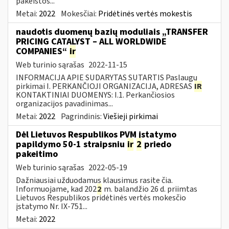
pakeistos...
Metai:
2022
Mokesčiai:
Pridėtinės vertės mokestis
naudotis duomenų bazių moduliais „TRANSFER
PRICING CATALYST – ALL WORLDWIDE
COMPANIES“
ir
Web turinio sąrašas
2022-11-15
INFORMACIJA APIE SUDARYTAS SUTARTIS Paslaugų
pirkimai I. PERKANČIOJI ORGANIZACIJA, ADRESAS
IR
KONTAKTINIAI DUOMENYS: I.1. Perkančiosios
organizacijos pavadinimas...
Metai:
2022
Pagrindinis:
Viešieji pirkimai
Dėl Lietuvos Respublikos PVM įstatymo
papildymo 50-1 straipsniu
ir
2
priedo
pakeitimo
Web turinio sąrašas
2022-05-19
Dažniausiai užduodamus klausimus rasite čia.
Informuojame, kad 202
2
m. balandžio 26 d. priimtas
Lietuvos Respublikos pridėtinės vertės mokesčio
įstatymo Nr. IX-751...
Metai:
2022