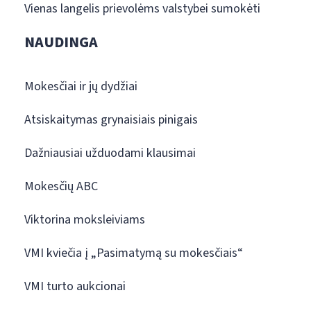
Vienas langelis prievolėms valstybei sumokėti
NAUDINGA
Mokesčiai ir jų dydžiai
Atsiskaitymas grynaisiais pinigais
Dažniausiai užduodami klausimai
Mokesčių ABC
Viktorina moksleiviams
VMI kviečia į „Pasimatymą su mokesčiais“
VMI turto aukcionai