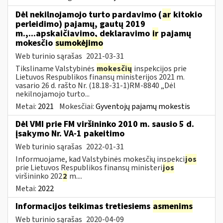
Dėl nekilnojamojo turto pardavimo (
ar
kitokio
perleidimo) pajamų, gautų 2019
m.,...apskaičiavimo, deklaravimo
ir
pajamų
mokesčio
sumokėjimo
Web turinio sąrašas
2021-03-31
Tiksliname Valstybinės
mokesčių
inspekcijos prie
Lietuvos Respublikos finansų ministerijos 2021 m.
vasario 26 d. rašto Nr. (18.18-31-1)RM-8840 „Dėl
nekilnojamojo turto...
Metai:
2021
Mokesčiai:
Gyventojų pajamų mokestis
Dėl VMI prie FM viršininko 2010 m. sausio 5 d.
įsakymo Nr. VA-1 pakeitimo
Web turinio sąrašas
2022-01-31
Informuojame, kad Valstybinės mokesčių inspekci
jos
prie Lietuvos Respublikos finansų ministeri
jos
viršininko 202
2
m....
Metai:
2022
Informacijos teikimas tretiesiems
asmenims
Web turinio sąrašas
2020-04-09