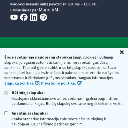
Kiekvieno mėnesio antrą penktadienį 8.00 val. - 12.00 val.
Mano VMI
Paklausimas per
Valstybinė mokesčių inspekcija prie Lietuvos
U
Respublikos finansų ministerijos
Šioje svetainėje naudojami slapukai
(angl. cookies). Būtinieji
slapukai įdiegiami automatiškai ir jiems nėra reikalingas Jūsų
Biudžetinė įstaiga. Juridinio asmens kodas — 188659752,
sutikimas. Taip pat galite sutikti ir su kitų slapukų naudojimu. Savo
adresas: Vasario 16-osios g. 14, 01107 Vilnius, Lietuva, el.paštas:
sutikimą bet kada galėsite atšaukti pakeisdami interneto naršyklės
vmi@vmi.lt
, E. pristatymo dėžutės adresas 188659752
nustatymus ir ištrindami įrašytus slapukus. Daugiau informacijos
Duomenys apie Valstybinę mokesčių inspekciją prie Lietuvos
Slapukų politika
;
Privatumo politika.
Respublikos finansų ministerijos kaupiami ir saugomi Juridinių
asmenų registre
Būtinieji slapukai
Naudojami sklandžiam svetainės veikimui ir įgalina pagrindines
svetainės funkcijas. Be šių slapukų svetainė negali tinkamai veikti.
Analitiniai slapukai
Renka statistinę informaciją apie svetainės naudojimą ir
naudojami Jūsų naršymo patirties gerinimui.