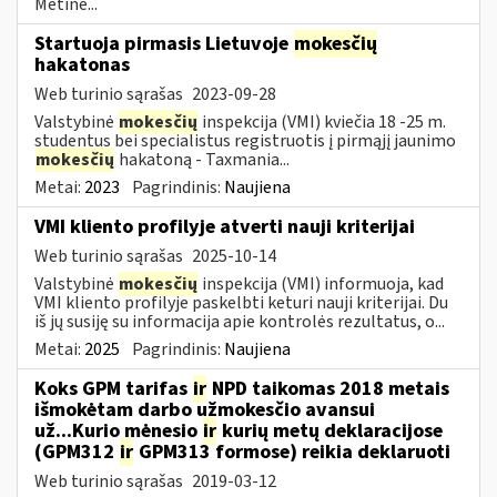
Metinė...
Startuoja pirmasis Lietuvoje
mokesčių
hakatonas
Web turinio sąrašas
2023-09-28
Valstybinė
mokesčių
inspekcija (VMI) kviečia 18 -25 m.
studentus bei specialistus registruotis į pirmąjį jaunimo
mokesčių
hakatoną - Taxmania...
Metai:
2023
Pagrindinis:
Naujiena
VMI kliento profilyje atverti nauji kriterijai
Web turinio sąrašas
2025-10-14
Valstybinė
mokesčių
inspekcija (VMI) informuoja, kad
VMI kliento profilyje paskelbti keturi nauji kriterijai. Du
iš jų susiję su informacija apie kontrolės rezultatus, o...
Metai:
2025
Pagrindinis:
Naujiena
Koks GPM tarifas
ir
NPD taikomas 2018 metais
išmokėtam darbo užmokesčio avansui
už...Kurio mėnesio
ir
kurių metų deklaracijose
(GPM312
ir
GPM313 formose) reikia deklaruoti
Web turinio sąrašas
2019-03-12