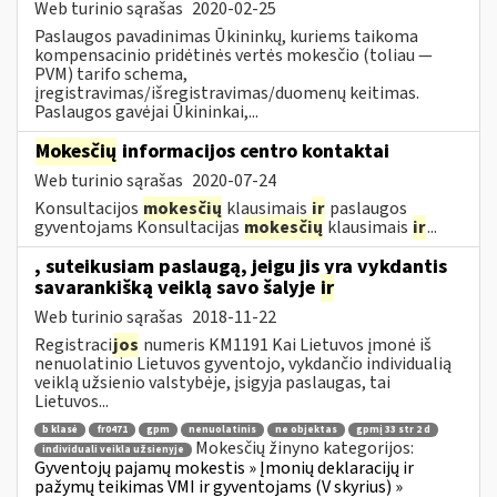
Web turinio sąrašas
2020-02-25
Paslaugos pavadinimas Ūkininkų, kuriems taikoma
kompensacinio pridėtinės vertės mokesčio (toliau —
PVM) tarifo schema,
įregistravimas/išregistravimas/duomenų keitimas.
Paslaugos gavėjai Ūkininkai,...
Mokesčių
informacijos centro kontaktai
Web turinio sąrašas
2020-07-24
Konsultacijos
mokesčių
klausimais
ir
paslaugos
gyventojams Konsultacijas
mokesčių
klausimais
ir
...
, suteikusiam paslaugą, jeigu jis yra vykdantis
savarankišką veiklą savo šalyje
ir
Web turinio sąrašas
2018-11-22
Registraci
jos
numeris KM1191 Kai Lietuvos įmonė iš
nenuolatinio Lietuvos gyventojo, vykdančio individualią
veiklą užsienio valstybėje, įsigyja paslaugas, tai
Lietuvos...
b klasė
fr0471
gpm
nenuolatinis
ne objektas
gpmį 33 str 2 d
Mokesčių žinyno kategorijos:
individuali veikla užsienyje
Gyventojų pajamų mokestis » Įmonių deklaracijų ir
pažymų teikimas VMI ir gyventojams (V skyrius) »