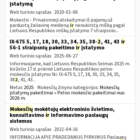
įstatymą
Web turinio sąrašas
2020-01-06
Mokestis - Privalomieji atskaitymai iš pajamų už
parduotą žaliavinę medieną
ir
nenukirstą mišką pagal
Lietuvos Respublikos miškų įstatymo 7 straipsnio...
IX-675 5, 17, 18, 30, 33, 34, 35, 38-
2
, 41, 43
ir
56-1 straipsnių pakeitimo
ir
įstatymo
Web turinio sąrašas
2025-06-27
Informuojame, kad Lietuvos Respublikos Seimas 2025 m.
birželio 17 d. priėmė Lietuvos Respublikos pelno
mokesčio įstatymo Nr. IX-675 5, 17, 18, 30, 33, 34, 35,
38
2
, 41, 43...
Metai:
2025
Mokesčių žinyno kategorijos:
Mokesčių
įstatymų pakeitimai » Pelno mokesčio pakeitimai nuo
2026 m.
Mokesčių
mokėtojų elektroninio švietimo,
konsultavimo
ir
informavimo paslaugų
sistemos
Web turinio sąrašas
2021-04-16
INFORMACIJA APIE PRADEDAMUS PIRKIMUS Paslaugų