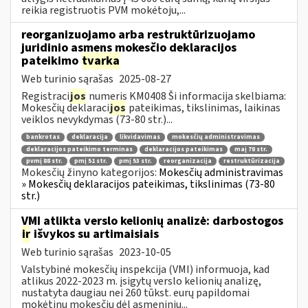
reikia registruotis PVM mokėtoju,...
reorganizuojamo arba restruktūrizuojamo
juridinio asmens mokesčio deklaracijos
pateikimo
tvarka
Web turinio sąrašas
2025-08-27
Registraci
jos
numeris KM0408 Ši informacija skelbiama:
Mokesčių deklaraci
jos
pateikimas, tikslinimas, laikinas
veiklos nevykdymas (73-80 str.)...
bankrotas
deklaracija
likvidavimas
mokesčių administravimas
deklaracijos pateikimo terminas
deklaracijos pateikimas
maį 78 str.
pvmį 88 str.
pmį 51 str.
pmį 53 str.
reorganizacija
restruktūrizacija
Mokesčių žinyno kategorijos:
Mokesčių administravimas
» Mokesčių deklaracijos pateikimas, tikslinimas (73-80
str.)
VMI atlikta verslo kelionių analizė: darbostogos
ir
išvykos su artimaisiais
Web turinio sąrašas
2023-10-05
Valstybinė mokesčių inspekcija (VMI) informuoja, kad
atlikus 2022-2023 m. įsigytų verslo kelionių analizę,
nustatyta daugiau nei 260 tūkst. eurų papildomai
mokėtinų mokesčių dėl asmeninių...