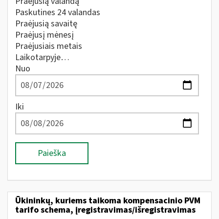
Praėjusią valandą
Paskutines 24 valandas
Praėjusią savaitę
Praėjusį mėnesį
Praėjusiais metais
Laikotarpyje…
Nuo
Iki
Paieška
Ūkininkų, kuriems taikoma kompensacinio PVM
tarifo schema, įregistravimas/išregistravimas