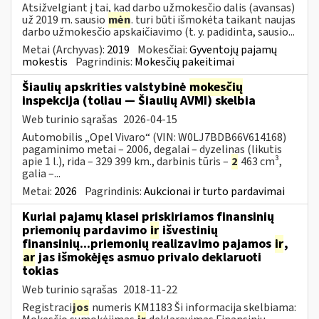
Atsižvelgiant į tai, kad darbo užmokesčio dalis (avansas)
už 2019 m. sausio
mėn
. turi būti išmokėta taikant naujas
darbo užmokesčio apskaičiavimo (t. y. padidinta, sausio...
Metai (Archyvas):
2019
Mokesčiai:
Gyventojų pajamų
mokestis
Pagrindinis:
Mokesčių pakeitimai
Šiaulių apskrities valstybinė
mokesčių
inspekcija (toliau — Šiaulių AVMI) skelbia
Web turinio sąrašas
2026-04-15
Automobilis „Opel Vivaro“ (VIN: W0LJ7BDB66V614168)
pagaminimo metai – 2006, degalai – dyzelinas (likutis
apie 1 l.), rida – 329 399 km., darbinis tūris –
2
463 cm³,
galia –...
Metai:
2026
Pagrindinis:
Aukcionai ir turto pardavimai
Kuriai pajamų klasei priskiriamos finansinių
priemonių pardavimo
ir
išvestinių
finansinių...priemonių realizavimo pajamos
ir
,
ar
jas išmokėjęs asmuo privalo deklaruoti
tokias
Web turinio sąrašas
2018-11-22
Registraci
jos
numeris KM1183 Ši informacija skelbiama: