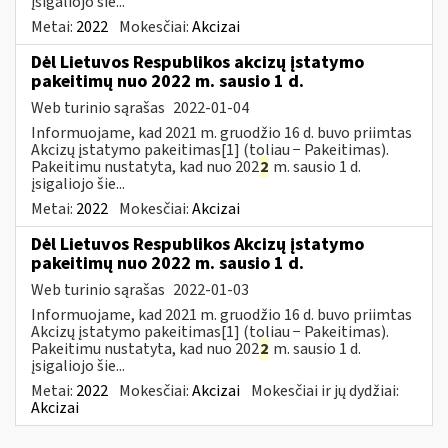
įsigaliojo šie...
Metai:
2022
Mokesčiai:
Akcizai
Dėl Lietuvos Respublikos akcizų įstatymo
pakeitimų nuo 2022 m. sausio 1 d.
Web turinio sąrašas
2022-01-04
Informuojame, kad 2021 m. gruodžio 16 d. buvo priimtas
Akcizų įstatymo pakeitimas[1] (toliau − Pakeitimas).
Pakeitimu nustatyta, kad nuo 202
2
m. sausio 1 d.
įsigaliojo šie...
Metai:
2022
Mokesčiai:
Akcizai
Dėl Lietuvos Respublikos Akcizų įstatymo
pakeitimų nuo 2022 m. sausio 1 d.
Web turinio sąrašas
2022-01-03
Informuojame, kad 2021 m. gruodžio 16 d. buvo priimtas
Akcizų įstatymo pakeitimas[1] (toliau − Pakeitimas).
Pakeitimu nustatyta, kad nuo 202
2
m. sausio 1 d.
įsigaliojo šie...
Metai:
2022
Mokesčiai:
Akcizai
Mokesčiai ir jų dydžiai:
Akcizai