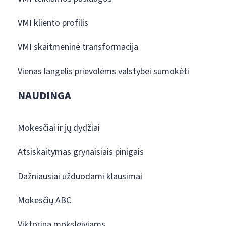
VMI kliento profilis
VMI skaitmeninė transformacija
Vienas langelis prievolėms valstybei sumokėti
NAUDINGA
Mokesčiai ir jų dydžiai
Atsiskaitymas grynaisiais pinigais
Dažniausiai užduodami klausimai
Mokesčių ABC
Viktorina moksleiviams