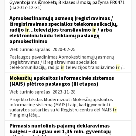
Gyventojams išmokėtų B klasės išmokų pažyma FR0471
(iki 2017-12-31)
Apmokestinamųjų asmenų įregistravimas /
išregistravimas specialios telekomunikacijų,
radijo
ir
...televizijos transliavimo
ir
/ arba
elektroniniu būdu teikiamų paslaugų
apmokestinimo
Web turinio sąrašas
2020-02-25
Paslaugos pavadinimas Apmokestinamųjų asmenų
įregistravimas / išregistravimas specialios
telekomunikacijų, radijo
ir
televizijos transliavimo
ir
/...
Mokesčių
apskaitos informacinės sistemos
(MAIS) plėtros paslaugos (III etapas)
Web turinio sąrašas
2023-11-28
Projekto tikslas Modernizuoti Mokesčių apskaitos
informacinę sistemą (MAIS) taip, kad įgyvendinti
sudarytos sutarties su VĮ Registrų centru dėl MAIS
ir
Piniginių lėšų...
Pirmasis nuotolinis pajamų deklaravimas
baigėsi – daugiau nei 1,35 mln. gyventojų