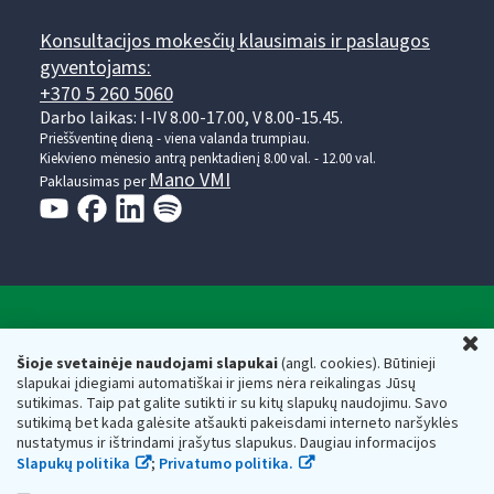
Konsultacijos mokesčių klausimais ir paslaugos
gyventojams:
+370 5 260 5060
Darbo laikas: I-IV 8.00-17.00, V 8.00-15.45.
Prieššventinę dieną - viena valanda trumpiau.
Kiekvieno mėnesio antrą penktadienį 8.00 val. - 12.00 val.
Mano VMI
Paklausimas per
Valstybinė mokesčių inspekcija prie Lietuvos
U
Respublikos finansų ministerijos
Šioje svetainėje naudojami slapukai
(angl. cookies). Būtinieji
slapukai įdiegiami automatiškai ir jiems nėra reikalingas Jūsų
Biudžetinė įstaiga. Juridinio asmens kodas — 188659752,
sutikimas. Taip pat galite sutikti ir su kitų slapukų naudojimu. Savo
adresas: Vasario 16-osios g. 14, 01107 Vilnius, Lietuva, el.paštas:
sutikimą bet kada galėsite atšaukti pakeisdami interneto naršyklės
vmi@vmi.lt
, E. pristatymo dėžutės adresas 188659752
nustatymus ir ištrindami įrašytus slapukus. Daugiau informacijos
Duomenys apie Valstybinę mokesčių inspekciją prie Lietuvos
Slapukų politika
;
Privatumo politika.
Respublikos finansų ministerijos kaupiami ir saugomi Juridinių
asmenų registre