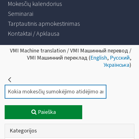
Mokesčių kalendorius
Seminarai
Tarptautinis apmokestinimas
Kontaktai / Apklausa
VMI Machine translation / VMI Машинный перевод /
VMI Машинний переклад (
English
,
Русский
,
Українська
)
Paieška
Kategorijos