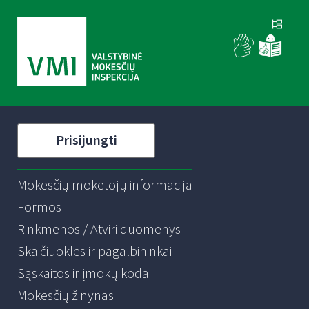
Prisijungti
Mokesčių mokėtojų informacija
Formos
Rinkmenos / Atviri duomenys
Skaičiuoklės ir pagalbininkai
Sąskaitos ir įmokų kodai
Mokesčių žinynas