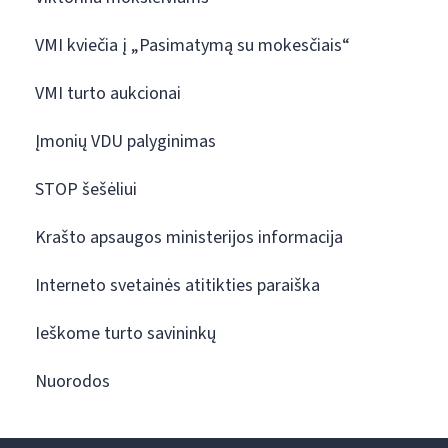
VMI kviečia į „Pasimatymą su mokesčiais“
VMI turto aukcionai
Įmonių VDU palyginimas
STOP šešėliui
Krašto apsaugos ministerijos informacija
Interneto svetainės atitikties paraiška
Ieškome turto savininkų
Nuorodos