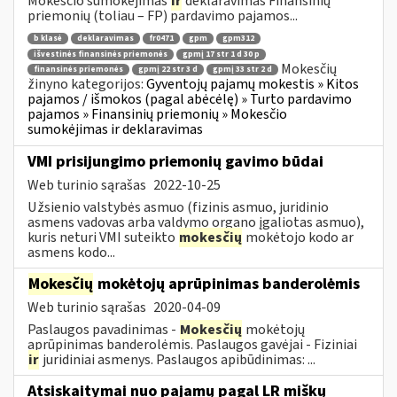
Mokesčio sumokėjimas
ir
deklaravimas Finansinių
priemonių (toliau – FP) pardavimo pajamos...
b klasė
deklaravimas
fr0471
gpm
gpm312
išvestinės finansinės priemonės
gpmį 17 str 1 d 30 p
Mokesčių
finansinės priemonės
gpmį 22 str 3 d
gpmį 33 str 2 d
žinyno kategorijos:
Gyventojų pajamų mokestis » Kitos
pajamos / išmokos (pagal abėcėlę) » Turto pardavimo
pajamos » Finansinių priemonių » Mokesčio
sumokėjimas ir deklaravimas
VMI prisijungimo priemonių gavimo būdai
Web turinio sąrašas
2022-10-25
Užsienio valstybės asmuo (fizinis asmuo, juridinio
asmens vadovas arba valdymo organo įgaliotas asmuo),
kuris neturi VMI suteikto
mokesčių
mokėtojo kodo ar
asmens kodo...
Mokesčių
mokėtojų aprūpinimas banderolėmis
Web turinio sąrašas
2020-04-09
Paslaugos pavadinimas -
Mokesčių
mokėtojų
aprūpinimas banderolėmis. Paslaugos gavėjai - Fiziniai
ir
juridiniai asmenys. Paslaugos apibūdinimas: ...
Atsiskaitymai nuo pajamų pagal LR miškų