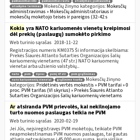
paklausimas vmi
paklausimas raštu
atsakymas į paklausimą
Mokesčių žinyno kategorijos:
Mokesčių
atsakymo terminas
administravimas » Mokesčių administratoriaus ir
mokesčių mokėtojo teisės ir pareigos (32-42 s
Kokia
yra NATO kariuomenės vienetų kreipimosi
dėl prekių (paslaugų) sumokėto pirkimo
Web turinio sąrašas
2018-11-22
Registracijos numeris KM0375 Ši informacija skelbiama:
Prekės Šiaurės Atlanto Sutarties Organizacijos šalių
kariuomenių vienetams (47 str.) NATO kariuomenių
vienetai arba užsienio valstybių...
nato
pvm
0 proc
pvmį 47 str
pvm grąžinimas
Mokesčių žinyno
nato kariuomenių vienetai
grąžinimo tvarka
kategorijos:
Pridėtinės vertės mokestis » PVM tarifai » 0
proc. PVM tarifas (VI skyrius) » Prekės Šiaurės Atlanto
Sutarties Organizacijos šalių kariuomenių vienetams
Ar
atsiranda PVM prievolės, kai nekilnojamo
turto nuomos paslaugas teikia ne PVM
Web turinio sąrašas
2020-02-19
Jei Jūs, neįsiregistravęs PVM mokėtoju, teikiate PVM
neapmokestinamas PVM nuomos paslaugas, tai gautas
atlygis netraukiamas į 45 000 eurų sumą, kurią viršijus