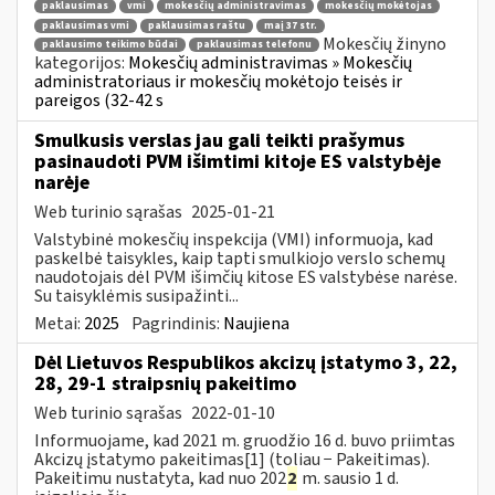
paklausimas
vmi
mokesčių administravimas
mokesčių mokėtojas
paklausimas vmi
paklausimas raštu
maį 37 str.
Mokesčių žinyno
paklausimo teikimo būdai
paklausimas telefonu
kategorijos:
Mokesčių administravimas » Mokesčių
administratoriaus ir mokesčių mokėtojo teisės ir
pareigos (32-42 s
Smulkusis verslas jau gali teikti prašymus
pasinaudoti PVM išimtimi kitoje ES valstybėje
narėje
Web turinio sąrašas
2025-01-21
Valstybinė mokesčių inspekcija (VMI) informuoja, kad
paskelbė taisykles, kaip tapti smulkiojo verslo schemų
naudotojais dėl PVM išimčių kitose ES valstybėse narėse.
Su taisyklėmis susipažinti...
Metai:
2025
Pagrindinis:
Naujiena
Dėl Lietuvos Respublikos akcizų įstatymo 3, 22,
28, 29-1 straipsnių pakeitimo
Web turinio sąrašas
2022-01-10
Informuojame, kad 2021 m. gruodžio 16 d. buvo priimtas
Akcizų įstatymo pakeitimas[1] (toliau − Pakeitimas).
Pakeitimu nustatyta, kad nuo 202
2
m. sausio 1 d.