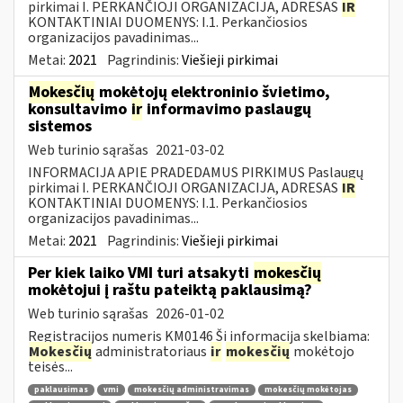
pirkimai I. PERKANČIOJI ORGANIZACIJA, ADRESAS
IR
KONTAKTINIAI DUOMENYS: I.1. Perkančiosios
organizacijos pavadinimas...
Metai:
2021
Pagrindinis:
Viešieji pirkimai
Mokesčių
mokėtojų elektroninio švietimo,
konsultavimo
ir
informavimo paslaugų
sistemos
Web turinio sąrašas
2021-03-02
INFORMACIJA APIE PRADEDAMUS PIRKIMUS Paslaugų
pirkimai I. PERKANČIOJI ORGANIZACIJA, ADRESAS
IR
KONTAKTINIAI DUOMENYS: I.1. Perkančiosios
organizacijos pavadinimas...
Metai:
2021
Pagrindinis:
Viešieji pirkimai
Per kiek laiko VMI turi atsakyti
mokesčių
mokėtojui į raštu pateiktą paklausimą?
Web turinio sąrašas
2026-01-02
Registracijos numeris KM0146 Ši informacija skelbiama:
Mokesčių
administratoriaus
ir
mokesčių
mokėtojo
teisės...
paklausimas
vmi
mokesčių administravimas
mokesčių mokėtojas