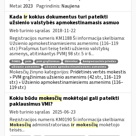
Metai:
2023
Pagrindinis:
Naujiena
Kada
ir
kokius dokumentus turi pateikti
užsienio valstybės apmokestinamasis asmuo
Web turinio sąrašas
2018-11-22
Registracijos numeris KM1188 Ši informacija skelbiama:
Užsienio apmokestinamiesiems asmenims (116–119
str.) Prašymus turi teisę teikti užsienio valstybių
asmenys, atitinkantys PVMĮ 98 str. 5 ir 6...
fr0601
pvm
pvm grąžinimas
ūkininkai
kompensacinis priedas
užsienio asmenims
užsienio apmokestinamiesiems asmenims
Mokesčių žinyno kategorijos:
Pridėtinės vertės mokestis
» PVM grąžinimas užsienio asmenims (42 str., 116–119
str.) » Užsienio apmokestinamiesiems asmenims (116–
119 str.)
Kokiu būdu
mokesčių
mokėtojai gali pateikti
paklausimus VMI?
Web turinio sąrašas
2025-06-23
Registracijos numeris KM0190 Ši informacija skelbiama:
Mokesčių
administratoriaus
ir
mokesčių
mokėtojo
teisės...