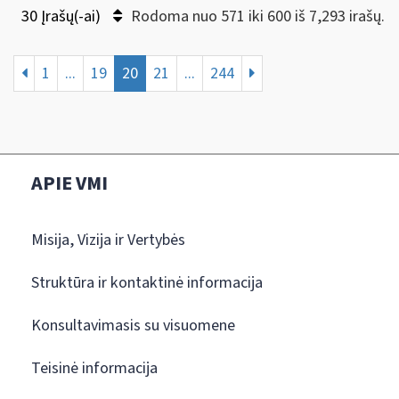
30 Įrašų(-ai)
Rodoma nuo 571 iki 600 iš 7,293 irašų.
1
...
19
20
21
...
244
APIE VMI
Misija, Vizija ir Vertybės
Struktūra ir kontaktinė informacija
Konsultavimasis su visuomene
Teisinė informacija