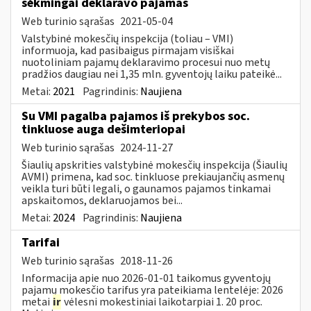
sėkmingai deklaravo pajamas
Web turinio sąrašas
2021-05-04
Valstybinė mokesčių inspekcija (toliau – VMI)
informuoja, kad pasibaigus pirmajam visiškai
nuotoliniam pajamų deklaravimo procesui nuo metų
pradžios daugiau nei 1,35 mln. gyventojų laiku pateikė...
Metai:
2021
Pagrindinis:
Naujiena
Su VMI pagalba pajamos iš prekybos soc.
tinkluose auga dešimteriopai
Web turinio sąrašas
2024-11-27
Šiaulių apskrities valstybinė mokesčių inspekcija (Šiaulių
AVMI) primena, kad soc. tinkluose prekiaujančių asmenų
veikla turi būti legali, o gaunamos pajamos tinkamai
apskaitomos, deklaruojamos bei...
Metai:
2024
Pagrindinis:
Naujiena
Tarifai
Web turinio sąrašas
2018-11-26
Informacija apie nuo 2026-01-01 taikomus gyventojų
pajamų mokesčio tarifus yra pateikiama lentelėje: 2026
metai
ir
vėlesni mokestiniai laikotarpiai 1. 20 proc.