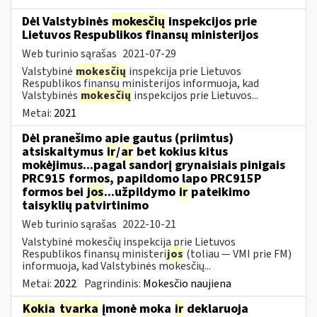
Dėl Valstybinės
mokesčių
inspekcijos prie
Lietuvos Respublikos finansų ministerijos
Web turinio sąrašas
2021-07-29
Valstybinė
mokesčių
inspekcija prie Lietuvos
Respublikos finansų ministerijos informuoja, kad
Valstybinės
mokesčių
inspekcijos prie Lietuvos...
Metai:
2021
Dėl pranešimo apie gautus (priimtus)
atsiskaitymus
ir
/
ar
bet kokius kitus
mokėjimus...pagal sandorį grynaisiais pinigais
PRC915 formos, papildomo lapo PRC915P
formos bei
jos
...užpildymo
ir
pateikimo
taisyklių patvirtinimo
Web turinio sąrašas
2022-10-21
Valstybinė mokesčių inspekcija prie Lietuvos
Respublikos finansų ministeri
jos
(toliau ― VMI prie FM)
informuoja, kad Valstybinės mokesčių...
Metai:
2022
Pagrindinis:
Mokesčio naujiena
Kokia
tvarka
įmonė moka
ir
deklaruoja