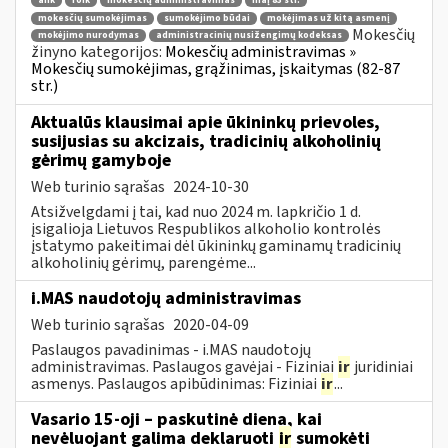
ank
roik
mokesčių administravimas
maį 83 str.
mokesčių sumokėjimas
sumokėjimo būdai
mokėjimas už kitą asmenį
Mokesčių
mokėjimo nurodymas
administracinių nusižengimų kodeksas
žinyno kategorijos:
Mokesčių administravimas »
Mokesčių sumokėjimas, grąžinimas, įskaitymas (82-87
str.)
Aktualūs klausimai apie ūkininkų prievoles,
susijusias su akcizais, tradicinių alkoholinių
gėrimų gamyboje
Web turinio sąrašas
2024-10-30
Atsižvelgdami į tai, kad nuo 2024 m. lapkričio 1 d.
įsigalioja Lietuvos Respublikos alkoholio kontrolės
įstatymo pakeitimai dėl ūkininkų gaminamų tradicinių
alkoholinių gėrimų, parengėme...
i.MAS naudotojų administravimas
Web turinio sąrašas
2020-04-09
Paslaugos pavadinimas - i.MAS naudotojų
administravimas. Paslaugos gavėjai - Fiziniai
ir
juridiniai
asmenys. Paslaugos apibūdinimas: Fiziniai
ir
...
Vasario 15-oji – paskutinė diena, kai
nevėluojant galima deklaruoti
ir
sumokėti