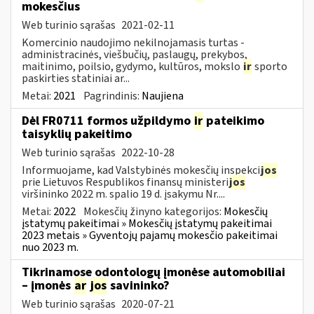
mokesčius
Web turinio sąrašas
2021-02-11
Komercinio naudojimo nekilnojamasis turtas -
administracinės, viešbučių, paslaugų, prekybos,
maitinimo, poilsio, gydymo, kultūros, mokslo
ir
sporto
paskirties statiniai ar...
Metai:
2021
Pagrindinis:
Naujiena
Dėl FR0711 formos užpildymo
ir
pateikimo
taisyklių pakeitimo
Web turinio sąrašas
2022-10-28
Informuojame, kad Valstybinės mokesčių inspekci
jos
prie Lietuvos Respublikos finansų ministeri
jos
viršininko 2022 m. spalio 19 d. įsakymu Nr....
Metai:
2022
Mokesčių žinyno kategorijos:
Mokesčių
įstatymų pakeitimai » Mokesčių įstatymų pakeitimai
2023 metais » Gyventojų pajamų mokesčio pakeitimai
nuo 2023 m.
Tikrinamose odontologų įmonėse automobiliai
– įmonės
ar
jos
savininko?
Web turinio sąrašas
2020-07-21