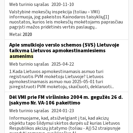
Web turinio sąrašas
2020-11-10
Valstybinė mokesčių inspekcija (toliau – VMI)
informuoja, jog pakeistos Kainodaros taisyklių[1]
nuostatos, kurios leis mokesčių mokėtojams paprasčiau
pagrįsti mažos pridėtinės vertės paslaugų...
Metai:
2020
Apie smulkiojo verslo schemos (SVS) Lietuvoje
taikymą Lietuvos apmokestinamiesiems
asmenims
Web turinio sąrašas
2025-04-22
1.Kada Lietuvos apmokestinamasis asmuo turi
registruotis PVM mokėtoju Lietuvoje? Lietuvos
apmokestinamasis asmuo nuo 2025-05-01 turi
įsiregistruoti PVM mokėtoju, skaičiuoti, deklaruoti...
Dėl VMI prie FM viršininko 2004 m. gegužės 26 d.
įsakymo Nr. VA-106 pakeitimo
Web turinio sąrašas
2024-01-23
Informuojame, kad, atsižvelgiant į tai, kad akcizų
objektu tapo šildymui skirtos durpės už kurias Lietuvos
Respublikos akcizų įstatymo (toliau - AĮ) 52 straipsnyje