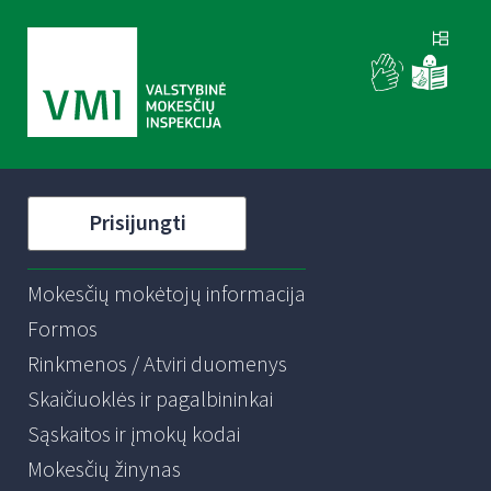
Prisijungti
Mokesčių mokėtojų informacija
Formos
Rinkmenos / Atviri duomenys
Skaičiuoklės ir pagalbininkai
Sąskaitos ir įmokų kodai
Mokesčių žinynas