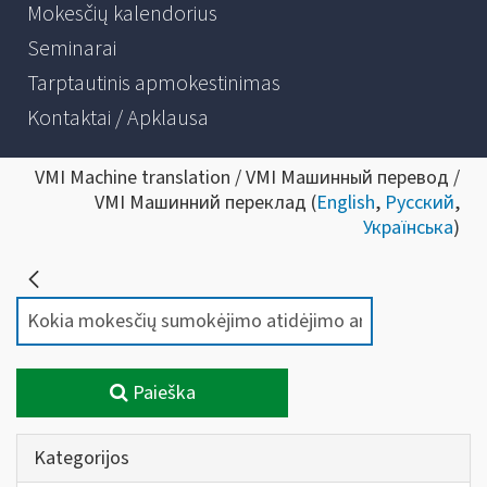
Mokesčių kalendorius
Seminarai
Tarptautinis apmokestinimas
Kontaktai / Apklausa
VMI Machine translation / VMI Машинный перевод /
VMI Машинний переклад (
English
,
Русский
,
Українська
)
Paieška
Kategorijos