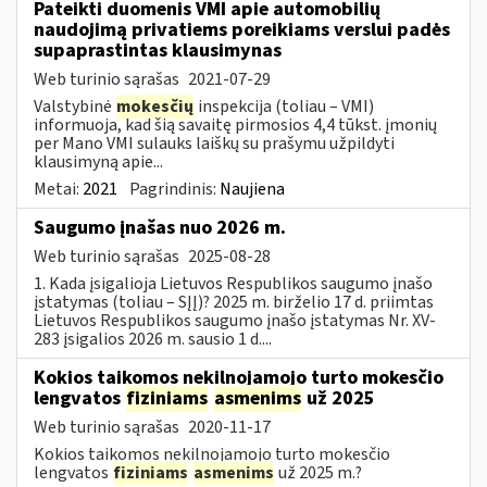
Pateikti duomenis VMI apie automobilių
naudojimą privatiems poreikiams verslui padės
supaprastintas klausimynas
Web turinio sąrašas
2021-07-29
Valstybinė
mokesčių
inspekcija (toliau – VMI)
informuoja, kad šią savaitę pirmosios 4,4 tūkst. įmonių
per Mano VMI sulauks laiškų su prašymu užpildyti
klausimyną apie...
Metai:
2021
Pagrindinis:
Naujiena
Saugumo įnašas nuo 2026 m.
Web turinio sąrašas
2025-08-28
1. Kada įsigalioja Lietuvos Respublikos saugumo įnašo
įstatymas (toliau – SĮĮ)? 2025 m. birželio 17 d. priimtas
Lietuvos Respublikos saugumo įnašo įstatymas Nr. XV-
283 įsigalios 2026 m. sausio 1 d....
Kokios taikomos nekilnojamojo turto mokesčio
lengvatos
fiziniams
asmenims
už 2025
Web turinio sąrašas
2020-11-17
Kokios taikomos nekilnojamojo turto mokesčio
lengvatos
fiziniams
asmenims
už 2025 m.?