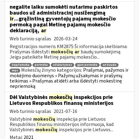
negalite laiku sumokėti nutarimu paskirtos
baudos už administracinį nusižengimą
ir
...grąžintiną gyventojų pajamų mokesčio
permoką pagal Metinę pajamų mokesčio
deklaraciją,
ar
Web turinio sąrašas
2026-03-24
Registracijos numeris KM2875 Ši informacija skelbiama:
Prašymas išdėstyti
mokesčių
ar
baudų sumokėjimą
Jeigu pateikėte Metinę pajamų mokesčio...
nepriemoka
permoka
užskaitymas
gpm permoka
an bauda
Mokesčių žinyno kategorijos:
Prašymai, pažymos ir
mps
mokėjimo duomenys » Pažymų užsakymas ir prašymų
teikimas » Prašymas atidėti arba išdėstyti mokestinę
nepriemoką
Dėl Valstybinės
mokesčių
inspekcijos prie
Lietuvos Respublikos finansų ministerijos
Web turinio sąrašas
2021-07-16
Valstybinė
mokesčių
inspekcija prie Lietuvos
Respublikos finansų ministerijos informuoja, kad
Valstybinės
mokesčių
inspekcijos prie Lietuvos...
Metai:
2021