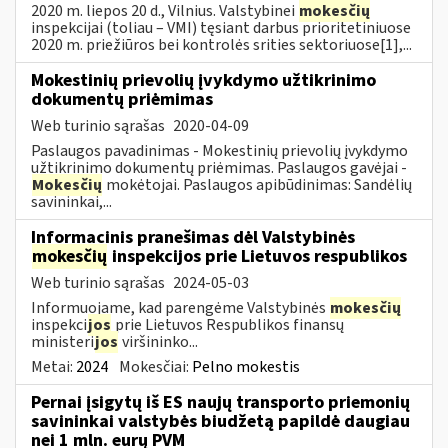
2020 m. liepos 20 d., Vilnius. Valstybinei
mokesčių
inspekcijai (toliau – VMI) tęsiant darbus prioritetiniuose
2020 m. priežiūros bei kontrolės srities sektoriuose[1],...
Mokestinių prievolių įvykdymo užtikrinimo
dokumentų priėmimas
Web turinio sąrašas
2020-04-09
Paslaugos pavadinimas - Mokestinių prievolių įvykdymo
užtikrinimo dokumentų priėmimas. Paslaugos gavėjai -
Mokesčių
mokėtojai. Paslaugos apibūdinimas: Sandėlių
savininkai,...
Informacinis pranešimas dėl Valstybinės
mokesčių
inspekcijos prie Lietuvos respublikos
Web turinio sąrašas
2024-05-03
Informuojame, kad parengėme Valstybinės
mokesčių
inspekci
jos
prie Lietuvos Respublikos finansų
ministeri
jos
viršininko...
Metai:
2024
Mokesčiai:
Pelno mokestis
Pernai įsigytų iš ES naujų transporto priemonių
savininkai valstybės biudžetą papildė daugiau
nei 1 mln. eurų PVM