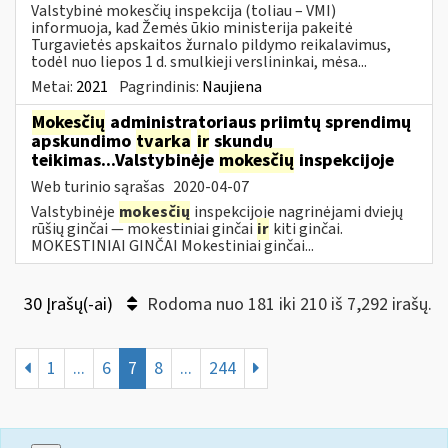
Valstybinė mokesčių inspekcija (toliau – VMI)
informuoja, kad Žemės ūkio ministerija pakeitė
Turgavietės apskaitos žurnalo pildymo reikalavimus,
todėl nuo liepos 1 d. smulkieji verslininkai, mėsa...
Metai:
2021
Pagrindinis:
Naujiena
Mokesčių
administratoriaus priimtų sprendimų
apskundimo
tvarka
ir
skundų
teikimas...Valstybinėje
mokesčių
inspekcijoje
Web turinio sąrašas
2020-04-07
Valstybinėje
mokesčių
inspekcijoje nagrinėjami dviejų
rūšių ginčai — mokestiniai ginčai
ir
kiti ginčai.
MOKESTINIAI GINČAI Mokestiniai ginčai...
30 Įrašų(-ai)
Rodoma nuo 181 iki 210 iš 7,292 irašų.
1
...
6
7
8
...
244