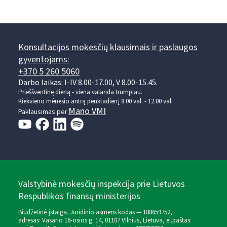
Konsultacijos mokesčių klausimais ir paslaugos
gyventojams:
+370 5 260 5060
Darbo laikas: I-IV 8.00-17.00, V 8.00-15.45.
Prieššventinę dieną - viena valanda trumpiau.
Kiekvieno mėnesio antrą penktadienį 8.00 val. - 12.00 val.
Mano VMI
Paklausimas per
Valstybinė mokesčių inspekcija prie Lietuvos
Respublikos finansų ministerijos
Biudžetinė įstaiga. Juridinio asmens kodas — 188659752,
adresas: Vasario 16-osios g. 14, 01107 Vilnius, Lietuva, el.paštas: