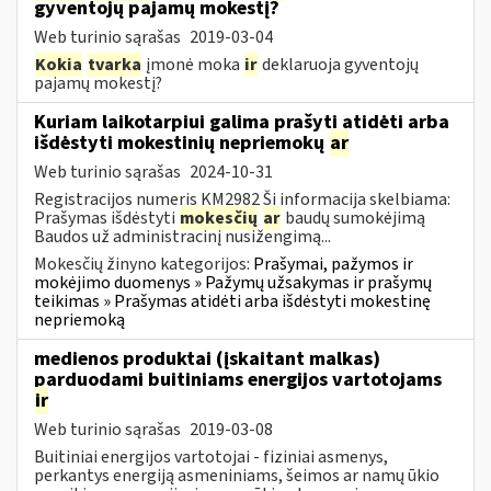
gyventojų pajamų mokestį?
Web turinio sąrašas
2019-03-04
Kokia
tvarka
įmonė moka
ir
deklaruoja gyventojų
pajamų mokestį?
Kuriam laikotarpiui galima prašyti atidėti arba
išdėstyti mokestinių nepriemokų
ar
Web turinio sąrašas
2024-10-31
Registracijos numeris KM2982 Ši informacija skelbiama:
Prašymas išdėstyti
mokesčių
ar
baudų sumokėjimą
Baudos už administracinį nusižengimą...
Mokesčių žinyno kategorijos:
Prašymai, pažymos ir
mokėjimo duomenys » Pažymų užsakymas ir prašymų
teikimas » Prašymas atidėti arba išdėstyti mokestinę
nepriemoką
medienos produktai (įskaitant malkas)
parduodami buitiniams energijos vartotojams
ir
Web turinio sąrašas
2019-03-08
Buitiniai energijos vartotojai - fiziniai asmenys,
perkantys energiją asmeniniams, šeimos ar namų ūkio