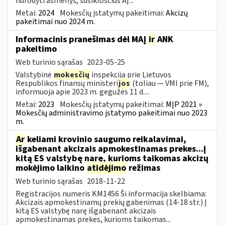
nurodyti asmenys, susiklosčius AĮ...
Metai:
2024
Mokesčių įstatymų pakeitimai:
Akcizų
pakeitimai nuo 2024 m.
Informacinis pranešimas dėl MAĮ
ir
ANK
pakeitimo
Web turinio sąrašas
2023-05-25
Valstybinė
mokesčių
inspekcija prie Lietuvos
Respublikos finansų ministeri
jos
(toliau — VMI prie FM),
informuoja apie 2023 m. gegužės 11 d....
Metai:
2023
Mokesčių įstatymų pakeitimai:
MĮP 2021 »
Mokesčių administravimo įstatymo pakeitimai nuo 2023
m.
Ar
keliami krovinio saugumo reikalavimai,
išgabenant akcizais apmokestinamas prekes...į
kitą ES valstybę narę, kurioms taikomas akcizų
mokėjimo laikino
atidėjimo
režimas
Web turinio sąrašas
2018-11-22
Registracijos numeris KM1456 Ši informacija skelbiama:
Akcizais apmokestinamų prekių gabenimas (14-18 str.) Į
kitą ES valstybę narę išgabenant akcizais
apmokestinamas prekes, kurioms taikomas...