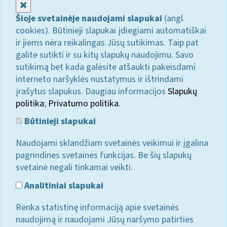
Uždaryti
Šioje svetainėje naudojami slapukai
(angl.
cookies). Būtinieji slapukai įdiegiami automatiškai
ir jiems nėra reikalingas Jūsų sutikimas. Taip pat
galite sutikti ir su kitų slapukų naudojimu. Savo
sutikimą bet kada galėsite atšaukti pakeisdami
interneto naršyklės nustatymus ir ištrindami
įrašytus slapukus. Daugiau informacijos
Slapukų
politika
;
Privatumo politika.
Būtinieji slapukai
Naudojami sklandžiam svetainės veikimui ir įgalina
pagrindines svetainės funkcijas. Be šių slapukų
svetainė negali tinkamai veikti.
Analitiniai slapukai
Renka statistinę informaciją apie svetainės
naudojimą ir naudojami Jūsų naršymo patirties