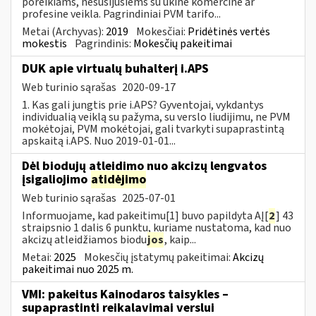
poreikiams, nesusijusiems su ūkine komercine ar
profesine veikla. Pagrindiniai PVM tarifo...
Metai (Archyvas):
2019
Mokesčiai:
Pridėtinės vertės
mokestis
Pagrindinis:
Mokesčių pakeitimai
DUK apie virtualų buhalterį i.APS
Web turinio sąrašas
2020-09-17
1. Kas gali jungtis prie i.APS? Gyventojai, vykdantys
individualią veiklą su pažyma, su verslo liudijimu, ne PVM
mokėtojai, PVM mokėtojai, gali tvarkyti supaprastintą
apskaitą i.APS. Nuo 2019-01-01...
Dėl biodujų atleidimo nuo akcizų lengvatos
įsigaliojimo
atidėjimo
Web turinio sąrašas
2025-07-01
Informuojame, kad pakeitimu[1] buvo papildyta AĮ[
2
] 43
straipsnio 1 dalis 6 punktu, kuriame nustatoma, kad nuo
akcizų atleidžiamos biodu
jos
, kaip...
Metai:
2025
Mokesčių įstatymų pakeitimai:
Akcizų
pakeitimai nuo 2025 m.
VMI: pakeitus Kainodaros taisykles –
supaprastinti reikalavimai verslui