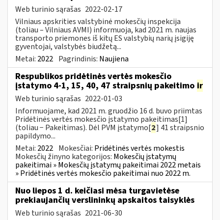
Web turinio sąrašas
2022-02-17
Vilniaus apskrities valstybinė mokesčių inspekcija
(toliau – Vilniaus AVMI) informuoja, kad 2021 m. naujas
transporto priemones iš kitų ES valstybių narių įsigiję
gyventojai, valstybės biudžetą...
Metai:
2022
Pagrindinis:
Naujiena
Respublikos pridėtinės vertės mokesčio
įstatymo 4-1, 15, 40, 47 straipsnių pakeitimo
ir
Web turinio sąrašas
2022-01-03
Informuojame, kad 2021 m. gruodžio 16 d. buvo priimtas
Pridėtinės vertės mokesčio įstatymo pakeitimas[1]
(toliau − Pakeitimas). Dėl PVM įstatymo[
2
] 41 straipsnio
papildymo...
Metai:
2022
Mokesčiai:
Pridėtinės vertės mokestis
Mokesčių žinyno kategorijos:
Mokesčių įstatymų
pakeitimai » Mokesčių įstatymų pakeitimai 2022 metais
» Pridėtinės vertės mokesčio pakeitimai nuo 2022 m.
Nuo liepos 1 d. keičiasi mėsa turgavietėse
prekiaujančių verslininkų apskaitos taisyklės
Web turinio sąrašas
2021-06-30