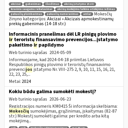
akcizai
gabenimas
išvežimas
akcizų įstatymo 15 str
krovinio saugumo reikalavimai
akcizų mokėjimo laikino atidėjimo režimas
Mokesčių
pakuočių plombavimas
pakuočių numeravimas
amlar
žinyno kategorijos:
Akcizai » Akcizais apmokestinamų
prekių gabenimas (14-18 str.)
Informacinis pranešimas dėl LR pinigų plovimo
ir
teroristų finansavimo prevencijos...įstatymo
pakeitimo
ir
papildymo
Web turinio sąrašas
2024-05-09
Informuojame, kad 2024-04-18 priimtas Lietuvos
Respublikos pinigų plovimo ir teroristų finansavimo
prevenci
jos
įstatymo Nr. VIII-275 2, 9, 10, 11, 15, 16, 21,
22, 23, 25,...
Metai:
2024
Kokiu būdu galima sumokėti mokestį?
Web turinio sąrašas
2026-06-23
Registracijos numeris KM0415 Ši informacija skelbiama:
Mokesčių
sumokėjimas, grąžinimas, įskaitymas (82-87
str.) Mokestį sumokėti galima: per kredito arba kitą
mokėjimą...