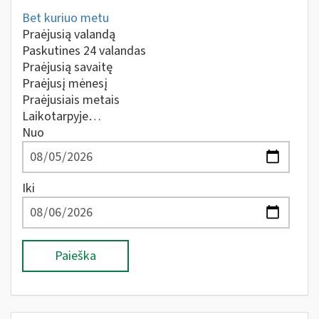
Bet kuriuo metu
Praėjusią valandą
Paskutines 24 valandas
Praėjusią savaitę
Praėjusį mėnesį
Praėjusiais metais
Laikotarpyje…
Nuo
Iki
Paieška