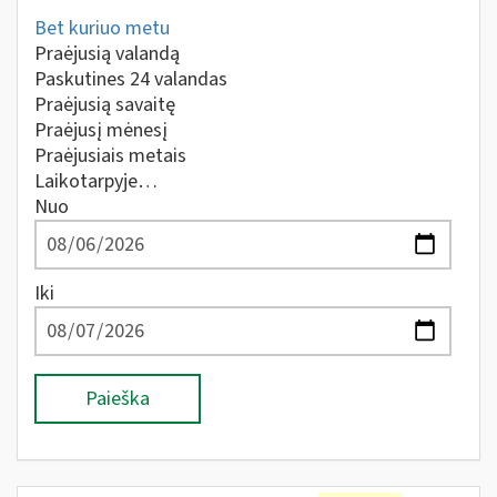
Bet kuriuo metu
Praėjusią valandą
Paskutines 24 valandas
Praėjusią savaitę
Praėjusį mėnesį
Praėjusiais metais
Laikotarpyje…
Nuo
Iki
Paieška