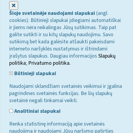
Uždaryti
Šioje svetainėje naudojami slapukai
(angl.
cookies). Būtinieji slapukai įdiegiami automatiškai
ir jiems nėra reikalingas Jūsų sutikimas. Taip pat
galite sutikti ir su kitų slapukų naudojimu. Savo
sutikimą bet kada galėsite atšaukti pakeisdami
interneto naršyklės nustatymus ir ištrindami
įrašytus slapukus. Daugiau informacijos
Slapukų
politika
;
Privatumo politika.
Būtinieji slapukai
Naudojami sklandžiam svetainės veikimui ir įgalina
pagrindines svetainės funkcijas. Be šių slapukų
svetainė negali tinkamai veikti.
Analitiniai slapukai
Renka statistinę informaciją apie svetainės
naudojimą ir naudojami Jūsų naršymo patirties