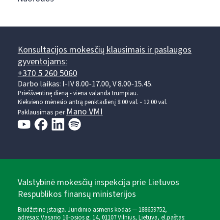
Konsultacijos mokesčių klausimais ir paslaugos
gyventojams:
+370 5 260 5060
Darbo laikas: I-IV 8.00-17.00, V 8.00-15.45.
Prieššventinę dieną - viena valanda trumpiau.
Kiekvieno mėnesio antrą penktadienį 8.00 val. - 12.00 val.
Mano VMI
Paklausimas per
Valstybinė mokesčių inspekcija prie Lietuvos
Respublikos finansų ministerijos
Biudžetinė įstaiga. Juridinio asmens kodas — 188659752,
adresas: Vasario 16-osios g. 14, 01107 Vilnius, Lietuva, el.paštas: