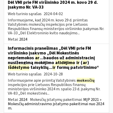
Dėl VMI prie FM viršininko 2024 m. kovo 29 d.
įsakymo Nr. VA-33
Web turinio sąrašas
2024-04-02
Informuojame, kad 2024 m. kovo 29 d. priimtas
Valstybinės mokesčių inspekcijos prie Lietuvos
Respublikos finansų ministerijos viršininko įsakymas Nr.
VA-33 „Dėl Elektroninio kvito naudojimo...
Metai:
2024
Informacinis pranešimas „Dėl VMI prie FM
viršininko įsakymo „Dėl Mokestinės
nepriemokos
ar
...baudos už administracinį
nusižengimą mokėjimo
atidėjimo
ir
(
ar
)
išdėstymo
taisyklių...
ir
formų patvirtinimo“
Web turinio sąrašas
2024-10-28
Informuojame apie priimtą Valstybinės
mokesčių
inspekcijos prie Lietuvos Respublikos finansų
ministerijos viršininko 2024 m. spalio 23 d. įsakymą Nr.
VA-83 „Dėl mokestinės...
Metai:
2024
Mokesčių įstatymų pakeitimai:
MĮP 2021 »
Mokesčių administravimo įstatymo pakeitimai nuo 2024
m.