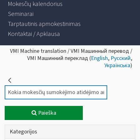
Mokesčių kalendorius
Seminarai
Tarptautinis apmokestinimas
Kontaktai / Apklausa
VMI Machine translation / VMI Машинный перевод /
VMI Машинний переклад (
English
,
Русский
,
Українська
)
Paieška
Kategorijos