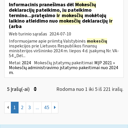
Informacinis pranešimas dėl
Mokesčių
deklaracijų pateikimo, jų pateikimo
termino...pratęsimo
ir
mokesčių
mokėtojų
laikino atleidimo nuo
mokesčių
deklaracijų
ir
(arba
Web turinio sąrašas
2024-07-10
Informuojame apie priimtą Valstybinės
mokesčių
inspekcijos prie Lietuvos Respublikos finansų
ministerijos viršininko 2024 m. liepos 4 d. įsakymą Nr. VA-
54 „Dėl...
Metai:
2024
Mokesčių įstatymų pakeitimai:
MĮP 2021 »
Mokesčių administravimo įstatymo pakeitimai nuo 2024
m.
5 Įrašų(-ai)
Rodoma nuo 1 iki 5 iš 221 irašų.
1
2
3
...
45