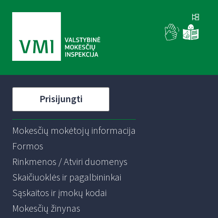
Prisijungti
Mokesčių mokėtojų informacija
Formos
Rinkmenos / Atviri duomenys
Skaičiuoklės ir pagalbininkai
Sąskaitos ir įmokų kodai
Mokesčių žinynas