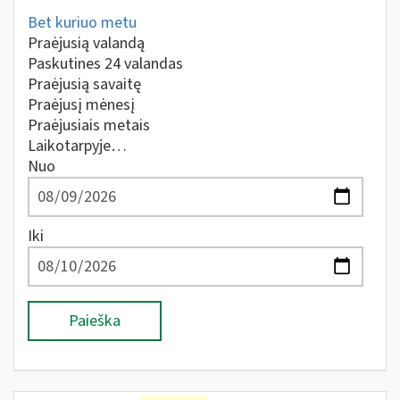
Bet kuriuo metu
Praėjusią valandą
Paskutines 24 valandas
Praėjusią savaitę
Praėjusį mėnesį
Praėjusiais metais
Laikotarpyje…
Nuo
Iki
Paieška