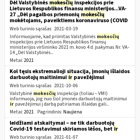
Dėl Valstybinės
mokesčių
inspekcijos prie
Lietuvos Respublikos finansų ministerijos...VA-
27 „Dėl pagalbos priemonių
mokesčių
mokėtojams, paveiktiems koronaviruso (COVID
Web turinio sąrašas
2021-03-19
Informuojame, kad priimtas Valstybinės
mokesčių
inspekcijos prie Lietuvos Respublikos finansų
ministerijos viršininko 2021 m. kovo 4 d. įsakymas Nr. VA-
14 „Dėl Valstybinės...
Metai:
2021
Kol tęsis ekstremalioji situacija, įmonių išlaidos
darbuotojų maitinimui
ir
pavežėjimui
Web turinio sąrašas
2021-10-06
Valstybinė
mokesčių
inspekcija (toliau – VMI)
informuoja, jog nuo šiol įmonės darbuotojų maitinimui
ir
pavežėjimui į darbą patiriamas išlaidas gali...
Metai:
2021
Pagrindinis:
Naujiena
leidžiami atskaitymai – ne tik darbuotojų
Covid-19 testavimui skiriamos lėšos, bet
ir
Web turinio sąrašas
2021-01-07