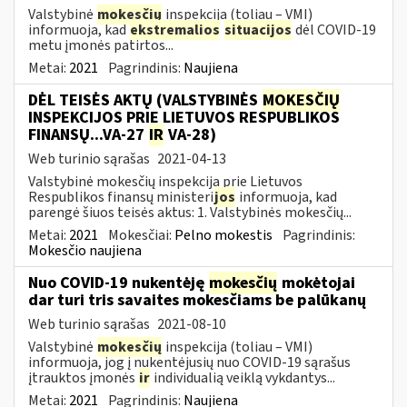
Valstybinė
mokesčių
inspekcija (toliau – VMI)
informuoja, kad
ekstremalios
situacijos
dėl COVID-19
metu įmonės patirtos...
Metai:
2021
Pagrindinis:
Naujiena
DĖL TEISĖS AKTŲ (VALSTYBINĖS
MOKESČIŲ
INSPEKCIJOS PRIE LIETUVOS RESPUBLIKOS
FINANSŲ...VA-27
IR
VA-28)
Web turinio sąrašas
2021-04-13
Valstybinė mokesčių inspekcija prie Lietuvos
Respublikos finansų ministeri
jos
informuoja, kad
parengė šiuos teisės aktus: 1. Valstybinės mokesčių...
Metai:
2021
Mokesčiai:
Pelno mokestis
Pagrindinis:
Mokesčio naujiena
Nuo COVID-19 nukentėję
mokesčių
mokėtojai
dar turi tris savaites mokesčiams be palūkanų
Web turinio sąrašas
2021-08-10
Valstybinė
mokesčių
inspekcija (toliau – VMI)
informuoja, jog į nukentėjusių nuo COVID-19 sąrašus
įtrauktos įmonės
ir
individualią veiklą vykdantys...
Metai:
2021
Pagrindinis:
Naujiena