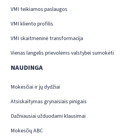
VMI teikiamos paslaugos
VMI kliento profilis
VMI skaitmeninė transformacija
Vienas langelis prievolėms valstybei sumokėti
NAUDINGA
Mokesčiai ir jų dydžiai
Atsiskaitymas grynaisiais pinigais
Dažniausiai užduodami klausimai
Mokesčių ABC