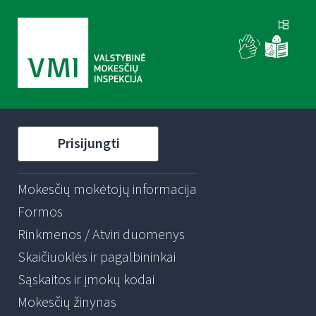
Prisijungti
Mokesčių mokėtojų informacija
Formos
Rinkmenos / Atviri duomenys
Skaičiuoklės ir pagalbininkai
Sąskaitos ir įmokų kodai
Mokesčių žinynas