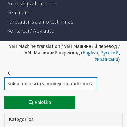
Mokesčių kalendorius
Seminarai
Tarptautinis apmokestinimas
Kontaktai / Apklausa
VMI Machine translation / VMI Машинный перевод /
VMI Машинний переклад (
English
,
Русский
,
Українська
)
Paieška
Kategorijos