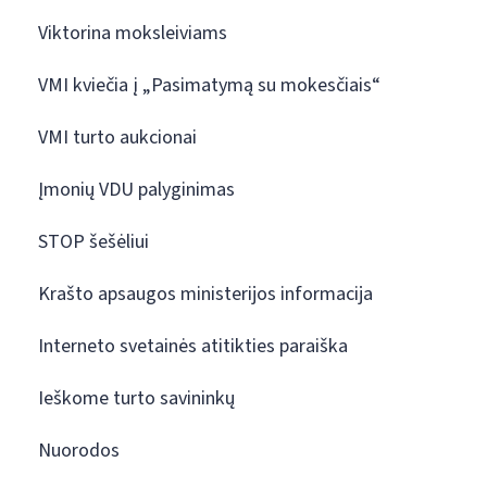
Viktorina moksleiviams
VMI kviečia į „Pasimatymą su mokesčiais“
VMI turto aukcionai
Įmonių VDU palyginimas
STOP šešėliui
Krašto apsaugos ministerijos informacija
Interneto svetainės atitikties paraiška
Ieškome turto savininkų
Nuorodos