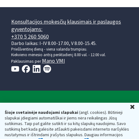
Konsultacijos mokesčių klausimais ir paslaugos
gyventojams:
+370 5 260 5060
Darbo laikas: I-IV 8.00-17.00, V 8.00-15.45.
Prieššventinę dieną - viena valanda trumpiau.
Kiekvieno mėnesio antrą penktadienį 8.00 val. - 12.00 val.
Mano VMI
Paklausimas per
Valstybinė mokesčių inspekcija prie Lietuvos
U
Respublikos finansų ministerijos
Šioje svetainėje naudojami slapukai
(angl. cookies). Būtinieji
slapukai įdiegiami automatiškai ir jiems nėra reikalingas Jūsų
Biudžetinė įstaiga. Juridinio asmens kodas — 188659752,
sutikimas. Taip pat galite sutikti ir su kitų slapukų naudojimu. Savo
adresas: Vasario 16-osios g. 14, 01107 Vilnius, Lietuva, el.paštas:
sutikimą bet kada galėsite atšaukti pakeisdami interneto naršyklės
vmi@vmi.lt
, E. pristatymo dėžutės adresas 188659752
nustatymus ir ištrindami įrašytus slapukus. Daugiau informacijos
Duomenys apie Valstybinę mokesčių inspekciją prie Lietuvos