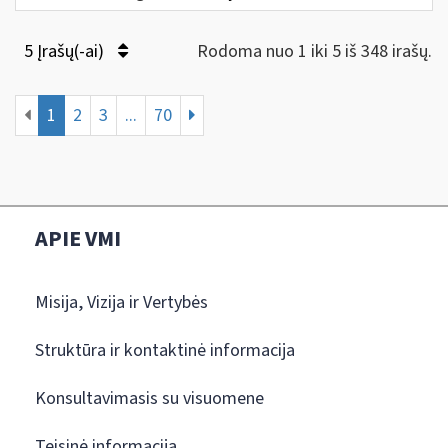
5 Įrašų(-ai)
Rodoma nuo 1 iki 5 iš 348 irašų.
1
2
3
...
70
APIE VMI
Misija, Vizija ir Vertybės
Struktūra ir kontaktinė informacija
Konsultavimasis su visuomene
Teisinė informacija