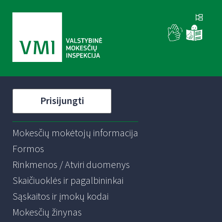
Prisijungti
Mokesčių mokėtojų informacija
Formos
Rinkmenos / Atviri duomenys
Skaičiuoklės ir pagalbininkai
Sąskaitos ir įmokų kodai
Mokesčių žinynas