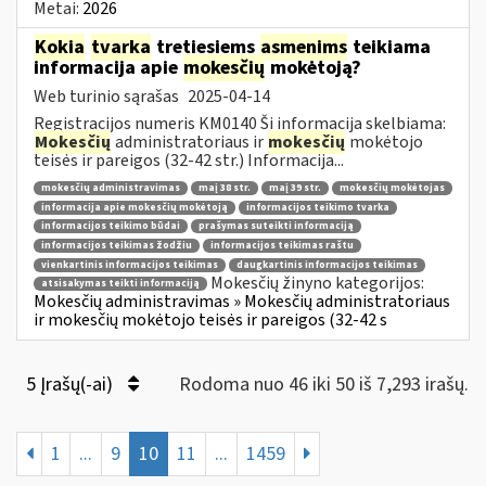
Metai:
2026
Kokia
tvarka
tretiesiems
asmenims
teikiama
informacija apie
mokesčių
mokėtoją?
Web turinio sąrašas
2025-04-14
Registracijos numeris KM0140 Ši informacija skelbiama:
Mokesčių
administratoriaus ir
mokesčių
mokėtojo
teisės ir pareigos (32-42 str.) Informacija...
mokesčių administravimas
maį 38 str.
maį 39 str.
mokesčių mokėtojas
informacija apie mokesčių mokėtoją
informacijos teikimo tvarka
informacijos teikimo būdai
prašymas suteikti informaciją
informacijos teikimas žodžiu
informacijos teikimas raštu
vienkartinis informacijos teikimas
daugkartinis informacijos teikimas
Mokesčių žinyno kategorijos:
atsisakymas teikti informaciją
Mokesčių administravimas » Mokesčių administratoriaus
ir mokesčių mokėtojo teisės ir pareigos (32-42 s
5 Įrašų(-ai)
Rodoma nuo 46 iki 50 iš 7,293 irašų.
1
...
9
10
11
...
1459