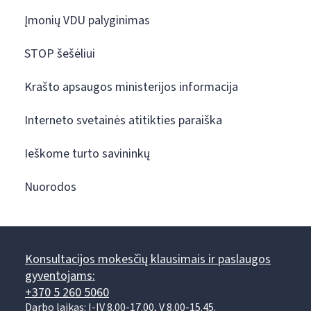
Įmonių VDU palyginimas
STOP šešėliui
Krašto apsaugos ministerijos informacija
Interneto svetainės atitikties paraiška
Ieškome turto savininkų
Nuorodos
Konsultacijos mokesčių klausimais ir paslaugos
gyventojams:
+370 5 260 5060
Darbo laikas: I-IV 8.00-17.00, V 8.00-15.45.