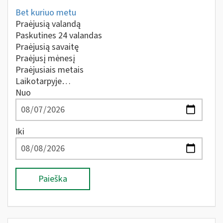
Bet kuriuo metu
Praėjusią valandą
Paskutines 24 valandas
Praėjusią savaitę
Praėjusį mėnesį
Praėjusiais metais
Laikotarpyje…
Nuo
Iki
Paieška