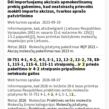
Dėl importuojamų akcizais apmokestinamų
prekių gabenimo, kad neatsirastų prievolės
mokėti importo akcizus, tvarkos aprašo
patvirtinimo
Web turinio sąrašas
2023-09-19
Informuojame, kad, atsižvelgiant į Lietuvos Respublikos
Vyriausybės 2002 m. vasario 15 d. nutarimo Nr. 235[1]
1.5.2 papunktį[2], buvo priimtas Valstybinės mokesčių
inspekcijos prie Lietuvos...
Metai:
2023
Mokesčių įstatymų pakeitimai:
MĮP 2021 »
Akcizų mokesčių pakeitimai nuo 2023 m.
IX-751 4-1, 4-
2
, 4-3, 5-1, 12, 12-
2
, 13-
2
, 78, 88-
1, 115-1, 115-6, 115-11 straipsnių...
ir
2
priedo
pakeitimo
ir
4-
2
straipsnio pripažinimo
netekusiu galios
Web turinio sąrašas
2026-08-07
Informuojame, kad 2026 m. birželio 18 d. buvo priimtas
Lietuvos Respublikos pridėtinės vertės mokesčio
įstatymo Nr. IX-751 4-1, 4-
2
, 4-3, 5-1, 1
2
,...
Metai:
2026
Mokesčiai:
Pridėtinės vertės mokestis
Mokesčių žinyno kategorijos:
Mokesčių įstatymų
pakeitimai » Pridėtinės vertės mokesčio pakeitimai nuo