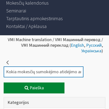
Mokesčių kalendorius
Seminarai
Tarptautinis apmokestinimas
Kontaktai / Apklausa
VMI Machine translation / VMI Машинный перевод /
VMI Машинний переклад (
English
,
Русский
,
Українська
)
Paieška
Kategorijos