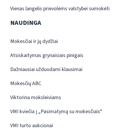
Vienas langelis prievolėms valstybei sumokėti
NAUDINGA
Mokesčiai ir jų dydžiai
Atsiskaitymas grynaisiais pinigais
Dažniausiai užduodami klausimai
Mokesčių ABC
Viktorina moksleiviams
VMI kviečia į „Pasimatymą su mokesčiais“
VMI turto aukcionai