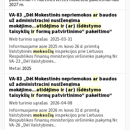
2027 m.
VA-83 „Dėl Mokestinės nepriemokos
ar
baudos
už administracinį nusižengimą
mokėjimo...
atidėjimo
ir
(
ar
)
išdėstymo
taisyklių
ir
formų patvirtinimo“ pakeitimo“
Web turinio sąrašas
2025-03-31
Informuojame apie 2025 m. kovo 26 d. priimtą
Valstybinės
mokesčių
inspekcijos prie Lietuvos
Respublikos finansų ministerijos viršininko įsakymą Nr.
VA-23 „Dėl Valstybinės...
Metai:
2025
VA-83 „Dėl Mokestinės nepriemokos
ar
baudos
už administracinį nusižengimą
mokėjimo...
atidėjimo
ir
(
ar
)
išdėstymo
taisyklių
ir
formų patvirtinimo“ pakeitimo“
Web turinio sąrašas
2026-04-08
Informuojame apie 2026 m. kovo 31 d. priimtą
Valstybinės
mokesčių
inspekcijos prie Lietuvos
Respublikos finansų ministerijos viršininko įsakymą Nr.
VA-26 „Dėl Valstybinės...