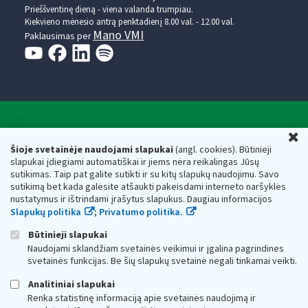
Prieššventinę dieną - viena valanda trumpiau.
Kiekvieno mėnesio antrą penktadienį 8.00 val. - 12.00 val.
Mano VMI
Paklausimas per
Valstybinė mokesčių inspekcija prie Lietuvos
U
Respublikos finansų ministerijos
Šioje svetainėje naudojami slapukai
(angl. cookies). Būtinieji
slapukai įdiegiami automatiškai ir jiems nėra reikalingas Jūsų
Biudžetinė įstaiga. Juridinio asmens kodas — 188659752,
sutikimas. Taip pat galite sutikti ir su kitų slapukų naudojimu. Savo
adresas: Vasario 16-osios g. 14, 01107 Vilnius, Lietuva, el.paštas:
sutikimą bet kada galėsite atšaukti pakeisdami interneto naršyklės
vmi@vmi.lt
, E. pristatymo dėžutės adresas 188659752
nustatymus ir ištrindami įrašytus slapukus. Daugiau informacijos
Duomenys apie Valstybinę mokesčių inspekciją prie Lietuvos
Slapukų politika
;
Privatumo politika.
Respublikos finansų ministerijos kaupiami ir saugomi Juridinių
asmenų registre
Būtinieji slapukai
Naudojami sklandžiam svetainės veikimui ir įgalina pagrindines
svetainės funkcijas. Be šių slapukų svetainė negali tinkamai veikti.
Analitiniai slapukai
Renka statistinę informaciją apie svetainės naudojimą ir