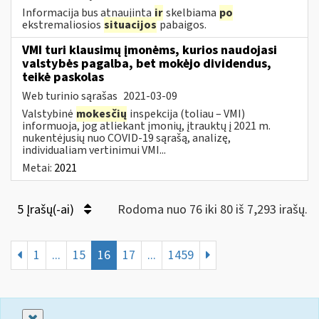
Informacija bus atnaujinta
ir
skelbiama
po
ekstremaliosios
situacijos
pabaigos.
VMI turi klausimų įmonėms, kurios naudojasi
valstybės pagalba, bet mokėjo dividendus,
teikė paskolas
Web turinio sąrašas
2021-03-09
Valstybinė
mokesčių
inspekcija (toliau – VMI)
informuoja, jog atliekant įmonių, įtrauktų į 2021 m.
nukentėjusių nuo COVID-19 sąrašą, analizę,
individualiam vertinimui VMI...
Metai:
2021
5 Įrašų(-ai)
Rodoma nuo 76 iki 80 iš 7,293 irašų.
1
...
15
16
17
...
1459
Uždaryti