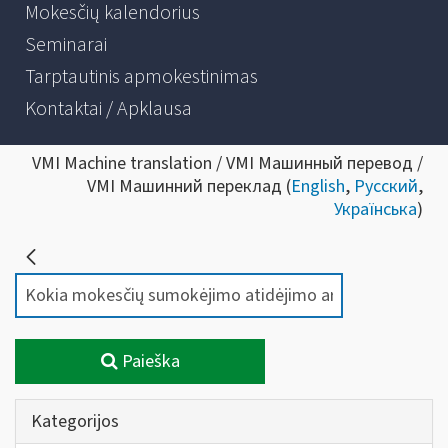
Mokesčių kalendorius
Seminarai
Tarptautinis apmokestinimas
Kontaktai / Apklausa
VMI Machine translation / VMI Машинный перевод /
VMI Машинний переклад (
English
,
Русский
,
Українська
)
Paieška
Kategorijos