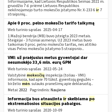
Informuojame, kad Lietuvos Respublikos Seimas 2021 m.
gruodžio 7 d. priėmė Lietuvos Respublikos
nekilnojamojo turto mokesčio įstatymo Nr. X-233 6
ir
7
straipsnių...
Apie 0 proc. pelno mokesčio tarifo taikymą
Web turinio sąrašas
2025-04-17
1.Mažoji bendrija (MB) buvo įsteigta 2023 metais.
Steigėjai - 3 fiziniai asmenys. Už 2023 metus buvo
taikomas 0 proc. pelno mokesčio tarifas, nes atitiko
visas Pelno mokesčio įstatymo 5 straipsnio...
VMI: už praėjusius metus gyventojai dar
nesumokėjo 33,6 mln. eurų GPM
Web turinio sąrašas
2022-05-24
Valstybinė
mokesčių
inspekcija (toliau - VMI)
informuoja, kad apie 70 tūkst. gyventojų gegužės –
birželio
mėn
. sulauks pranešimų apie deklaruotą...
Metai:
2022
Pagrindinis:
Naujiena
Informacija bus atnaujinta
ir
skelbiama
po
ekstremaliosios
situacijos
pabaigos.
Web turinio sąrašas
2020-10-09