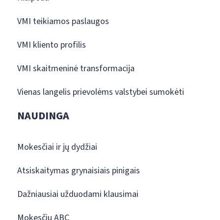
VMI teikiamos paslaugos
VMI kliento profilis
VMI skaitmeninė transformacija
Vienas langelis prievolėms valstybei sumokėti
NAUDINGA
Mokesčiai ir jų dydžiai
Atsiskaitymas grynaisiais pinigais
Dažniausiai užduodami klausimai
Mokesčių ABC