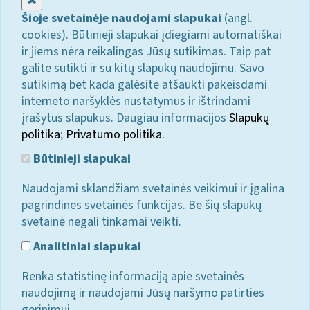
Šioje svetainėje naudojami slapukai
(angl.
cookies). Būtinieji slapukai įdiegiami automatiškai
ir jiems nėra reikalingas Jūsų sutikimas. Taip pat
galite sutikti ir su kitų slapukų naudojimu. Savo
sutikimą bet kada galėsite atšaukti pakeisdami
interneto naršyklės nustatymus ir ištrindami
įrašytus slapukus. Daugiau informacijos
Slapukų
politika
;
Privatumo politika.
Būtinieji slapukai
Naudojami sklandžiam svetainės veikimui ir įgalina
pagrindines svetainės funkcijas. Be šių slapukų
svetainė negali tinkamai veikti.
Analitiniai slapukai
Renka statistinę informaciją apie svetainės
naudojimą ir naudojami Jūsų naršymo patirties
gerinimui.