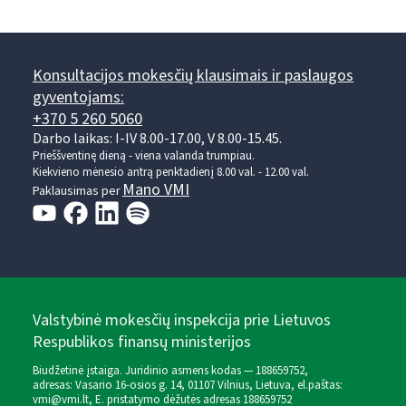
Konsultacijos mokesčių klausimais ir paslaugos
gyventojams:
+370 5 260 5060
Darbo laikas: I-IV 8.00-17.00, V 8.00-15.45.
Prieššventinę dieną - viena valanda trumpiau.
Kiekvieno mėnesio antrą penktadienį 8.00 val. - 12.00 val.
Mano VMI
Paklausimas per
Valstybinė mokesčių inspekcija prie Lietuvos
Respublikos finansų ministerijos
Biudžetinė įstaiga. Juridinio asmens kodas — 188659752,
adresas: Vasario 16-osios g. 14, 01107 Vilnius, Lietuva, el.paštas:
vmi@vmi.lt
, E. pristatymo dėžutės adresas 188659752