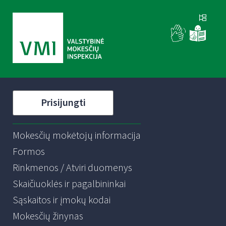
Prisijungti
Mokesčių mokėtojų informacija
Formos
Rinkmenos / Atviri duomenys
Skaičiuoklės ir pagalbininkai
Sąskaitos ir įmokų kodai
Mokesčių žinynas