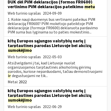
DUK dėl PVM deklaracijos (formos FR0600)
vertinimo PVM deklaracijos pateikimo
metu
Web turinio sąrašas
2024-09-09
1. Kokie nauji duomenys bus vertinami pateikus PVM
deklaraciją FR0600? PVM mokėtojo pateiktoje PVM
deklaracijoje (formoje FR0600) deklaruota pardavimo
PVM suma bus lyginama su to paties mokestinio...
kitų Europos sąjungos valstybių narių į
tarptautines parodas Lietuvoje bei akcizų
sumokėjimo
Web turinio sąrašas
2022-05-03
Atsižvelgdami į tai, kad Lietuvoje nuolat
organizuojamos tarptautinės alkoholinių gėrimų
parodos, kuriose neparduodami, tačiau demonstruojami
ir
degustuojami ne tik...
Metai:
2022
kitų Europos sąjungos valstybių narių į
tarptautines parodas Lietuvoje bei akcizų
sumokėjimo
Web turinio sąrašas
2022-06-29