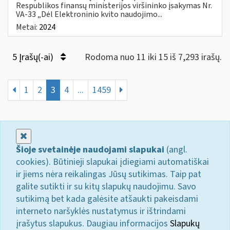
Respublikos finansų ministerijos viršininko įsakymas Nr.
VA-33 „Dėl Elektroninio kvito naudojimo...
Metai:
2024
5 Įrašų(-ai)
Rodoma nuo 11 iki 15 iš 7,293 irašų.
1
2
3
4
...
1459
Uždaryti
Šioje svetainėje naudojami slapukai
(angl.
cookies). Būtinieji slapukai įdiegiami automatiškai
ir jiems nėra reikalingas Jūsų sutikimas. Taip pat
galite sutikti ir su kitų slapukų naudojimu. Savo
sutikimą bet kada galėsite atšaukti pakeisdami
interneto naršyklės nustatymus ir ištrindami
įrašytus slapukus. Daugiau informacijos
Slapukų