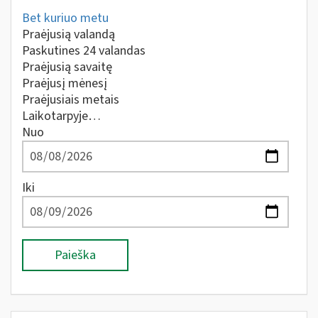
Bet kuriuo metu
Praėjusią valandą
Paskutines 24 valandas
Praėjusią savaitę
Praėjusį mėnesį
Praėjusiais metais
Laikotarpyje…
Nuo
Iki
Paieška