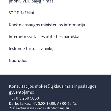
Įmonių VDU palyginimas
STOP šešėliui
Krašto apsaugos ministerijos informacija
Interneto svetainės atitikties paraiška
Ieškome turto savininkų
Nuorodos
Konsultacijos mokesčių klausimais ir paslaugos
gyventojams:
+370 5 260 5060
Darbo laikas: I-IV 8.00-17.00, V 8.00-15.45.
Prieššventinę dieną - viena valanda trumpiau.