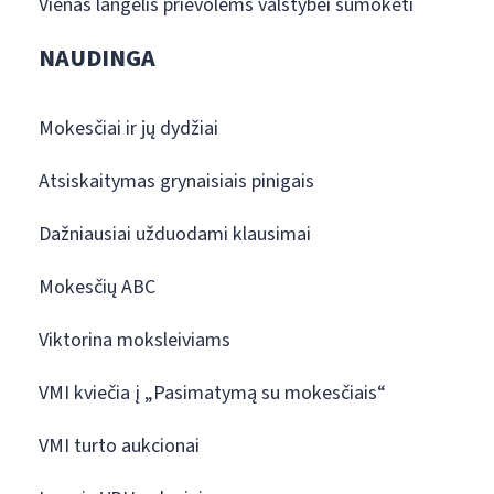
Vienas langelis prievolėms valstybei sumokėti
NAUDINGA
Mokesčiai ir jų dydžiai
Atsiskaitymas grynaisiais pinigais
Dažniausiai užduodami klausimai
Mokesčių ABC
Viktorina moksleiviams
VMI kviečia į „Pasimatymą su mokesčiais“
VMI turto aukcionai