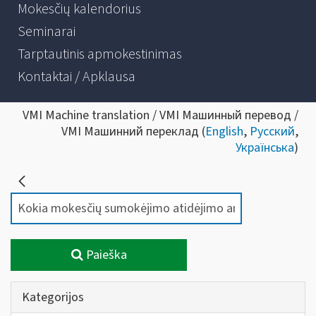
Mokesčių kalendorius
Seminarai
Tarptautinis apmokestinimas
Kontaktai / Apklausa
VMI Machine translation / VMI Машинный перевод /
VMI Машинний переклад (
English
,
Русский
,
Українська
)
Paieška
Kategorijos