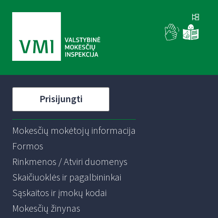
Prisijungti
Mokesčių mokėtojų informacija
Formos
Rinkmenos / Atviri duomenys
Skaičiuoklės ir pagalbininkai
Sąskaitos ir įmokų kodai
Mokesčių žinynas