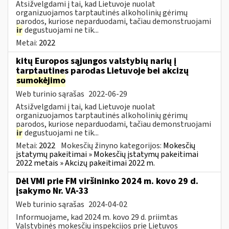
Atsižvelgdami į tai, kad Lietuvoje nuolat
organizuojamos tarptautinės alkoholinių gėrimų
parodos, kuriose neparduodami, tačiau demonstruojami
ir
degustuojami ne tik...
Metai:
2022
kitų Europos sąjungos valstybių narių į
tarptautines parodas Lietuvoje bei akcizų
sumokėjimo
Web turinio sąrašas
2022-06-29
Atsižvelgdami į tai, kad Lietuvoje nuolat
organizuojamos tarptautinės alkoholinių gėrimų
parodos, kuriose neparduodami, tačiau demonstruojami
ir
degustuojami ne tik...
Metai:
2022
Mokesčių žinyno kategorijos:
Mokesčių
įstatymų pakeitimai » Mokesčių įstatymų pakeitimai
2022 metais » Akcizų pakeitimai 2022 m.
Dėl VMI prie FM viršininko 2024 m. kovo 29 d.
įsakymo Nr. VA-33
Web turinio sąrašas
2024-04-02
Informuojame, kad 2024 m. kovo 29 d. priimtas
Valstybinės mokesčių inspekcijos prie Lietuvos