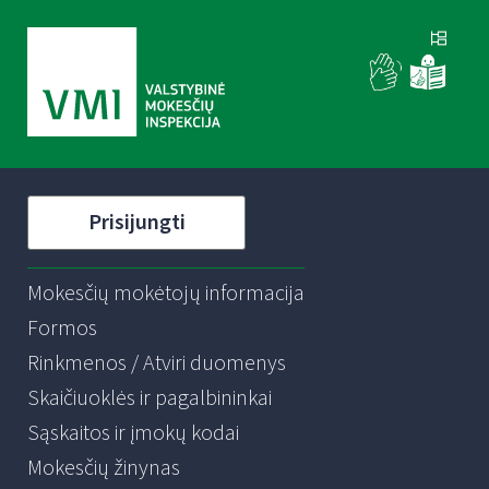
Prisijungti
Mokesčių mokėtojų informacija
Formos
Rinkmenos / Atviri duomenys
Skaičiuoklės ir pagalbininkai
Sąskaitos ir įmokų kodai
Mokesčių žinynas