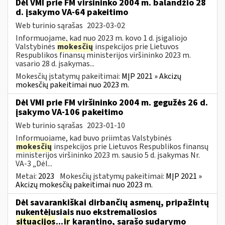
Dėl VMI prie FM viršininko 2004 m. balandžio 28
d. įsakymo VA-64 pakeitimo
Web turinio sąrašas
2023-03-02
Informuojame, kad nuo 2023 m. kovo 1 d. įsigaliojo
Valstybinės
mokesčių
inspekcijos prie Lietuvos
Respublikos finansų ministerijos viršininko 2023 m.
vasario 28 d. įsakymas...
Mokesčių įstatymų pakeitimai:
MĮP 2021 » Akcizų
mokesčių pakeitimai nuo 2023 m.
Dėl VMI prie FM viršininko 2004 m. gegužės 26 d.
įsakymo VA-106 pakeitimo
Web turinio sąrašas
2023-01-10
Informuojame, kad buvo priimtas Valstybinės
mokesčių
inspekcijos prie Lietuvos Respublikos finansų
ministerijos viršininko 2023 m. sausio 5 d. įsakymas Nr.
VA-3 „Dėl...
Metai:
2023
Mokesčių įstatymų pakeitimai:
MĮP 2021 »
Akcizų mokesčių pakeitimai nuo 2023 m.
Dėl savarankiškai dirbančių asmenų, pripažintų
nukentėjusiais nuo ekstremaliosios
situacijos
...
ir
karantino, sąrašo sudarymo