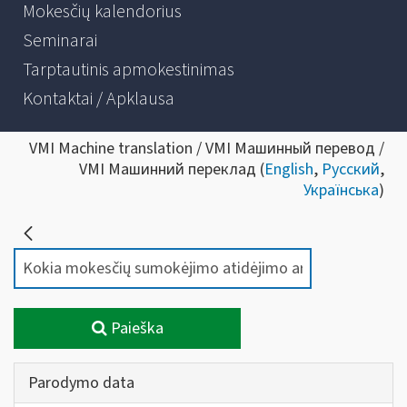
Mokesčių kalendorius
Seminarai
Tarptautinis apmokestinimas
Kontaktai / Apklausa
VMI Machine translation / VMI Машинный перевод /
VMI Машинний переклад (
English
,
Русский
,
Українська
)
Paieška
Parodymo data