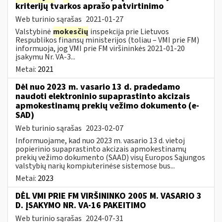
kriterijų tvarkos aprašo patvirtinimo
Web turinio sąrašas
2021-01-27
Valstybinė
mokesčių
inspekcija prie Lietuvos
Respublikos finansų ministerijos (toliau – VMI prie FM)
informuoja, jog VMI prie FM viršininkės 2021-01-20
įsakymu Nr. VA-3...
Metai:
2021
Dėl nuo 2023 m. vasario 13 d. pradedamo
naudoti elektroninio supaprastinto akcizais
apmokestinamų prekių vežimo dokumento (e-
SAD)
Web turinio sąrašas
2023-02-07
Informuojame, kad nuo 2023 m. vasario 13 d. vietoj
popierinio supaprastinto akcizais apmokestinamų
prekių vežimo dokumento (SAAD) visų Europos Sąjungos
valstybių narių kompiuterinėse sistemose bus...
Metai:
2023
DĖL VMI PRIE FM VIRŠININKO 2005 M. VASARIO 3
D. ĮSAKYMO NR. VA-16 PAKEITIMO
Web turinio sąrašas
2024-07-31