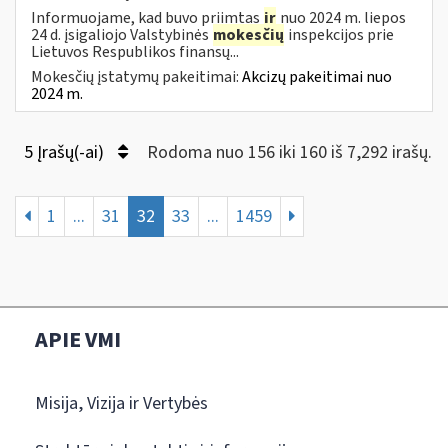
Informuojame, kad buvo priimtas
ir
nuo 2024 m. liepos
24 d. įsigaliojo Valstybinės
mokesčių
inspekcijos prie
Lietuvos Respublikos finansų...
Mokesčių įstatymų pakeitimai:
Akcizų pakeitimai nuo
2024 m.
5 Įrašų(-ai)
Rodoma nuo 156 iki 160 iš 7,292 irašų.
1
...
31
32
33
...
1459
APIE VMI
Misija, Vizija ir Vertybės