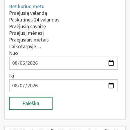
Bet kuriuo metu
Praėjusią valandą
Paskutines 24 valandas
Praėjusią savaitę
Praėjusį mėnesį
Praėjusiais metais
Laikotarpyje…
Nuo
Iki
Paieška