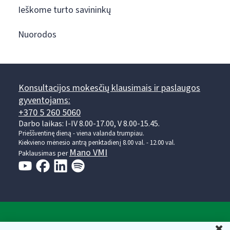
Ieškome turto savininkų
Nuorodos
Konsultacijos mokesčių klausimais ir paslaugos
gyventojams:
+370 5 260 5060
Darbo laikas: I-IV 8.00-17.00, V 8.00-15.45.
Prieššventinę dieną - viena valanda trumpiau.
Kiekvieno mėnesio antrą penktadienį 8.00 val. - 12.00 val.
Mano VMI
Paklausimas per
Valstybinė mokesčių inspekcija prie Lietuvos
U