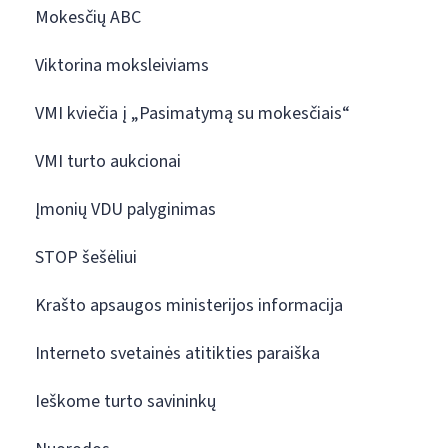
Mokesčių ABC
Viktorina moksleiviams
VMI kviečia į „Pasimatymą su mokesčiais“
VMI turto aukcionai
Įmonių VDU palyginimas
STOP šešėliui
Krašto apsaugos ministerijos informacija
Interneto svetainės atitikties paraiška
Ieškome turto savininkų