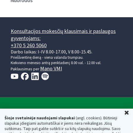
Nuorodos
Konsultacijos mokesčių klausimais ir paslaugos
gyventojams:
+370 5 260 5060
Darbo laikas: I-IV 8.00-17.00, V 8.00-15.45.
Prieššventinę dieną - viena valanda trumpiau.
Kiekvieno mėnesio antrą penktadienį 8.00 val. - 12.00 val.
Mano VMI
Paklausimas per
Valstybinė mokesčių inspekcija prie Lietuvos
U
Respublikos finansų ministerijos
Šioje svetainėje naudojami slapukai
(angl. cookies). Būtinieji
slapukai įdiegiami automatiškai ir jiems nėra reikalingas Jūsų
Biudžetinė įstaiga. Juridinio asmens kodas — 188659752,
sutikimas. Taip pat galite sutikti ir su kitų slapukų naudojimu. Savo
adresas: Vasario 16-osios g. 14, 01107 Vilnius, Lietuva, el.paštas: