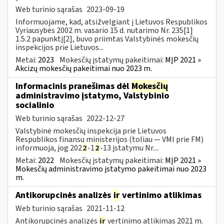
Web turinio sąrašas
2023-09-19
Informuojame, kad, atsižvelgiant į Lietuvos Respublikos
Vyriausybės 2002 m. vasario 15 d. nutarimo Nr. 235[1]
1.5.2 papunktį[2], buvo priimtas Valstybinės mokesčių
inspekcijos prie Lietuvos...
Metai:
2023
Mokesčių įstatymų pakeitimai:
MĮP 2021 »
Akcizų mokesčių pakeitimai nuo 2023 m.
Informacinis pranešimas dėl
Mokesčių
administravimo įstatymo, Valstybinio
socialinio
Web turinio sąrašas
2022-12-27
Valstybinė mokesčių inspekcija prie Lietuvos
Respublikos finansų ministerijos (toliau — VMI prie FM)
informuoja, jog 202
2
-1
2
-13 įstatymu Nr....
Metai:
2022
Mokesčių įstatymų pakeitimai:
MĮP 2021 »
Mokesčių administravimo įstatymo pakeitimai nuo 2023
m.
Antikorupcinės analizės
ir
vertinimo atlikimas
Web turinio sąrašas
2021-11-12
Antikorupcinės analizės
ir
vertinimo atlikimas 2021 m.