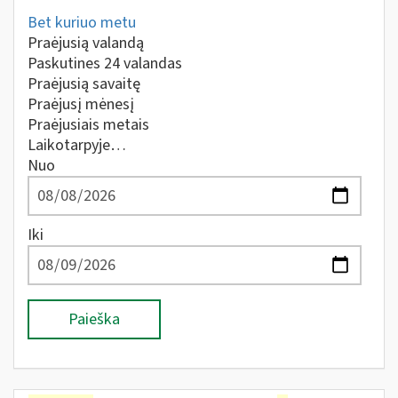
Bet kuriuo metu
Praėjusią valandą
Paskutines 24 valandas
Praėjusią savaitę
Praėjusį mėnesį
Praėjusiais metais
Laikotarpyje…
Nuo
Iki
Paieška