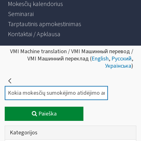
Mokesčių kalendorius
Seminarai
Tarptautinis apmokestinimas
Kontaktai / Apklausa
VMI Machine translation / VMI Машинный перевод /
VMI Машинний переклад (
English
,
Русский
,
Українська
)
Paieška
Kategorijos