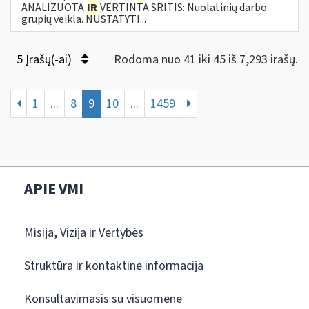
ANALIZUOTA
IR
VERTINTA SRITIS: Nuolatinių darbo
grupių veikla. NUSTATYTI...
5 Įrašų(-ai)
Rodoma nuo 41 iki 45 iš 7,293 irašų.
1
...
8
9
10
...
1459
APIE VMI
Misija, Vizija ir Vertybės
Struktūra ir kontaktinė informacija
Konsultavimasis su visuomene