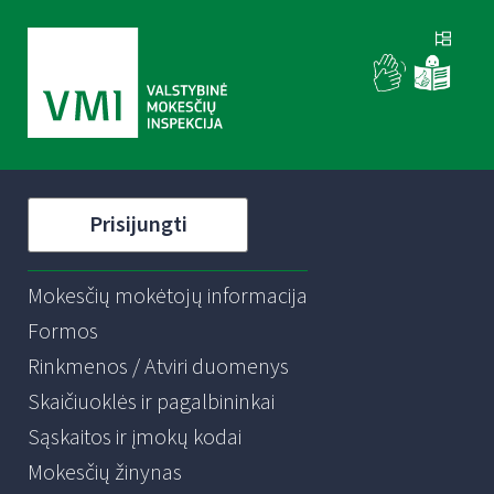
Prisijungti
Mokesčių mokėtojų informacija
Formos
Rinkmenos / Atviri duomenys
Skaičiuoklės ir pagalbininkai
Sąskaitos ir įmokų kodai
Mokesčių žinynas