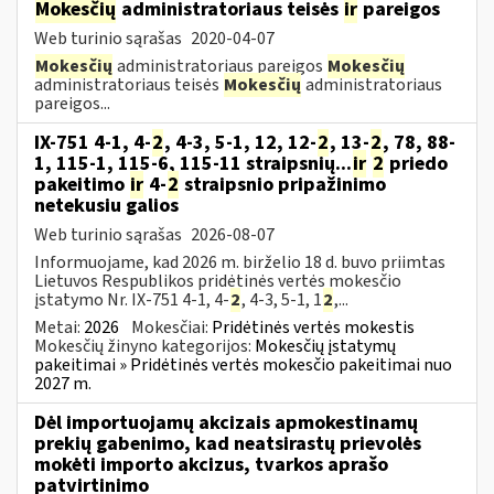
Mokesčių
administratoriaus teisės
ir
pareigos
Web turinio sąrašas
2020-04-07
Mokesčių
administratoriaus pareigos
Mokesčių
administratoriaus teisės
Mokesčių
administratoriaus
pareigos...
IX-751 4-1, 4-
2
, 4-3, 5-1, 12, 12-
2
, 13-
2
, 78, 88-
1, 115-1, 115-6, 115-11 straipsnių...
ir
2
priedo
pakeitimo
ir
4-
2
straipsnio pripažinimo
netekusiu galios
Web turinio sąrašas
2026-08-07
Informuojame, kad 2026 m. birželio 18 d. buvo priimtas
Lietuvos Respublikos pridėtinės vertės mokesčio
įstatymo Nr. IX-751 4-1, 4-
2
, 4-3, 5-1, 1
2
,...
Metai:
2026
Mokesčiai:
Pridėtinės vertės mokestis
Mokesčių žinyno kategorijos:
Mokesčių įstatymų
pakeitimai » Pridėtinės vertės mokesčio pakeitimai nuo
2027 m.
Dėl importuojamų akcizais apmokestinamų
prekių gabenimo, kad neatsirastų prievolės
mokėti importo akcizus, tvarkos aprašo
patvirtinimo