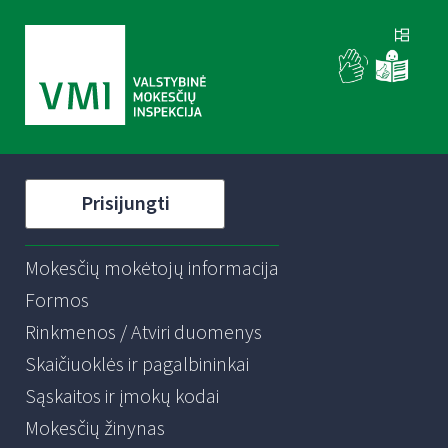
Prisijungti
Mokesčių mokėtojų informacija
Formos
Rinkmenos / Atviri duomenys
Skaičiuoklės ir pagalbininkai
Sąskaitos ir įmokų kodai
Mokesčių žinynas