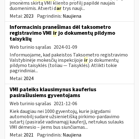
įmonėms skirtą VMI kliento profilį papildė naujais
duomenimis. Atverti d
ar
trys nauji...
Metai:
2023
Pagrindinis:
Naujiena
Informacinis pranešimas dėl taksometro
registravimo VMI
ir
jo dokumentų pildymo
taisyklių
Web turinio sąrašas
2024-01-09
Informuojame, kad pakeistos Taksometro registravimo
Valstybinėje mokesčių inspekcijoje
ir
jo dokumentų
pildymo taisyklės (toliau — Taisyklės). Atlikti tokie
pagrindiniai...
Metai:
2024
VMI pateiks klausimynus kauferius
pasirašiusiems gyventojams
Web turinio sąrašas
2021-12-06
Kiek daugiau nei 1000 gyventojų, kurie įsigydami
automobilį sudarė užsienietišką pirkimo-pardavimo
sutartį (pasirašė vadinamąjį kauferį), netrukus sulauks
VMI dėmesio – jiems bus siunčiamas...
Metai:
2021
Pagrindinis:
Naujiena