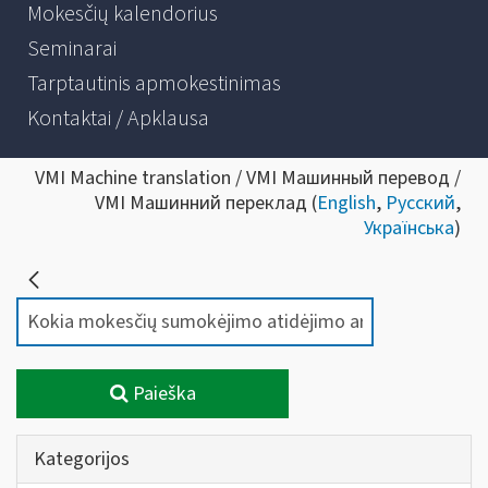
Mokesčių kalendorius
Seminarai
Tarptautinis apmokestinimas
Kontaktai / Apklausa
VMI Machine translation / VMI Машинный перевод /
VMI Машинний переклад (
English
,
Русский
,
Українська
)
Paieška
Kategorijos