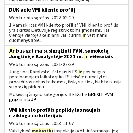
DUK apie VMI kliento profilį
Web turinio sąrašas
2022-03-29
1.Kam skirtas VMI kliento profilis? VMI kliento profilis
yra skirtas Lietuvoje registruotoms įmonėms. Tai
vienoje vietoje skelbiami VMI turimi
ir
vertinami
duomenys apie...
Ar
bus galima susigrąžinti PVM, sumokėtą
Jungtinėje Karalystėje 2021 m.
ir
vėlesniais
Web turinio sąrašas
2021-07-29
Jungtinei Karalystei išstojus iš ES
ir
pasibaigus
pereinamajam laikotarpiui ES teisėje numatytos
procedūros nebus taikomos, išskyrus tiek, kiek tai susiję
su prekių pirkimu...
Mokesčių žinyno kategorijos:
BREXIT » BREXIT PVM
grąžinimo JK
VMI kliento profilis papildytas naujais
rizikingumo kriterijais
Web turinio sąrašas
2023-11-07
Valstybinė
mokesčių
inspekcija (VMI) informuoja, jog