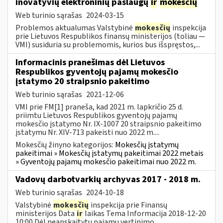
inovatyvių elektroninių paslaugų
ir
mokesčių
Web turinio sąrašas
2024-03-15
Problemos aktualumas Valstybinė
mokesčių
inspekcija
prie Lietuvos Respublikos finansų ministerijos (toliau ―
VMI) susiduria su problemomis, kurios bus išspręstos,...
Informacinis pranešimas dėl Lietuvos
Respublikos gyventojų pajamų mokesčio
įstatymo 20 straipsnio pakeitimo
Web turinio sąrašas
2021-12-06
VMI prie FM[1] praneša, kad 2021 m. lapkričio 25 d.
priimtu Lietuvos Respublikos gyventojų pajamų
mokesčio įstatymo Nr. IX-1007 20 straipsnio pakeitimo
įstatymu Nr. XIV-713 pakeisti nuo 2022 m....
Mokesčių žinyno kategorijos:
Mokesčių įstatymų
pakeitimai » Mokesčių įstatymų pakeitimai 2022 metais
» Gyventojų pajamų mokesčio pakeitimai nuo 2022 m.
Vadovų darbotvarkių archyvas 2017 - 2018 m.
Web turinio sąrašas
2024-10-18
Valstybinė
mokesčių
inspekcija prie Finansų
ministerijos Data
ir
laikas Tema Informacija 2018-12-20
10:00 Dėl neapskaitytų pajamų vertinimo...