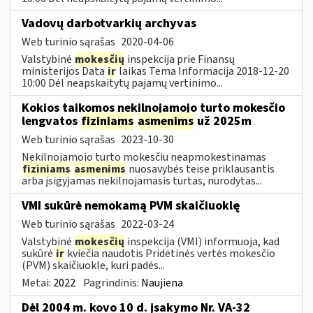
Vadovų darbotvarkių archyvas
Web turinio sąrašas
2020-04-06
Valstybinė
mokesčių
inspekcija prie Finansų
ministerijos Data
ir
laikas Tema Informacija 2018-12-20
10:00 Dėl neapskaitytų pajamų vertinimo...
Kokios taikomos nekilnojamojo turto mokesčio
lengvatos
fiziniams
asmenims
už 2025m
Web turinio sąrašas
2023-10-30
Nekilnojamojo turto mokesčiu neapmokestinamas
fiziniams
asmenims
nuosavybės teise priklausantis
arba įsigyjamas nekilnojamasis turtas, nurodytas...
VMI sukūrė nemokamą PVM skaičiuoklę
Web turinio sąrašas
2022-03-24
Valstybinė
mokesčių
inspekcija (VMI) informuoja, kad
sukūrė
ir
kviečia naudotis Pridėtinės vertės mokesčio
(PVM) skaičiuokle, kuri padės...
Metai:
2022
Pagrindinis:
Naujiena
Dėl 2004 m. kovo 10 d. įsakymo Nr. VA-32