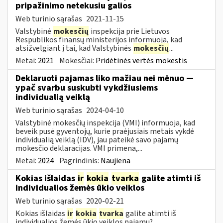
pripažinimo netekusiu galios
Web turinio sąrašas
2021-11-15
Valstybinė
mokesčių
inspekcija prie Lietuvos
Respublikos finansų ministerijos informuoja, kad
atsižvelgiant į tai, kad Valstybinės
mokesčių
...
Metai:
2021
Mokesčiai:
Pridėtinės vertės mokestis
Deklaruoti pajamas liko mažiau nei mėnuo —
ypač svarbu suskubti vykdžiusiems
individualią veiklą
Web turinio sąrašas
2024-04-10
Valstybinė mokesčių inspekcija (VMI) informuoja, kad
beveik pusė gyventojų, kurie praėjusiais metais vykdė
individualią veiklą (IDV), jau pateikė savo pajamų
mokesčio deklaracijas. VMI primena,...
Metai:
2024
Pagrindinis:
Naujiena
Kokias išlaidas
ir
kokia
tvarka
galite atimti iš
individualios žemės ūkio veiklos
Web turinio sąrašas
2020-02-21
Kokias išlaidas
ir
kokia
tvarka
galite atimti iš
individualios žemės ūkio veiklos pajamų?