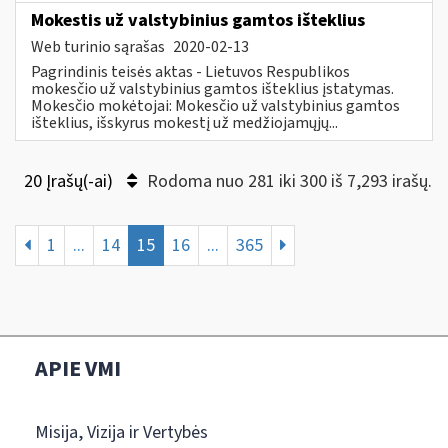
Mokestis už valstybinius gamtos išteklius
Web turinio sąrašas
2020-02-13
Pagrindinis teisės aktas - Lietuvos Respublikos
mokesčio už valstybinius gamtos išteklius įstatymas.
Mokesčio mokėtojai: Mokesčio už valstybinius gamtos
išteklius, išskyrus mokestį už medžiojamųjų...
20 Įrašų(-ai)
Rodoma nuo 281 iki 300 iš 7,293 irašų.
1
...
14
15
16
...
365
APIE VMI
Misija, Vizija ir Vertybės