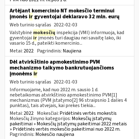
Artėjant komercinio NT mokesčio terminui
įmonės
ir
gyventojai deklaravo 32 mln. eurų
Web turinio sąrašas
2022-02-03
Valstybinė
mokesčių
inspekcija (VMI) informuoja, kad
gyventojai
ir
įmonės turi daugiau nei savaitę lako, iki
vasario 15 d., pateikti komercinio...
Metai:
2022
Pagrindinis:
Naujiena
Dėl atvirkštinio apmokestinimo PVM
mechanizmo taikymo bankrutuojančioms
įmonėms
ir
Web turinio sąrašas
2022-01-03
Informuojame, kad nuo 2022 m. sausio 1 d.
nebetaikomas atvirkštinio apmokestinimo PVM[1]
mechanizmas (PVM įstatymo[2] 96 straipsnio 1 dalies 4
punktas), tais atvejais, kai prekes tiekia...
Metai:
2022
Mokesčiai:
Pridėtinės vertės mokestis
Mokesčių žinyno kategorijos:
Mokesčių įstatymų
pakeitimai » Mokesčių įstatymų pakeitimai 2022 metais
» Pridėtinės vertės mokesčio pakeitimai nuo 2022 m.
Pagrindinis:
Mokesčio naujiena