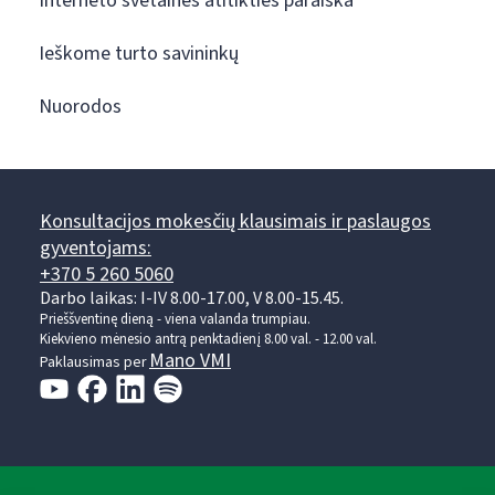
Interneto svetainės atitikties paraiška
Ieškome turto savininkų
Nuorodos
Konsultacijos mokesčių klausimais ir paslaugos
gyventojams:
+370 5 260 5060
Darbo laikas: I-IV 8.00-17.00, V 8.00-15.45.
Prieššventinę dieną - viena valanda trumpiau.
Kiekvieno mėnesio antrą penktadienį 8.00 val. - 12.00 val.
Mano VMI
Paklausimas per