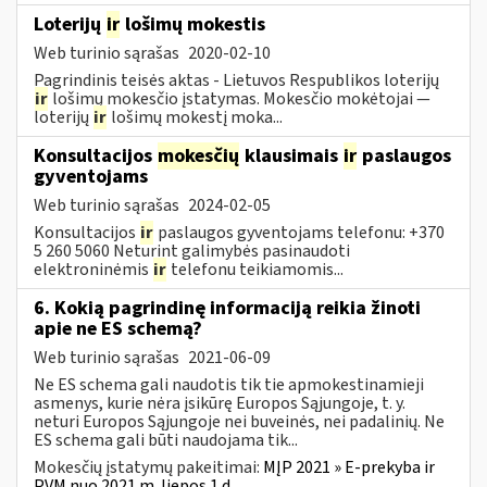
Loterijų
ir
lošimų mokestis
Web turinio sąrašas
2020-02-10
Pagrindinis teisės aktas - Lietuvos Respublikos loterijų
ir
lošimų mokesčio įstatymas. Mokesčio mokėtojai —
loterijų
ir
lošimų mokestį moka...
Konsultacijos
mokesčių
klausimais
ir
paslaugos
gyventojams
Web turinio sąrašas
2024-02-05
Konsultacijos
ir
paslaugos gyventojams telefonu: +370
5 260 5060 Neturint galimybės pasinaudoti
elektroninėmis
ir
telefonu teikiamomis...
6. Kokią pagrindinę informaciją reikia žinoti
apie ne ES schemą?
Web turinio sąrašas
2021-06-09
Ne ES schema gali naudotis tik tie apmokestinamieji
asmenys, kurie nėra įsikūrę Europos Sąjungoje, t. y.
neturi Europos Sąjungoje nei buveinės, nei padalinių. Ne
ES schema gali būti naudojama tik...
Mokesčių įstatymų pakeitimai:
MĮP 2021 » E-prekyba ir
PVM nuo 2021 m. liepos 1 d.