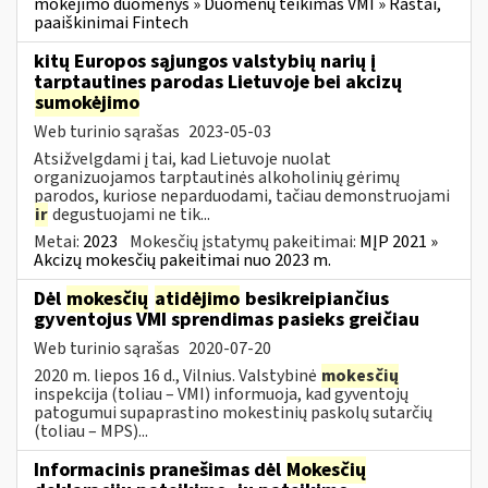
mokėjimo duomenys » Duomenų teikimas VMI » Raštai,
paaiškinimai Fintech
kitų Europos sąjungos valstybių narių į
tarptautines parodas Lietuvoje bei akcizų
sumokėjimo
Web turinio sąrašas
2023-05-03
Atsižvelgdami į tai, kad Lietuvoje nuolat
organizuojamos tarptautinės alkoholinių gėrimų
parodos, kuriose neparduodami, tačiau demonstruojami
ir
degustuojami ne tik...
Metai:
2023
Mokesčių įstatymų pakeitimai:
MĮP 2021 »
Akcizų mokesčių pakeitimai nuo 2023 m.
Dėl
mokesčių
atidėjimo
besikreipiančius
gyventojus VMI sprendimas pasieks greičiau
Web turinio sąrašas
2020-07-20
2020 m. liepos 16 d., Vilnius. Valstybinė
mokesčių
inspekcija (toliau – VMI) informuoja, kad gyventojų
patogumui supaprastino mokestinių paskolų sutarčių
(toliau – MPS)...
Informacinis pranešimas dėl
Mokesčių