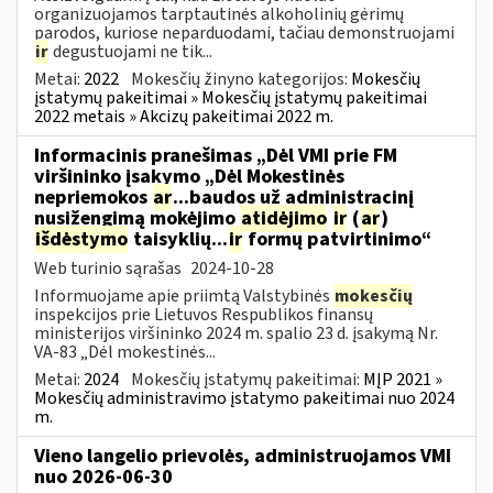
organizuojamos tarptautinės alkoholinių gėrimų
parodos, kuriose neparduodami, tačiau demonstruojami
ir
degustuojami ne tik...
Metai:
2022
Mokesčių žinyno kategorijos:
Mokesčių
įstatymų pakeitimai » Mokesčių įstatymų pakeitimai
2022 metais » Akcizų pakeitimai 2022 m.
Informacinis pranešimas „Dėl VMI prie FM
viršininko įsakymo „Dėl Mokestinės
nepriemokos
ar
...baudos už administracinį
nusižengimą mokėjimo
atidėjimo
ir
(
ar
)
išdėstymo
taisyklių...
ir
formų patvirtinimo“
Web turinio sąrašas
2024-10-28
Informuojame apie priimtą Valstybinės
mokesčių
inspekcijos prie Lietuvos Respublikos finansų
ministerijos viršininko 2024 m. spalio 23 d. įsakymą Nr.
VA-83 „Dėl mokestinės...
Metai:
2024
Mokesčių įstatymų pakeitimai:
MĮP 2021 »
Mokesčių administravimo įstatymo pakeitimai nuo 2024
m.
Vieno langelio prievolės, administruojamos VMI
nuo 2026-06-30