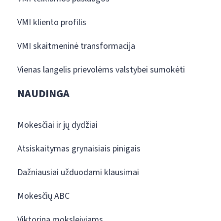
VMI kliento profilis
VMI skaitmeninė transformacija
Vienas langelis prievolėms valstybei sumokėti
NAUDINGA
Mokesčiai ir jų dydžiai
Atsiskaitymas grynaisiais pinigais
Dažniausiai užduodami klausimai
Mokesčių ABC
Viktorina moksleiviams