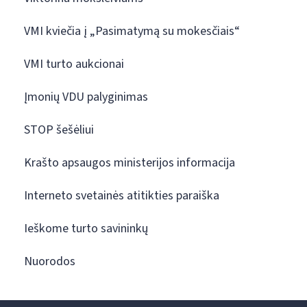
VMI kviečia į „Pasimatymą su mokesčiais“
VMI turto aukcionai
Įmonių VDU palyginimas
STOP šešėliui
Krašto apsaugos ministerijos informacija
Interneto svetainės atitikties paraiška
Ieškome turto savininkų
Nuorodos