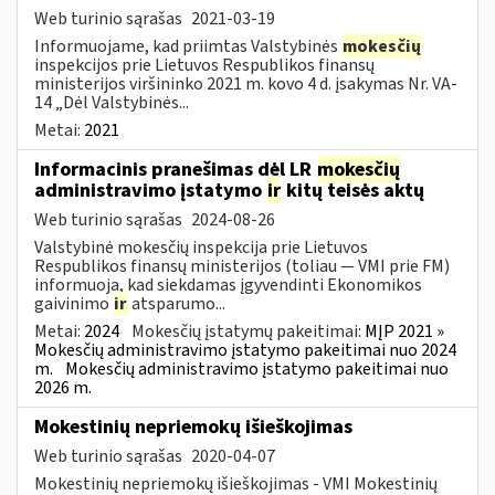
Web turinio sąrašas
2021-03-19
Informuojame, kad priimtas Valstybinės
mokesčių
inspekcijos prie Lietuvos Respublikos finansų
ministerijos viršininko 2021 m. kovo 4 d. įsakymas Nr. VA-
14 „Dėl Valstybinės...
Metai:
2021
Informacinis pranešimas dėl LR
mokesčių
administravimo įstatymo
ir
kitų teisės aktų
Web turinio sąrašas
2024-08-26
Valstybinė mokesčių inspekcija prie Lietuvos
Respublikos finansų ministerijos (toliau — VMI prie FM)
informuoja, kad siekdamas įgyvendinti Ekonomikos
gaivinimo
ir
atsparumo...
Metai:
2024
Mokesčių įstatymų pakeitimai:
MĮP 2021 »
Mokesčių administravimo įstatymo pakeitimai nuo 2024
m.
Mokesčių administravimo įstatymo pakeitimai nuo
2026 m.
Mokestinių nepriemokų išieškojimas
Web turinio sąrašas
2020-04-07
Mokestinių nepriemokų išieškojimas - VMI Mokestinių