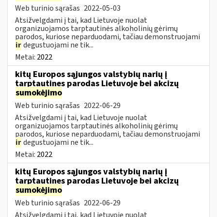
Web turinio sąrašas
2022-05-03
Atsižvelgdami į tai, kad Lietuvoje nuolat
organizuojamos tarptautinės alkoholinių gėrimų
parodos, kuriose neparduodami, tačiau demonstruojami
ir
degustuojami ne tik...
Metai:
2022
kitų Europos sąjungos valstybių narių į
tarptautines parodas Lietuvoje bei akcizų
sumokėjimo
Web turinio sąrašas
2022-06-29
Atsižvelgdami į tai, kad Lietuvoje nuolat
organizuojamos tarptautinės alkoholinių gėrimų
parodos, kuriose neparduodami, tačiau demonstruojami
ir
degustuojami ne tik...
Metai:
2022
kitų Europos sąjungos valstybių narių į
tarptautines parodas Lietuvoje bei akcizų
sumokėjimo
Web turinio sąrašas
2022-06-29
Atsižvelgdami į tai, kad Lietuvoje nuolat