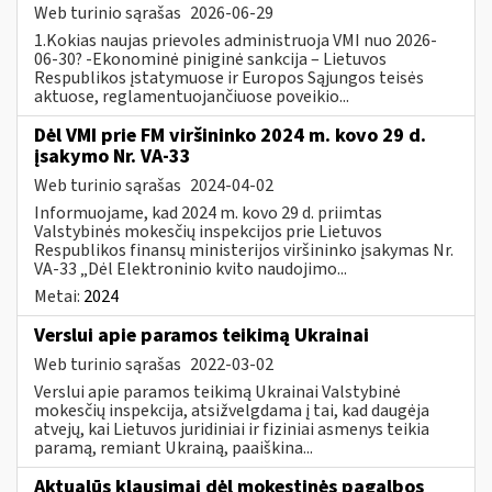
Web turinio sąrašas
2026-06-29
1.Kokias naujas prievoles administruoja VMI nuo 2026-
06-30? -Ekonominė piniginė sankcija – Lietuvos
Respublikos įstatymuose ir Europos Sąjungos teisės
aktuose, reglamentuojančiuose poveikio...
Dėl VMI prie FM viršininko 2024 m. kovo 29 d.
įsakymo Nr. VA-33
Web turinio sąrašas
2024-04-02
Informuojame, kad 2024 m. kovo 29 d. priimtas
Valstybinės mokesčių inspekcijos prie Lietuvos
Respublikos finansų ministerijos viršininko įsakymas Nr.
VA-33 „Dėl Elektroninio kvito naudojimo...
Metai:
2024
Verslui apie paramos teikimą Ukrainai
Web turinio sąrašas
2022-03-02
Verslui apie paramos teikimą Ukrainai Valstybinė
mokesčių inspekcija, atsižvelgdama į tai, kad daugėja
atvejų, kai Lietuvos juridiniai ir fiziniai asmenys teikia
paramą, remiant Ukrainą, paaiškina...
Aktualūs klausimai dėl mokestinės pagalbos