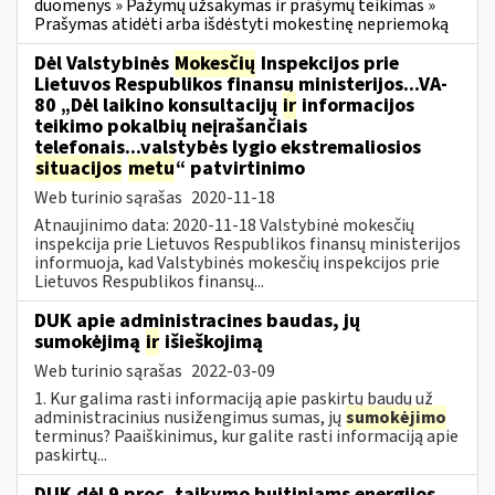
duomenys » Pažymų užsakymas ir prašymų teikimas »
Prašymas atidėti arba išdėstyti mokestinę nepriemoką
Dėl Valstybinės
Mokesčių
Inspekcijos prie
Lietuvos Respublikos finansų ministerijos...VA-
80 „Dėl laikino konsultacijų
ir
informacijos
teikimo pokalbių neįrašančiais
telefonais...valstybės lygio ekstremaliosios
situacijos
metu
“ patvirtinimo
Web turinio sąrašas
2020-11-18
Atnaujinimo data: 2020-11-18 Valstybinė mokesčių
inspekcija prie Lietuvos Respublikos finansų ministerijos
informuoja, kad Valstybinės mokesčių inspekcijos prie
Lietuvos Respublikos finansų...
DUK apie administracines baudas, jų
sumokėjimą
ir
išieškojimą
Web turinio sąrašas
2022-03-09
1. Kur galima rasti informaciją apie paskirtų baudų už
administracinius nusižengimus sumas, jų
sumokėjimo
terminus? Paaiškinimus, kur galite rasti informaciją apie
paskirtų...
DUK dėl 9 proc. taikymo buitiniams energijos