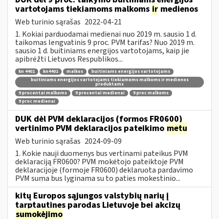
vartotojams tiekiamoms malkoms
ir
medienos
Web turinio sąrašas
2022-04-21
1. Kokiai parduodamai medienai nuo 2019 m. sausio 1 d.
taikomas lengvatinis 9 proc. PVM tarifas? Nuo 2019 m.
sausio 1 d. buitiniams energijos vartotojams, kaip jie
apibrėžti Lietuvos Respublikos...
kn 4401
kn4401
malkos
buitiniams energijos vartotojams
buitiniams energijos vartotojams tiekiamoms malkoms ir medienos
produktams
9 procentai malkoms
9 procentai medienai
9 proc malkoms
9 proc medienai
DUK dėl PVM deklaracijos (formos FR0600)
vertinimo PVM deklaracijos pateikimo
metu
Web turinio sąrašas
2024-09-09
1. Kokie nauji duomenys bus vertinami pateikus PVM
deklaraciją FR0600? PVM mokėtojo pateiktoje PVM
deklaracijoje (formoje FR0600) deklaruota pardavimo
PVM suma bus lyginama su to paties mokestinio...
kitų Europos sąjungos valstybių narių į
tarptautines parodas Lietuvoje bei akcizų
sumokėjimo