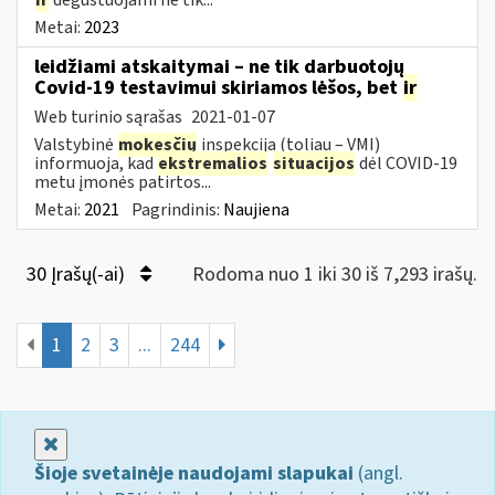
Metai:
2023
leidžiami atskaitymai – ne tik darbuotojų
Covid-19 testavimui skiriamos lėšos, bet
ir
Web turinio sąrašas
2021-01-07
Valstybinė
mokesčių
inspekcija (toliau – VMI)
informuoja, kad
ekstremalios
situacijos
dėl COVID-19
metu įmonės patirtos...
Metai:
2021
Pagrindinis:
Naujiena
30 Įrašų(-ai)
Rodoma nuo 1 iki 30 iš 7,293 irašų.
1
2
3
...
244
Uždaryti
Šioje svetainėje naudojami slapukai
(angl.