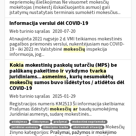
nepriemokų išieškojimas Ne visuomet mokesčių
mokėtojas (mokestį išskaičiuojantis asmuo) gali
įstatymų nustatytais terminais sumokėti mokesčius...
Informacija verslui dėl COVID-19
Web turinio sąrašas
2020-07-20
Atnaujinta 2021 rugsėjo 2 d. VMI teikiamos mokestinės
pagalbos priemonės verslui, nukentėjusiam nuo COVID-
19 - iki 2021 m. Valstybinė
mokesčių
inspekcija
informuoja, jog...
Kokia
mokestinių paskolų sutarčių (MPS) be
palūkanų pakeitimo
ir
vykdymo
tvarka
juridiniams...
asmenims
, kurių nesumokėtų
mokesčių
sumos buvo išdėstytos / atidėtos dėl
COVID-19
Web turinio sąrašas
2025-01-29
Registracijos numeris KM2513 Ši informacija skelbiama:
Prašymas išdėstyti
mokesčių
ar
baudų sumokėjimą
Juridiniai asmenys, sudarę mokestinės...
atidėjimas
išdėstymas
prašymai
mokestinė nepriemoka
Mokesčių
juridiniai asmenys
išdėstymo tvarka
ekstremali situacija
žinyno kategorijos:
Prašymai, pažymos ir mokėjimo