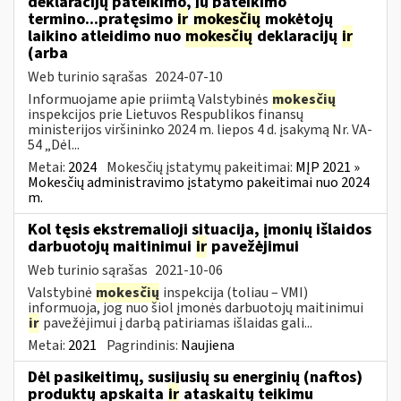
deklaracijų pateikimo, jų pateikimo
termino...pratęsimo
ir
mokesčių
mokėtojų
laikino atleidimo nuo
mokesčių
deklaracijų
ir
(arba
Web turinio sąrašas
2024-07-10
Informuojame apie priimtą Valstybinės
mokesčių
inspekcijos prie Lietuvos Respublikos finansų
ministerijos viršininko 2024 m. liepos 4 d. įsakymą Nr. VA-
54 „Dėl...
Metai:
2024
Mokesčių įstatymų pakeitimai:
MĮP 2021 »
Mokesčių administravimo įstatymo pakeitimai nuo 2024
m.
Kol tęsis ekstremalioji situacija, įmonių išlaidos
darbuotojų maitinimui
ir
pavežėjimui
Web turinio sąrašas
2021-10-06
Valstybinė
mokesčių
inspekcija (toliau – VMI)
informuoja, jog nuo šiol įmonės darbuotojų maitinimui
ir
pavežėjimui į darbą patiriamas išlaidas gali...
Metai:
2021
Pagrindinis:
Naujiena
Dėl pasikeitimų, susijusių su energinių (naftos)
produktų apskaita
ir
ataskaitų teikimu