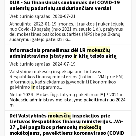
DUK - Su finansiniais sunkumais dėl COVID-19
nulemtų padarinių susiduriančiam verslui
Web turinio sąrašas
2020-07-21
Atnaujinta: 2022-01-19 Įmonės, įtrauktos į nukentėjusių
nuo Covid-19 sąrašą (nuo 2021 m. sausio 1 d.), prašymus
dėl mokestinės paskolos sutarties (MPS) be palūkanų
sudarymui galėjo pateikti iki...
Informacinis pranešimas dėl LR
mokesčių
administravimo įstatymo
ir
kitų teisės aktų
Web turinio sąrašas
2024-07-19
Valstybinė mokesčių inspekcija prie Lietuvos
Respublikos finansų ministerijos (toliau — VMI prie FM)
informuoja, kad siekdamas įgyvendinti Ekonomikos
gaivinimo
ir
atsparumo...
Metai:
2024
Mokesčių įstatymų pakeitimai:
MĮP 2021 »
Mokesčių administravimo įstatymo pakeitimai nuo 2024
m.
Dėl Valstybinės
mokesčių
inspekcijos prie
Lietuvos Respublikos finansų ministerijos...VA-
27 „Dėl pagalbos priemonių
mokesčių
mokėtojams, paveiktiems koronaviruso (COVID