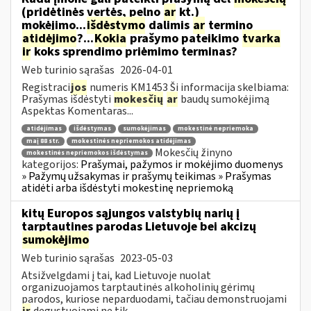
(pridėtinės vertės, pelno
ar
kt.)
mokėjimo...
išdėstymo
dalimis
ar
termino
atidėjimo
?...
Kokia
prašymo pateikimo
tvarka
ir
koks sprendimo priėmimo terminas?
Web turinio sąrašas
2026-04-01
Registraci
jos
numeris KM1453 Ši informacija skelbiama:
Prašymas išdėstyti
mokesčių
ar
baudų sumokėjimą
Aspektas Komentaras...
atidėjimas
išdėstymas
sumokėjimas
mokestinė nepriemoka
maį 88 str.
mokestinės nepriemokos atidėjimas
Mokesčių žinyno
mokestinės nepriemokos išdėstymas
kategorijos:
Prašymai, pažymos ir mokėjimo duomenys
» Pažymų užsakymas ir prašymų teikimas » Prašymas
atidėti arba išdėstyti mokestinę nepriemoką
kitų Europos sąjungos valstybių narių į
tarptautines parodas Lietuvoje bei akcizų
sumokėjimo
Web turinio sąrašas
2023-05-03
Atsižvelgdami į tai, kad Lietuvoje nuolat
organizuojamos tarptautinės alkoholinių gėrimų
parodos, kuriose neparduodami, tačiau demonstruojami
ir
degustuojami ne tik...