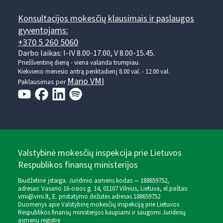
Konsultacijos mokesčių klausimais ir paslaugos
gyventojams:
+370 5 260 5060
Darbo laikas: I-IV 8.00-17.00, V 8.00-15.45.
Prieššventinę dieną - viena valanda trumpiau.
Kiekvieno mėnesio antrą penktadienį 8.00 val. - 12.00 val.
Mano VMI
Paklausimas per
Valstybinė mokesčių inspekcija prie Lietuvos
Respublikos finansų ministerijos
Biudžetinė įstaiga. Juridinio asmens kodas — 188659752,
adresas: Vasario 16-osios g. 14, 01107 Vilnius, Lietuva, el.paštas:
vmi@vmi.lt
, E. pristatymo dėžutės adresas 188659752
Duomenys apie Valstybinę mokesčių inspekciją prie Lietuvos
Respublikos finansų ministerijos kaupiami ir saugomi Juridinių
asmenų registre