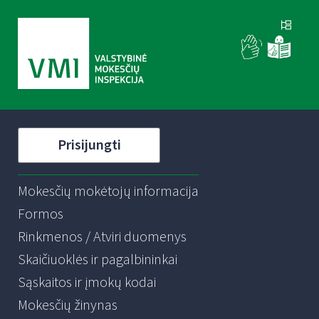
Prisijungti
Mokesčių mokėtojų informacija
Formos
Rinkmenos / Atviri duomenys
Skaičiuoklės ir pagalbininkai
Sąskaitos ir įmokų kodai
Mokesčių žinynas