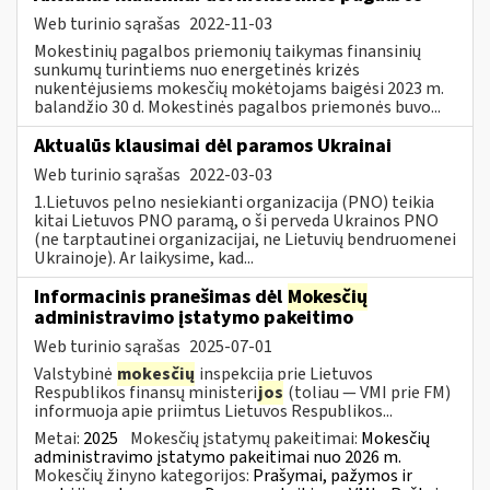
Web turinio sąrašas
2022-11-03
Mokestinių pagalbos priemonių taikymas finansinių
sunkumų turintiems nuo energetinės krizės
nukentėjusiems mokesčių mokėtojams baigėsi 2023 m.
balandžio 30 d. Mokestinės pagalbos priemonės buvo...
Aktualūs klausimai dėl paramos Ukrainai
Web turinio sąrašas
2022-03-03
1.Lietuvos pelno nesiekianti organizacija (PNO) teikia
kitai Lietuvos PNO paramą, o ši perveda Ukrainos PNO
(ne tarptautinei organizacijai, ne Lietuvių bendruomenei
Ukrainoje). Ar laikysime, kad...
Informacinis pranešimas dėl
Mokesčių
administravimo įstatymo pakeitimo
Web turinio sąrašas
2025-07-01
Valstybinė
mokesčių
inspekcija prie Lietuvos
Respublikos finansų ministeri
jos
(toliau — VMI prie FM)
informuoja apie priimtus Lietuvos Respublikos...
Metai:
2025
Mokesčių įstatymų pakeitimai:
Mokesčių
administravimo įstatymo pakeitimai nuo 2026 m.
Mokesčių žinyno kategorijos:
Prašymai, pažymos ir