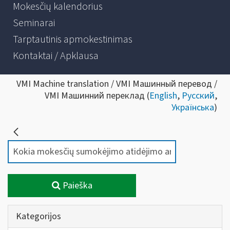
Mokesčių kalendorius
Seminarai
Tarptautinis apmokestinimas
Kontaktai / Apklausa
VMI Machine translation / VMI Машинный перевод /
VMI Машинний переклад (
English
,
Русский
,
Українська
)
Paieška
Kategorijos