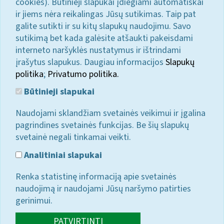
cookies). Būtinieji slapukai įdiegiami automatiškai
ir jiems nėra reikalingas Jūsų sutikimas. Taip pat
galite sutikti ir su kitų slapukų naudojimu. Savo
sutikimą bet kada galėsite atšaukti pakeisdami
interneto naršyklės nustatymus ir ištrindami
įrašytus slapukus. Daugiau informacijos
Slapukų
politika
;
Privatumo politika.
Būtinieji slapukai
Naudojami sklandžiam svetainės veikimui ir įgalina
pagrindines svetainės funkcijas. Be šių slapukų
svetainė negali tinkamai veikti.
Analitiniai slapukai
Renka statistinę informaciją apie svetainės
naudojimą ir naudojami Jūsų naršymo patirties
gerinimui.
PATVIRTINTI