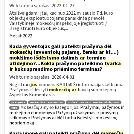
Web turinio sąrašas
2022-01-27
Atsižvelgdami į tai, kad nuo 2022 m. sausio 7 d. kuro
objektų eksploatuotojams panaikinta prievolė
Valstybinėje mokesčių inspekcijoje įregistruoti /
išregistruoti kuro objektus,...
Metai:
2022
Kada gyventojas gali pateikti prašymą dėl
mokesčių
(gyventojų pajamų, žemės
ar
kt....)
mokėjimo
išdėstymo
dalimis
ar
termino
atidėjimo
?...
Kokia
prašymo pateikimo
tvarka
ir
koks sprendimo priėmimo terminas?
Web turinio sąrašas
2026-04-01
Registraci
jos
numeris KM3150 Ši informacija skelbiama:
Prašymas išdėstyti
mokesčių
ar
baudų sumokėjimą
Aspektas Komentaras...
prašymas
mokestinė nepriemoka
mokestinės nepriemokos atidėjimas
Mokesčių žinyno kategorijos:
Prašymai, pažymos ir
mps
mokėjimo duomenys » Pažymų užsakymas ir prašymų
teikimas » Prašymas atidėti arba išdėstyti mokestinę
nepriemoką
Kada įmonė gali pateikti prašymą dėl
mokesčių