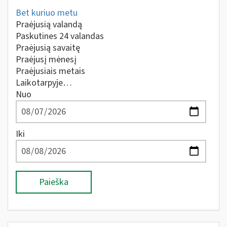
Bet kuriuo metu
Praėjusią valandą
Paskutines 24 valandas
Praėjusią savaitę
Praėjusį mėnesį
Praėjusiais metais
Laikotarpyje…
Nuo
Iki
Paieška