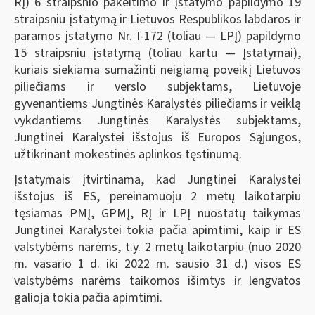
RĮ) 6 straipsnio pakeitimo ir įstatymo papildymo 19
straipsniu įstatymą ir Lietuvos Respublikos labdaros ir
paramos įstatymo Nr. I-172 (toliau — LPĮ) papildymo
15 straipsniu įstatymą (toliau kartu — Įstatymai),
kuriais siekiama sumažinti neigiamą poveikį Lietuvos
piliečiams ir verslo subjektams, Lietuvoje
gyvenantiems Jungtinės Karalystės piliečiams ir veiklą
vykdantiems Jungtinės Karalystės subjektams,
Jungtinei Karalystei išstojus iš Europos Sąjungos,
užtikrinant mokestinės aplinkos tęstinumą.
Įstatymais įtvirtinama, kad Jungtinei Karalystei
išstojus iš ES, pereinamuoju 2 metų laikotarpiu
tęsiamas PMĮ, GPMĮ, RĮ ir LPĮ nuostatų taikymas
Jungtinei Karalystei tokia pačia apimtimi, kaip ir ES
valstybėms narėms, t.y. 2 metų laikotarpiu (nuo 2020
m. vasario 1 d. iki 2022 m. sausio 31 d.) visos ES
valstybėms narėms taikomos išimtys ir lengvatos
galioja tokia pačia apimtimi.