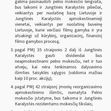
galima pasinaudoti pelno mokesčio lengvata,
bus laikomi ir Jungtinės Karalystės piliečiai,
veikiantys per nuolatinę bazę Lietuvoje ir
Jungtinės Karalystės apmokestinamieji
vienetai, veikiantys per nuolatinę buveinę
Lietuvoje, kurie verčiasi filmų gamyba ir yra
atsakingi už kūrybinį, organizacinį, finansinį
filmo gamybos procesą;
pagal PMĮ 35 straipsnio 2 dalį iš Jungtinės
Karalystės gauti dividendai bus
neapmokestinami pelno mokesčiu, net ir tuo
atveju, kai nėra tenkinamos dalyvavimo
išimties taisyklės sąlygos (valdoma mažiau
kaip 10 proc. akcijų);
pagal PMĮ 42 straipsnį įmonių reorganizavimo
apmokestinimo išimtis, numatyta Pelno
mokesčio įstatyme, bus taikoma ir Jungtinės
Karalystės rezidentams mokesčių tikslais;