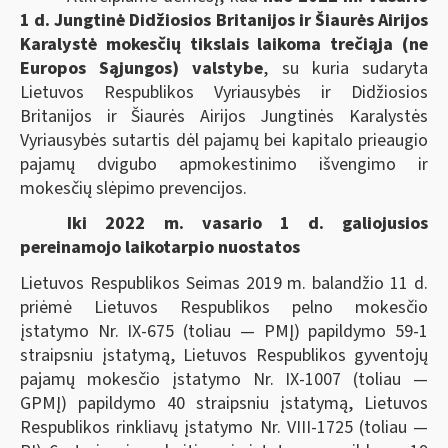
1 d. Jungtinė Didžiosios Britanijos ir Šiaurės Airijos
Karalystė mokesčių tikslais laikoma trečiąja (ne
Europos Sąjungos) valstybe
, su kuria sudaryta
Lietuvos Respublikos Vyriausybės ir Didžiosios
Britanijos ir Šiaurės Airijos Jungtinės Karalystės
Vyriausybės sutartis dėl pajamų bei kapitalo prieaugio
pajamų dvigubo apmokestinimo išvengimo ir
mokesčių slėpimo prevencijos.
Iki 2022 m. vasario 1 d. galiojusios
pereinamojo laikotarpio nuostatos
Lietuvos Respublikos Seimas 2019 m. balandžio 11 d.
priėmė Lietuvos Respublikos pelno mokesčio
įstatymo Nr. IX-675 (toliau — PMĮ) papildymo 59-1
straipsniu įstatymą, Lietuvos Respublikos gyventojų
pajamų mokesčio įstatymo Nr. IX-1007 (toliau —
GPMĮ) papildymo 40 straipsniu įstatymą, Lietuvos
Respublikos rinkliavų įstatymo Nr. VIII-1725 (toliau —