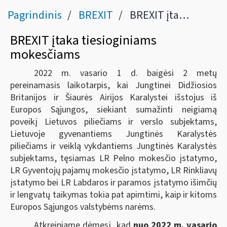
Pagrindinis
BREXIT
BREXIT įtaka tiesioginiams mokesčiams
BREXIT įtaka tiesioginiams
mokesčiams
2022 m. vasario 1 d. baigėsi 2 metų
pereinamasis laikotarpis, kai Jungtinei Didžiosios
Britanijos ir Šiaurės Airijos Karalystei išstojus iš
Europos Sąjungos, siekiant sumažinti neigiamą
poveikį Lietuvos piliečiams ir verslo subjektams,
Lietuvoje gyvenantiems Jungtinės Karalystės
piliečiams ir veiklą vykdantiems Jungtinės Karalystės
subjektams, tęsiamas LR Pelno mokesčio įstatymo,
LR Gyventojų pajamų mokesčio įstatymo, LR Rinkliavų
įstatymo bei LR Labdaros ir paramos įstatymo išimčių
ir lengvatų taikymas tokia pat apimtimi, kaip ir kitoms
Europos Sąjungos valstybėms narėms.
Atkreipiame dėmesį, kad
nuo 2022 m. vasario