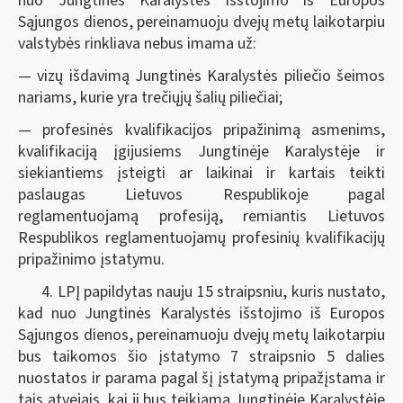
nuo Jungtinės Karalystės išstojimo iš Europos
Sąjungos dienos, pereinamuoju dvejų metų laikotarpiu
valstybės rinkliava nebus imama už:
— vizų išdavimą Jungtinės Karalystės piliečio šeimos
nariams, kurie yra trečiųjų šalių piliečiai;
— profesinės kvalifikacijos pripažinimą asmenims,
kvalifikaciją įgijusiems Jungtinėje Karalystėje ir
siekiantiems įsteigti ar laikinai ir kartais teikti
paslaugas Lietuvos Respublikoje pagal
reglamentuojamą profesiją, remiantis Lietuvos
Respublikos reglamentuojamų profesinių kvalifikacijų
pripažinimo įstatymu.
4. LPĮ papildytas nauju 15 straipsniu, kuris nustato,
kad nuo Jungtinės Karalystės išstojimo iš Europos
Sąjungos dienos, pereinamuoju dvejų metų laikotarpiu
bus taikomos šio įstatymo 7 straipsnio 5 dalies
nuostatos ir parama pagal šį įstatymą pripažįstama ir
tais atvejais, kai ji bus teikiama Jungtinėje Karalystėje