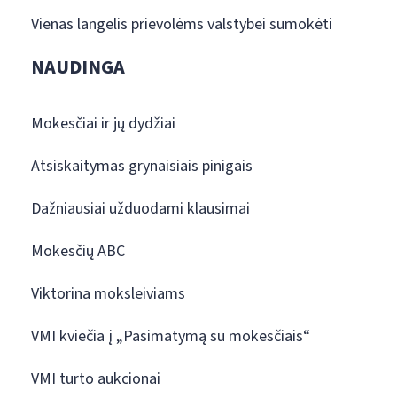
Vienas langelis prievolėms valstybei sumokėti
NAUDINGA
Mokesčiai ir jų dydžiai
Atsiskaitymas grynaisiais pinigais
Dažniausiai užduodami klausimai
Mokesčių ABC
Viktorina moksleiviams
VMI kviečia į „Pasimatymą su mokesčiais“
VMI turto aukcionai