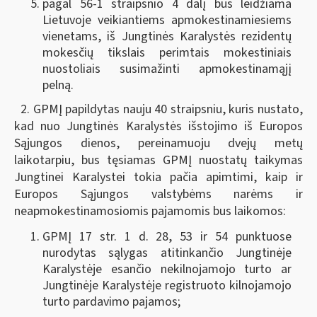
pagal 56-1 straipsnio 4 dalį bus leidžiama
Lietuvoje veikiantiems apmokestinamiesiems
vienetams, iš Jungtinės Karalystės rezidentų
mokesčių tikslais perimtais mokestiniais
nuostoliais susimažinti apmokestinamąjį
pelną.
2. GPMĮ papildytas nauju 40 straipsniu, kuris nustato,
kad nuo Jungtinės Karalystės išstojimo iš Europos
Sąjungos dienos, pereinamuoju dvejų metų
laikotarpiu, bus tęsiamas GPMĮ nuostatų taikymas
Jungtinei Karalystei tokia pačia apimtimi, kaip ir
Europos Sąjungos valstybėms narėms ir
neapmokestinamosiomis pajamomis bus laikomos:
GPMĮ 17 str. 1 d. 28, 53 ir 54 punktuose
nurodytas sąlygas atitinkančio Jungtinėje
Karalystėje esančio nekilnojamojo turto ar
Jungtinėje Karalystėje registruoto kilnojamojo
turto pardavimo pajamos;