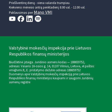
Prieššventinę dieną - viena valanda trumpiau.
Kiekvieno mėnesio antrą penktadienį 8.00 val. - 12.00 val.
Mano VMI
Paklausimas per
Valstybinė mokesčių inspekcija prie Lietuvos
Respublikos finansų ministerijos
Biudžetinė įstaiga. Juridinio asmens kodas — 188659752,
adresas: Vasario 16-osios g. 14, 01107 Vilnius, Lietuva, el.paštas:
vmi@vmi.lt
, E. pristatymo dėžutės adresas 188659752
Duomenys apie Valstybinę mokesčių inspekciją prie Lietuvos
Respublikos finansų ministerijos kaupiami ir saugomi Juridinių
asmenų registre