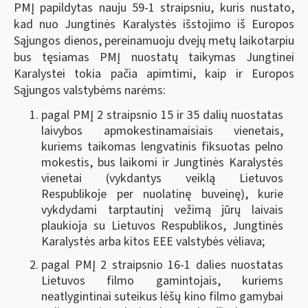
PMĮ papildytas nauju 59-1 straipsniu, kuris nustato,
kad nuo Jungtinės Karalystės išstojimo iš Europos
Sąjungos dienos, pereinamuoju dvejų metų laikotarpiu
bus tęsiamas PMĮ nuostatų taikymas Jungtinei
Karalystei tokia pačia apimtimi, kaip ir Europos
Sąjungos valstybėms narėms:
pagal PMĮ 2 straipsnio 15 ir 35 dalių nuostatas
laivybos apmokestinamaisiais vienetais,
kuriems taikomas lengvatinis fiksuotas pelno
mokestis, bus laikomi ir Jungtinės Karalystės
vienetai (vykdantys veiklą Lietuvos
Respublikoje per nuolatinę buveinę), kurie
vykdydami tarptautinį vežimą jūrų laivais
plaukioja su Lietuvos Respublikos, Jungtinės
Karalystės arba kitos EEE valstybės vėliava;
pagal PMĮ 2 straipsnio 16-1 dalies nuostatas
Lietuvos filmo gamintojais, kuriems
neatlygintinai suteikus lėšų kino filmo gamybai