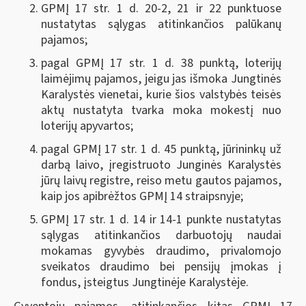
GPMĮ 17 str. 1 d. 20-2, 21 ir 22 punktuose
nustatytas sąlygas atitinkančios palūkanų
pajamos;
pagal GPMĮ 17 str. 1 d. 38 punktą, loterijų
laimėjimų pajamos, jeigu jas išmoka Jungtinės
Karalystės vienetai, kurie šios valstybės teisės
aktų nustatyta tvarka moka mokestį nuo
loterijų apyvartos;
pagal GPMĮ 17 str. 1 d. 45 punktą, jūrininkų už
darbą laivo, įregistruoto Junginės Karalystės
jūrų laivų registre, reiso metu gautos pajamos,
kaip jos apibrėžtos GPMĮ 14 straipsnyje;
GPMĮ 17 str. 1 d. 14 ir 14-1 punkte nustatytas
sąlygas atitinkančios darbuotojų naudai
mokamas gyvybės draudimo, privalomojo
sveikatos draudimo bei pensijų įmokas į
fondus, įsteigtus Jungtinėje Karalystėje.