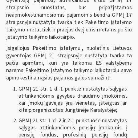
Gyventojų pajamos, atitinkančios kitas GPMĮ 17
straipsnio nuostatas, bus pripažįstamos
neapmokestinamosiomis pajamomis bendra GPMĮ 17
straipsnyje nustatyta tvarka tiek Pakeitimo įstatymo
taikymo metu, tiek ir praėjus dvejiems metams po šio
įstatymo taikymo laikotarpio.
Įsigaliojus Pakeitimo įstatymui, nuolatinis Lietuvos
gyventojas GPMĮ 21 straipsnyje nustatyta tvarka ta
pačia apimtimi, kuri yra taikoma ES valstybėms
narėms Pakeitimo įstatymo taikymo laikotarpiu savo
apmokestinamąsias pajamas galės sumažinti:
GPMĮ 21 str. 1 d. 1 punkte nustatytas sąlygas
atitinkančiomis gyvybės draudimo įmokomis,
kai įmokų gavėjas yra vienetas, įsteigtas ar
kitaip organizuotas Jungtinėje Karalystėje;
GPMĮ 21 str. 1 d. 2 ir 2-1 punktuose nustatytas
sąlygas atitinkančiomis pensijų įmokomis į
pensijų fondus, profesinių pensijų fondų