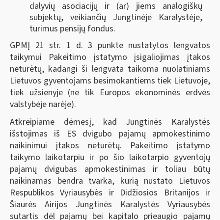
dalyvių asociacijų ir (ar) jiems analogiškų
subjektų, veikiančių Jungtinėje Karalystėje,
turimus pensijų fondus.
GPMĮ 21 str. 1 d. 3 punkte nustatytos lengvatos
taikymui Pakeitimo įstatymo įsigaliojimas įtakos
neturėtų, kadangi ši lengvata taikoma nuolatiniams
Lietuvos gyventojams besimokantiems tiek Lietuvoje,
tiek užsienyje (ne tik Europos ekonominės erdvės
valstybėje narėje).
Atkreipiame dėmesį, kad Jungtinės Karalystės
išstojimas iš ES dvigubo pajamų apmokestinimo
naikinimui įtakos neturėtų. Pakeitimo įstatymo
taikymo laikotarpiu ir po šio laikotarpio gyventojų
pajamų dvigubas apmokestinimas ir toliau būtų
naikinamas bendra tvarka, kurią nustato Lietuvos
Respublikos Vyriausybės ir Didžiosios Britanijos ir
Šiaurės Airijos Jungtinės Karalystės Vyriausybės
sutartis dėl pajamų bei kapitalo prieaugio pajamų