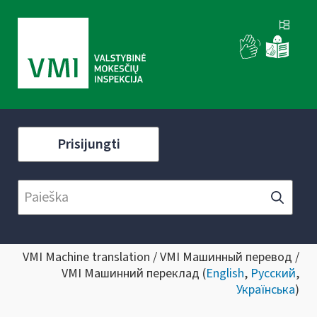
Prisijungti
VMI Machine translation / VMI Машинный перевод /
VMI Машинний переклад (
English
,
Русский
,
Українська
)