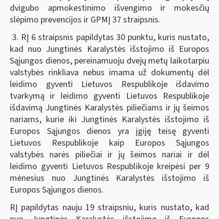
dvigubo apmokestinimo išvengimo ir mokesčių
slėpimo prevencijos ir GPMĮ 37 straipsnis.
3. RĮ 6 straipsnis papildytas 30 punktu, kuris nustato,
kad nuo Jungtinės Karalystės išstojimo iš Europos
Sąjungos dienos, pereinamuoju dvejų metų laikotarpiu
valstybės rinkliava nebus imama už dokumentų dėl
leidimo gyventi Lietuvos Respublikoje išdavimo
tvarkymą ir leidimo gyventi Lietuvos Respublikoje
išdavimą Jungtinės Karalystės piliečiams ir jų šeimos
nariams, kurie iki Jungtinės Karalystės išstojimo iš
Europos Sąjungos dienos yra įgiję teisę gyventi
Lietuvos Respublikoje kaip Europos Sąjungos
valstybės narės piliečiai ir jų šeimos nariai ir dėl
leidimo gyventi Lietuvos Respublikoje kreipėsi per 9
mėnesius nuo Jungtinės Karalystės išstojimo iš
Europos Sąjungos dienos.
RĮ papildytas nauju 19 straipsniu, kuris nustato, kad