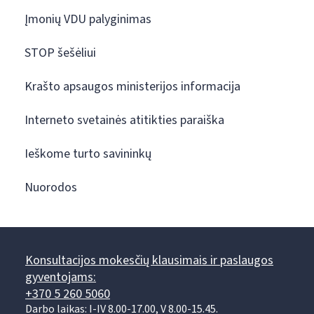
Įmonių VDU palyginimas
STOP šešėliui
Krašto apsaugos ministerijos informacija
Interneto svetainės atitikties paraiška
Ieškome turto savininkų
Nuorodos
Konsultacijos mokesčių klausimais ir paslaugos
gyventojams:
+370 5 260 5060
Darbo laikas: I-IV 8.00-17.00, V 8.00-15.45.