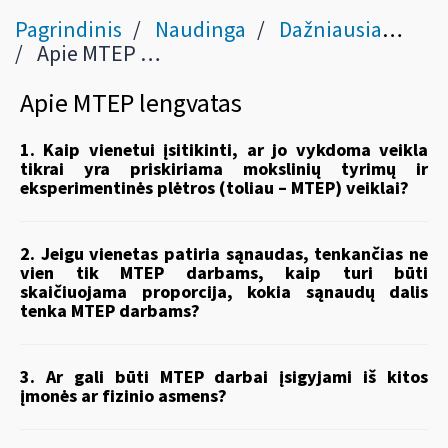
Pagrindinis
Naudinga
Dažniausiai užduodami klausimai
Apie MTEP lengvatas
Apie MTEP lengvatas
1. Kaip vienetui įsitikinti, ar jo vykdoma veikla
tikrai yra priskiriama mokslinių tyrimų ir
eksperimentinės plėtros (toliau – MTEP) veiklai?
2. Jeigu vienetas patiria sąnaudas, tenkančias ne
vien tik MTEP darbams, kaip turi būti
skaičiuojama proporcija, kokia sąnaudų dalis
tenka MTEP darbams?
3. Ar gali būti MTEP darbai įsigyjami iš kitos
įmonės ar fizinio asmens?