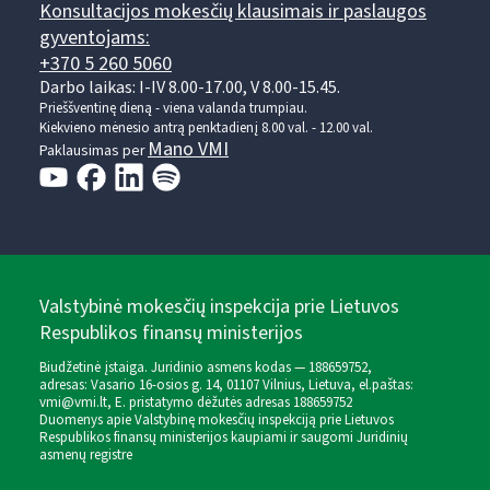
Konsultacijos mokesčių klausimais ir paslaugos
gyventojams:
+370 5 260 5060
Darbo laikas: I-IV 8.00-17.00, V 8.00-15.45.
Prieššventinę dieną - viena valanda trumpiau.
Kiekvieno mėnesio antrą penktadienį 8.00 val. - 12.00 val.
Mano VMI
Paklausimas per
Valstybinė mokesčių inspekcija prie Lietuvos
Respublikos finansų ministerijos
Biudžetinė įstaiga. Juridinio asmens kodas — 188659752,
adresas: Vasario 16-osios g. 14, 01107 Vilnius, Lietuva, el.paštas:
vmi@vmi.lt
, E. pristatymo dėžutės adresas 188659752
Duomenys apie Valstybinę mokesčių inspekciją prie Lietuvos
Respublikos finansų ministerijos kaupiami ir saugomi Juridinių
asmenų registre