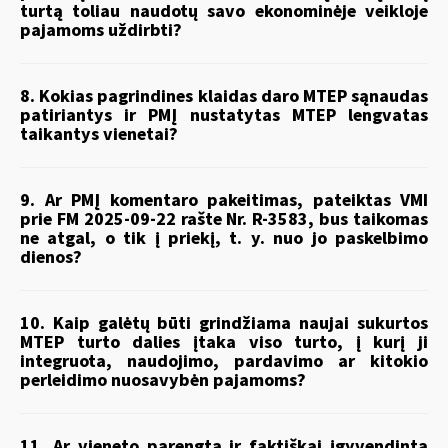
turtą toliau naudotų savo ekonominėje veikloje
pajamoms uždirbti?
8. Kokias pagrindines klaidas daro MTEP sąnaudas
patiriantys ir PMĮ nustatytas MTEP lengvatas
taikantys vienetai?
9. Ar PMĮ komentaro pakeitimas, pateiktas VMI
prie FM 2025-09-22 rašte Nr. R-3583, bus taikomas
ne atgal, o tik į priekį, t. y. nuo jo paskelbimo
dienos?
10. Kaip galėtų būti grindžiama naujai sukurtos
MTEP turto dalies įtaka viso turto, į kurį ji
integruota, naudojimo, pardavimo ar kitokio
perleidimo nuosavybėn pajamoms?
11. Ar vieneto parengta ir faktiškai įgyvendinta