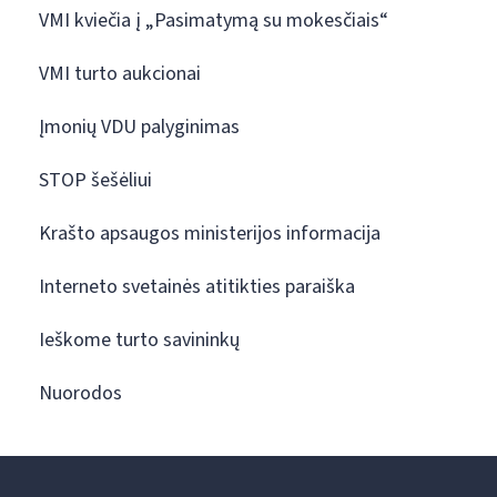
VMI kviečia į „Pasimatymą su mokesčiais“
VMI turto aukcionai
Įmonių VDU palyginimas
STOP šešėliui
Krašto apsaugos ministerijos informacija
Interneto svetainės atitikties paraiška
Ieškome turto savininkų
Nuorodos