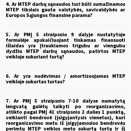
4. Ar MTEP darbų sąnaudos turi būti sumažinamos
MTEP tikslais gauta valstybės, savivaldybės ar
Europos Sąjungos finansine parama?
5. Ar PMĮ 5 straipsnio 9 dalyje nustatytoje
formulėje apskaičiuojant tinkamas finansuoti
išlaidas yra įtraukiamos trigubu ar viengubu
dydžiu MTEP darbų sąnaudos, patirtos MTEP
veikloje sukuriant turtą?
6. Ar yra nudėvimas / amortizuojamas MTEP
veikloje sukurtas turtas?
7. Ar PMĮ 5 straipsnio 7-10 dalyse numatytą
lengvatą galėtų taikyti po reorganizavimo,
atlikto pagal PMĮ 41 straipsnio 2 dalies 1 punktą,
veikianti bendrovė (įsigyjantysis vienetas), kuri
reorganizavimo metu iš įsigyjamosios bendrovės
perimtų MTEP veiklos metu sukurtą turtą ir šį