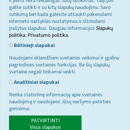
ir jiems nėra reikalingas Jūsų sutikimas. Taip pat
galite sutikti ir su kitų slapukų naudojimu. Savo
sutikimą bet kada galėsite atšaukti pakeisdami
interneto naršyklės nustatymus ir ištrindami
įrašytus slapukus. Daugiau informacijos
Slapukų
politika
;
Privatumo politika.
Būtinieji slapukai
Naudojami sklandžiam svetainės veikimui ir įgalina
pagrindines svetainės funkcijas. Be šių slapukų
svetainė negali tinkamai veikti.
Analitiniai slapukai
Renka statistinę informaciją apie svetainės
naudojimą ir naudojami Jūsų naršymo patirties
gerinimui.
PATVIRTINTI
Visus slapukus