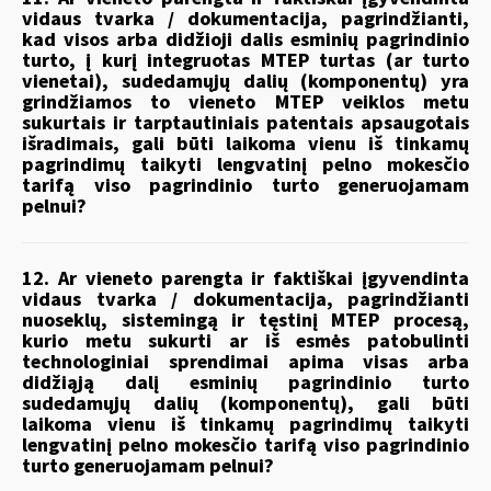
vidaus tvarka / dokumentacija, pagrindžianti,
kad visos arba didžioji dalis esminių pagrindinio
turto, į kurį integruotas MTEP turtas (ar turto
vienetai), sudedamųjų dalių (komponentų) yra
grindžiamos to vieneto MTEP veiklos metu
sukurtais ir tarptautiniais patentais apsaugotais
išradimais, gali būti laikoma vienu iš tinkamų
pagrindimų taikyti lengvatinį pelno mokesčio
tarifą viso pagrindinio turto generuojamam
pelnui?
12. Ar vieneto parengta ir faktiškai įgyvendinta
vidaus tvarka / dokumentacija, pagrindžianti
nuoseklų, sistemingą ir tęstinį MTEP procesą,
kurio metu sukurti ar iš esmės patobulinti
technologiniai sprendimai apima visas arba
didžiąją dalį esminių pagrindinio turto
sudedamųjų dalių (komponentų), gali būti
laikoma vienu iš tinkamų pagrindimų taikyti
lengvatinį pelno mokesčio tarifą viso pagrindinio
turto generuojamam pelnui?