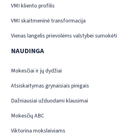
VMI kliento profilis
VMI skaitmeninė transformacija
Vienas langelis prievolėms valstybei sumokėti
NAUDINGA
Mokesčiai ir jų dydžiai
Atsiskaitymas grynaisiais pinigais
Dažniausiai užduodami klausimai
Mokesčių ABC
Viktorina moksleiviams