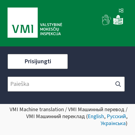
Prisijungti
VMI Machine translation / VMI Машинный перевод /
VMI Машинний переклад (
English
,
Русский
,
Українська
)