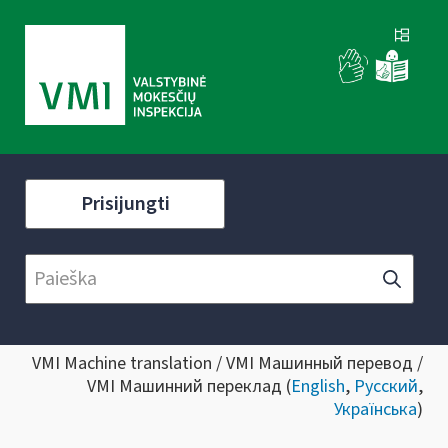
Prisijungti
VMI Machine translation / VMI Машинный перевод /
VMI Машинний переклад (
English
,
Русский
,
Українська
)