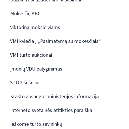
Mokesčių ABC
Viktorina moksleiviams
VMI kviečia į „Pasimatymą su mokesčiais“
VMI turto aukcionai
Įmonių VDU palyginimas
STOP šešėliui
Krašto apsaugos ministerijos informacija
Interneto svetainės atitikties paraiška
Ieškome turto savininkų