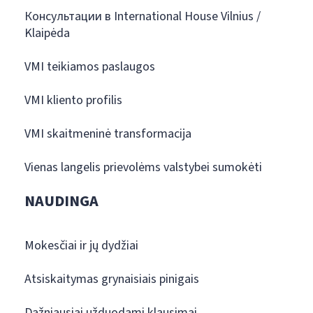
Консультации в International House Vilnius /
Klaipėda
VMI teikiamos paslaugos
VMI kliento profilis
VMI skaitmeninė transformacija
Vienas langelis prievolėms valstybei sumokėti
NAUDINGA
Mokesčiai ir jų dydžiai
Atsiskaitymas grynaisiais pinigais
Dažniausiai užduodami klausimai