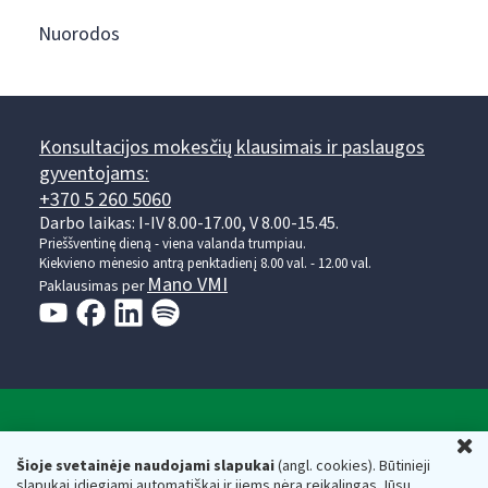
Nuorodos
Konsultacijos mokesčių klausimais ir paslaugos
gyventojams:
+370 5 260 5060
Darbo laikas: I-IV 8.00-17.00, V 8.00-15.45.
Prieššventinę dieną - viena valanda trumpiau.
Kiekvieno mėnesio antrą penktadienį 8.00 val. - 12.00 val.
Mano VMI
Paklausimas per
Valstybinė mokesčių inspekcija prie Lietuvos
U
Respublikos finansų ministerijos
Šioje svetainėje naudojami slapukai
(angl. cookies). Būtinieji
slapukai įdiegiami automatiškai ir jiems nėra reikalingas Jūsų